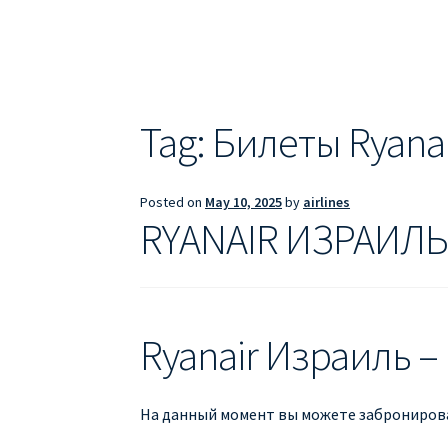
ДЕШЕВЫЕ АВИАБИЛЕТЫ В БАРСЕЛОНУ
Д
ДЕШЕВЫЕ АВИАБИЛЕТЫ В ВАРШАВУ
ДЕШ
ДЕШЕВЫЕ АВИАБИЛЕТЫ В ПАРИЖ
ДЕШЕВ
Tag:
Билеты Ryana
Информация по бронированию билетов Ry
Posted on
May 10, 2025
by
airlines
ПРАВИЛА РЕГИСТРАЦИИ
ПРИЛОЖЕНИЕ RY
RYANAIR ИЗРАИЛ
РЕГИСТРАЦИЯ НА РЕЙС RYANAIR
Регистра
Ryanair Израиль –
На данный момент вы можете забронирова