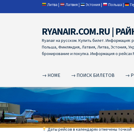
Литва
|
Латвия
|
Эстония
|
Польша
|
Г
RYANAIR.COM.RU | РАЙ
Skip
Skip
to
to
Ryanair на русском. Купить билет. Информация: 
navigation
content
Польша, Финляндия, Латвия, Литва, Эстония, Ук
бронирование и покупка. Информация о рейсах R
→ HOME
→ ПОИСК БИЛЕТОВ
→ Р
Home
RYANAIR | ПОИСК АВИАБИЛЕТОВ
RYA
RYANAIR ДОБАВИТЬ БАГАЖ
Ryanair зміни
R
Начните поиск
RYANAIR ИЗ РИГИ
Ryanair из Стокгольма
R
Даты рейсов в календарях отмечены точкой