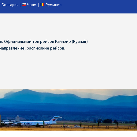
Болгария
|
Чехия
|
Румыния
ия. Официальный топ рейсов Райнэйр (Ryanair)
 направление, расписание рейсов,
ия
Ryanair дешевые авиабилеты
air из Лаппеенранты
Ryanair из Лондона
ПРАГА, ОСТРАВА, ПАРДУБИЦЕ, БРНО