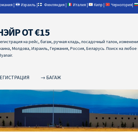
ермания
|
Израиль
|
Финляндия
|
Италия
|
Кипр
|
Черногория
|
НЭЙР ОТ €15
регистрация на рейс, багаж, ручная кладь, посадочный талон, изменен
раина, Молдова, Израиль, Германия, Россия, Беларусь. Поиск на любое
yanair.
ЕГИСТРАЦИЯ
→ БАГАЖ
NAIR PL ОТ € 9
Ryanair Беларусь
Ryanair Германия
Ryanair Грец
yanair из Варшавы
Ryanair из Вильнюса
Ryanair из Каунаса
Ryan
YANAIR ИЗ ТАЛЛИНА
Ryanair из Тампере
RYANAIR ИЗ ЧЕХИИ | 