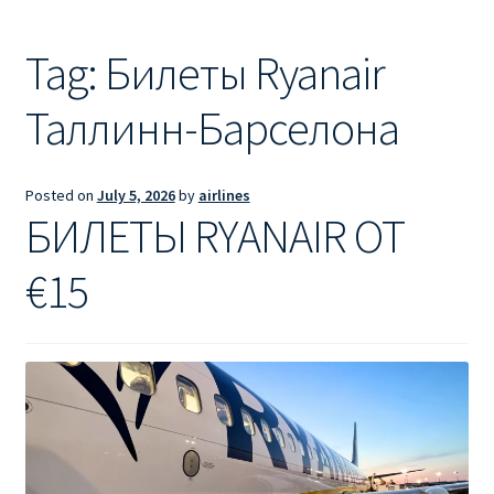
Ryanair из Лондона
Tag:
Билеты Ryanair
RYANAIR ИЗ РИГИ
Таллинн-Барселона
Ryanair из Стокгольма
RYANAIR ИЗ ТАЛЛИНА
Posted on
July 5, 2026
by
airlines
БИЛЕТЫ RYANAIR ОТ
Ryanair из Тампере
€15
RYANAIR ИЗ ЧЕХИИ | ПРАГА, ОСТРАВА, ПАРДУБИЦЕ,
БРНО
Ryanair изменение имени
Ryanair изменения