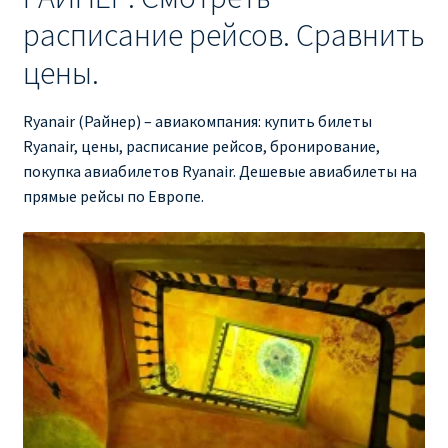
расписание рейсов. Сравнить
RYANAIR ПОДГОРИЦА, ЧЕРНОГОРИЯ
цены.
Ryanair Польша
Ryanair (Райнер) – авиакомпания: купить билеты
RYANAIR ПОРТУГАЛИЯ
Ryanair, цены, расписание рейсов, бронирование,
покупка авиабилетов Ryanair. Дешевые авиабилеты на
прямые рейсы по Европе.
RYANAIR ПОСАДОЧНЫЙ ТАЛОН – BOARDING PASS
Ryanair Россия
RYANAIR ТЕЛЬ-АВИВ, ЭЙЛАТ, ИЗРАИЛЬ
RYANAIR УКРАИНА | АВИАБИЛЕТЫ ОТ €15
Ryanair Україна из Киева, Одессы, Львова, Харькова,
Херсона от € 15