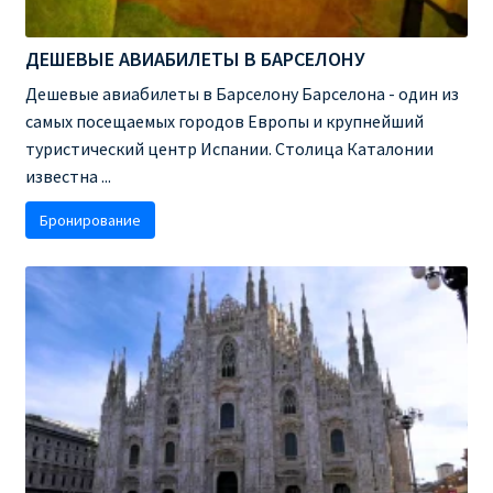
RYANAIR.COM НА РУССКОМ – кнфтфшкюсщь
ДЕШЕВЫЕ АВИАБИЛЕТЫ В БАРСЕЛОНУ
Дешевые авиабилеты в Барселону Барселона - один из
Авиабилеты Ryanair на Тенерифе от €15
самых посещаемых городов Европы и крупнейший
туристический центр Испании. Столица Каталонии
АВИАБИЛЕТЫ RYANAIR ОТ € 12
известна ...
АВИАБИЛЕТЫ ВИЛЬНЮС БАРСЕЛОНА
Бронирование
АВИАБИЛЕТЫ ХЕЛЬСИНКИ МИЛАН
Акции RYANAIR из Варшавы
Акции RYANAIR из Вильнюса
Акции RYANAIR из Каунаса