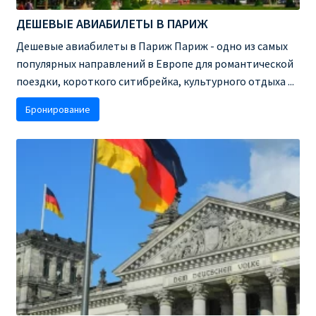
ДЕШЕВЫЕ АВИАБИЛЕТЫ В ПАРИЖ
ПРАВИЛА RYANAIR В АЭРОПОРТУ И НА БОРТУ
Дешевые авиабилеты в Париж Париж - одно из самых
популярных направлений в Европе для романтической
ПРАВИЛА ПРОВОЗА БАГАЖА RYANAIR
поездки, короткого ситибрейка, культурного отдыха ...
ПУТЕШЕСТВИЕ С ДЕТЬМИ И МЛАДЕНЦАМИ
Бронирование
РЕЙСАМИ RYANAIR
РЕГИСТРАЦИЯ НА РЕЙС И ДОКУМЕНТЫ ДЛЯ
ПУТЕШЕСТВИЯ РЕЙСАМИ RYANAIR
Информация по бронированию билетов Ryanair
КАК НАЙТИ ДЕШЕВЫЙ БИЛЕТ
Кипр