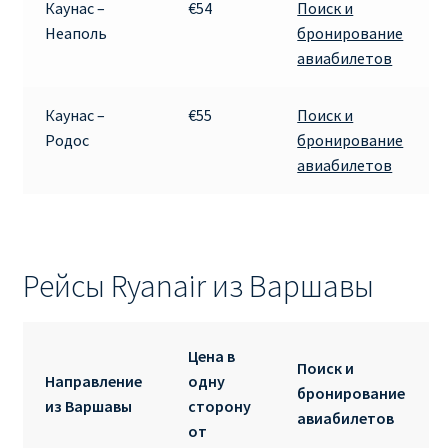
Каунас –
€54
Поиск и
Неаполь
бронирование
авиабилетов
Каунас –
€55
Поиск и
Родос
бронирование
авиабилетов
Рейсы Ryanair из Варшавы
Цена в
Поиск и
Направление
одну
бронирование
из Варшавы
сторону
авиабилетов
от