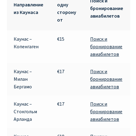
Поиск и
Направление
одну
бронирование
из Каунаса
сторону
авиабилетов
от
Каунас –
€15
Поиск и
Копенгаген
бронирование
авиабилетов
Каунас –
€17
Поиск и
Милан
бронирование
Бергамо
авиабилетов
Каунас –
€17
Поиск и
Стокгольм
бронирование
Арланда
авиабилетов