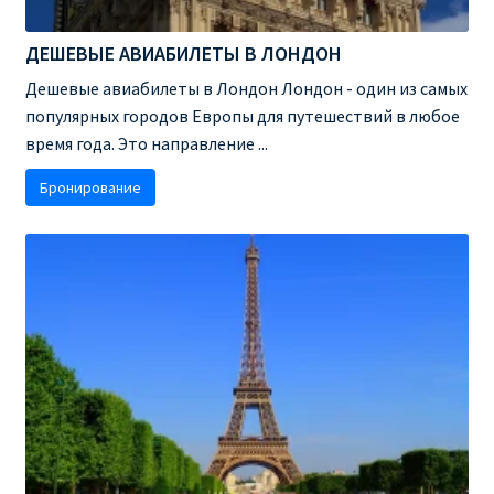
ДЕШЕВЫЕ АВИАБИЛЕТЫ В ВЕНУ
ДЕШЕВЫЕ АВИАБИЛЕТЫ В ЛОНДОН
ДЕШЕВЫЕ АВИАБИЛЕТЫ В ЛОНДОН
Дешевые авиабилеты в Лондон Лондон - один из самых
популярных городов Европы для путешествий в любое
ДЕШЕВЫЕ АВИАБИЛЕТЫ В МИЛАН
время года. Это направление ...
Бронирование
ДЕШЕВЫЕ АВИАБИЛЕТЫ В ПАРИЖ
ДЕШЕВЫЕ АВИАБИЛЕТЫ НА КИПР
ИНФОРМАЦИЯ ДЛЯ ПАССАЖИРОВ
ВЫБОР И БРОНИРОВАНИЯ МЕСТ В RYANAIR
ЗАДЕРЖКА, ОТМЕНА, ПЕРЕНОС РЕЙСОВ RYANAIR
ИЗМЕНЕНИЕ БРОНИРОВАНИЯ