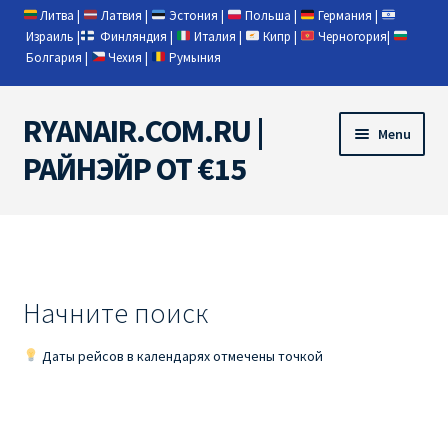
Литва
|
Латвия
|
Эстония
|
Польша
|
Германия
|
Израиль
|
Финляндия
|
Италия
|
Кипр
|
Черногория
|
Болгария
|
Чехия
|
Румыния
RYANAIR.COM.RU |
Skip
Skip
Menu
to
to
РАЙНЭЙР ОТ €15
navigation
content
Home
RYANAIR | ПОИСК АВИАБИЛЕТОВ
Начните поиск
RYANAIR PL ОТ € 9
Даты рейсов в календарях отмечены точкой
Ryanair Беларусь
Ryanair Германия