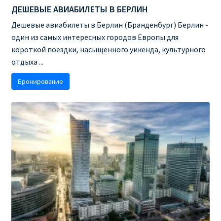
ДЕШЕВЫЕ АВИАБИЛЕТЫ В БЕРЛИН
КУПИТЬ АВИАБИЛЕТЫ ДЕШЕВО
Дешевые авиабилеты в Берлин (Бранденбург) Берлин -
Милан
один из самых интересных городов Европы для
короткой поездки, насыщенного уикенда, культурного
Париж
отдыха ...
Бронирование
ПРАВИЛА РЕГИСТРАЦИИ
ПРИЛОЖЕНИЕ RYANAIR НА РУССКОМ
ПРОВОЗ БАГАЖА RYANAIR – ПРАВИЛА
РАЙАНЭЙР НА РУССКОМ | КНФТФШК
РЕГИСТРАЦИЯ НА РЕЙС RYANAIR
Регистрация ребенка на рейс RYANAIR