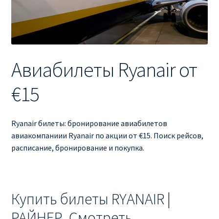
Ryanair изменить дату
Ryanair изменить фамилию
Ryanair Испания
Авиабилеты Ryanair от
RYANAIR ИТАЛИЯ
€15
RYANAIR КУПИТЬ БИЛЕТЫ ENGLISH
Ryanair билеты: бронирование авиабилетов
Ryanair направления, акции
авиакомпаниии Ryanair по акции от €15. Поиск рейсов,
расписание, бронирование и покупка.
Ryanair онлайн регистрация
Ryanair ошибка в фамилии, имени
Купить билеты RYANAIR |
Ryanair пересадки
РАЙНЕР. Смотреть