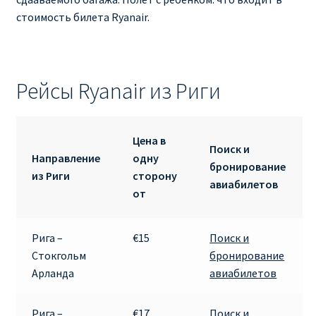
стоимость билета Ryanair.
Рейсы Ryanair из Риги
Цена в
Поиск и
Направление
одну
бронирование
из Риги
сторону
авиабилетов
от
Рига –
€15
Поиск и
Стокгольм
бронирование
Арланда
авиабилетов
Рига –
€17
Поиск и