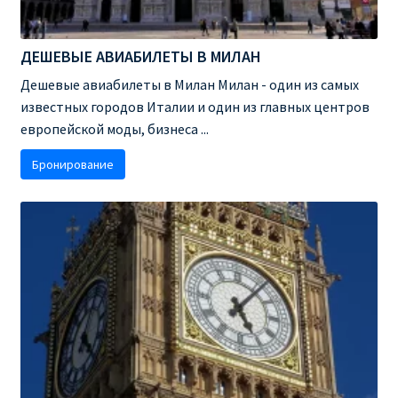
Аликанте
ДЕШЕВЫЕ АВИАБИЛЕТЫ В МИЛАН
Барселона
Дешевые авиабилеты в Милан Милан - один из самых
известных городов Италии и один из главных центров
БИЛЕТЫ RYANAIR | ПОИСК ЛУЧШЕЙ ЦЕНЫ |
европейской моды, бизнеса ...
БРОНИРОВАНИЕ
Бронирование
БИЛЕТЫ RYANAIR НА ЗАВТРА КУПИТЬ ОНЛАЙН
ДЕШЕВЫЕ АВИАБИЛЕТЫ В БАРСЕЛОНУ
ДЕШЕВЫЕ АВИАБИЛЕТЫ В БЕРЛИН
ДЕШЕВЫЕ АВИАБИЛЕТЫ В БУХАРЕСТ
ДЕШЕВЫЕ АВИАБИЛЕТЫ В ВАРШАВУ