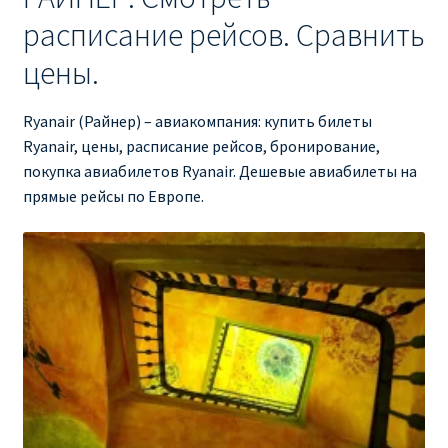
расписание рейсов. Сравнить
RYANAIR ПОДГОРИЦА, ЧЕРНОГОРИЯ
цены.
Ryanair Польша
Ryanair (Райнер) – авиакомпания: купить билеты
RYANAIR ПОРТУГАЛИЯ
Ryanair, цены, расписание рейсов, бронирование,
покупка авиабилетов Ryanair. Дешевые авиабилеты на
прямые рейсы по Европе.
RYANAIR ПОСАДОЧНЫЙ ТАЛОН – BOARDING PASS
Ryanair Россия
RYANAIR ТЕЛЬ-АВИВ, ЭЙЛАТ, ИЗРАИЛЬ
RYANAIR УКРАИНА | АВИАБИЛЕТЫ ОТ €15
Ryanair Україна из Киева, Одессы, Львова, Харькова,
Херсона от € 15