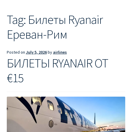
Ryanair из Лондона
Tag:
Билеты Ryanair
RYANAIR ИЗ РИГИ
Ереван-Рим
Ryanair из Стокгольма
RYANAIR ИЗ ТАЛЛИНА
Posted on
July 5, 2026
by
airlines
БИЛЕТЫ RYANAIR ОТ
Ryanair из Тампере
€15
RYANAIR ИЗ ЧЕХИИ | ПРАГА, ОСТРАВА, ПАРДУБИЦЕ,
БРНО
Ryanair изменение имени
Ryanair изменения