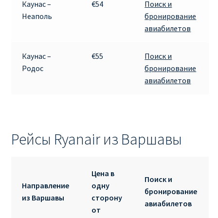
Каунас –
€54
Поиск и
Неаполь
бронирование
авиабилетов
Каунас –
€55
Поиск и
Родос
бронирование
авиабилетов
Рейсы Ryanair из Варшавы
Цена в
Поиск и
Направление
одну
бронирование
из Варшавы
сторону
авиабилетов
от