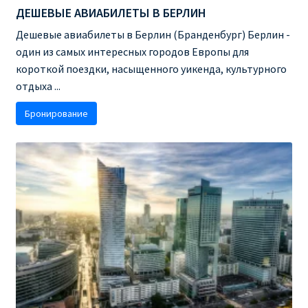
ДЕШЕВЫЕ АВИАБИЛЕТЫ В БЕРЛИН
КУПИТЬ АВИАБИЛЕТЫ ДЕШЕВО
Дешевые авиабилеты в Берлин (Бранденбург) Берлин -
Милан
один из самых интересных городов Европы для
короткой поездки, насыщенного уикенда, культурного
Париж
отдыха ...
Бронирование
ПРАВИЛА РЕГИСТРАЦИИ
ПРИЛОЖЕНИЕ RYANAIR НА РУССКОМ
ПРОВОЗ БАГАЖА RYANAIR – ПРАВИЛА
РАЙАНЭЙР НА РУССКОМ | КНФТФШК
РЕГИСТРАЦИЯ НА РЕЙС RYANAIR
Регистрация ребенка на рейс RYANAIR