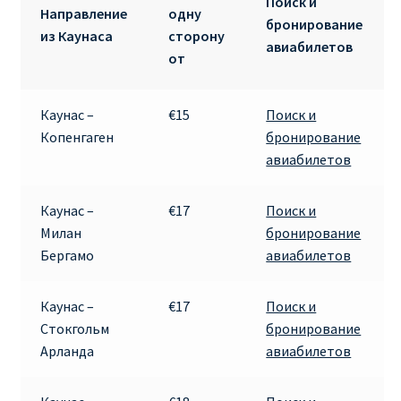
Поиск и
Направление
одну
бронирование
из Каунаса
сторону
авиабилетов
от
Каунас –
€15
Поиск и
Копенгаген
бронирование
авиабилетов
Каунас –
€17
Поиск и
Милан
бронирование
Бергамо
авиабилетов
Каунас –
€17
Поиск и
Стокгольм
бронирование
Арланда
авиабилетов