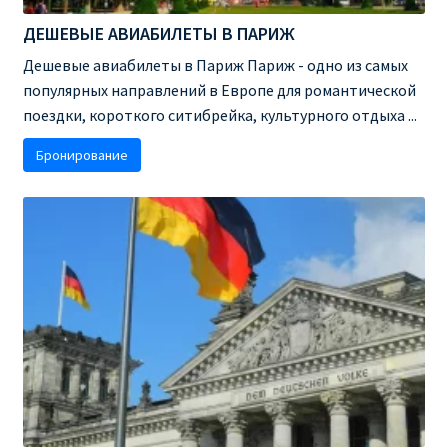
ДЕШЕВЫЕ АВИАБИЛЕТЫ В ПАРИЖ
ПРАВИЛА RYANAIR В АЭРОПОРТУ И НА БОРТУ
Дешевые авиабилеты в Париж Париж - одно из самых
популярных направлений в Европе для романтической
ПРАВИЛА ПРОВОЗА БАГАЖА RYANAIR
поездки, короткого ситибрейка, культурного отдыха ...
ПУТЕШЕСТВИЕ С ДЕТЬМИ И МЛАДЕНЦАМИ
Бронирование
РЕЙСАМИ RYANAIR
РЕГИСТРАЦИЯ НА РЕЙС И ДОКУМЕНТЫ ДЛЯ
ПУТЕШЕСТВИЯ РЕЙСАМИ RYANAIR
Информация по бронированию билетов Ryanair
КАК НАЙТИ ДЕШЕВЫЙ БИЛЕТ
Кипр