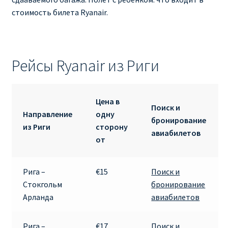
стоимость билета Ryanair.
Рейсы Ryanair из Риги
Цена в
Поиск и
Направление
одну
бронирование
из Риги
сторону
авиабилетов
от
Рига –
€15
Поиск и
Стокгольм
бронирование
Арланда
авиабилетов
Рига –
€17
Поиск и