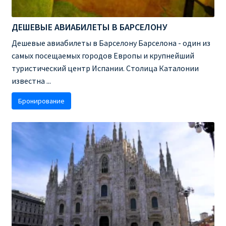
RYANAIR.COM НА РУССКОМ – кнфтфшкюсщь
ДЕШЕВЫЕ АВИАБИЛЕТЫ В БАРСЕЛОНУ
Дешевые авиабилеты в Барселону Барселона - один из
Авиабилеты Ryanair на Тенерифе от €15
самых посещаемых городов Европы и крупнейший
туристический центр Испании. Столица Каталонии
АВИАБИЛЕТЫ RYANAIR ОТ € 12
известна ...
АВИАБИЛЕТЫ ВИЛЬНЮС БАРСЕЛОНА
Бронирование
АВИАБИЛЕТЫ ХЕЛЬСИНКИ МИЛАН
Акции RYANAIR из Варшавы
Акции RYANAIR из Вильнюса
Акции RYANAIR из Каунаса