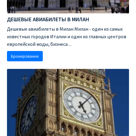
Аликанте
ДЕШЕВЫЕ АВИАБИЛЕТЫ В МИЛАН
Барселона
Дешевые авиабилеты в Милан Милан - один из самых
известных городов Италии и один из главных центров
БИЛЕТЫ RYANAIR | ПОИСК ЛУЧШЕЙ ЦЕНЫ |
европейской моды, бизнеса ...
БРОНИРОВАНИЕ
Бронирование
БИЛЕТЫ RYANAIR НА ЗАВТРА КУПИТЬ ОНЛАЙН
ДЕШЕВЫЕ АВИАБИЛЕТЫ В БАРСЕЛОНУ
ДЕШЕВЫЕ АВИАБИЛЕТЫ В БЕРЛИН
ДЕШЕВЫЕ АВИАБИЛЕТЫ В БУХАРЕСТ
ДЕШЕВЫЕ АВИАБИЛЕТЫ В ВАРШАВУ