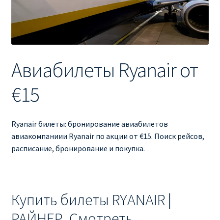
Ryanair изменить дату
Ryanair изменить фамилию
Ryanair Испания
Авиабилеты Ryanair от
RYANAIR ИТАЛИЯ
€15
RYANAIR КУПИТЬ БИЛЕТЫ ENGLISH
Ryanair билеты: бронирование авиабилетов
Ryanair направления, акции
авиакомпаниии Ryanair по акции от €15. Поиск рейсов,
расписание, бронирование и покупка.
Ryanair онлайн регистрация
Ryanair ошибка в фамилии, имени
Купить билеты RYANAIR |
Ryanair пересадки
РАЙНЕР. Смотреть