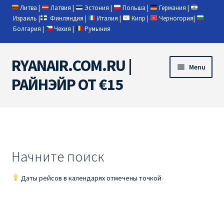
Литва
|
Латвия
|
Эстония
|
Польша
|
Германия
|
Израиль
|
Финляндия
|
Италия
|
Кипр
|
Черногория
|
Болгария
|
Чехия
|
Румыния
RYANAIR.COM.RU |
Skip
Skip
Menu
to
to
РАЙНЭЙР ОТ €15
navigation
content
Home
RYANAIR | ПОИСК АВИАБИЛЕТОВ
Начните поиск
RYANAIR PL ОТ € 9
Даты рейсов в календарях отмечены точкой
Ryanair Беларусь
Ryanair Германия