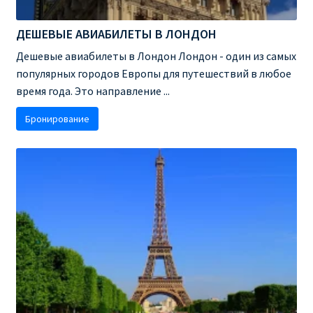
ДЕШЕВЫЕ АВИАБИЛЕТЫ В ВЕНУ
ДЕШЕВЫЕ АВИАБИЛЕТЫ В ЛОНДОН
ДЕШЕВЫЕ АВИАБИЛЕТЫ В ЛОНДОН
Дешевые авиабилеты в Лондон Лондон - один из самых
популярных городов Европы для путешествий в любое
ДЕШЕВЫЕ АВИАБИЛЕТЫ В МИЛАН
время года. Это направление ...
Бронирование
ДЕШЕВЫЕ АВИАБИЛЕТЫ В ПАРИЖ
ДЕШЕВЫЕ АВИАБИЛЕТЫ НА КИПР
ИНФОРМАЦИЯ ДЛЯ ПАССАЖИРОВ
ВЫБОР И БРОНИРОВАНИЯ МЕСТ В RYANAIR
ЗАДЕРЖКА, ОТМЕНА, ПЕРЕНОС РЕЙСОВ RYANAIR
ИЗМЕНЕНИЕ БРОНИРОВАНИЯ