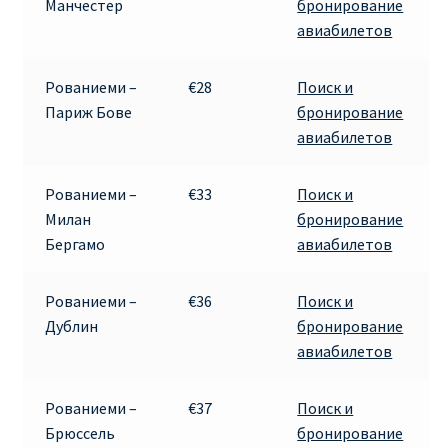
Манчестер
бронирование
КУПИТЬ АВИАБИЛЕТЫ ДЕШЕВО
авиабилетов
Милан
Рованиеми –
€28
Поиск и
Париж Бове
бронирование
Париж
авиабилетов
ПРАВИЛА РЕГИСТРАЦИИ
Рованиеми –
€33
Поиск и
Милан
бронирование
ПРИЛОЖЕНИЕ RYANAIR НА РУССКОМ
Бергамо
авиабилетов
ПРОВОЗ БАГАЖА RYANAIR – ПРАВИЛА
Рованиеми –
€36
Поиск и
Дублин
бронирование
РАЙАНЭЙР НА РУССКОМ | КНФТФШК
авиабилетов
РЕГИСТРАЦИЯ НА РЕЙС RYANAIR
Рованиеми –
€37
Поиск и
Брюссель
бронирование
Регистрация ребенка на рейс RYANAIR