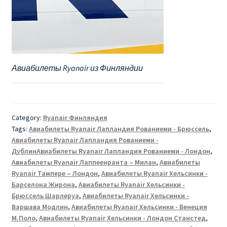
Авиабилеты Ryanair из Финляндии
Category:
Ryanair Финляндия
Tags:
Авиабилеты Ryanair Лапландия Рованиеми - Брюссель
,
Авиабилеты Ryanair Лапландия Рованиеми -
ДублинАвиабилеты Ryanair Лапландия Рованиеми - Лондон
,
Авиабилеты Ryanair Лаппеенранта – Милан
,
Авиабилеты
Ryanair Тампере – Лондон
,
Авиабилеты Ryanair Хельсинки -
Барселона Жирона
,
Авиабилеты Ryanair Хельсинки -
Брюссель Шарлеруа
,
Авиабилеты Ryanair Хельсинки -
Варшава Модлин
,
Авиабилеты Ryanair Хельсинки - Венеция
М.Поло
,
Авиабилеты Ryanair Хельсинки - Лондон Станстед
,