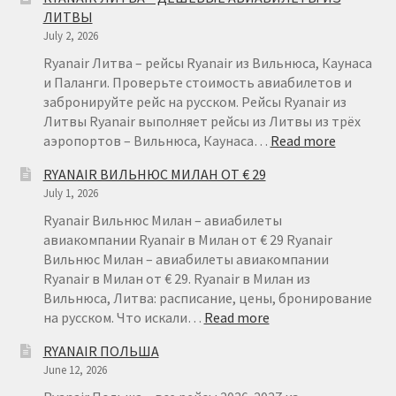
ЛИТВЫ
July 2, 2026
Ryanair Литва – рейсы Ryanair из Вильнюса, Каунаса
и Паланги. Проверьте стоимость авиабилетов и
забронируйте рейс на русском. Рейсы Ryanair из
Литвы Ryanair выполняет рейсы из Литвы из трёх
:
аэропортов – Вильнюса, Каунаса…
Read more
RYANAIR
RYANAIR ВИЛЬНЮС МИЛАН ОТ € 29
ЛИТВА
July 1, 2026
–
ДЕШЕВЫ
Ryanair Вильнюс Милан – авиабилеты
АВИАБИ
авиакомпании Ryanair в Милан от € 29 Ryanair
ИЗ
Вильнюс Милан – авиабилеты авиакомпании
ЛИТВЫ
Ryanair в Милан от € 29. Ryanair в Милан из
Вильнюса, Литва: расписание, цены, бронирование
:
на русском. Что искали…
Read more
RYANAIR
RYANAIR ПОЛЬША
ВИЛЬНЮС
June 12, 2026
МИЛАН
ОТ