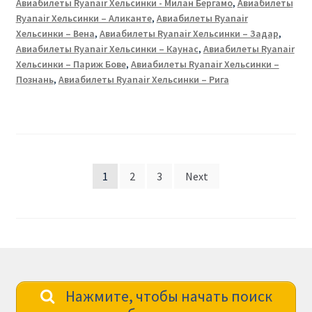
Авиабилеты Ryanair Хельсинки - Милан Бергамо
,
Авиабилеты
Ryanair Хельсинки – Аликанте
,
Авиабилеты Ryanair
Хельсинки – Вена
,
Авиабилеты Ryanair Хельсинки – Задар
,
Авиабилеты Ryanair Хельсинки – Каунас
,
Авиабилеты Ryanair
Хельсинки – Париж Бове
,
Авиабилеты Ryanair Хельсинки –
Познань
,
Авиабилеты Ryanair Хельсинки – Рига
Posts
1
2
3
Next
pagination
Нажмите, чтобы начать поиск