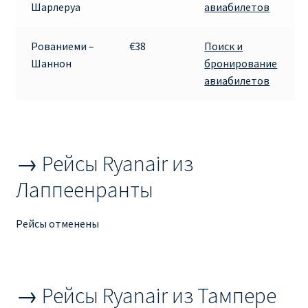
Шарлеруа
авиабилетов
Рим
Рованиеми –
€38
Поиск и
Шаннон
бронирование
Рождественские направления от € 9
авиабилетов
Райнэйр на русском
О сайте
→ Рейсы Ryanair из
Лаппеенранты
Рейсы отменены
→ Рейсы Ryanair из Тампере