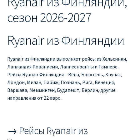
Ryanair из Финляндии,
Ryanair изменить дату
сезон 2026-2027
Ryanair изменить фамилию
Ryanair из Финляндии
Ryanair Испания
RYANAIR ИТАЛИЯ
Ryanair из Финляндии выполняет рейсы из Хельсинки,
Лапландия Рованиеми, Лаппеенранты и Тампере.
RYANAIR КУПИТЬ БИЛЕТЫ ENGLISH
Рейсы Ryanair Финляндия – Вена, Брюссель, Каунас,
Лондон, Милан, Париж, Познань, Рига, Венеция,
Ryanair направления, акции
Варшава, Мемминген, Будапешт, Берлин, другие
направления от 22 евро.
Ryanair онлайн регистрация
Ryanair ошибка в фамилии, имени
→ Рейсы Ryanair из
Ryanair пересадки