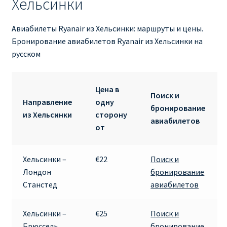
Хельсинки
RYANAIR ПОДГОРИЦА, ЧЕРНОГОРИЯ
Авиабилеты Ryanair из Хельсинки: маршруты и цены.
Бронирование авиабилетов Ryanair из Хельсинки на
Ryanair Польша
русском
RYANAIR ПОРТУГАЛИЯ
Цена в
Поиск и
RYANAIR ПОСАДОЧНЫЙ ТАЛОН – BOARDING PASS
Направление
одну
бронирование
из Хельсинки
сторону
авиабилетов
Ryanair Россия
от
RYANAIR ТЕЛЬ-АВИВ, ЭЙЛАТ, ИЗРАИЛЬ
Хельсинки –
€22
Поиск и
Лондон
бронирование
RYANAIR УКРАИНА | АВИАБИЛЕТЫ ОТ €15
Станстед
авиабилетов
Ryanair Україна из Киева, Одессы, Львова, Харькова,
Хельсинки –
€25
Поиск и
Херсона от € 15
Брюссель
бронирование