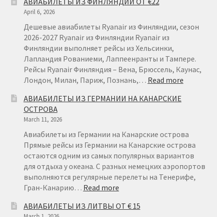
АВИАБИЛЕТЫ ИЗ ФИНЛЯНДИИ ОТ €22
April 6, 2026
Дешевые авиабилеты Ryanair из Финляндии, сезон
2026-2027 Ryanair из Финляндии Ryanair из
Финляндии выполняет рейсы из Хельсинки,
Лапландия Рованиеми, Лаппеенранты и Тампере.
Рейсы Ryanair Финляндия – Вена, Брюссель, Каунас,
:
Лондон, Милан, Париж, Познань,…
Read more
АВИАБИ
АВИАБИЛЕТЫ ИЗ ГЕРМАНИИ НА КАНАРСКИЕ
ИЗ
ОСТРОВА
ФИНЛЯН
March 11, 2026
ОТ
€22
Авиабилеты из Германии на Канарские острова
Прямые рейсы из Германии на Канарские острова
остаются одним из самых популярных вариантов
для отдыха у океана. С разных немецких аэропортов
выполняются регулярные перелеты на Тенерифе,
:
Гран-Канарию…
Read more
АВИАБИЛЕТЫ
АВИАБИЛЕТЫ ИЗ ЛИТВЫ ОТ € 15
ИЗ
March 1, 2026