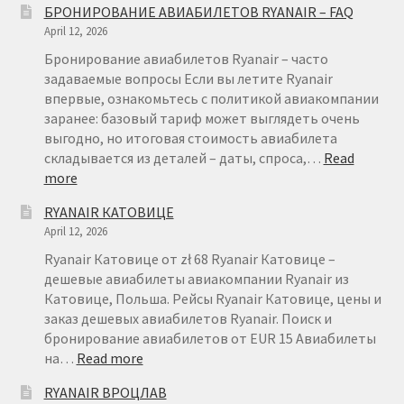
БРОНИРОВАНИЕ АВИАБИЛЕТОВ RYANAIR – FAQ
April 12, 2026
Бронирование авиабилетов Ryanair – часто
задаваемые вопросы Если вы летите Ryanair
впервые, ознакомьтесь с политикой авиакомпании
заранее: базовый тариф может выглядеть очень
выгодно, но итоговая стоимость авиабилета
складывается из деталей – даты, спроса,…
Read
:
more
БРОНИРОВАНИЕ
RYANAIR КАТОВИЦЕ
АВИАБИЛЕТОВ
April 12, 2026
RYANAIR
–
Ryanair Катовице от zł 68 Ryanair Катовице –
FAQ
дешевые авиабилеты авиакомпании Ryanair из
Катовице, Польша. Рейсы Ryanair Катовице, цены и
заказ дешевых авиабилетов Ryanair. Поиск и
бронирование авиабилетов от EUR 15 Авиабилеты
:
на…
Read more
RYANAIR
RYANAIR ВРОЦЛАВ
КАТОВИЦЕ