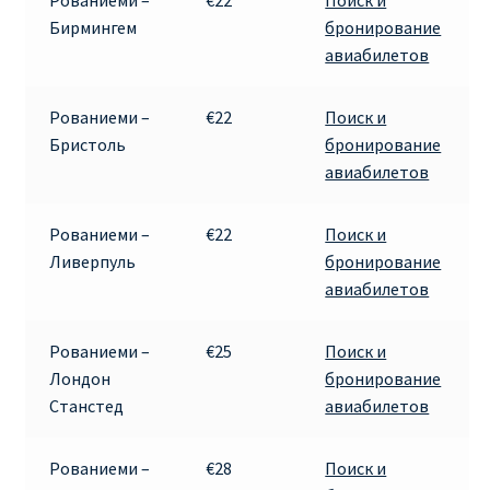
Рованиеми –
€22
Поиск и
Бирмингем
бронирование
ПРАВИЛА RYANAIR В АЭРОПОРТУ И НА БОРТУ
авиабилетов
ПРАВИЛА ПРОВОЗА БАГАЖА RYANAIR
Рованиеми –
€22
Поиск и
Бристоль
бронирование
ПУТЕШЕСТВИЕ С ДЕТЬМИ И МЛАДЕНЦАМИ
авиабилетов
РЕЙСАМИ RYANAIR
Рованиеми –
€22
Поиск и
РЕГИСТРАЦИЯ НА РЕЙС И ДОКУМЕНТЫ ДЛЯ
Ливерпуль
бронирование
ПУТЕШЕСТВИЯ РЕЙСАМИ RYANAIR
авиабилетов
Информация по бронированию билетов Ryanair
Рованиеми –
€25
Поиск и
Лондон
бронирование
КАК НАЙТИ ДЕШЕВЫЙ БИЛЕТ
Станстед
авиабилетов
Кипр
Рованиеми –
€28
Поиск и