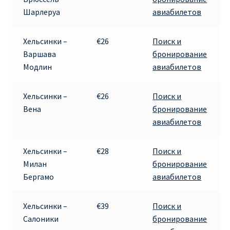
Шарлеруа
авиабилетов
RYANAIR.COM НА РУССКОМ – кнфтфшкюсщь
Хельсинки –
€26
Поиск и
Авиабилеты Ryanair на Тенерифе от €15
Варшава
бронирование
Модлин
авиабилетов
АВИАБИЛЕТЫ RYANAIR ОТ € 12
Хельсинки –
€26
Поиск и
АВИАБИЛЕТЫ ВИЛЬНЮС БАРСЕЛОНА
Вена
бронирование
авиабилетов
АВИАБИЛЕТЫ ХЕЛЬСИНКИ МИЛАН
Хельсинки –
€28
Поиск и
Акции RYANAIR из Варшавы
Милан
бронирование
Бергамо
авиабилетов
Акции RYANAIR из Вильнюса
Хельсинки –
€39
Поиск и
Акции RYANAIR из Каунаса
Салоники
бронирование