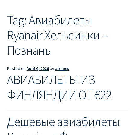
Ryanair из Лондона
Tag:
Авиабилеты
RYANAIR ИЗ РИГИ
Ryanair Хельсинки –
Ryanair из Стокгольма
Познань
RYANAIR ИЗ ТАЛЛИНА
Ryanair из Тампере
Posted on
April 6, 2026
by
airlines
АВИАБИЛЕТЫ ИЗ
RYANAIR ИЗ ЧЕХИИ | ПРАГА, ОСТРАВА, ПАРДУБИЦЕ,
БРНО
ФИНЛЯНДИИ ОТ €22
Ryanair изменение имени
Дешевые авиабилеты
Ryanair изменения