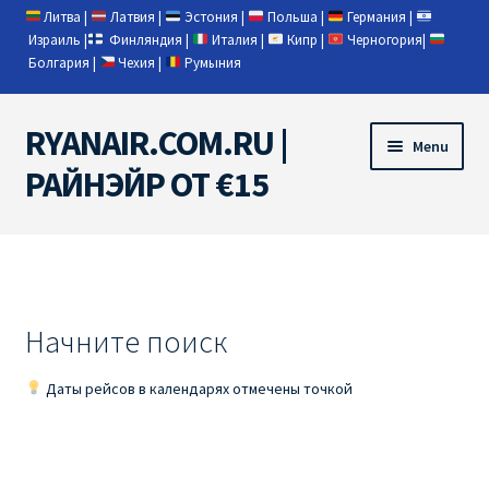
Литва
|
Латвия
|
Эстония
|
Польша
|
Германия
|
Израиль
|
Финляндия
|
Италия
|
Кипр
|
Черногория
|
Болгария
|
Чехия
|
Румыния
RYANAIR.COM.RU |
Skip
Skip
Menu
to
to
РАЙНЭЙР ОТ €15
navigation
content
Home
RYANAIR | ПОИСК АВИАБИЛЕТОВ
Начните поиск
RYANAIR PL ОТ € 9
Даты рейсов в календарях отмечены точкой
Ryanair Беларусь
Ryanair Германия