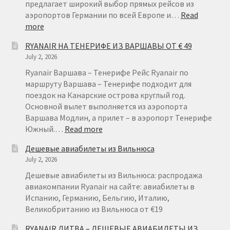
предлагает широкий выбор прямых рейсов из
аэропортов Германии по всей Европе и…
Read
:
more
RYANAIR
RYANAIR НА ТЕНЕРИФЕ ИЗ ВАРШАВЫ ОТ € 49
ГЕРМАНИЯ
July 2, 2026
ОТ
€
Ryanair Варшава – Тенерифе Рейс Ryanair по
15
маршруту Варшава – Тенерифе подходит для
поездок на Канарские острова круглый год.
Основной вылет выполняется из аэропорта
Варшава Модлин, а прилет – в аэропорт Тенерифе
:
Южный.…
Read more
RYANAIR
Дешевые авиабилеты из Вильнюса
НА
July 2, 2026
ТЕНЕРИФЕ
ИЗ
Дешевые авиабилеты из Вильнюса: распродажа
ВАРШАВЫ
авиакомпании Ryanair на сайте: авиабилеты в
ОТ
Испанию, Германию, Бельгию, Италию,
€
Великобританию из Вильнюса от €19
49
RYANAIR ЛИТВА – ДЕШЕВЫЕ АВИАБИЛЕТЫ ИЗ