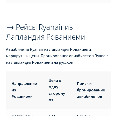
ДЕШЕВЫЕ АВИАБИЛЕТЫ В ВЕНУ
ДЕШЕВЫЕ АВИАБИЛЕТЫ В ЛОНДОН
→ Рейсы Ryanair из
ДЕШЕВЫЕ АВИАБИЛЕТЫ В МИЛАН
Лапландия Рованиеми
ДЕШЕВЫЕ АВИАБИЛЕТЫ В ПАРИЖ
Авиабилеты Ryanair из Лапландия Рованиеми:
маршруты и цены. Бронирование авиабилетов Ryanair
ДЕШЕВЫЕ АВИАБИЛЕТЫ НА КИПР
из Лапландия Рованиеми на русском
ИНФОРМАЦИЯ ДЛЯ ПАССАЖИРОВ
Цена в
Направление
Поиск и
ВЫБОР И БРОНИРОВАНИЯ МЕСТ В RYANAIR
одну
из
бронирование
сторону
Рованиеми
авиабилетов
от
ЗАДЕРЖКА, ОТМЕНА, ПЕРЕНОС РЕЙСОВ RYANAIR
ИЗМЕНЕНИЕ БРОНИРОВАНИЯ