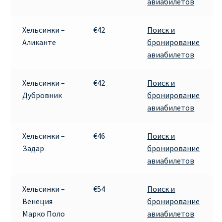
авиабилетов
Аликанте
Хельсинки –
€42
Поиск и
Барселона
Аликанте
бронирование
авиабилетов
БИЛЕТЫ RYANAIR | ПОИСК ЛУЧШЕЙ ЦЕНЫ |
БРОНИРОВАНИЕ
Хельсинки –
€42
Поиск и
Дубровник
бронирование
БИЛЕТЫ RYANAIR НА ЗАВТРА КУПИТЬ ОНЛАЙН
авиабилетов
ДЕШЕВЫЕ АВИАБИЛЕТЫ В БАРСЕЛОНУ
Хельсинки –
€46
Поиск и
Задар
бронирование
ДЕШЕВЫЕ АВИАБИЛЕТЫ В БЕРЛИН
авиабилетов
ДЕШЕВЫЕ АВИАБИЛЕТЫ В БУХАРЕСТ
Хельсинки –
€54
Поиск и
Венеция
бронирование
ДЕШЕВЫЕ АВИАБИЛЕТЫ В ВАРШАВУ
Марко Поло
авиабилетов