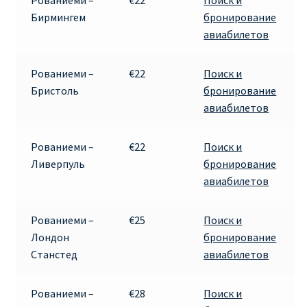
Рованиеми –
€22
Поиск и
Бирмингем
бронирование
ПРАВИЛА RYANAIR В АЭРОПОРТУ И НА БОРТУ
авиабилетов
ПРАВИЛА ПРОВОЗА БАГАЖА RYANAIR
Рованиеми –
€22
Поиск и
Бристоль
бронирование
ПУТЕШЕСТВИЕ С ДЕТЬМИ И МЛАДЕНЦАМИ
авиабилетов
РЕЙСАМИ RYANAIR
Рованиеми –
€22
Поиск и
РЕГИСТРАЦИЯ НА РЕЙС И ДОКУМЕНТЫ ДЛЯ
Ливерпуль
бронирование
ПУТЕШЕСТВИЯ РЕЙСАМИ RYANAIR
авиабилетов
Информация по бронированию билетов Ryanair
Рованиеми –
€25
Поиск и
Лондон
бронирование
КАК НАЙТИ ДЕШЕВЫЙ БИЛЕТ
Станстед
авиабилетов
Кипр
Рованиеми –
€28
Поиск и