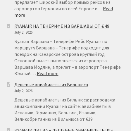
предлагает широкий выбор прямых рейсов из
аэропортов Германии по всей Европе и…
Read
:
more
RYANAIR
RYANAIR НА ТЕНЕРИФЕ ИЗ ВАРШАВЫ ОТ € 49
ГЕРМАНИЯ
July 2, 2026
ОТ
€
Ryanair Варшава – Тенерифе Рейс Ryanair по
15
маршруту Варшава – Тенерифе подходит для
поездок на Канарские острова круглый год.
Основной вылет выполняется из аэропорта
Варшава Модлин, а прилет – в аэропорт Тенерифе
:
Южный.…
Read more
RYANAIR
Дешевые авиабилеты из Вильнюса
НА
July 2, 2026
ТЕНЕРИФЕ
ИЗ
Дешевые авиабилеты из Вильнюса: распродажа
ВАРШАВЫ
авиакомпании Ryanair на сайте: авиабилеты в
ОТ
Испанию, Германию, Бельгию, Италию,
€
Великобританию из Вильнюса от €19
49
RYANAIR ЛИТВА – ДЕШЕВЫЕ АВИАБИЛЕТЫ ИЗ