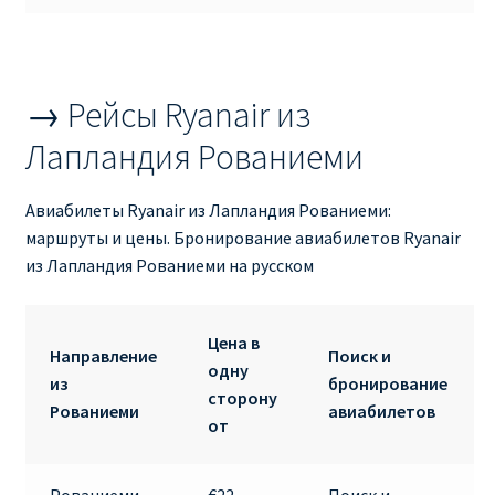
ДЕШЕВЫЕ АВИАБИЛЕТЫ В ВЕНУ
ДЕШЕВЫЕ АВИАБИЛЕТЫ В ЛОНДОН
→ Рейсы Ryanair из
ДЕШЕВЫЕ АВИАБИЛЕТЫ В МИЛАН
Лапландия Рованиеми
ДЕШЕВЫЕ АВИАБИЛЕТЫ В ПАРИЖ
Авиабилеты Ryanair из Лапландия Рованиеми:
маршруты и цены. Бронирование авиабилетов Ryanair
ДЕШЕВЫЕ АВИАБИЛЕТЫ НА КИПР
из Лапландия Рованиеми на русском
ИНФОРМАЦИЯ ДЛЯ ПАССАЖИРОВ
Цена в
Направление
Поиск и
ВЫБОР И БРОНИРОВАНИЯ МЕСТ В RYANAIR
одну
из
бронирование
сторону
Рованиеми
авиабилетов
от
ЗАДЕРЖКА, ОТМЕНА, ПЕРЕНОС РЕЙСОВ RYANAIR
ИЗМЕНЕНИЕ БРОНИРОВАНИЯ