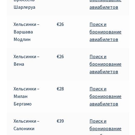
Шарлеруа
авиабилетов
RYANAIR.COM НА РУССКОМ – кнфтфшкюсщь
Хельсинки –
€26
Поиск и
Авиабилеты Ryanair на Тенерифе от €15
Варшава
бронирование
Модлин
авиабилетов
АВИАБИЛЕТЫ RYANAIR ОТ € 12
Хельсинки –
€26
Поиск и
АВИАБИЛЕТЫ ВИЛЬНЮС БАРСЕЛОНА
Вена
бронирование
авиабилетов
АВИАБИЛЕТЫ ХЕЛЬСИНКИ МИЛАН
Хельсинки –
€28
Поиск и
Акции RYANAIR из Варшавы
Милан
бронирование
Бергамо
авиабилетов
Акции RYANAIR из Вильнюса
Хельсинки –
€39
Поиск и
Акции RYANAIR из Каунаса
Салоники
бронирование