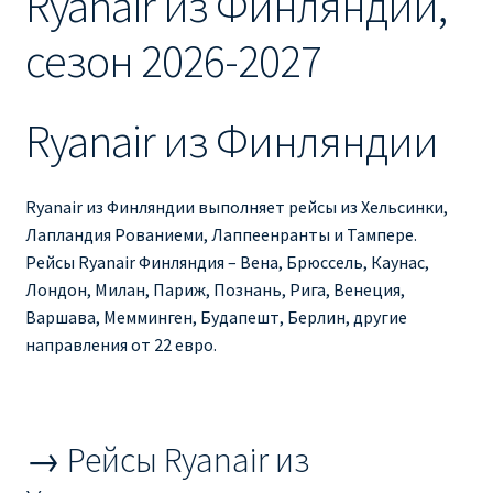
Ryanair из Финляндии,
Ryanair изменить дату
сезон 2026-2027
Ryanair изменить фамилию
Ryanair из Финляндии
Ryanair Испания
RYANAIR ИТАЛИЯ
Ryanair из Финляндии выполняет рейсы из Хельсинки,
Лапландия Рованиеми, Лаппеенранты и Тампере.
RYANAIR КУПИТЬ БИЛЕТЫ ENGLISH
Рейсы Ryanair Финляндия – Вена, Брюссель, Каунас,
Лондон, Милан, Париж, Познань, Рига, Венеция,
Ryanair направления, акции
Варшава, Мемминген, Будапешт, Берлин, другие
направления от 22 евро.
Ryanair онлайн регистрация
Ryanair ошибка в фамилии, имени
→ Рейсы Ryanair из
Ryanair пересадки