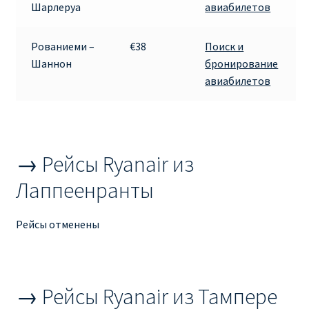
Шарлеруа
авиабилетов
Рим
Рованиеми –
€38
Поиск и
Шаннон
бронирование
Рождественские направления от € 9
авиабилетов
Райнэйр на русском
О сайте
→ Рейсы Ryanair из
Лаппеенранты
Рейсы отменены
→ Рейсы Ryanair из Тампере