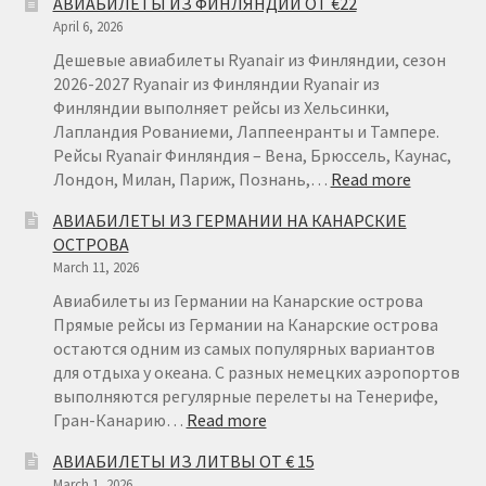
АВИАБИЛЕТЫ ИЗ ФИНЛЯНДИИ ОТ €22
April 6, 2026
Дешевые авиабилеты Ryanair из Финляндии, сезон
2026-2027 Ryanair из Финляндии Ryanair из
Финляндии выполняет рейсы из Хельсинки,
Лапландия Рованиеми, Лаппеенранты и Тампере.
Рейсы Ryanair Финляндия – Вена, Брюссель, Каунас,
:
Лондон, Милан, Париж, Познань,…
Read more
АВИАБИ
АВИАБИЛЕТЫ ИЗ ГЕРМАНИИ НА КАНАРСКИЕ
ИЗ
ОСТРОВА
ФИНЛЯН
March 11, 2026
ОТ
€22
Авиабилеты из Германии на Канарские острова
Прямые рейсы из Германии на Канарские острова
остаются одним из самых популярных вариантов
для отдыха у океана. С разных немецких аэропортов
выполняются регулярные перелеты на Тенерифе,
:
Гран-Канарию…
Read more
АВИАБИЛЕТЫ
АВИАБИЛЕТЫ ИЗ ЛИТВЫ ОТ € 15
ИЗ
March 1, 2026