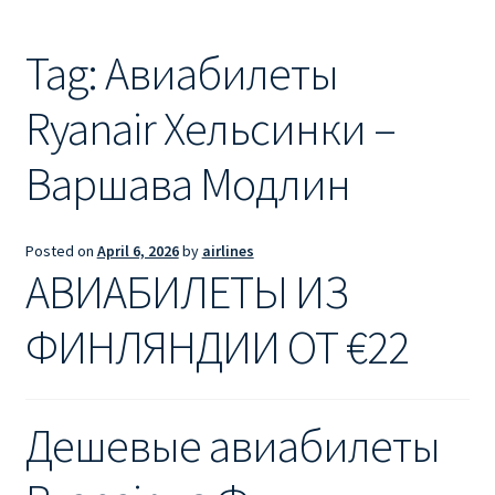
Ryanair из Лондона
Tag:
Авиабилеты
RYANAIR ИЗ РИГИ
Ryanair Хельсинки –
Ryanair из Стокгольма
Варшава Модлин
RYANAIR ИЗ ТАЛЛИНА
Ryanair из Тампере
Posted on
April 6, 2026
by
airlines
АВИАБИЛЕТЫ ИЗ
RYANAIR ИЗ ЧЕХИИ | ПРАГА, ОСТРАВА, ПАРДУБИЦЕ,
БРНО
ФИНЛЯНДИИ ОТ €22
Ryanair изменение имени
Дешевые авиабилеты
Ryanair изменения