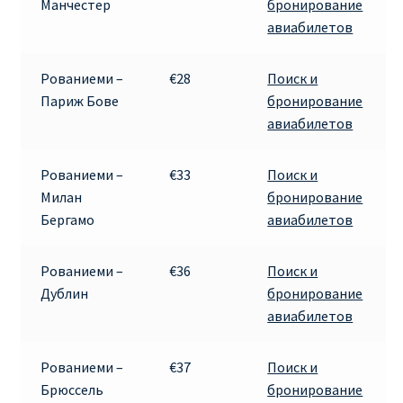
Манчестер
бронирование
КУПИТЬ АВИАБИЛЕТЫ ДЕШЕВО
авиабилетов
Милан
Рованиеми –
€28
Поиск и
Париж Бове
бронирование
Париж
авиабилетов
ПРАВИЛА РЕГИСТРАЦИИ
Рованиеми –
€33
Поиск и
Милан
бронирование
ПРИЛОЖЕНИЕ RYANAIR НА РУССКОМ
Бергамо
авиабилетов
ПРОВОЗ БАГАЖА RYANAIR – ПРАВИЛА
Рованиеми –
€36
Поиск и
Дублин
бронирование
РАЙАНЭЙР НА РУССКОМ | КНФТФШК
авиабилетов
РЕГИСТРАЦИЯ НА РЕЙС RYANAIR
Рованиеми –
€37
Поиск и
Брюссель
бронирование
Регистрация ребенка на рейс RYANAIR