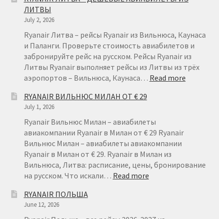
ЛИТВЫ
July 2, 2026
Ryanair Литва – рейсы Ryanair из Вильнюса, Каунаса
и Паланги. Проверьте стоимость авиабилетов и
забронируйте рейс на русском. Рейсы Ryanair из
Литвы Ryanair выполняет рейсы из Литвы из трёх
:
аэропортов – Вильнюса, Каунаса…
Read more
RYANAIR
RYANAIR ВИЛЬНЮС МИЛАН ОТ € 29
ЛИТВА
July 1, 2026
–
ДЕШЕВЫ
Ryanair Вильнюс Милан – авиабилеты
АВИАБИ
авиакомпании Ryanair в Милан от € 29 Ryanair
ИЗ
Вильнюс Милан – авиабилеты авиакомпании
ЛИТВЫ
Ryanair в Милан от € 29. Ryanair в Милан из
Вильнюса, Литва: расписание, цены, бронирование
:
на русском. Что искали…
Read more
RYANAIR
RYANAIR ПОЛЬША
ВИЛЬНЮС
June 12, 2026
МИЛАН
ОТ