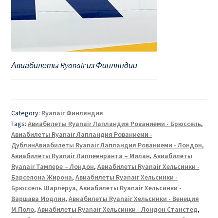
Авиабилеты Ryanair из Финляндии
Category:
Ryanair Финляндия
Tags:
Авиабилеты Ryanair Лапландия Рованиеми - Брюссель
,
Авиабилеты Ryanair Лапландия Рованиеми -
ДублинАвиабилеты Ryanair Лапландия Рованиеми - Лондон
,
Авиабилеты Ryanair Лаппеенранта – Милан
,
Авиабилеты
Ryanair Тампере – Лондон
,
Авиабилеты Ryanair Хельсинки -
Барселона Жирона
,
Авиабилеты Ryanair Хельсинки -
Брюссель Шарлеруа
,
Авиабилеты Ryanair Хельсинки -
Варшава Модлин
,
Авиабилеты Ryanair Хельсинки - Венеция
М.Поло
,
Авиабилеты Ryanair Хельсинки - Лондон Станстед
,