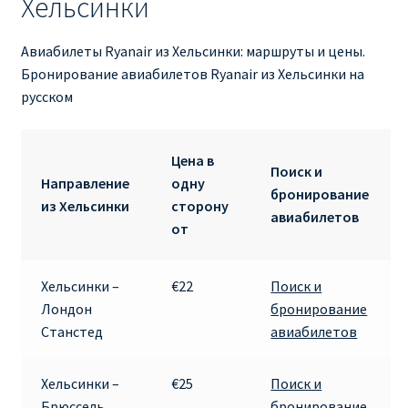
Хельсинки
RYANAIR ПОДГОРИЦА, ЧЕРНОГОРИЯ
Авиабилеты Ryanair из Хельсинки: маршруты и цены.
Бронирование авиабилетов Ryanair из Хельсинки на
Ryanair Польша
русском
RYANAIR ПОРТУГАЛИЯ
Цена в
Поиск и
RYANAIR ПОСАДОЧНЫЙ ТАЛОН – BOARDING PASS
Направление
одну
бронирование
из Хельсинки
сторону
авиабилетов
Ryanair Россия
от
RYANAIR ТЕЛЬ-АВИВ, ЭЙЛАТ, ИЗРАИЛЬ
Хельсинки –
€22
Поиск и
Лондон
бронирование
RYANAIR УКРАИНА | АВИАБИЛЕТЫ ОТ €15
Станстед
авиабилетов
Ryanair Україна из Киева, Одессы, Львова, Харькова,
Хельсинки –
€25
Поиск и
Херсона от € 15
Брюссель
бронирование