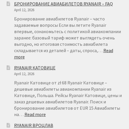
БРОНИРОВАНИЕ АВИАБИЛЕТОВ RYANAIR – FAQ
April 12, 2026
Бронирование авиабилетов Ryanair – часто
задаваемые вопросы Если вы летите Ryanair
впервые, ознакомьтесь с политикой авиакомпании
заранее: базовый тариф может выглядеть очень
выгодно, но итоговая стоимость авиабилета
складывается из деталей – даты, спроса,…
Read
:
more
БРОНИРОВАНИЕ
RYANAIR КАТОВИЦЕ
АВИАБИЛЕТОВ
April 12, 2026
RYANAIR
–
Ryanair Катовице от zł 68 Ryanair Катовице –
FAQ
дешевые авиабилеты авиакомпании Ryanair из
Катовице, Польша. Рейсы Ryanair Катовице, цены и
заказ дешевых авиабилетов Ryanair. Поиск и
бронирование авиабилетов от EUR 15 Авиабилеты
:
на…
Read more
RYANAIR
RYANAIR ВРОЦЛАВ
КАТОВИЦЕ