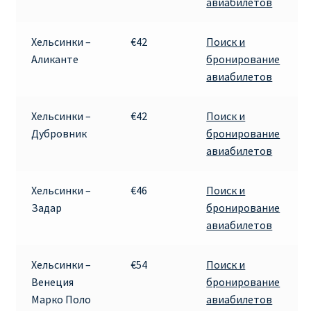
авиабилетов
Аликанте
Хельсинки –
€42
Поиск и
Барселона
Аликанте
бронирование
авиабилетов
БИЛЕТЫ RYANAIR | ПОИСК ЛУЧШЕЙ ЦЕНЫ |
БРОНИРОВАНИЕ
Хельсинки –
€42
Поиск и
Дубровник
бронирование
БИЛЕТЫ RYANAIR НА ЗАВТРА КУПИТЬ ОНЛАЙН
авиабилетов
ДЕШЕВЫЕ АВИАБИЛЕТЫ В БАРСЕЛОНУ
Хельсинки –
€46
Поиск и
Задар
бронирование
ДЕШЕВЫЕ АВИАБИЛЕТЫ В БЕРЛИН
авиабилетов
ДЕШЕВЫЕ АВИАБИЛЕТЫ В БУХАРЕСТ
Хельсинки –
€54
Поиск и
Венеция
бронирование
ДЕШЕВЫЕ АВИАБИЛЕТЫ В ВАРШАВУ
Марко Поло
авиабилетов