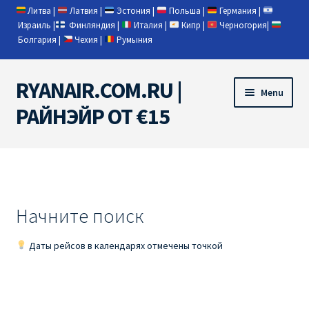
Литва
|
Латвия
|
Эстония
|
Польша
|
Германия
|
Израиль
|
Финляндия
|
Италия
|
Кипр
|
Черногория
|
Болгария
|
Чехия
|
Румыния
RYANAIR.COM.RU |
Skip
Skip
Menu
to
to
РАЙНЭЙР ОТ €15
navigation
content
Home
RYANAIR | ПОИСК АВИАБИЛЕТОВ
Начните поиск
RYANAIR PL ОТ € 9
Даты рейсов в календарях отмечены точкой
Ryanair Беларусь
Ryanair Германия