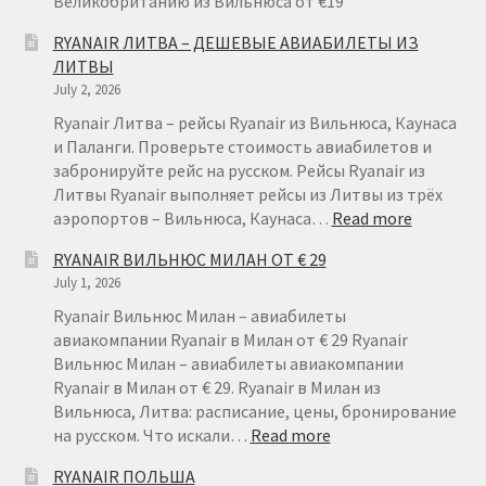
Великобританию из Вильнюса от €19
49
RYANAIR ЛИТВА – ДЕШЕВЫЕ АВИАБИЛЕТЫ ИЗ
ЛИТВЫ
July 2, 2026
Ryanair Литва – рейсы Ryanair из Вильнюса, Каунаса
и Паланги. Проверьте стоимость авиабилетов и
забронируйте рейс на русском. Рейсы Ryanair из
Литвы Ryanair выполняет рейсы из Литвы из трёх
:
аэропортов – Вильнюса, Каунаса…
Read more
RYANAIR
RYANAIR ВИЛЬНЮС МИЛАН ОТ € 29
ЛИТВА
July 1, 2026
–
ДЕШЕВЫ
Ryanair Вильнюс Милан – авиабилеты
АВИАБИ
авиакомпании Ryanair в Милан от € 29 Ryanair
ИЗ
Вильнюс Милан – авиабилеты авиакомпании
ЛИТВЫ
Ryanair в Милан от € 29. Ryanair в Милан из
Вильнюса, Литва: расписание, цены, бронирование
:
на русском. Что искали…
Read more
RYANAIR
RYANAIR ПОЛЬША
ВИЛЬНЮС