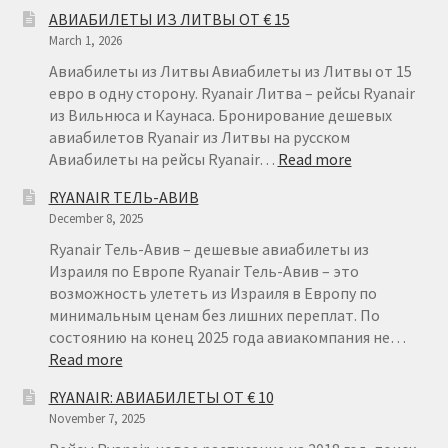
АВИАБИЛЕТЫ
АВИАБИЛЕТЫ ИЗ ЛИТВЫ ОТ € 15
ИЗ
March 1, 2026
ГЕРМАНИИ
НА
Авиабилеты из Литвы Авиабилеты из Литвы от 15
КАНАРСКИЕ
евро в одну сторону. Ryanair Литва – рейсы Ryanair
ОСТРОВА
из Вильнюса и Каунаса. Бронирование дешевых
авиабилетов Ryanair из Литвы на русском
:
Авиабилеты на рейсы Ryanair…
Read more
АВИАБИЛЕТ
RYANAIR ТЕЛЬ-АВИВ
ИЗ
December 8, 2025
ЛИТВЫ
ОТ
Ryanair Тель-Авив – дешевые авиабилеты из
€
Израиля по Европе Ryanair Тель-Авив – это
15
возможность улететь из Израиля в Европу по
минимальным ценам без лишних переплат. По
состоянию на конец 2025 года авиакомпания не…
:
Read more
RYANAIR
RYANAIR: АВИАБИЛЕТЫ ОТ € 10
ТЕЛЬ-
November 7, 2025
АВИВ