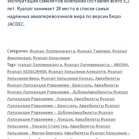
эксплуатации самолётов компании составлял всего 5,1
лет. Ryanair занимает 28 место в списке самых
надёжных авиаперевозчиков мира по версии бюро
JACDEC.
Categories:
Ryanair Лаппеэнранта
,
Ryanair Тампере
,
Ryanair
Финляндия
,
Ryanair Хельсинки
Tags:
ryanair Лаппеенранта
,
Ryanair Лаппеенранта – МИЛАН
,
Ryanair ХЕЛЬСИНКИ
,
Ryanair Хельсинки Аликанте
,
Ryanair
Хельсинки Вена
,
Ryanair Хельсинки Каунас
,
Авиабилеты
Ryanair Лапландия Рованиеми - Брюссель
,
Авиабилеты
Ryanair Лапландия Рованиеми - ДублинАвиабилеты Ryanair
Лапландия Рованиеми - Лондон
,
Авиабилеты Ryanair
Лапландия Рованиеми – Брюссель
,
Авиабилеты Ryanair
Лапландия Рованиеми – ДублинАвиабилеты Ryanair
Лапландия Рованиеми – Лондон
,
Авиабилеты Ryanair
Хельсинки - Лондон Станстед
,
Авиабилеты Ryanair
Хельсинки - Милан Бергамо
,
Авиабилеты Ryanair Хельсинки –