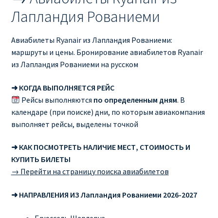
Лапландия Рованиеми
ПРАВИЛА RYANAIR В АЭРОПОРТУ И НА БОРТУ
Авиабилеты Ryanair из Лапландия Рованиеми:
ПРАВИЛА ПРОВОЗА БАГАЖА RYANAIR
маршруты и цены. Бронирование авиабилетов Ryanair
из Лапландия Рованиеми на русском
ПУТЕШЕСТВИЕ С ДЕТЬМИ И МЛАДЕНЦАМИ
РЕЙСАМИ RYANAIR
➜ КОГДА ВЫПОЛНЯЕТСЯ РЕЙС
Рейсы выполняются
по определенным дням
. В
РЕГИСТРАЦИЯ НА РЕЙС И ДОКУМЕНТЫ ДЛЯ
календаре (при поиске) дни, по которым авиакомпания
ПУТЕШЕСТВИЯ РЕЙСАМИ RYANAIR
выполняет рейсы, выделены точкой
➜ КАК ПОСМОТРЕТЬ НАЛИЧИЕ МЕСТ, СТОИМОСТЬ И
Информация по бронированию билетов Ryanair
КУПИТЬ БИЛЕТЫ
→ Перейти на страницу поиска авиабилетов
КАК НАЙТИ ДЕШЕВЫЙ БИЛЕТ
➜ НАПРАВЛЕНИЯ ИЗ Лапландия Рованиеми 2026-2027
Кипр
Брюссель Шарлеруа