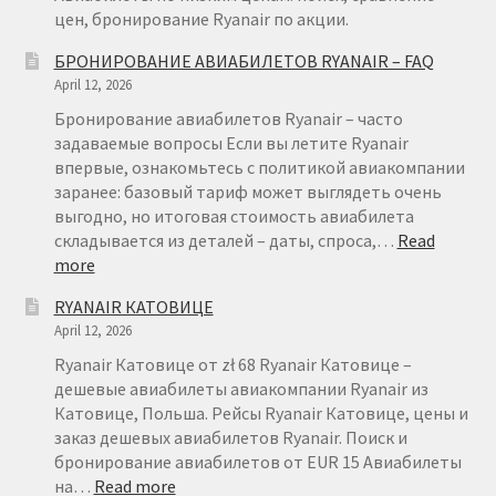
цен, бронирование Ryanair по акции.
БРОНИРОВАНИЕ АВИАБИЛЕТОВ RYANAIR – FAQ
April 12, 2026
Бронирование авиабилетов Ryanair – часто
задаваемые вопросы Если вы летите Ryanair
впервые, ознакомьтесь с политикой авиакомпании
заранее: базовый тариф может выглядеть очень
выгодно, но итоговая стоимость авиабилета
складывается из деталей – даты, спроса,…
Read
:
more
БРОНИРОВАНИЕ
RYANAIR КАТОВИЦЕ
АВИАБИЛЕТОВ
April 12, 2026
RYANAIR
–
Ryanair Катовице от zł 68 Ryanair Катовице –
FAQ
дешевые авиабилеты авиакомпании Ryanair из
Катовице, Польша. Рейсы Ryanair Катовице, цены и
заказ дешевых авиабилетов Ryanair. Поиск и
бронирование авиабилетов от EUR 15 Авиабилеты
:
на…
Read more