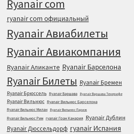
Ryanair com
ryanair com официальный
Ryanair Авиабилеты
Ryanair Авиакомпания
Ryanair Барселона
Ryanair Аликанте
Ryanair Билеты
Ryanair Бремен
Ryanair Брюссель
Ryanair Варшава
Ryanair Варшава Тенерифе
Ryanair Вильнюс
Ryanair Вильнюс Барселона
Ryanair Вильнюс Милан
Ryanair Вильнюс Париж
Ryanair Дублин
ryanair Гран Канария
Ryanair Вильнюс Рим
ryanair Испания
Ryanair Дюссельдорф