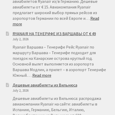
авиабилетов Ryanair из/в Германию. Дешевые
авиабилеты от € 15. Авиакомпания Ryanair
предлагает широкий выбор прямых рейсов из
аэропортов Германии по всей Европе и…
Read
:
more
RYANAIR
RYANAIR НА ТЕНЕРИФЕ ИЗ ВАРШАВЫ ОТ € 49
ГЕРМАНИЯ
July 2, 2026
ОТ
€
Ryanair Варшава – Тенерифе Рейс Ryanair по
15
маршруту Варшава – Тенерифе подходит для
поездок на Канарские острова круглый год.
Основной вылет выполняется из аэропорта
Варшава Модлин, а прилет – в аэропорт Тенерифе
:
Южный.…
Read more
RYANAIR
Дешевые авиабилеты из Вильнюса
НА
July 2, 2026
ТЕНЕРИФЕ
ИЗ
Дешевые авиабилеты из Вильнюса: распродажа
ВАРШАВЫ
авиакомпании Ryanair на сайте: авиабилеты в
ОТ
Испанию, Германию, Бельгию, Италию,
€