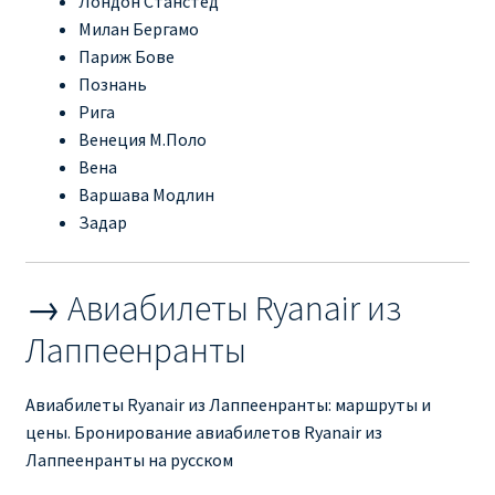
Лондон Станстед
Милан Бергамо
RYANAIR.COM НА РУССКОМ – кнфтфшкюсщь
Париж Бове
Познань
Авиабилеты Ryanair на Тенерифе от €15
Рига
Венеция М.Поло
АВИАБИЛЕТЫ RYANAIR ОТ € 12
Вена
Варшава Модлин
АВИАБИЛЕТЫ ВИЛЬНЮС БАРСЕЛОНА
Задар
АВИАБИЛЕТЫ ХЕЛЬСИНКИ МИЛАН
→ Авиабилеты Ryanair из
Акции RYANAIR из Варшавы
Лаппеенранты
Акции RYANAIR из Вильнюса
Авиабилеты Ryanair из Лаппеенранты: маршруты и
цены. Бронирование авиабилетов Ryanair из
Акции RYANAIR из Каунаса
Лаппеенранты на русском