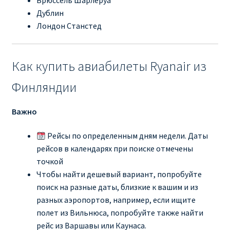
КУПИТЬ АВИАБИЛЕТЫ ДЕШЕВО
Дублин
Лондон Станстед
Милан
Как купить авиабилеты Ryanair из
Париж
Финляндии
ПРАВИЛА РЕГИСТРАЦИИ
Важно
ПРИЛОЖЕНИЕ RYANAIR НА РУССКОМ
Рейсы по определенным дням недели. Даты
ПРОВОЗ БАГАЖА RYANAIR – ПРАВИЛА
рейсов в календарях при поиске отмечены
точкой
РАЙАНЭЙР НА РУССКОМ | КНФТФШК
Чтобы найти дешевый вариант, попробуйте
поиск на разные даты, близкие к вашим и из
РЕГИСТРАЦИЯ НА РЕЙС RYANAIR
разных аэропортов, например, если ищите
полет из Вильнюса, попробуйте также найти
рейс из Варшавы или Каунаса.
Регистрация ребенка на рейс RYANAIR