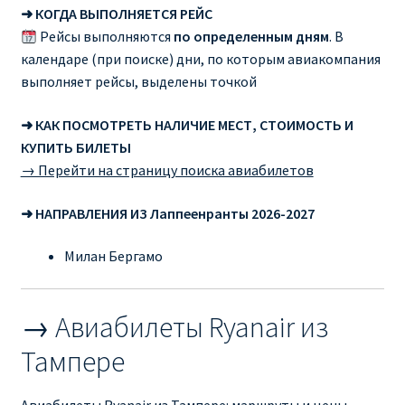
Аликанте
➜ КОГДА ВЫПОЛНЯЕТСЯ РЕЙС
Рейсы выполняются
по определенным дням
. В
календаре (при поиске) дни, по которым авиакомпания
Барселона
выполняет рейсы, выделены точкой
БИЛЕТЫ RYANAIR | ПОИСК ЛУЧШЕЙ ЦЕНЫ |
➜ КАК ПОСМОТРЕТЬ НАЛИЧИЕ МЕСТ, СТОИМОСТЬ И
БРОНИРОВАНИЕ
КУПИТЬ БИЛЕТЫ
→ Перейти на страницу поиска авиабилетов
БИЛЕТЫ RYANAIR НА ЗАВТРА КУПИТЬ ОНЛАЙН
➜ НАПРАВЛЕНИЯ ИЗ Лаппеенранты 2026-2027
ДЕШЕВЫЕ АВИАБИЛЕТЫ В БАРСЕЛОНУ
Милан Бергамо
ДЕШЕВЫЕ АВИАБИЛЕТЫ В БЕРЛИН
→ Авиабилеты Ryanair из
ДЕШЕВЫЕ АВИАБИЛЕТЫ В БУХАРЕСТ
Тампере
ДЕШЕВЫЕ АВИАБИЛЕТЫ В ВАРШАВУ
Авиабилеты Ryanair из Тампере: маршруты и цены.