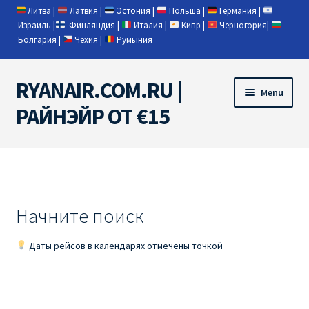
Литва
|
Латвия
|
Эстония
|
Польша
|
Германия
|
Израиль
|
Финляндия
|
Италия
|
Кипр
|
Черногория
|
Болгария
|
Чехия
|
Румыния
RYANAIR.COM.RU |
Skip
Skip
Menu
to
to
РАЙНЭЙР ОТ €15
navigation
content
Home
RYANAIR | ПОИСК АВИАБИЛЕТОВ
Начните поиск
RYANAIR PL ОТ € 9
Даты рейсов в календарях отмечены точкой
Ryanair Беларусь
Ryanair Германия