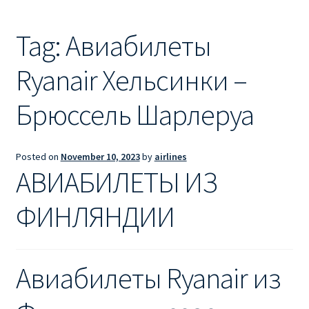
Ryanair из Лондона
Tag:
Авиабилеты
RYANAIR ИЗ РИГИ
Ryanair Хельсинки –
Ryanair из Стокгольма
Брюссель Шарлеруа
RYANAIR ИЗ ТАЛЛИНА
Ryanair из Тампере
Posted on
November 10, 2023
by
airlines
АВИАБИЛЕТЫ ИЗ
RYANAIR ИЗ ЧЕХИИ | ПРАГА, ОСТРАВА, ПАРДУБИЦЕ,
БРНО
ФИНЛЯНДИИ
Ryanair изменение имени
Авиабилеты Ryanair из
Ryanair изменения