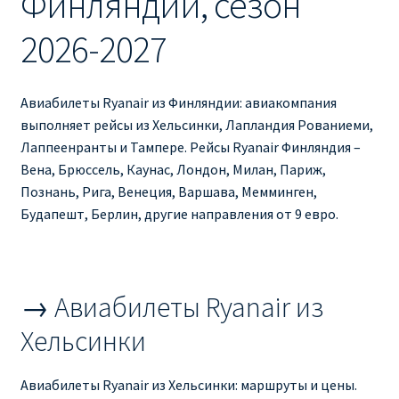
Финляндии, сезон
Ryanair изменить дату
2026-2027
Ryanair изменить фамилию
Ryanair Испания
Авиабилеты Ryanair из Финляндии: авиакомпания
выполняет рейсы из Хельсинки, Лапландия Рованиеми,
Лаппеенранты и Тампере. Рейсы Ryanair Финляндия –
RYANAIR ИТАЛИЯ
Вена, Брюссель, Каунас, Лондон, Милан, Париж,
Познань, Рига, Венеция, Варшава, Мемминген,
RYANAIR КУПИТЬ БИЛЕТЫ ENGLISH
Будапешт, Берлин, другие направления от 9 евро.
Ryanair направления, акции
Ryanair онлайн регистрация
→ Авиабилеты Ryanair из
Хельсинки
Ryanair ошибка в фамилии, имени
Авиабилеты Ryanair из Хельсинки: маршруты и цены.
Ryanair пересадки