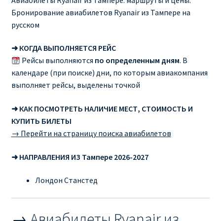
ДЕШЕВЫЕ АВИАБИЛЕТЫ В ВЕНУ
Бронирование авиабилетов Ryanair из Тампере на
русском
ДЕШЕВЫЕ АВИАБИЛЕТЫ В ЛОНДОН
➜ КОГДА ВЫПОЛНЯЕТСЯ РЕЙС
ДЕШЕВЫЕ АВИАБИЛЕТЫ В МИЛАН
Рейсы выполняются
по определенным дням
. В
календаре (при поиске) дни, по которым авиакомпания
выполняет рейсы, выделены точкой
ДЕШЕВЫЕ АВИАБИЛЕТЫ В ПАРИЖ
➜ КАК ПОСМОТРЕТЬ НАЛИЧИЕ МЕСТ, СТОИМОСТЬ И
ДЕШЕВЫЕ АВИАБИЛЕТЫ НА КИПР
КУПИТЬ БИЛЕТЫ
→ Перейти на страницу поиска авиабилетов
ИНФОРМАЦИЯ ДЛЯ ПАССАЖИРОВ
➜ НАПРАВЛЕНИЯ ИЗ Тампере 2026-2027
ВЫБОР И БРОНИРОВАНИЯ МЕСТ В RYANAIR
Лондон Станстед
ЗАДЕРЖКА, ОТМЕНА, ПЕРЕНОС РЕЙСОВ RYANAIR
→ Авиабилеты Ryanair из
ИЗМЕНЕНИЕ БРОНИРОВАНИЯ