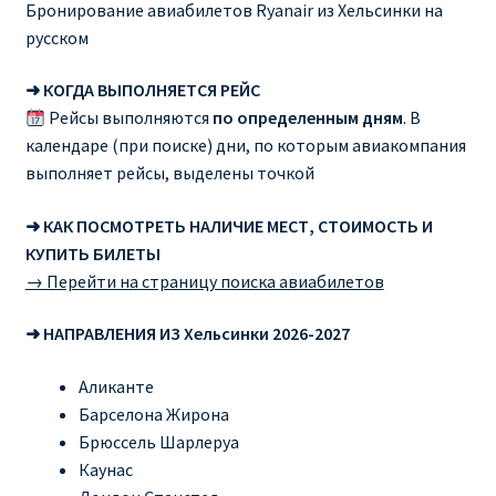
Бронирование авиабилетов Ryanair из Хельсинки на
русском
RYANAIR ПОДГОРИЦА, ЧЕРНОГОРИЯ
➜ КОГДА ВЫПОЛНЯЕТСЯ РЕЙС
Ryanair Польша
Рейсы выполняются
по определенным дням
. В
календаре (при поиске) дни, по которым авиакомпания
RYANAIR ПОРТУГАЛИЯ
выполняет рейсы, выделены точкой
RYANAIR ПОСАДОЧНЫЙ ТАЛОН – BOARDING PASS
➜ КАК ПОСМОТРЕТЬ НАЛИЧИЕ МЕСТ, СТОИМОСТЬ И
КУПИТЬ БИЛЕТЫ
Ryanair Россия
→ Перейти на страницу поиска авиабилетов
➜ НАПРАВЛЕНИЯ ИЗ Хельсинки 2026-2027
RYANAIR ТЕЛЬ-АВИВ, ЭЙЛАТ, ИЗРАИЛЬ
Аликанте
RYANAIR УКРАИНА | АВИАБИЛЕТЫ ОТ €15
Барселона Жирона
Брюссель Шарлеруа
Ryanair Україна из Киева, Одессы, Львова, Харькова,
Каунас
Херсона от € 15