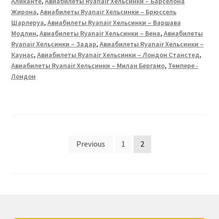
Аликанте
,
Авиабилеты Ryanair Хельсинки – Барселона
Жирона
,
Авиабилеты Ryanair Хельсинки – Брюссель
Шарлеруа
,
Авиабилеты Ryanair Хельсинки – Варшава
Модлин
,
Авиабилеты Ryanair Хельсинки – Вена
,
Авиабилеты
Ryanair Хельсинки – Задар
,
Авиабилеты Ryanair Хельсинки –
Каунас
,
Авиабилеты Ryanair Хельсинки – Лондон Станстед
,
Авиабилеты Ryanair Хельсинки – Милан Бергамо
,
Темпере -
Лондон
Posts
Previous
1
2
pagination