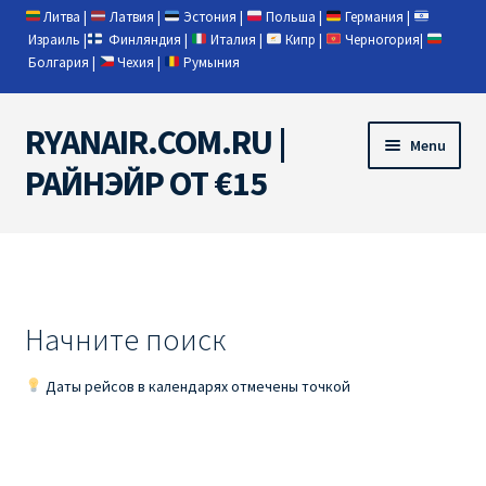
Литва
|
Латвия
|
Эстония
|
Польша
|
Германия
|
Израиль
|
Финляндия
|
Италия
|
Кипр
|
Черногория
|
Болгария
|
Чехия
|
Румыния
RYANAIR.COM.RU |
Skip
Skip
Menu
to
to
РАЙНЭЙР ОТ €15
navigation
content
Home
RYANAIR | ПОИСК АВИАБИЛЕТОВ
Начните поиск
RYANAIR PL ОТ € 9
Даты рейсов в календарях отмечены точкой
Ryanair Беларусь
Ryanair Германия