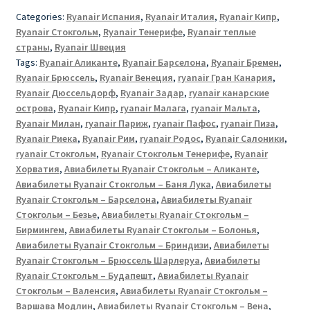
Categories:
Ryanair Испания
,
Ryanair Италия
,
Ryanair Кипр
,
Ryanair Стокгольм
,
Ryanair Тенерифе
,
Ryanair теплые
страны
,
Ryanair Швеция
Tags:
Ryanair Аликанте
,
Ryanair Барселона
,
Ryanair Бремен
,
Ryanair Брюссель
,
Ryanair Венеция
,
ryanair Гран Канария
,
Ryanair Дюссельдорф
,
Ryanair Задар
,
ryanair канарские
острова
,
Ryanair Кипр
,
ryanair Малага
,
ryanair Мальта
,
Ryanair Милан
,
ryanair Париж
,
ryanair Пафос
,
ryanair Пиза
,
Ryanair Риека
,
Ryanair Рим
,
ryanair Родос
,
Ryanair Салоники
,
ryanair Стокгольм
,
Ryanair Стокгольм Тенерифе
,
Ryanair
Хорватия
,
Авиабилеты Ryanair Стокгольм – Аликанте
,
Авиабилеты Ryanair Стокгольм – Баня Лука
,
Авиабилеты
Ryanair Стокгольм – Барселона
,
Авиабилеты Ryanair
Стокгольм – Безье
,
Авиабилеты Ryanair Стокгольм –
Бирмингем
,
Авиабилеты Ryanair Стокгольм – Болонья
,
Авиабилеты Ryanair Стокгольм – Бриндизи
,
Авиабилеты
Ryanair Стокгольм – Брюссель Шарлеруа
,
Авиабилеты
Ryanair Стокгольм – Будапешт
,
Авиабилеты Ryanair
Стокгольм – Валенсия
,
Авиабилеты Ryanair Стокгольм –
Варшава Модлин
,
Авиабилеты Ryanair Стокгольм – Вена
,