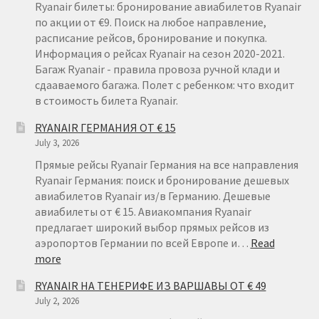
Ryanair билеты: бронирование авиабилетов Ryanair
по акции от €9. Поиск на любое направление,
расписание рейсов, бронирование и покупка.
Информация о рейсах Ryanair на сезон 2020-2021.
Багаж Ryanair - правила провоза ручной клади и
сдааваемого багажа. Полет с ребенком: что входит
в стоимость билета Ryanair.
RYANAIR ГЕРМАНИЯ ОТ € 15
July 3, 2026
Прямые рейсы Ryanair Германия на все направления
Ryanair Германия: поиск и бронирование дешевых
авиабилетов Ryanair из/в Германию. Дешевые
авиабилеты от € 15. Авиакомпания Ryanair
предлагает широкий выбор прямых рейсов из
аэропортов Германии по всей Европе и…
Read
:
more
RYANAIR
RYANAIR НА ТЕНЕРИФЕ ИЗ ВАРШАВЫ ОТ € 49
ГЕРМАНИЯ
July 2, 2026
ОТ