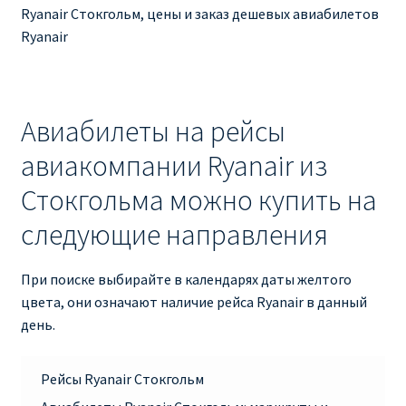
Ryanair изменить дату
Ryanair Стокгольм, цены и заказ дешевых авиабилетов
Ryanair
Ryanair изменить фамилию
Ryanair Испания
Авиабилеты на рейсы
RYANAIR ИТАЛИЯ
авиакомпании Ryanair из
Стокгольма можно купить на
RYANAIR КУПИТЬ БИЛЕТЫ ENGLISH
следующие направления
Ryanair направления, акции
При поиске выбирайте в календарях даты желтого
Ryanair онлайн регистрация
цвета, они означают наличие рейса Ryanair в данный
день.
Ryanair ошибка в фамилии, имени
Рейсы Ryanair Стокгольм
Ryanair пересадки