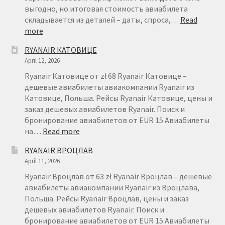
выгодно, но итоговая стоимость авиабилета
складывается из деталей – даты, спроса,…
Read
:
more
БРОНИРОВАНИЕ
RYANAIR КАТОВИЦЕ
АВИАБИЛЕТОВ
April 12, 2026
RYANAIR
–
Ryanair Катовице от zł 68 Ryanair Катовице –
FAQ
дешевые авиабилеты авиакомпании Ryanair из
Катовице, Польша. Рейсы Ryanair Катовице, цены и
заказ дешевых авиабилетов Ryanair. Поиск и
бронирование авиабилетов от EUR 15 Авиабилеты
:
на…
Read more
RYANAIR
RYANAIR ВРОЦЛАВ
КАТОВИЦЕ
April 11, 2026
Ryanair Вроцлав от 63 zł Ryanair Вроцлав – дешевые
авиабилеты авиакомпании Ryanair из Вроцлава,
Польша. Рейсы Ryanair Вроцлав, цены и заказ
дешевых авиабилетов Ryanair. Поиск и
бронирование авиабилетов от EUR 15 Авиабилеты