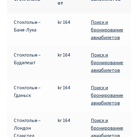
от
RYANAIR.COM НА РУССКОМ – кнфтфшкюсщь
Стокгольм –
kr 164
Поиск и
Авиабилеты Ryanair на Тенерифе от €15
Баня-Лука
бронирование
авиабилетов
АВИАБИЛЕТЫ RYANAIR ОТ € 12
Стокгольм –
kr 164
Поиск и
АВИАБИЛЕТЫ ВИЛЬНЮС БАРСЕЛОНА
Будапешт
бронирование
авиабилетов
АВИАБИЛЕТЫ ХЕЛЬСИНКИ МИЛАН
Стокгольм –
kr 164
Поиск и
Акции RYANAIR из Варшавы
Гданьск
бронирование
авиабилетов
Акции RYANAIR из Вильнюса
Стокгольм –
kr 164
Поиск и
Акции RYANAIR из Каунаса
Лондон
бронирование
Станстед
авиабилетов