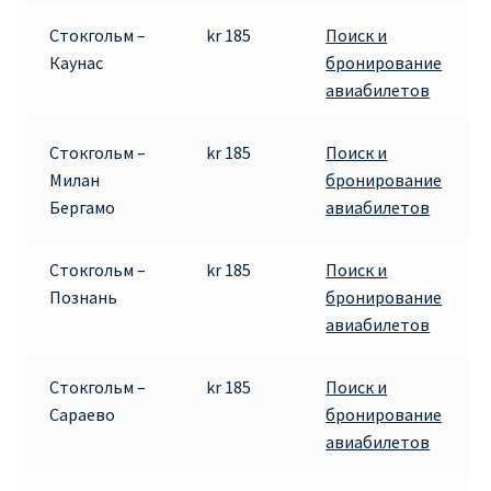
ДЕШЕВЫЕ АВИАБИЛЕТЫ В ВЕНУ
Стокгольм –
kr 185
Поиск и
Каунас
бронирование
ДЕШЕВЫЕ АВИАБИЛЕТЫ В ЛОНДОН
авиабилетов
ДЕШЕВЫЕ АВИАБИЛЕТЫ В МИЛАН
Стокгольм –
kr 185
Поиск и
Милан
бронирование
ДЕШЕВЫЕ АВИАБИЛЕТЫ В ПАРИЖ
Бергамо
авиабилетов
ДЕШЕВЫЕ АВИАБИЛЕТЫ НА КИПР
Стокгольм –
kr 185
Поиск и
Познань
бронирование
ИНФОРМАЦИЯ ДЛЯ ПАССАЖИРОВ
авиабилетов
ВЫБОР И БРОНИРОВАНИЯ МЕСТ В RYANAIR
Стокгольм –
kr 185
Поиск и
Сараево
бронирование
ЗАДЕРЖКА, ОТМЕНА, ПЕРЕНОС РЕЙСОВ RYANAIR
авиабилетов
ИЗМЕНЕНИЕ БРОНИРОВАНИЯ