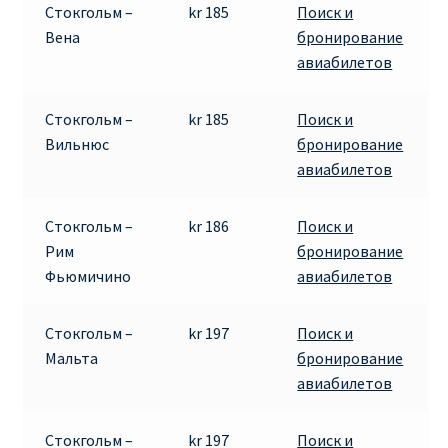
Стокгольм –
kr 185
Поиск и
Вена
бронирование
ПРАВИЛА RYANAIR В АЭРОПОРТУ И НА БОРТУ
авиабилетов
ПРАВИЛА ПРОВОЗА БАГАЖА RYANAIR
Стокгольм –
kr 185
Поиск и
Вильнюс
бронирование
ПУТЕШЕСТВИЕ С ДЕТЬМИ И МЛАДЕНЦАМИ
авиабилетов
РЕЙСАМИ RYANAIR
Стокгольм –
kr 186
Поиск и
РЕГИСТРАЦИЯ НА РЕЙС И ДОКУМЕНТЫ ДЛЯ
Рим
бронирование
ПУТЕШЕСТВИЯ РЕЙСАМИ RYANAIR
Фьюмичино
авиабилетов
Информация по бронированию билетов Ryanair
Стокгольм –
kr 197
Поиск и
Мальта
бронирование
КАК НАЙТИ ДЕШЕВЫЙ БИЛЕТ
авиабилетов
Кипр
Стокгольм –
kr 197
Поиск и