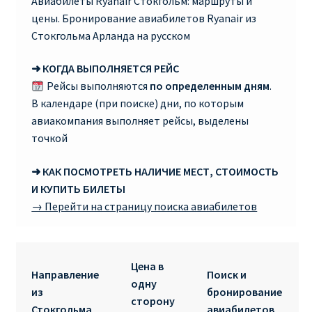
Авиабилеты Ryanair Стокгольм: маршруты и
цены. Бронирование авиабилетов Ryanair из
RYANAIR ПОДГОРИЦА, ЧЕРНОГОРИЯ
Стокгольма Арланда на русском
Ryanair Польша
➜ КОГДА ВЫПОЛНЯЕТСЯ РЕЙС
Рейсы выполняются
по определенным дням
.
RYANAIR ПОРТУГАЛИЯ
В календаре (при поиске) дни, по которым
авиакомпания выполняет рейсы, выделены
RYANAIR ПОСАДОЧНЫЙ ТАЛОН – BOARDING PASS
точкой
➜ КАК ПОСМОТРЕТЬ НАЛИЧИЕ МЕСТ, СТОИМОСТЬ
Ryanair Россия
И КУПИТЬ БИЛЕТЫ
→ Перейти на страницу поиска авиабилетов
RYANAIR ТЕЛЬ-АВИВ, ЭЙЛАТ, ИЗРАИЛЬ
RYANAIR УКРАИНА | АВИАБИЛЕТЫ ОТ €15
Цена в
Направление
Поиск и
одну
Ryanair Україна из Киева, Одессы, Львова, Харькова,
из
бронирование
сторону
Херсона от € 15
Стокгольма
авиабилетов