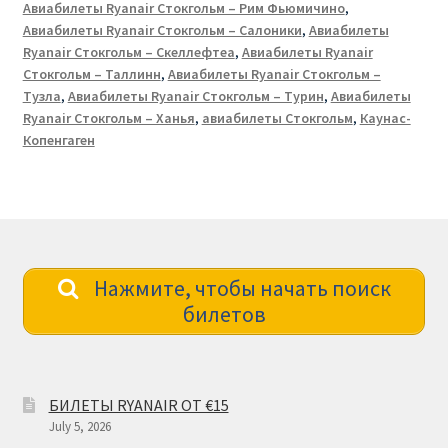
Авиабилеты Ryanair Стокгольм – Рим Фьюмичино
,
Авиабилеты Ryanair Стокгольм – Салоники
,
Авиабилеты
Ryanair Стокгольм – Скеллефтеа
,
Авиабилеты Ryanair
Стокгольм – Таллинн
,
Авиабилеты Ryanair Стокгольм –
Тузла
,
Авиабилеты Ryanair Стокгольм – Турин
,
Авиабилеты
Ryanair Стокгольм – Ханья
,
авиабилеты Стокгольм
,
Каунас-
Копенгаген
Нажмите, чтобы начать поиск
билетов
БИЛЕТЫ RYANAIR ОТ €15
July 5, 2026