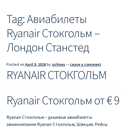
Ryanair из Лондона
Tag:
Авиабилеты
RYANAIR ИЗ РИГИ
Ryanair Стокгольм –
Ryanair из Стокгольма
Лондон Станстед
RYANAIR ИЗ ТАЛЛИНА
Ryanair из Тампере
Posted on
April 9, 2026
by
airlines
—
Leave a comment
RYANAIR СТОКГОЛЬМ
RYANAIR ИЗ ЧЕХИИ | ПРАГА, ОСТРАВА, ПАРДУБИЦЕ,
БРНО
Ryanair Стокгольм от € 9
Ryanair изменение имени
Ryanair изменения
Ryanair Стокгольм – дешевые авиабилеты
авиакомпании Ryanair Стокгольм, Швеция. Рейсы