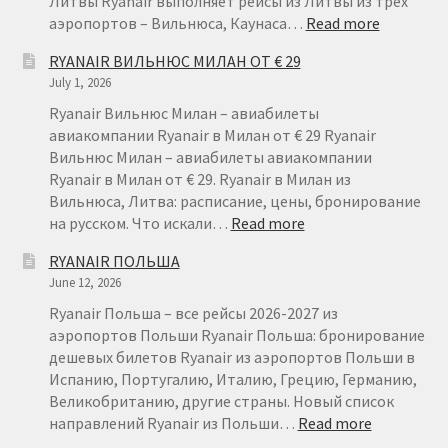
Литвы Ryanair выполняет рейсы из Литвы из трёх
:
аэропортов – Вильнюса, Каунаса…
Read more
RYANAIR
RYANAIR ВИЛЬНЮС МИЛАН ОТ € 29
ЛИТВА
July 1, 2026
–
ДЕШЕВЫ
Ryanair Вильнюс Милан – авиабилеты
АВИАБИ
авиакомпании Ryanair в Милан от € 29 Ryanair
ИЗ
Вильнюс Милан – авиабилеты авиакомпании
ЛИТВЫ
Ryanair в Милан от € 29. Ryanair в Милан из
Вильнюса, Литва: расписание, цены, бронирование
:
на русском. Что искали…
Read more
RYANAIR
RYANAIR ПОЛЬША
ВИЛЬНЮС
June 12, 2026
МИЛАН
ОТ
Ryanair Польша – все рейсы 2026-2027 из
€
аэропортов Польши Ryanair Польша: бронирование
29
дешевых билетов Ryanair из аэропортов Польши в
Испанию, Португалию, Италию, Грецию, Германию,
Великобританию, другие страны. Новый список
:
направлений Ryanair из Польши…
Read more
RYANAIR