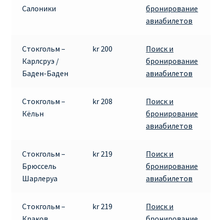
Салоники
бронирование
КУПИТЬ АВИАБИЛЕТЫ ДЕШЕВО
авиабилетов
Милан
Стокгольм –
kr 200
Поиск и
Париж
Карлсруэ /
бронирование
Баден-Баден
авиабилетов
ПРАВИЛА РЕГИСТРАЦИИ
Стокгольм –
kr 208
Поиск и
ПРИЛОЖЕНИЕ RYANAIR НА РУССКОМ
Кёльн
бронирование
авиабилетов
ПРОВОЗ БАГАЖА RYANAIR – ПРАВИЛА
Стокгольм –
kr 219
Поиск и
РАЙАНЭЙР НА РУССКОМ | КНФТФШК
Брюссель
бронирование
Шарлеруа
авиабилетов
РЕГИСТРАЦИЯ НА РЕЙС RYANAIR
Стокгольм –
kr 219
Поиск и
Регистрация ребенка на рейс RYANAIR
Краков
бронирование