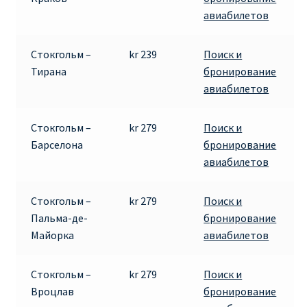
авиабилетов
Рим
Стокгольм –
kr 239
Поиск и
Рождественские направления от € 9
Тирана
бронирование
авиабилетов
Райнэйр на русском
Стокгольм –
kr 279
Поиск и
О сайте
Барселона
бронирование
авиабилетов
Стокгольм –
kr 279
Поиск и
Пальма-де-
бронирование
Майорка
авиабилетов
Стокгольм –
kr 279
Поиск и
Вроцлав
бронирование