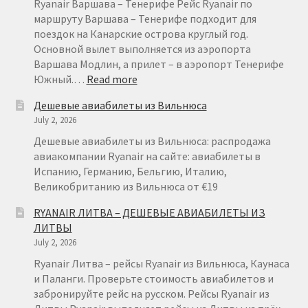
€
Ryanair Варшава – Тенерифе Рейс Ryanair по
15
маршруту Варшава – Тенерифе подходит для
поездок на Канарские острова круглый год.
Основной вылет выполняется из аэропорта
Варшава Модлин, а прилет – в аэропорт Тенерифе
:
Южный.…
Read more
RYANAIR
Дешевые авиабилеты из Вильнюса
НА
July 2, 2026
ТЕНЕРИФЕ
ИЗ
Дешевые авиабилеты из Вильнюса: распродажа
ВАРШАВЫ
авиакомпании Ryanair на сайте: авиабилеты в
ОТ
Испанию, Германию, Бельгию, Италию,
€
Великобританию из Вильнюса от €19
49
RYANAIR ЛИТВА – ДЕШЕВЫЕ АВИАБИЛЕТЫ ИЗ
ЛИТВЫ
July 2, 2026
Ryanair Литва – рейсы Ryanair из Вильнюса, Каунаса
и Паланги. Проверьте стоимость авиабилетов и
забронируйте рейс на русском. Рейсы Ryanair из