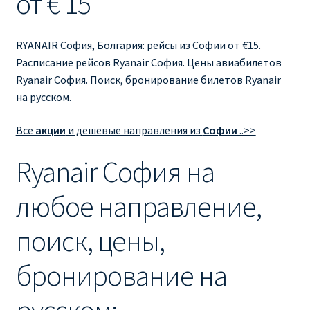
от € 15
Ryanair изменить дату
Ryanair изменить фамилию
RYANAIR София, Болгария: рейсы из Софии от €15.
Расписание рейсов Ryanair София. Цены авиабилетов
Ryanair Испания
Ryanair София. Поиск, бронирование билетов Ryanair
на русском.
RYANAIR ИТАЛИЯ
Все
акции
и дешевые направления из
Софии
..>>
RYANAIR КУПИТЬ БИЛЕТЫ ENGLISH
Ryanair София на
Ryanair направления, акции
любое направление,
Ryanair онлайн регистрация
поиск, цены,
Ryanair ошибка в фамилии, имени
бронирование на
Ryanair пересадки