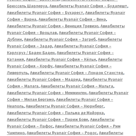
Брюссель Шарлеруа
,
Авиабилеты Ryanair София – Будапешт
,
Авиабилеты Ryanair София – Бухарест
,
Авиабилеты Ryanair
София – Варна
,
Авиабилеты Ryanair София – Вена
,
Авиабилеты Ryanair София – Венеция Тревизо
,
Авиабилеты
Ryanair София – Вроцлав
,
Авиабилеты Ryanair София –
Дублин
,
Авиабилеты Ryanair София – Загреб
,
Авиабилеты
Ryanair София – Задар
,
Авиабилеты Ryanair София –
Карлсруэ / Баден-Баден
,
Авиабилеты Ryanair София –
Катания
,
Авиабилеты Ryanair София – Кёльн
,
Авиабилеты
Ryanair София – Корфу
,
Авиабилеты Ryanair София –
Ливерпуль
,
Авиабилеты Ryanair София – Лондон Станстед
,
Авиабилеты Ryanair София – Мадрид
,
Авиабилеты Ryanair
София – Малага
,
Авиабилеты Ryanair София – Мальта
,
Авиабилеты Ryanair София – Мемминген
,
Авиабилеты Ryanair
София – Милан Бергамо
,
Авиабилеты Ryanair София –
Неаполь
,
Авиабилеты Ryanair София – Нюрнберг
,
Авиабилеты Ryanair София – Пальма де Майорка
,
Авиабилеты Ryanair София – Париж Бове
,
Авиабилеты
Ryanair София – Пафос
,
Авиабилеты Ryanair София – Рим
Чампино
,
Авиабилеты Ryanair София – Родос
,
Авиабилеты