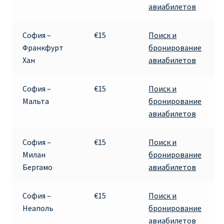
авиабилетов
Аликанте
Барселона
София –
€15
Поиск и
Франкфурт
бронирование
Хан
авиабилетов
БИЛЕТЫ RYANAIR | ПОИСК ЛУЧШЕЙ ЦЕНЫ |
БРОНИРОВАНИЕ
София –
€15
Поиск и
БИЛЕТЫ RYANAIR НА ЗАВТРА КУПИТЬ ОНЛАЙН
Мальта
бронирование
авиабилетов
ДЕШЕВЫЕ АВИАБИЛЕТЫ В БАРСЕЛОНУ
София –
€15
Поиск и
ДЕШЕВЫЕ АВИАБИЛЕТЫ В БЕРЛИН
Милан
бронирование
Бергамо
авиабилетов
ДЕШЕВЫЕ АВИАБИЛЕТЫ В БУХАРЕСТ
София –
€15
Поиск и
ДЕШЕВЫЕ АВИАБИЛЕТЫ В ВАРШАВУ
Неаполь
бронирование
авиабилетов