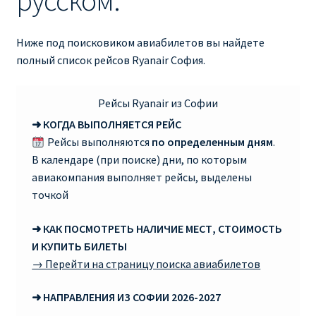
русском:
RYANAIR ПОДГОРИЦА, ЧЕРНОГОРИЯ
Ниже под поисковиком авиабилетов вы найдете
полный список рейсов Ryanair София.
Ryanair Польша
RYANAIR ПОРТУГАЛИЯ
Рейсы Ryanair из Софии
➜ КОГДА ВЫПОЛНЯЕТСЯ РЕЙС
RYANAIR ПОСАДОЧНЫЙ ТАЛОН – BOARDING PASS
Рейсы выполняются
по определенным дням
.
В календаре (при поиске) дни, по которым
Ryanair Россия
авиакомпания выполняет рейсы, выделены
точкой
RYANAIR ТЕЛЬ-АВИВ, ЭЙЛАТ, ИЗРАИЛЬ
➜ КАК ПОСМОТРЕТЬ НАЛИЧИЕ МЕСТ, СТОИМОСТЬ
И КУПИТЬ БИЛЕТЫ
RYANAIR УКРАИНА | АВИАБИЛЕТЫ ОТ €15
→ Перейти на страницу поиска авиабилетов
Ryanair Україна из Киева, Одессы, Львова, Харькова,
➜ НАПРАВЛЕНИЯ ИЗ СОФИИ 2026-2027
Херсона от € 15