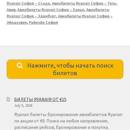
Ryanair София – Стада
,
Авиабилеты Ryanair София – Тель-
Авив
,
Авиабилеты Ryanair София – Ханья
,
Авиабилеты
Ryanair София – Эдинбург
,
Авиабилеты Ryanair София –
Эйндховен
,
Райнэйр София
Нажмите, чтобы начать поиск
билетов
БИЛЕТЫ RYANAIR ОТ €15
July 5, 2026
Ryanair билеты: бронирование авиабилетов Ryanair
по акции от €9. Поиск на любое направление,
расписание рейсов, бронирование и покупка.