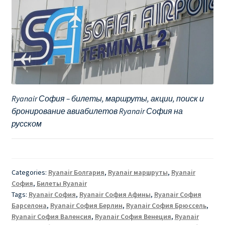
Ryanair София – билеты, маршруты, акции, поиск и
бронирование авиабилетов Ryanair София на
русском
Categories:
Ryanair Болгария
,
Ryanair маршруты
,
Ryanair
София
,
Билеты Ryanair
Tags:
Ryanair София
,
Ryanair София Афины
,
Ryanair София
Барселона
,
Ryanair София Берлин
,
Ryanair София Брюссель
,
Ryanair София Валенсия
,
Ryanair София Венеция
,
Ryanair