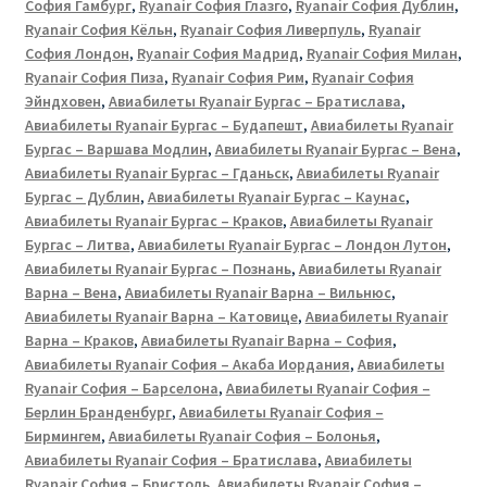
София Гамбург
,
Ryanair София Глазго
,
Ryanair София Дублин
,
Ryanair София Кёльн
,
Ryanair София Ливерпуль
,
Ryanair
София Лондон
,
Ryanair София Мадрид
,
Ryanair София Милан
,
Ryanair София Пиза
,
Ryanair София Рим
,
Ryanair София
Эйндховен
,
Авиабилеты Ryanair Бургас – Братислава
,
Авиабилеты Ryanair Бургас – Будапешт
,
Авиабилеты Ryanair
Бургас – Варшава Модлин
,
Авиабилеты Ryanair Бургас – Вена
,
Авиабилеты Ryanair Бургас – Гданьск
,
Авиабилеты Ryanair
Бургас – Дублин
,
Авиабилеты Ryanair Бургас – Каунас
,
Авиабилеты Ryanair Бургас – Краков
,
Авиабилеты Ryanair
Бургас – Литва
,
Авиабилеты Ryanair Бургас – Лондон Лутон
,
Авиабилеты Ryanair Бургас – Познань
,
Авиабилеты Ryanair
Варна – Вена
,
Авиабилеты Ryanair Варна – Вильнюс
,
Авиабилеты Ryanair Варна – Катовице
,
Авиабилеты Ryanair
Варна – Краков
,
Авиабилеты Ryanair Варна – София
,
Авиабилеты Ryanair София – Акаба Иордания
,
Авиабилеты
Ryanair София – Барселона
,
Авиабилеты Ryanair София –
Берлин Бранденбург
,
Авиабилеты Ryanair София –
Бирмингем
,
Авиабилеты Ryanair София – Болонья
,
Авиабилеты Ryanair София – Братислава
,
Авиабилеты
Ryanair София – Бристоль
,
Авиабилеты Ryanair София –