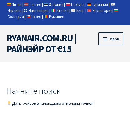
Литва
|
Латвия
|
Эстония
|
Польша
|
Германия
|
Израиль
|
Финляндия
|
Италия
|
Кипр
|
Черногория
|
Болгария
|
Чехия
|
Румыния
RYANAIR.COM.RU |
Skip
Skip
Menu
to
to
РАЙНЭЙР ОТ €15
navigation
content
Home
RYANAIR | ПОИСК АВИАБИЛЕТОВ
Начните поиск
RYANAIR PL ОТ € 9
Даты рейсов в календарях отмечены точкой
Ryanair Беларусь
Ryanair Германия