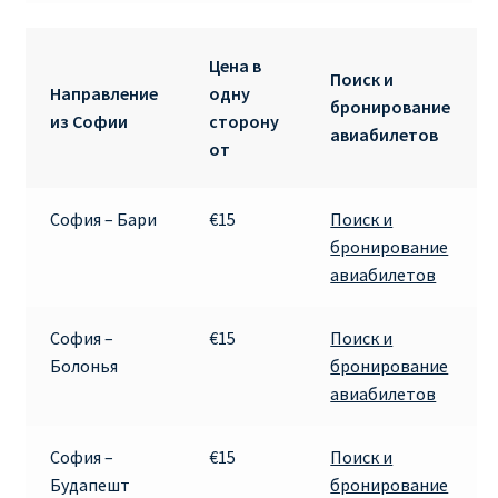
RYANAIR.COM НА РУССКОМ – кнфтфшкюсщь
Цена в
Поиск и
Направление
одну
Авиабилеты Ryanair на Тенерифе от €15
бронирование
из Софии
сторону
авиабилетов
от
АВИАБИЛЕТЫ RYANAIR ОТ € 12
София – Бари
€15
Поиск и
АВИАБИЛЕТЫ ВИЛЬНЮС БАРСЕЛОНА
бронирование
авиабилетов
АВИАБИЛЕТЫ ХЕЛЬСИНКИ МИЛАН
Акции RYANAIR из Варшавы
София –
€15
Поиск и
Болонья
бронирование
авиабилетов
Акции RYANAIR из Вильнюса
Акции RYANAIR из Каунаса
София –
€15
Поиск и
Будапешт
бронирование