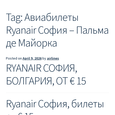
Ryanair из Лондона
Tag:
Авиабилеты
RYANAIR ИЗ РИГИ
Ryanair София – Пальма
Ryanair из Стокгольма
де Майорка
RYANAIR ИЗ ТАЛЛИНА
Ryanair из Тампере
Posted on
April 9, 2026
by
airlines
RYANAIR СОФИЯ,
RYANAIR ИЗ ЧЕХИИ | ПРАГА, ОСТРАВА, ПАРДУБИЦЕ,
БРНО
БОЛГАРИЯ, ОТ € 15
Ryanair изменение имени
Ryanair София, билеты
Ryanair изменения