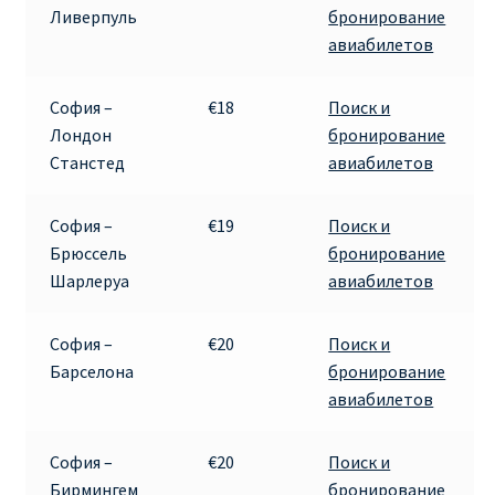
Ливерпуль
бронирование
авиабилетов
Рим
София –
€18
Поиск и
Рождественские направления от € 9
Лондон
бронирование
Станстед
авиабилетов
Райнэйр на русском
София –
€19
Поиск и
О сайте
Брюссель
бронирование
Шарлеруа
авиабилетов
София –
€20
Поиск и
Барселона
бронирование
авиабилетов
София –
€20
Поиск и
Бирмингем
бронирование