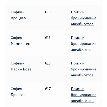
ДЕШЕВЫЕ АВИАБИЛЕТЫ В ВЕНУ
София –
€15
Поиск и
ДЕШЕВЫЕ АВИАБИЛЕТЫ В ЛОНДОН
Вроцлав
бронирование
авиабилетов
ДЕШЕВЫЕ АВИАБИЛЕТЫ В МИЛАН
София –
€16
Поиск и
ДЕШЕВЫЕ АВИАБИЛЕТЫ В ПАРИЖ
Мемминген
бронирование
авиабилетов
ДЕШЕВЫЕ АВИАБИЛЕТЫ НА КИПР
София –
€16
Поиск и
ИНФОРМАЦИЯ ДЛЯ ПАССАЖИРОВ
Париж Бове
бронирование
авиабилетов
ВЫБОР И БРОНИРОВАНИЯ МЕСТ В RYANAIR
София –
€17
Поиск и
ЗАДЕРЖКА, ОТМЕНА, ПЕРЕНОС РЕЙСОВ RYANAIR
Бристоль
бронирование
авиабилетов
ИЗМЕНЕНИЕ БРОНИРОВАНИЯ