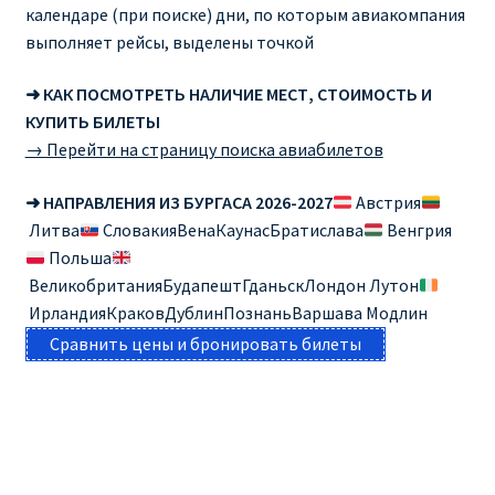
календаре (при поиске) дни, по которым авиакомпания
выполняет рейсы, выделены точкой
➜ КАК ПОСМОТРЕТЬ НАЛИЧИЕ МЕСТ, СТОИМОСТЬ И
КУПИТЬ БИЛЕТЫ
→ Перейти на страницу поиска авиабилетов
➜ НАПРАВЛЕНИЯ ИЗ БУРГАСА 2026-2027
Австрия
Литва
СловакияВенаКаунасБратислава
Венгрия
Польша
ВеликобританияБудапештГданьскЛондон Лутон
ИрландияКраковДублинПознаньВаршава Модлин
Сравнить цены и бронировать билеты