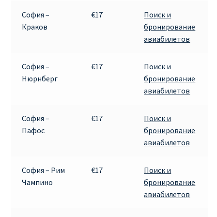
София –
€17
Поиск и
ПРАВИЛА RYANAIR В АЭРОПОРТУ И НА БОРТУ
Краков
бронирование
авиабилетов
ПРАВИЛА ПРОВОЗА БАГАЖА RYANAIR
София –
€17
Поиск и
ПУТЕШЕСТВИЕ С ДЕТЬМИ И МЛАДЕНЦАМИ
Нюрнберг
бронирование
РЕЙСАМИ RYANAIR
авиабилетов
РЕГИСТРАЦИЯ НА РЕЙС И ДОКУМЕНТЫ ДЛЯ
София –
€17
Поиск и
ПУТЕШЕСТВИЯ РЕЙСАМИ RYANAIR
Пафос
бронирование
авиабилетов
Информация по бронированию билетов Ryanair
София – Рим
€17
Поиск и
КАК НАЙТИ ДЕШЕВЫЙ БИЛЕТ
Чампино
бронирование
авиабилетов
Кипр