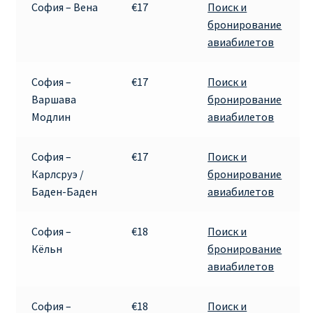
София – Вена
€17
Поиск и
КУПИТЬ АВИАБИЛЕТЫ ДЕШЕВО
бронирование
авиабилетов
Милан
София –
€17
Поиск и
Париж
Варшава
бронирование
Модлин
авиабилетов
ПРАВИЛА РЕГИСТРАЦИИ
София –
€17
Поиск и
ПРИЛОЖЕНИЕ RYANAIR НА РУССКОМ
Карлсруэ /
бронирование
Баден-Баден
авиабилетов
ПРОВОЗ БАГАЖА RYANAIR – ПРАВИЛА
София –
€18
Поиск и
РАЙАНЭЙР НА РУССКОМ | КНФТФШК
Кёльн
бронирование
авиабилетов
РЕГИСТРАЦИЯ НА РЕЙС RYANAIR
София –
€18
Поиск и
Регистрация ребенка на рейс RYANAIR