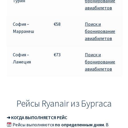
Турин
бронирование
авиабилетов
София –
€58
Поиск и
Марракеш
бронирование
авиабилетов
София –
€73
Поиск и
Ламеция
бронирование
авиабилетов
Рейсы Ryanair из Бургаса
➜ КОГДА ВЫПОЛНЯЕТСЯ РЕЙС
Рейсы выполняются
по определенным дням
. В