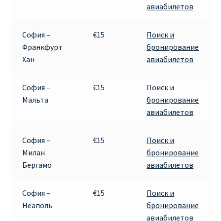
авиабилетов
Аликанте
Барселона
София –
€15
Поиск и
Франкфурт
бронирование
Хан
авиабилетов
БИЛЕТЫ RYANAIR | ПОИСК ЛУЧШЕЙ ЦЕНЫ |
БРОНИРОВАНИЕ
София –
€15
Поиск и
БИЛЕТЫ RYANAIR НА ЗАВТРА КУПИТЬ ОНЛАЙН
Мальта
бронирование
авиабилетов
ДЕШЕВЫЕ АВИАБИЛЕТЫ В БАРСЕЛОНУ
София –
€15
Поиск и
ДЕШЕВЫЕ АВИАБИЛЕТЫ В БЕРЛИН
Милан
бронирование
Бергамо
авиабилетов
ДЕШЕВЫЕ АВИАБИЛЕТЫ В БУХАРЕСТ
София –
€15
Поиск и
ДЕШЕВЫЕ АВИАБИЛЕТЫ В ВАРШАВУ
Неаполь
бронирование
авиабилетов