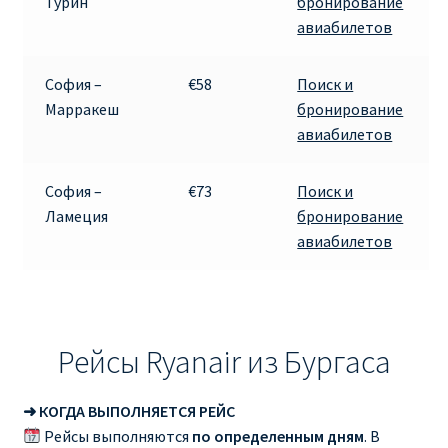
Турин
бронирование
авиабилетов
София –
€58
Поиск и
Марракеш
бронирование
авиабилетов
София –
€73
Поиск и
Ламеция
бронирование
авиабилетов
Рейсы Ryanair из Бургаса
➜ КОГДА ВЫПОЛНЯЕТСЯ РЕЙС
Рейсы выполняются
по определенным дням
. В