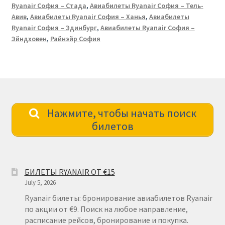
Ryanair София – Стада
,
Авиабилеты Ryanair София – Тель-
Авив
,
Авиабилеты Ryanair София – Ханья
,
Авиабилеты
Ryanair София – Эдинбург
,
Авиабилеты Ryanair София –
Эйндховен
,
Райнэйр София
Нажмите, чтобы начать поиск
билетов
БИЛЕТЫ RYANAIR ОТ €15
July 5, 2026
Ryanair билеты: бронирование авиабилетов Ryanair
по акции от €9. Поиск на любое направление,
расписание рейсов, бронирование и покупка.