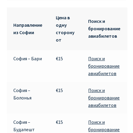
RYANAIR.COM НА РУССКОМ – кнфтфшкюсщь
Цена в
Поиск и
Направление
одну
Авиабилеты Ryanair на Тенерифе от €15
бронирование
из Софии
сторону
авиабилетов
от
АВИАБИЛЕТЫ RYANAIR ОТ € 12
София – Бари
€15
Поиск и
АВИАБИЛЕТЫ ВИЛЬНЮС БАРСЕЛОНА
бронирование
авиабилетов
АВИАБИЛЕТЫ ХЕЛЬСИНКИ МИЛАН
Акции RYANAIR из Варшавы
София –
€15
Поиск и
Болонья
бронирование
авиабилетов
Акции RYANAIR из Вильнюса
Акции RYANAIR из Каунаса
София –
€15
Поиск и
Будапешт
бронирование