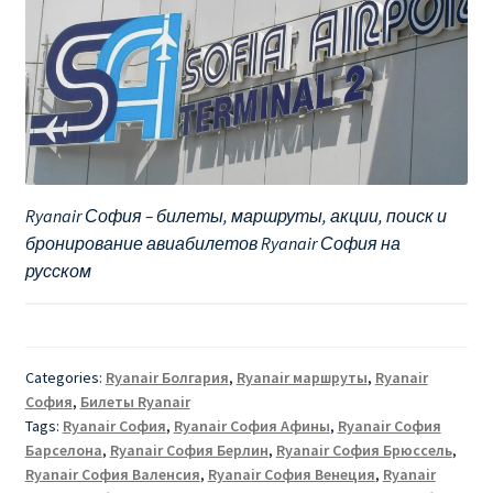
Ryanair София – билеты, маршруты, акции, поиск и
бронирование авиабилетов Ryanair София на
русском
Categories:
Ryanair Болгария
,
Ryanair маршруты
,
Ryanair
София
,
Билеты Ryanair
Tags:
Ryanair София
,
Ryanair София Афины
,
Ryanair София
Барселона
,
Ryanair София Берлин
,
Ryanair София Брюссель
,
Ryanair София Валенсия
,
Ryanair София Венеция
,
Ryanair