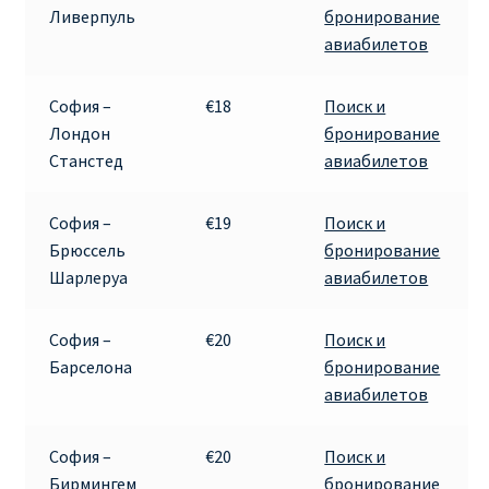
Ливерпуль
бронирование
авиабилетов
Рим
София –
€18
Поиск и
Рождественские направления от € 9
Лондон
бронирование
Станстед
авиабилетов
Райнэйр на русском
София –
€19
Поиск и
О сайте
Брюссель
бронирование
Шарлеруа
авиабилетов
София –
€20
Поиск и
Барселона
бронирование
авиабилетов
София –
€20
Поиск и
Бирмингем
бронирование