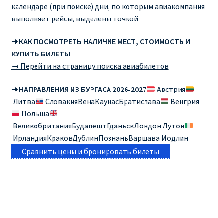
календаре (при поиске) дни, по которым авиакомпания
выполняет рейсы, выделены точкой
➜ КАК ПОСМОТРЕТЬ НАЛИЧИЕ МЕСТ, СТОИМОСТЬ И
КУПИТЬ БИЛЕТЫ
→ Перейти на страницу поиска авиабилетов
➜ НАПРАВЛЕНИЯ ИЗ БУРГАСА 2026-2027
Австрия
Литва
СловакияВенаКаунасБратислава
Венгрия
Польша
ВеликобританияБудапештГданьскЛондон Лутон
ИрландияКраковДублинПознаньВаршава Модлин
Сравнить цены и бронировать билеты