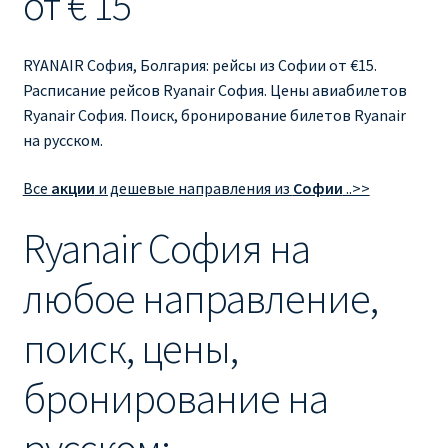
от € 15
Ryanair изменить дату
Ryanair изменить фамилию
RYANAIR София, Болгария: рейсы из Софии от €15.
Расписание рейсов Ryanair София. Цены авиабилетов
Ryanair Испания
Ryanair София. Поиск, бронирование билетов Ryanair
на русском.
RYANAIR ИТАЛИЯ
Все
акции
и дешевые направления из
Софии
..>>
RYANAIR КУПИТЬ БИЛЕТЫ ENGLISH
Ryanair София на
Ryanair направления, акции
любое направление,
Ryanair онлайн регистрация
поиск, цены,
Ryanair ошибка в фамилии, имени
бронирование на
Ryanair пересадки