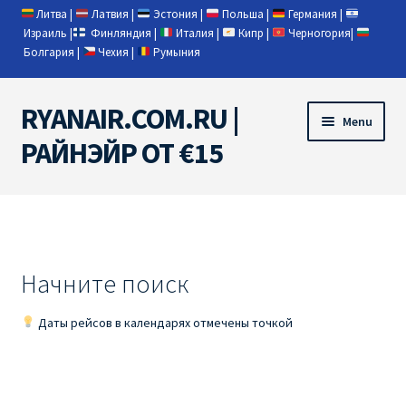
Литва
|
Латвия
|
Эстония
|
Польша
|
Германия
|
Израиль
|
Финляндия
|
Италия
|
Кипр
|
Черногория
|
Болгария
|
Чехия
|
Румыния
RYANAIR.COM.RU |
Skip
Skip
Menu
to
to
РАЙНЭЙР ОТ €15
navigation
content
Home
RYANAIR | ПОИСК АВИАБИЛЕТОВ
Начните поиск
RYANAIR PL ОТ € 9
Даты рейсов в календарях отмечены точкой
Ryanair Беларусь
Ryanair Германия