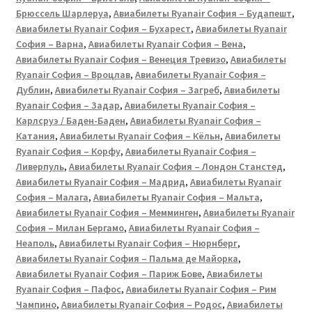
Брюссель Шарлеруа
,
Авиабилеты Ryanair София – Будапешт
,
Авиабилеты Ryanair София – Бухарест
,
Авиабилеты Ryanair
София – Варна
,
Авиабилеты Ryanair София – Вена
,
Авиабилеты Ryanair София – Венеция Тревизо
,
Авиабилеты
Ryanair София – Вроцлав
,
Авиабилеты Ryanair София –
Дублин
,
Авиабилеты Ryanair София – Загреб
,
Авиабилеты
Ryanair София – Задар
,
Авиабилеты Ryanair София –
Карлсруэ / Баден-Баден
,
Авиабилеты Ryanair София –
Катания
,
Авиабилеты Ryanair София – Кёльн
,
Авиабилеты
Ryanair София – Корфу
,
Авиабилеты Ryanair София –
Ливерпуль
,
Авиабилеты Ryanair София – Лондон Станстед
,
Авиабилеты Ryanair София – Мадрид
,
Авиабилеты Ryanair
София – Малага
,
Авиабилеты Ryanair София – Мальта
,
Авиабилеты Ryanair София – Мемминген
,
Авиабилеты Ryanair
София – Милан Бергамо
,
Авиабилеты Ryanair София –
Неаполь
,
Авиабилеты Ryanair София – Нюрнберг
,
Авиабилеты Ryanair София – Пальма де Майорка
,
Авиабилеты Ryanair София – Париж Бове
,
Авиабилеты
Ryanair София – Пафос
,
Авиабилеты Ryanair София – Рим
Чампино
,
Авиабилеты Ryanair София – Родос
,
Авиабилеты