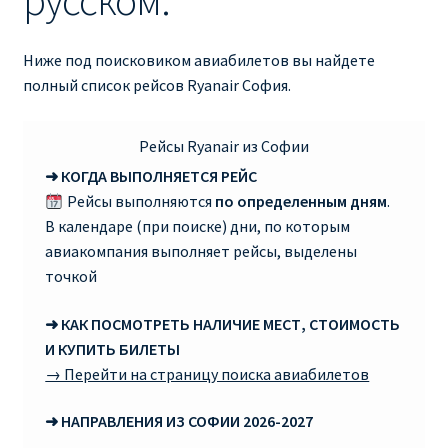
русском:
RYANAIR ПОДГОРИЦА, ЧЕРНОГОРИЯ
Ниже под поисковиком авиабилетов вы найдете
полный список рейсов Ryanair София.
Ryanair Польша
RYANAIR ПОРТУГАЛИЯ
Рейсы Ryanair из Софии
➜ КОГДА ВЫПОЛНЯЕТСЯ РЕЙС
RYANAIR ПОСАДОЧНЫЙ ТАЛОН – BOARDING PASS
Рейсы выполняются
по определенным дням
.
В календаре (при поиске) дни, по которым
Ryanair Россия
авиакомпания выполняет рейсы, выделены
точкой
RYANAIR ТЕЛЬ-АВИВ, ЭЙЛАТ, ИЗРАИЛЬ
➜ КАК ПОСМОТРЕТЬ НАЛИЧИЕ МЕСТ, СТОИМОСТЬ
И КУПИТЬ БИЛЕТЫ
RYANAIR УКРАИНА | АВИАБИЛЕТЫ ОТ €15
→ Перейти на страницу поиска авиабилетов
Ryanair Україна из Киева, Одессы, Львова, Харькова,
➜ НАПРАВЛЕНИЯ ИЗ СОФИИ 2026-2027
Херсона от € 15