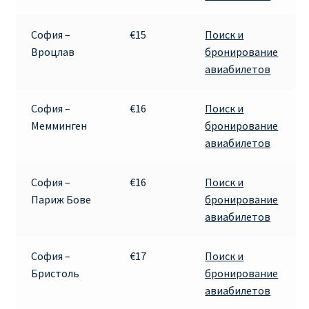
ДЕШЕВЫЕ АВИАБИЛЕТЫ В ВЕНУ
София –
€15
Поиск и
ДЕШЕВЫЕ АВИАБИЛЕТЫ В ЛОНДОН
Вроцлав
бронирование
авиабилетов
ДЕШЕВЫЕ АВИАБИЛЕТЫ В МИЛАН
София –
€16
Поиск и
ДЕШЕВЫЕ АВИАБИЛЕТЫ В ПАРИЖ
Мемминген
бронирование
авиабилетов
ДЕШЕВЫЕ АВИАБИЛЕТЫ НА КИПР
София –
€16
Поиск и
ИНФОРМАЦИЯ ДЛЯ ПАССАЖИРОВ
Париж Бове
бронирование
авиабилетов
ВЫБОР И БРОНИРОВАНИЯ МЕСТ В RYANAIR
София –
€17
Поиск и
ЗАДЕРЖКА, ОТМЕНА, ПЕРЕНОС РЕЙСОВ RYANAIR
Бристоль
бронирование
авиабилетов
ИЗМЕНЕНИЕ БРОНИРОВАНИЯ