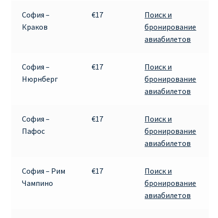
София –
€17
Поиск и
ПРАВИЛА RYANAIR В АЭРОПОРТУ И НА БОРТУ
Краков
бронирование
авиабилетов
ПРАВИЛА ПРОВОЗА БАГАЖА RYANAIR
София –
€17
Поиск и
ПУТЕШЕСТВИЕ С ДЕТЬМИ И МЛАДЕНЦАМИ
Нюрнберг
бронирование
РЕЙСАМИ RYANAIR
авиабилетов
РЕГИСТРАЦИЯ НА РЕЙС И ДОКУМЕНТЫ ДЛЯ
София –
€17
Поиск и
ПУТЕШЕСТВИЯ РЕЙСАМИ RYANAIR
Пафос
бронирование
авиабилетов
Информация по бронированию билетов Ryanair
София – Рим
€17
Поиск и
КАК НАЙТИ ДЕШЕВЫЙ БИЛЕТ
Чампино
бронирование
авиабилетов
Кипр