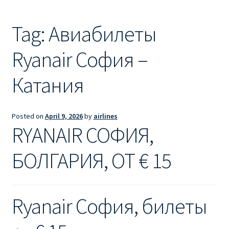
Ryanair из Лондона
Tag:
Авиабилеты
RYANAIR ИЗ РИГИ
Ryanair София –
Ryanair из Стокгольма
Катания
RYANAIR ИЗ ТАЛЛИНА
Ryanair из Тампере
Posted on
April 9, 2026
by
airlines
RYANAIR СОФИЯ,
RYANAIR ИЗ ЧЕХИИ | ПРАГА, ОСТРАВА, ПАРДУБИЦЕ,
БРНО
БОЛГАРИЯ, ОТ € 15
Ryanair изменение имени
Ryanair София, билеты
Ryanair изменения