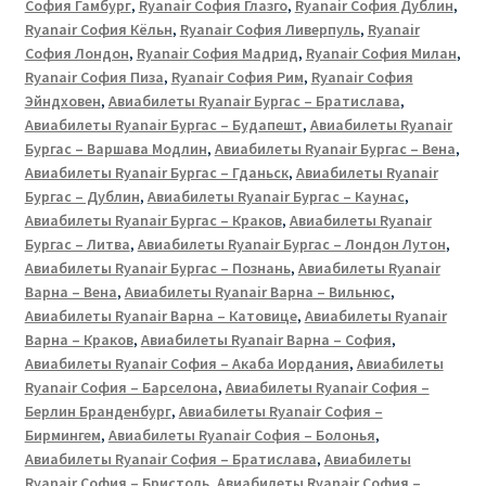
София Гамбург
,
Ryanair София Глазго
,
Ryanair София Дублин
,
Ryanair София Кёльн
,
Ryanair София Ливерпуль
,
Ryanair
София Лондон
,
Ryanair София Мадрид
,
Ryanair София Милан
,
Ryanair София Пиза
,
Ryanair София Рим
,
Ryanair София
Эйндховен
,
Авиабилеты Ryanair Бургас – Братислава
,
Авиабилеты Ryanair Бургас – Будапешт
,
Авиабилеты Ryanair
Бургас – Варшава Модлин
,
Авиабилеты Ryanair Бургас – Вена
,
Авиабилеты Ryanair Бургас – Гданьск
,
Авиабилеты Ryanair
Бургас – Дублин
,
Авиабилеты Ryanair Бургас – Каунас
,
Авиабилеты Ryanair Бургас – Краков
,
Авиабилеты Ryanair
Бургас – Литва
,
Авиабилеты Ryanair Бургас – Лондон Лутон
,
Авиабилеты Ryanair Бургас – Познань
,
Авиабилеты Ryanair
Варна – Вена
,
Авиабилеты Ryanair Варна – Вильнюс
,
Авиабилеты Ryanair Варна – Катовице
,
Авиабилеты Ryanair
Варна – Краков
,
Авиабилеты Ryanair Варна – София
,
Авиабилеты Ryanair София – Акаба Иордания
,
Авиабилеты
Ryanair София – Барселона
,
Авиабилеты Ryanair София –
Берлин Бранденбург
,
Авиабилеты Ryanair София –
Бирмингем
,
Авиабилеты Ryanair София – Болонья
,
Авиабилеты Ryanair София – Братислава
,
Авиабилеты
Ryanair София – Бристоль
,
Авиабилеты Ryanair София –