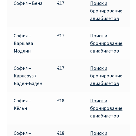
София – Вена
€17
Поиск и
КУПИТЬ АВИАБИЛЕТЫ ДЕШЕВО
бронирование
авиабилетов
Милан
София –
€17
Поиск и
Париж
Варшава
бронирование
Модлин
авиабилетов
ПРАВИЛА РЕГИСТРАЦИИ
София –
€17
Поиск и
ПРИЛОЖЕНИЕ RYANAIR НА РУССКОМ
Карлсруэ /
бронирование
Баден-Баден
авиабилетов
ПРОВОЗ БАГАЖА RYANAIR – ПРАВИЛА
София –
€18
Поиск и
РАЙАНЭЙР НА РУССКОМ | КНФТФШК
Кёльн
бронирование
авиабилетов
РЕГИСТРАЦИЯ НА РЕЙС RYANAIR
София –
€18
Поиск и
Регистрация ребенка на рейс RYANAIR