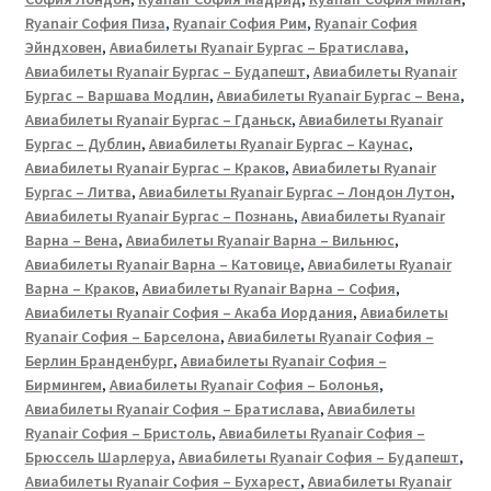
Ryanair София Пиза
,
Ryanair София Рим
,
Ryanair София
Эйндховен
,
Авиабилеты Ryanair Бургас – Братислава
,
Авиабилеты Ryanair Бургас – Будапешт
,
Авиабилеты Ryanair
Бургас – Варшава Модлин
,
Авиабилеты Ryanair Бургас – Вена
,
Авиабилеты Ryanair Бургас – Гданьск
,
Авиабилеты Ryanair
Бургас – Дублин
,
Авиабилеты Ryanair Бургас – Каунас
,
Авиабилеты Ryanair Бургас – Краков
,
Авиабилеты Ryanair
Бургас – Литва
,
Авиабилеты Ryanair Бургас – Лондон Лутон
,
Авиабилеты Ryanair Бургас – Познань
,
Авиабилеты Ryanair
Варна – Вена
,
Авиабилеты Ryanair Варна – Вильнюс
,
Авиабилеты Ryanair Варна – Катовице
,
Авиабилеты Ryanair
Варна – Краков
,
Авиабилеты Ryanair Варна – София
,
Авиабилеты Ryanair София – Акаба Иордания
,
Авиабилеты
Ryanair София – Барселона
,
Авиабилеты Ryanair София –
Берлин Бранденбург
,
Авиабилеты Ryanair София –
Бирмингем
,
Авиабилеты Ryanair София – Болонья
,
Авиабилеты Ryanair София – Братислава
,
Авиабилеты
Ryanair София – Бристоль
,
Авиабилеты Ryanair София –
Брюссель Шарлеруа
,
Авиабилеты Ryanair София – Будапешт
,
Авиабилеты Ryanair София – Бухарест
,
Авиабилеты Ryanair