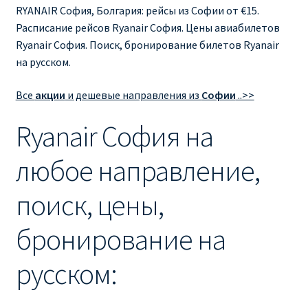
Ryanair изменить дату
RYANAIR София, Болгария: рейсы из Софии от €15.
Расписание рейсов Ryanair София. Цены авиабилетов
Ryanair изменить фамилию
Ryanair София. Поиск, бронирование билетов Ryanair
на русском.
Ryanair Испания
Все
акции
и дешевые направления из
Софии
..>>
RYANAIR ИТАЛИЯ
Ryanair София на
RYANAIR КУПИТЬ БИЛЕТЫ ENGLISH
любое направление,
Ryanair направления, акции
поиск, цены,
Ryanair онлайн регистрация
бронирование на
Ryanair ошибка в фамилии, имени
русском:
Ryanair пересадки