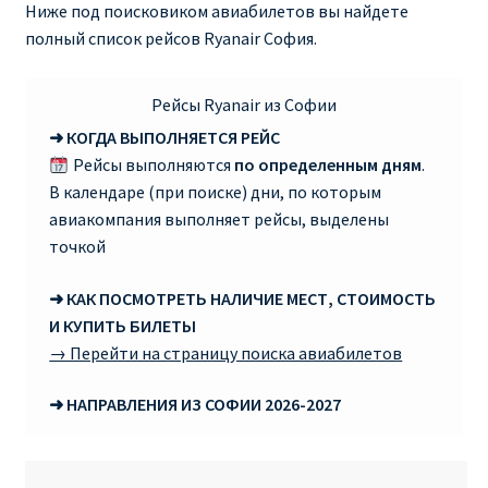
Ниже под поисковиком авиабилетов вы найдете
полный список рейсов Ryanair София.
RYANAIR ПОДГОРИЦА, ЧЕРНОГОРИЯ
Ryanair Польша
Рейсы Ryanair из Софии
➜ КОГДА ВЫПОЛНЯЕТСЯ РЕЙС
RYANAIR ПОРТУГАЛИЯ
Рейсы выполняются
по определенным дням
.
В календаре (при поиске) дни, по которым
RYANAIR ПОСАДОЧНЫЙ ТАЛОН – BOARDING PASS
авиакомпания выполняет рейсы, выделены
точкой
Ryanair Россия
➜ КАК ПОСМОТРЕТЬ НАЛИЧИЕ МЕСТ, СТОИМОСТЬ
И КУПИТЬ БИЛЕТЫ
RYANAIR ТЕЛЬ-АВИВ, ЭЙЛАТ, ИЗРАИЛЬ
→ Перейти на страницу поиска авиабилетов
RYANAIR УКРАИНА | АВИАБИЛЕТЫ ОТ €15
➜ НАПРАВЛЕНИЯ ИЗ СОФИИ 2026-2027
Ryanair Україна из Киева, Одессы, Львова, Харькова,
Херсона от € 15