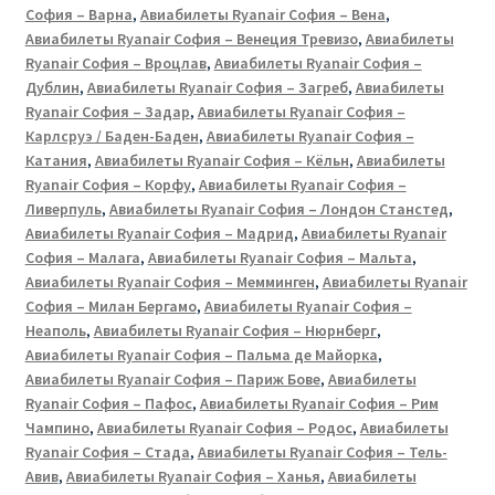
София – Варна
,
Авиабилеты Ryanair София – Вена
,
Авиабилеты Ryanair София – Венеция Тревизо
,
Авиабилеты
Ryanair София – Вроцлав
,
Авиабилеты Ryanair София –
Дублин
,
Авиабилеты Ryanair София – Загреб
,
Авиабилеты
Ryanair София – Задар
,
Авиабилеты Ryanair София –
Карлсруэ / Баден-Баден
,
Авиабилеты Ryanair София –
Катания
,
Авиабилеты Ryanair София – Кёльн
,
Авиабилеты
Ryanair София – Корфу
,
Авиабилеты Ryanair София –
Ливерпуль
,
Авиабилеты Ryanair София – Лондон Станстед
,
Авиабилеты Ryanair София – Мадрид
,
Авиабилеты Ryanair
София – Малага
,
Авиабилеты Ryanair София – Мальта
,
Авиабилеты Ryanair София – Мемминген
,
Авиабилеты Ryanair
София – Милан Бергамо
,
Авиабилеты Ryanair София –
Неаполь
,
Авиабилеты Ryanair София – Нюрнберг
,
Авиабилеты Ryanair София – Пальма де Майорка
,
Авиабилеты Ryanair София – Париж Бове
,
Авиабилеты
Ryanair София – Пафос
,
Авиабилеты Ryanair София – Рим
Чампино
,
Авиабилеты Ryanair София – Родос
,
Авиабилеты
Ryanair София – Стада
,
Авиабилеты Ryanair София – Тель-
Авив
,
Авиабилеты Ryanair София – Ханья
,
Авиабилеты