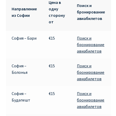
Цена в
Поиск и
Направление
одну
RYANAIR.COM НА РУССКОМ – кнфтфшкюсщь
бронирование
из Софии
сторону
авиабилетов
от
Авиабилеты Ryanair на Тенерифе от €15
АВИАБИЛЕТЫ RYANAIR ОТ € 12
София – Бари
€15
Поиск и
бронирование
авиабилетов
АВИАБИЛЕТЫ ВИЛЬНЮС БАРСЕЛОНА
АВИАБИЛЕТЫ ХЕЛЬСИНКИ МИЛАН
София –
€15
Поиск и
Болонья
бронирование
Акции RYANAIR из Варшавы
авиабилетов
Акции RYANAIR из Вильнюса
София –
€15
Поиск и
Будапешт
бронирование
Акции RYANAIR из Каунаса
авиабилетов