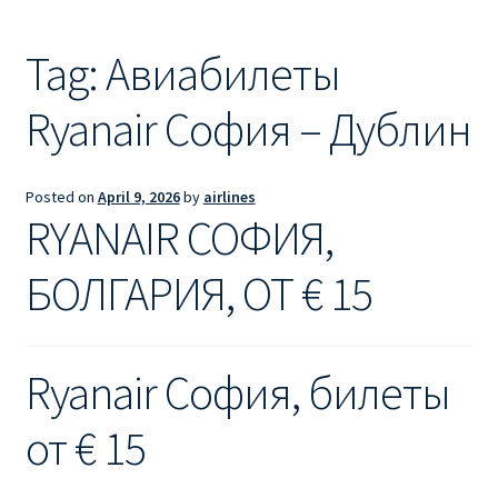
Ryanair из Лондона
Tag:
Авиабилеты
RYANAIR ИЗ РИГИ
Ryanair София – Дублин
Ryanair из Стокгольма
RYANAIR ИЗ ТАЛЛИНА
Posted on
April 9, 2026
by
airlines
RYANAIR СОФИЯ,
Ryanair из Тампере
БОЛГАРИЯ, ОТ € 15
RYANAIR ИЗ ЧЕХИИ | ПРАГА, ОСТРАВА, ПАРДУБИЦЕ,
БРНО
Ryanair София, билеты
Ryanair изменение имени
от € 15
Ryanair изменения