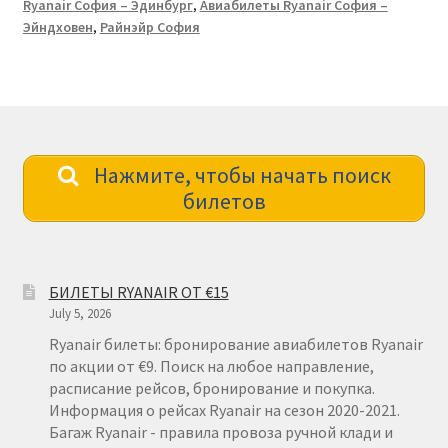
Ryanair София – Эдинбург
,
Авиабилеты Ryanair София –
Эйндховен
,
Райнэйр София
Нажмите, чтобы начать поиск
билетов
БИЛЕТЫ RYANAIR ОТ €15
July 5, 2026
Ryanair билеты: бронирование авиабилетов Ryanair
по акции от €9. Поиск на любое направление,
расписание рейсов, бронирование и покупка.
Информация о рейсах Ryanair на сезон 2020-2021.
Багаж Ryanair - правила провоза ручной клади и