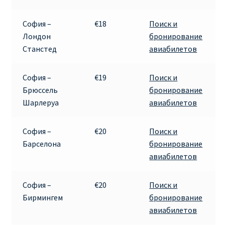
Рим
София –
€18
Поиск и
Лондон
бронирование
Станстед
авиабилетов
Рождественские направления от € 9
Райнэйр на русском
София –
€19
Поиск и
Брюссель
бронирование
Шарлеруа
авиабилетов
О сайте
София –
€20
Поиск и
Барселона
бронирование
авиабилетов
София –
€20
Поиск и
Бирмингем
бронирование
авиабилетов