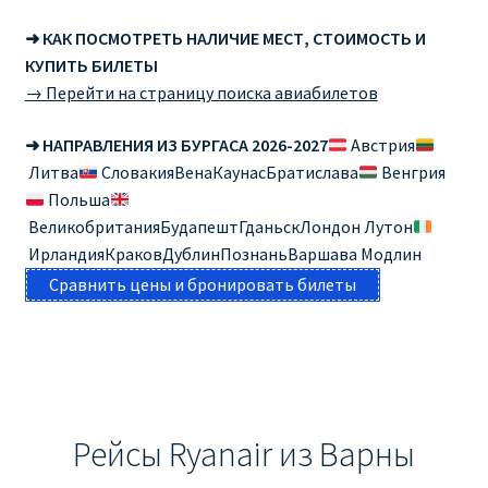
➜ КАК ПОСМОТРЕТЬ НАЛИЧИЕ МЕСТ, СТОИМОСТЬ И
КУПИТЬ БИЛЕТЫ
→ Перейти на страницу поиска авиабилетов
➜ НАПРАВЛЕНИЯ ИЗ БУРГАСА 2026-2027
Австрия
Литва
СловакияВенаКаунасБратислава
Венгрия
Польша
ВеликобританияБудапештГданьскЛондон Лутон
ИрландияКраковДублинПознаньВаршава Модлин
Сравнить цены и бронировать билеты
Рейсы Ryanair из Варны