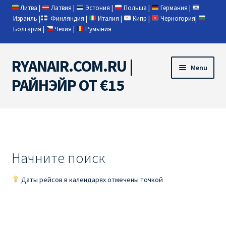
Литва
|
Латвия
|
Эстония
|
Польша
|
Германия
|
Израиль
|
Финляндия
|
Италия
|
Кипр
|
Черногория
|
Болгария
|
Чехия
|
Румыния
RYANAIR.COM.RU |
Skip
Skip
Menu
to
to
РАЙНЭЙР ОТ €15
navigation
content
Home
RYANAIR | ПОИСК АВИАБИЛЕТОВ
Начните поиск
RYANAIR PL ОТ € 9
Даты рейсов в календарях отмечены точкой
Ryanair Беларусь
Ryanair Германия