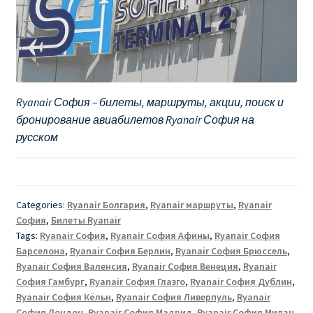
Ryanair София – билеты, маршруты, акции, поиск и
бронирование авиабилетов Ryanair София на
русском
Categories:
Ryanair Болгария
,
Ryanair маршруты
,
Ryanair
София
,
Билеты Ryanair
Tags:
Ryanair София
,
Ryanair София Афины
,
Ryanair София
Барселона
,
Ryanair София Берлин
,
Ryanair София Брюссель
,
Ryanair София Валенсия
,
Ryanair София Венеция
,
Ryanair
София Гамбург
,
Ryanair София Глазго
,
Ryanair София Дублин
,
Ryanair София Кёльн
,
Ryanair София Ливерпуль
,
Ryanair
София Лондон
,
Ryanair София Мадрид
,
Ryanair София Милан
,