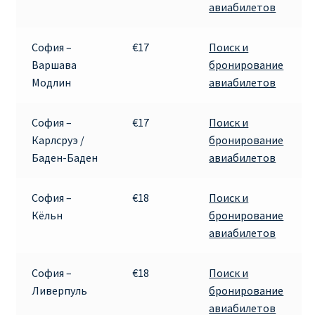
авиабилетов
КУПИТЬ АВИАБИЛЕТЫ ДЕШЕВО
София –
€17
Поиск и
Милан
Варшава
бронирование
Модлин
авиабилетов
Париж
София –
€17
Поиск и
ПРАВИЛА РЕГИСТРАЦИИ
Карлсруэ /
бронирование
Баден-Баден
авиабилетов
ПРИЛОЖЕНИЕ RYANAIR НА РУССКОМ
София –
€18
Поиск и
ПРОВОЗ БАГАЖА RYANAIR – ПРАВИЛА
Кёльн
бронирование
авиабилетов
РАЙАНЭЙР НА РУССКОМ | КНФТФШК
София –
€18
Поиск и
РЕГИСТРАЦИЯ НА РЕЙС RYANAIR
Ливерпуль
бронирование
авиабилетов
Регистрация ребенка на рейс RYANAIR