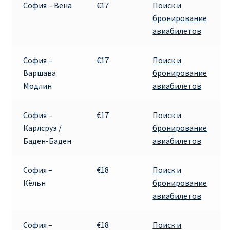
София – Вена
€17
Поиск и
КУПИТЬ АВИАБИЛЕТЫ ДЕШЕВО
бронирование
авиабилетов
Милан
София –
€17
Поиск и
Париж
Варшава
бронирование
Модлин
авиабилетов
ПРАВИЛА РЕГИСТРАЦИИ
София –
€17
Поиск и
ПРИЛОЖЕНИЕ RYANAIR НА РУССКОМ
Карлсруэ /
бронирование
Баден-Баден
авиабилетов
ПРОВОЗ БАГАЖА RYANAIR – ПРАВИЛА
София –
€18
Поиск и
РАЙАНЭЙР НА РУССКОМ | КНФТФШК
Кёльн
бронирование
авиабилетов
РЕГИСТРАЦИЯ НА РЕЙС RYANAIR
София –
€18
Поиск и
Регистрация ребенка на рейс RYANAIR