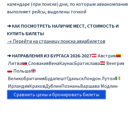
календаре (при поиске) дни, по которым авиакомпания
выполняет рейсы, выделены точкой
➜ КАК ПОСМОТРЕТЬ НАЛИЧИЕ МЕСТ, СТОИМОСТЬ И
КУПИТЬ БИЛЕТЫ
→ Перейти на страницу поиска авиабилетов
➜ НАПРАВЛЕНИЯ ИЗ БУРГАСА 2026-2027
Австрия
Литва
СловакияВенаКаунасБратислава
Венгрия
Польша
ВеликобританияБудапештГданьскЛондон Лутон
ИрландияКраковДублинПознаньВаршава Модлин
Сравнить цены и бронировать билеты