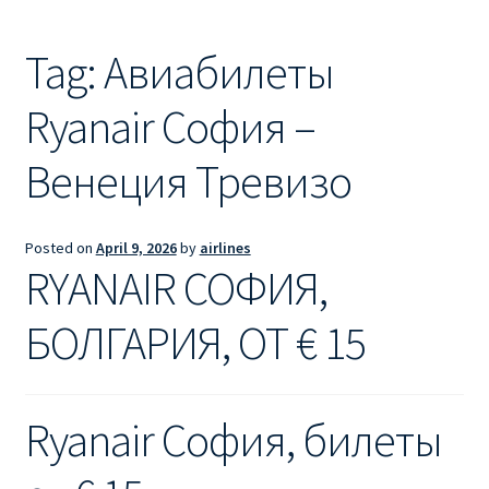
Ryanair из Лондона
Tag:
Авиабилеты
RYANAIR ИЗ РИГИ
Ryanair София –
Ryanair из Стокгольма
Венеция Тревизо
RYANAIR ИЗ ТАЛЛИНА
Ryanair из Тампере
Posted on
April 9, 2026
by
airlines
RYANAIR СОФИЯ,
RYANAIR ИЗ ЧЕХИИ | ПРАГА, ОСТРАВА, ПАРДУБИЦЕ,
БРНО
БОЛГАРИЯ, ОТ € 15
Ryanair изменение имени
Ryanair София, билеты
Ryanair изменения