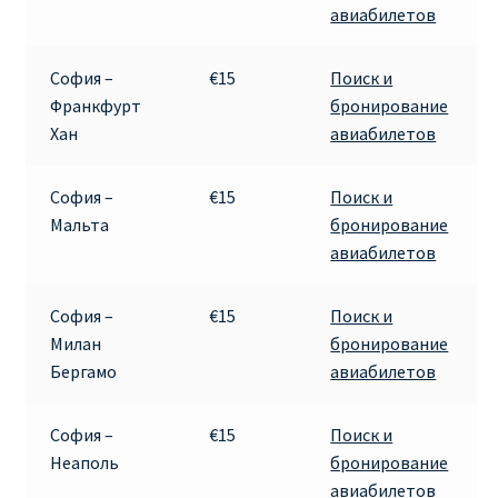
авиабилетов
Аликанте
Барселона
София –
€15
Поиск и
Франкфурт
бронирование
Хан
авиабилетов
БИЛЕТЫ RYANAIR | ПОИСК ЛУЧШЕЙ ЦЕНЫ |
БРОНИРОВАНИЕ
София –
€15
Поиск и
БИЛЕТЫ RYANAIR НА ЗАВТРА КУПИТЬ ОНЛАЙН
Мальта
бронирование
авиабилетов
ДЕШЕВЫЕ АВИАБИЛЕТЫ В БАРСЕЛОНУ
София –
€15
Поиск и
ДЕШЕВЫЕ АВИАБИЛЕТЫ В БЕРЛИН
Милан
бронирование
Бергамо
авиабилетов
ДЕШЕВЫЕ АВИАБИЛЕТЫ В БУХАРЕСТ
София –
€15
Поиск и
ДЕШЕВЫЕ АВИАБИЛЕТЫ В ВАРШАВУ
Неаполь
бронирование
авиабилетов