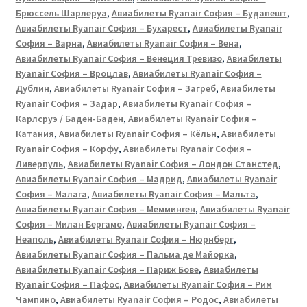
Брюссель Шарлеруа
,
Авиабилеты Ryanair София – Будапешт
,
Авиабилеты Ryanair София – Бухарест
,
Авиабилеты Ryanair
София – Варна
,
Авиабилеты Ryanair София – Вена
,
Авиабилеты Ryanair София – Венеция Тревизо
,
Авиабилеты
Ryanair София – Вроцлав
,
Авиабилеты Ryanair София –
Дублин
,
Авиабилеты Ryanair София – Загреб
,
Авиабилеты
Ryanair София – Задар
,
Авиабилеты Ryanair София –
Карлсруэ / Баден-Баден
,
Авиабилеты Ryanair София –
Катания
,
Авиабилеты Ryanair София – Кёльн
,
Авиабилеты
Ryanair София – Корфу
,
Авиабилеты Ryanair София –
Ливерпуль
,
Авиабилеты Ryanair София – Лондон Станстед
,
Авиабилеты Ryanair София – Мадрид
,
Авиабилеты Ryanair
София – Малага
,
Авиабилеты Ryanair София – Мальта
,
Авиабилеты Ryanair София – Мемминген
,
Авиабилеты Ryanair
София – Милан Бергамо
,
Авиабилеты Ryanair София –
Неаполь
,
Авиабилеты Ryanair София – Нюрнберг
,
Авиабилеты Ryanair София – Пальма де Майорка
,
Авиабилеты Ryanair София – Париж Бове
,
Авиабилеты
Ryanair София – Пафос
,
Авиабилеты Ryanair София – Рим
Чампино
,
Авиабилеты Ryanair София – Родос
,
Авиабилеты