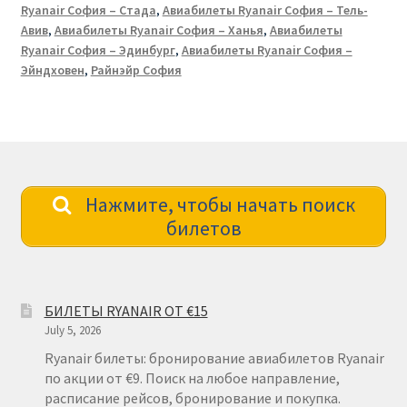
Ryanair София – Стада
,
Авиабилеты Ryanair София – Тель-
Авив
,
Авиабилеты Ryanair София – Ханья
,
Авиабилеты
Ryanair София – Эдинбург
,
Авиабилеты Ryanair София –
Эйндховен
,
Райнэйр София
Нажмите, чтобы начать поиск
билетов
БИЛЕТЫ RYANAIR ОТ €15
July 5, 2026
Ryanair билеты: бронирование авиабилетов Ryanair
по акции от €9. Поиск на любое направление,
расписание рейсов, бронирование и покупка.