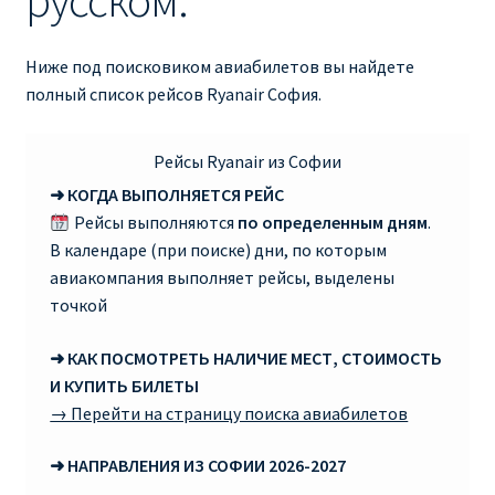
русском:
RYANAIR ПОДГОРИЦА, ЧЕРНОГОРИЯ
Ниже под поисковиком авиабилетов вы найдете
полный список рейсов Ryanair София.
Ryanair Польша
RYANAIR ПОРТУГАЛИЯ
Рейсы Ryanair из Софии
➜ КОГДА ВЫПОЛНЯЕТСЯ РЕЙС
RYANAIR ПОСАДОЧНЫЙ ТАЛОН – BOARDING PASS
Рейсы выполняются
по определенным дням
.
В календаре (при поиске) дни, по которым
Ryanair Россия
авиакомпания выполняет рейсы, выделены
точкой
RYANAIR ТЕЛЬ-АВИВ, ЭЙЛАТ, ИЗРАИЛЬ
➜ КАК ПОСМОТРЕТЬ НАЛИЧИЕ МЕСТ, СТОИМОСТЬ
И КУПИТЬ БИЛЕТЫ
RYANAIR УКРАИНА | АВИАБИЛЕТЫ ОТ €15
→ Перейти на страницу поиска авиабилетов
Ryanair Україна из Киева, Одессы, Львова, Харькова,
➜ НАПРАВЛЕНИЯ ИЗ СОФИИ 2026-2027
Херсона от € 15