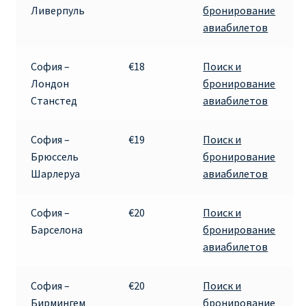
Ливерпуль
бронирование
авиабилетов
Рим
София –
€18
Поиск и
Рождественские направления от € 9
Лондон
бронирование
Станстед
авиабилетов
Райнэйр на русском
София –
€19
Поиск и
О сайте
Брюссель
бронирование
Шарлеруа
авиабилетов
София –
€20
Поиск и
Барселона
бронирование
авиабилетов
София –
€20
Поиск и
Бирмингем
бронирование