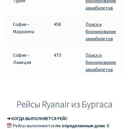
Турин
бронирование
авиабилетов
София –
€58
Поиск и
Марракеш
бронирование
авиабилетов
София –
€73
Поиск и
Ламеция
бронирование
авиабилетов
Рейсы Ryanair из Бургаса
➜ КОГДА ВЫПОЛНЯЕТСЯ РЕЙС
Рейсы выполняются
по определенным дням
. В