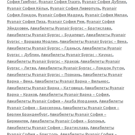
София Гамбург
,
Ryanair София Глазго
,
Ryanair София Дублин
,
Ryanair София Кёльн
,
Ryanair София Ливерпуль
,
Ryanair
София Лондон
,
Ryanair София Мадрид
,
Ryanair София Милан
,
Ryanair София Пиза
,
Ryanair София Рим
,
Ryanair София
Эйндховен
,
Авиабилеты Ryanair Бургас – Братислава
,
Авиабилеты Ryanair Бургас – Будапешт
,
Авиабилеты Ryanair
Бургас – Варшава Модлин
,
Авиабилеты Ryanair Бургас – Вена
,
Авиабилеты Ryanair Бургас – Гданьск
,
Авиабилеты Ryanair
Бургас – Дублин
,
Авиабилеты Ryanair Бургас – Каунас
,
Авиабилеты Ryanair Бургас – Краков
,
Авиабилеты Ryanair
Бургас – Литва
,
Авиабилеты Ryanair Бургас – Лондон Лутон
,
Авиабилеты Ryanair Бургас – Познань
,
Авиабилеты Ryanair
Варна – Вена
,
Авиабилеты Ryanair Варна – Вильнюс
,
Авиабилеты Ryanair Варна – Катовице
,
Авиабилеты Ryanair
Варна – Краков
,
Авиабилеты Ryanair Варна – София
,
Авиабилеты Ryanair София – Акаба Иордания
,
Авиабилеты
Ryanair София – Барселона
,
Авиабилеты Ryanair София –
Берлин Бранденбург
,
Авиабилеты Ryanair София –
Бирмингем
,
Авиабилеты Ryanair София – Болонья
,
Авиабилеты Ryanair София – Братислава
,
Авиабилеты
Ryanair София – Бристоль
,
Авиабилеты Ryanair София –