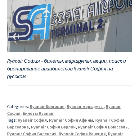
Ryanair София – билеты, маршруты, акции, поиск и
бронирование авиабилетов Ryanair София на
русском
Categories:
Ryanair Болгария
,
Ryanair маршруты
,
Ryanair
София
,
Билеты Ryanair
Tags:
Ryanair София
,
Ryanair София Афины
,
Ryanair София
Барселона
,
Ryanair София Берлин
,
Ryanair София Брюссель
,
Ryanair София Валенсия
,
Ryanair София Венеция
,
Ryanair