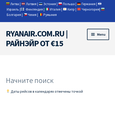
Литва
|
Латвия
|
Эстония
|
Польша
|
Германия
|
Израиль
|
Финляндия
|
Италия
|
Кипр
|
Черногория
|
Болгария
|
Чехия
|
Румыния
RYANAIR.COM.RU |
Skip
Skip
Menu
to
to
РАЙНЭЙР ОТ €15
navigation
content
Home
RYANAIR | ПОИСК АВИАБИЛЕТОВ
Начните поиск
RYANAIR PL ОТ € 9
Даты рейсов в календарях отмечены точкой
Ryanair Беларусь
Ryanair Германия