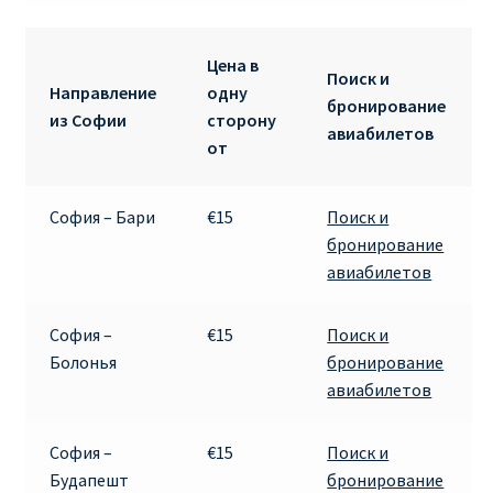
RYANAIR.COM НА РУССКОМ – кнфтфшкюсщь
Цена в
Поиск и
Направление
одну
Авиабилеты Ryanair на Тенерифе от €15
бронирование
из Софии
сторону
авиабилетов
от
АВИАБИЛЕТЫ RYANAIR ОТ € 12
София – Бари
€15
Поиск и
АВИАБИЛЕТЫ ВИЛЬНЮС БАРСЕЛОНА
бронирование
авиабилетов
АВИАБИЛЕТЫ ХЕЛЬСИНКИ МИЛАН
Акции RYANAIR из Варшавы
София –
€15
Поиск и
Болонья
бронирование
авиабилетов
Акции RYANAIR из Вильнюса
Акции RYANAIR из Каунаса
София –
€15
Поиск и
Будапешт
бронирование