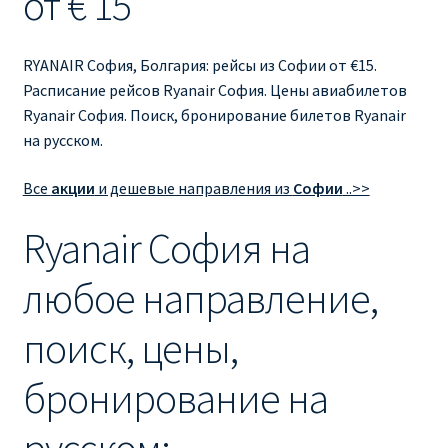
от € 15
Ryanair изменить дату
Ryanair изменить фамилию
RYANAIR София, Болгария: рейсы из Софии от €15.
Расписание рейсов Ryanair София. Цены авиабилетов
Ryanair Испания
Ryanair София. Поиск, бронирование билетов Ryanair
на русском.
RYANAIR ИТАЛИЯ
Все
акции
и дешевые направления из
Софии
..>>
RYANAIR КУПИТЬ БИЛЕТЫ ENGLISH
Ryanair София на
Ryanair направления, акции
любое направление,
Ryanair онлайн регистрация
поиск, цены,
Ryanair ошибка в фамилии, имени
бронирование на
Ryanair пересадки