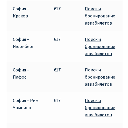
София –
€17
Поиск и
ПРАВИЛА RYANAIR В АЭРОПОРТУ И НА БОРТУ
Краков
бронирование
авиабилетов
ПРАВИЛА ПРОВОЗА БАГАЖА RYANAIR
София –
€17
Поиск и
ПУТЕШЕСТВИЕ С ДЕТЬМИ И МЛАДЕНЦАМИ
Нюрнберг
бронирование
РЕЙСАМИ RYANAIR
авиабилетов
РЕГИСТРАЦИЯ НА РЕЙС И ДОКУМЕНТЫ ДЛЯ
София –
€17
Поиск и
ПУТЕШЕСТВИЯ РЕЙСАМИ RYANAIR
Пафос
бронирование
авиабилетов
Информация по бронированию билетов Ryanair
София – Рим
€17
Поиск и
КАК НАЙТИ ДЕШЕВЫЙ БИЛЕТ
Чампино
бронирование
авиабилетов
Кипр