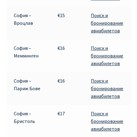
ДЕШЕВЫЕ АВИАБИЛЕТЫ В ВЕНУ
София –
€15
Поиск и
ДЕШЕВЫЕ АВИАБИЛЕТЫ В ЛОНДОН
Вроцлав
бронирование
авиабилетов
ДЕШЕВЫЕ АВИАБИЛЕТЫ В МИЛАН
София –
€16
Поиск и
ДЕШЕВЫЕ АВИАБИЛЕТЫ В ПАРИЖ
Мемминген
бронирование
авиабилетов
ДЕШЕВЫЕ АВИАБИЛЕТЫ НА КИПР
София –
€16
Поиск и
ИНФОРМАЦИЯ ДЛЯ ПАССАЖИРОВ
Париж Бове
бронирование
авиабилетов
ВЫБОР И БРОНИРОВАНИЯ МЕСТ В RYANAIR
София –
€17
Поиск и
ЗАДЕРЖКА, ОТМЕНА, ПЕРЕНОС РЕЙСОВ RYANAIR
Бристоль
бронирование
авиабилетов
ИЗМЕНЕНИЕ БРОНИРОВАНИЯ