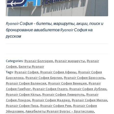
Ryanair София – билеты, маршруты, акции, поиск и
бронирование авиабилетов Ryanair София на
русском
Categories:
Ryanair Болгария
,
Ryanair маршруты
,
Ryanair
София
,
Билеты Ryanair
Tags:
Ryanair София
,
Ryanair София Афины
,
Ryanair София
Барселона
,
Ryanair София Берлин
,
Ryanair София Брюссель
,
Ryanair София Валенсия
,
Ryanair София Венеция
,
Ryanair
София Гамбург
,
Ryanair София Глазго
,
Ryanair София Дублин
,
Ryanair София Кёльн
,
Ryanair София Ливерпуль
,
Ryanair
София Лондон
,
Ryanair София Мадрид
,
Ryanair София Милан
,
Ryanair София Пиза
,
Ryanair София Рим
,
Ryanair София
Эйндховен
,
Авиабилеты Ryanair Бургас – Братислава
,