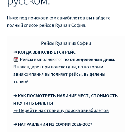
русском:
RYANAIR ПОДГОРИЦА, ЧЕРНОГОРИЯ
Ниже под поисковиком авиабилетов вы найдете
полный список рейсов Ryanair София.
Ryanair Польша
RYANAIR ПОРТУГАЛИЯ
Рейсы Ryanair из Софии
➜ КОГДА ВЫПОЛНЯЕТСЯ РЕЙС
RYANAIR ПОСАДОЧНЫЙ ТАЛОН – BOARDING PASS
Рейсы выполняются
по определенным дням
.
В календаре (при поиске) дни, по которым
Ryanair Россия
авиакомпания выполняет рейсы, выделены
точкой
RYANAIR ТЕЛЬ-АВИВ, ЭЙЛАТ, ИЗРАИЛЬ
➜ КАК ПОСМОТРЕТЬ НАЛИЧИЕ МЕСТ, СТОИМОСТЬ
И КУПИТЬ БИЛЕТЫ
RYANAIR УКРАИНА | АВИАБИЛЕТЫ ОТ €15
→ Перейти на страницу поиска авиабилетов
Ryanair Україна из Киева, Одессы, Львова, Харькова,
➜ НАПРАВЛЕНИЯ ИЗ СОФИИ 2026-2027
Херсона от € 15