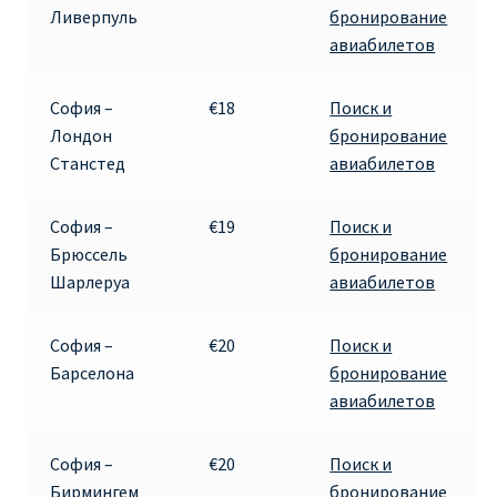
Ливерпуль
бронирование
авиабилетов
Рим
София –
€18
Поиск и
Рождественские направления от € 9
Лондон
бронирование
Станстед
авиабилетов
Райнэйр на русском
София –
€19
Поиск и
О сайте
Брюссель
бронирование
Шарлеруа
авиабилетов
София –
€20
Поиск и
Барселона
бронирование
авиабилетов
София –
€20
Поиск и
Бирмингем
бронирование