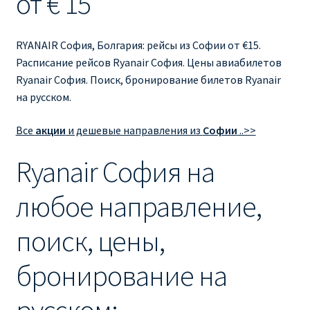
от € 15
Ryanair изменить дату
Ryanair изменить фамилию
RYANAIR София, Болгария: рейсы из Софии от €15.
Расписание рейсов Ryanair София. Цены авиабилетов
Ryanair Испания
Ryanair София. Поиск, бронирование билетов Ryanair
на русском.
RYANAIR ИТАЛИЯ
Все
акции
и дешевые направления из
Софии
..>>
RYANAIR КУПИТЬ БИЛЕТЫ ENGLISH
Ryanair София на
Ryanair направления, акции
любое направление,
Ryanair онлайн регистрация
поиск, цены,
Ryanair ошибка в фамилии, имени
бронирование на
Ryanair пересадки