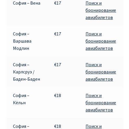
София – Вена
€17
Поиск и
КУПИТЬ АВИАБИЛЕТЫ ДЕШЕВО
бронирование
авиабилетов
Милан
София –
€17
Поиск и
Париж
Варшава
бронирование
Модлин
авиабилетов
ПРАВИЛА РЕГИСТРАЦИИ
София –
€17
Поиск и
ПРИЛОЖЕНИЕ RYANAIR НА РУССКОМ
Карлсруэ /
бронирование
Баден-Баден
авиабилетов
ПРОВОЗ БАГАЖА RYANAIR – ПРАВИЛА
София –
€18
Поиск и
РАЙАНЭЙР НА РУССКОМ | КНФТФШК
Кёльн
бронирование
авиабилетов
РЕГИСТРАЦИЯ НА РЕЙС RYANAIR
София –
€18
Поиск и
Регистрация ребенка на рейс RYANAIR