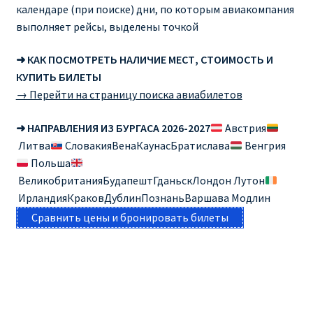
календаре (при поиске) дни, по которым авиакомпания
выполняет рейсы, выделены точкой
➜ КАК ПОСМОТРЕТЬ НАЛИЧИЕ МЕСТ, СТОИМОСТЬ И
КУПИТЬ БИЛЕТЫ
→ Перейти на страницу поиска авиабилетов
➜ НАПРАВЛЕНИЯ ИЗ БУРГАСА 2026-2027
Австрия
Литва
СловакияВенаКаунасБратислава
Венгрия
Польша
ВеликобританияБудапештГданьскЛондон Лутон
ИрландияКраковДублинПознаньВаршава Модлин
Сравнить цены и бронировать билеты