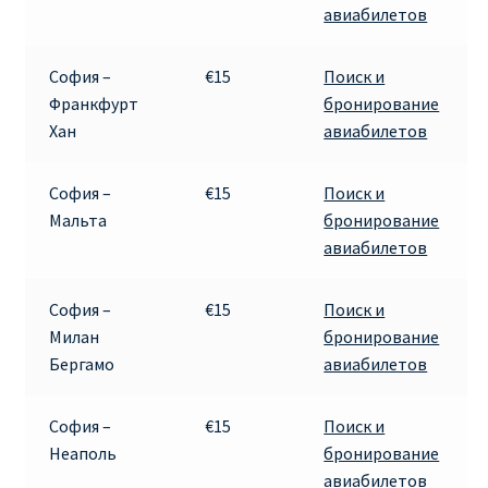
авиабилетов
Аликанте
Барселона
София –
€15
Поиск и
Франкфурт
бронирование
Хан
авиабилетов
БИЛЕТЫ RYANAIR | ПОИСК ЛУЧШЕЙ ЦЕНЫ |
БРОНИРОВАНИЕ
София –
€15
Поиск и
БИЛЕТЫ RYANAIR НА ЗАВТРА КУПИТЬ ОНЛАЙН
Мальта
бронирование
авиабилетов
ДЕШЕВЫЕ АВИАБИЛЕТЫ В БАРСЕЛОНУ
София –
€15
Поиск и
ДЕШЕВЫЕ АВИАБИЛЕТЫ В БЕРЛИН
Милан
бронирование
Бергамо
авиабилетов
ДЕШЕВЫЕ АВИАБИЛЕТЫ В БУХАРЕСТ
София –
€15
Поиск и
ДЕШЕВЫЕ АВИАБИЛЕТЫ В ВАРШАВУ
Неаполь
бронирование
авиабилетов