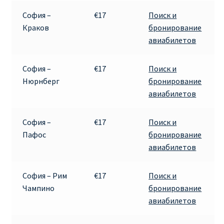
София –
€17
Поиск и
ПРАВИЛА RYANAIR В АЭРОПОРТУ И НА БОРТУ
Краков
бронирование
авиабилетов
ПРАВИЛА ПРОВОЗА БАГАЖА RYANAIR
София –
€17
Поиск и
ПУТЕШЕСТВИЕ С ДЕТЬМИ И МЛАДЕНЦАМИ
Нюрнберг
бронирование
РЕЙСАМИ RYANAIR
авиабилетов
РЕГИСТРАЦИЯ НА РЕЙС И ДОКУМЕНТЫ ДЛЯ
София –
€17
Поиск и
ПУТЕШЕСТВИЯ РЕЙСАМИ RYANAIR
Пафос
бронирование
авиабилетов
Информация по бронированию билетов Ryanair
София – Рим
€17
Поиск и
КАК НАЙТИ ДЕШЕВЫЙ БИЛЕТ
Чампино
бронирование
авиабилетов
Кипр