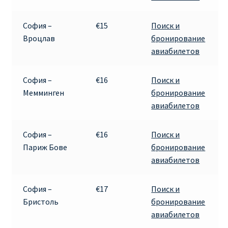
ДЕШЕВЫЕ АВИАБИЛЕТЫ В ВЕНУ
София –
€15
Поиск и
ДЕШЕВЫЕ АВИАБИЛЕТЫ В ЛОНДОН
Вроцлав
бронирование
авиабилетов
ДЕШЕВЫЕ АВИАБИЛЕТЫ В МИЛАН
София –
€16
Поиск и
ДЕШЕВЫЕ АВИАБИЛЕТЫ В ПАРИЖ
Мемминген
бронирование
авиабилетов
ДЕШЕВЫЕ АВИАБИЛЕТЫ НА КИПР
София –
€16
Поиск и
ИНФОРМАЦИЯ ДЛЯ ПАССАЖИРОВ
Париж Бове
бронирование
авиабилетов
ВЫБОР И БРОНИРОВАНИЯ МЕСТ В RYANAIR
София –
€17
Поиск и
ЗАДЕРЖКА, ОТМЕНА, ПЕРЕНОС РЕЙСОВ RYANAIR
Бристоль
бронирование
авиабилетов
ИЗМЕНЕНИЕ БРОНИРОВАНИЯ