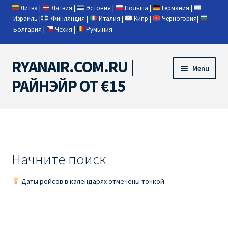
Литва
|
Латвия
|
Эстония
|
Польша
|
Германия
|
Израиль
|
Финляндия
|
Италия
|
Кипр
|
Черногория
|
Болгария
|
Чехия
|
Румыния
RYANAIR.COM.RU |
Skip
Skip
Menu
to
to
РАЙНЭЙР ОТ €15
navigation
content
Home
RYANAIR | ПОИСК АВИАБИЛЕТОВ
Начните поиск
RYANAIR PL ОТ € 9
Даты рейсов в календарях отмечены точкой
Ryanair Беларусь
Ryanair Германия