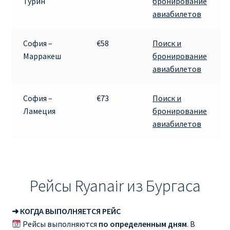
Турин
бронирование
авиабилетов
София –
€58
Поиск и
Марракеш
бронирование
авиабилетов
София –
€73
Поиск и
Ламеция
бронирование
авиабилетов
Рейсы Ryanair из Бургаса
➜ КОГДА ВЫПОЛНЯЕТСЯ РЕЙС
Рейсы выполняются
по определенным дням
. В