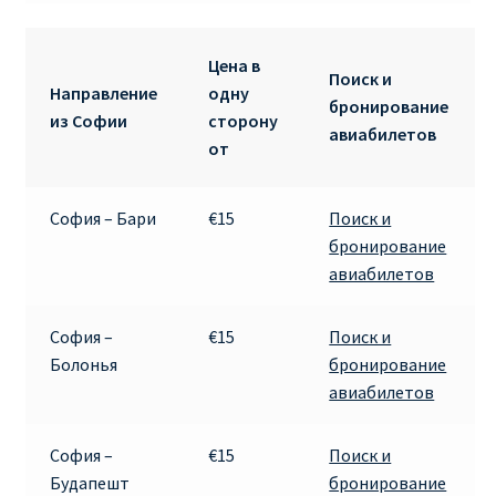
RYANAIR.COM НА РУССКОМ – кнфтфшкюсщь
Цена в
Поиск и
Направление
одну
Авиабилеты Ryanair на Тенерифе от €15
бронирование
из Софии
сторону
авиабилетов
от
АВИАБИЛЕТЫ RYANAIR ОТ € 12
София – Бари
€15
Поиск и
АВИАБИЛЕТЫ ВИЛЬНЮС БАРСЕЛОНА
бронирование
авиабилетов
АВИАБИЛЕТЫ ХЕЛЬСИНКИ МИЛАН
Акции RYANAIR из Варшавы
София –
€15
Поиск и
Болонья
бронирование
авиабилетов
Акции RYANAIR из Вильнюса
Акции RYANAIR из Каунаса
София –
€15
Поиск и
Будапешт
бронирование