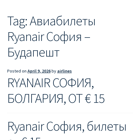
Ryanair из Лондона
Tag:
Авиабилеты
RYANAIR ИЗ РИГИ
Ryanair София –
Ryanair из Стокгольма
Будапешт
RYANAIR ИЗ ТАЛЛИНА
Ryanair из Тампере
Posted on
April 9, 2026
by
airlines
RYANAIR СОФИЯ,
RYANAIR ИЗ ЧЕХИИ | ПРАГА, ОСТРАВА, ПАРДУБИЦЕ,
БРНО
БОЛГАРИЯ, ОТ € 15
Ryanair изменение имени
Ryanair София, билеты
Ryanair изменения