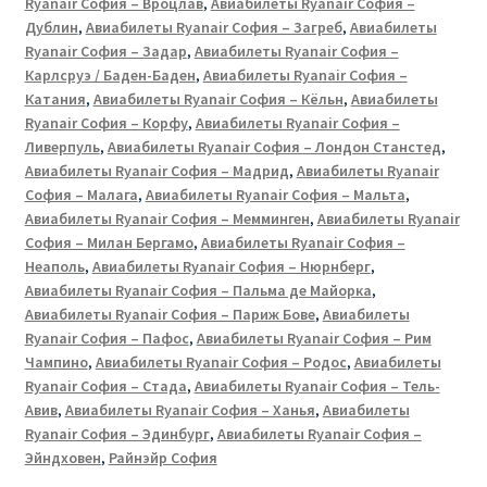
Ryanair София – Вроцлав
,
Авиабилеты Ryanair София –
Дублин
,
Авиабилеты Ryanair София – Загреб
,
Авиабилеты
Ryanair София – Задар
,
Авиабилеты Ryanair София –
Карлсруэ / Баден-Баден
,
Авиабилеты Ryanair София –
Катания
,
Авиабилеты Ryanair София – Кёльн
,
Авиабилеты
Ryanair София – Корфу
,
Авиабилеты Ryanair София –
Ливерпуль
,
Авиабилеты Ryanair София – Лондон Станстед
,
Авиабилеты Ryanair София – Мадрид
,
Авиабилеты Ryanair
София – Малага
,
Авиабилеты Ryanair София – Мальта
,
Авиабилеты Ryanair София – Мемминген
,
Авиабилеты Ryanair
София – Милан Бергамо
,
Авиабилеты Ryanair София –
Неаполь
,
Авиабилеты Ryanair София – Нюрнберг
,
Авиабилеты Ryanair София – Пальма де Майорка
,
Авиабилеты Ryanair София – Париж Бове
,
Авиабилеты
Ryanair София – Пафос
,
Авиабилеты Ryanair София – Рим
Чампино
,
Авиабилеты Ryanair София – Родос
,
Авиабилеты
Ryanair София – Стада
,
Авиабилеты Ryanair София – Тель-
Авив
,
Авиабилеты Ryanair София – Ханья
,
Авиабилеты
Ryanair София – Эдинбург
,
Авиабилеты Ryanair София –
Эйндховен
,
Райнэйр София