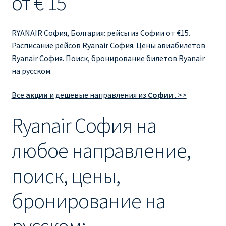
от € 15
Ryanair изменить дату
Ryanair изменить фамилию
RYANAIR София, Болгария: рейсы из Софии от €15.
Расписание рейсов Ryanair София. Цены авиабилетов
Ryanair Испания
Ryanair София. Поиск, бронирование билетов Ryanair
на русском.
RYANAIR ИТАЛИЯ
Все
акции
и дешевые направления из
Софии
..>>
RYANAIR КУПИТЬ БИЛЕТЫ ENGLISH
Ryanair София на
Ryanair направления, акции
любое направление,
Ryanair онлайн регистрация
поиск, цены,
Ryanair ошибка в фамилии, имени
бронирование на
Ryanair пересадки