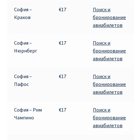
София –
€17
Поиск и
ПРАВИЛА RYANAIR В АЭРОПОРТУ И НА БОРТУ
Краков
бронирование
авиабилетов
ПРАВИЛА ПРОВОЗА БАГАЖА RYANAIR
София –
€17
Поиск и
ПУТЕШЕСТВИЕ С ДЕТЬМИ И МЛАДЕНЦАМИ
Нюрнберг
бронирование
РЕЙСАМИ RYANAIR
авиабилетов
РЕГИСТРАЦИЯ НА РЕЙС И ДОКУМЕНТЫ ДЛЯ
София –
€17
Поиск и
ПУТЕШЕСТВИЯ РЕЙСАМИ RYANAIR
Пафос
бронирование
авиабилетов
Информация по бронированию билетов Ryanair
София – Рим
€17
Поиск и
КАК НАЙТИ ДЕШЕВЫЙ БИЛЕТ
Чампино
бронирование
авиабилетов
Кипр