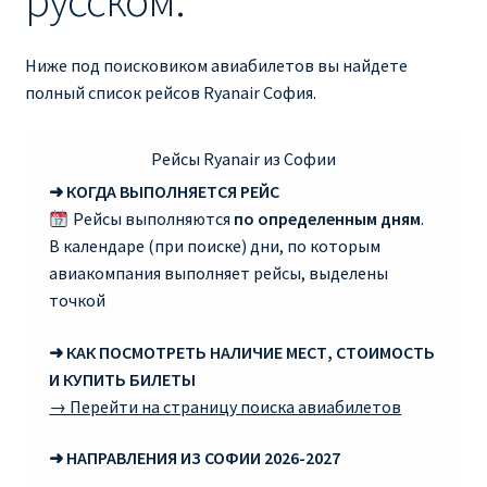
русском:
RYANAIR ПОДГОРИЦА, ЧЕРНОГОРИЯ
Ниже под поисковиком авиабилетов вы найдете
полный список рейсов Ryanair София.
Ryanair Польша
RYANAIR ПОРТУГАЛИЯ
Рейсы Ryanair из Софии
➜ КОГДА ВЫПОЛНЯЕТСЯ РЕЙС
RYANAIR ПОСАДОЧНЫЙ ТАЛОН – BOARDING PASS
Рейсы выполняются
по определенным дням
.
В календаре (при поиске) дни, по которым
Ryanair Россия
авиакомпания выполняет рейсы, выделены
точкой
RYANAIR ТЕЛЬ-АВИВ, ЭЙЛАТ, ИЗРАИЛЬ
➜ КАК ПОСМОТРЕТЬ НАЛИЧИЕ МЕСТ, СТОИМОСТЬ
И КУПИТЬ БИЛЕТЫ
RYANAIR УКРАИНА | АВИАБИЛЕТЫ ОТ €15
→ Перейти на страницу поиска авиабилетов
Ryanair Україна из Киева, Одессы, Львова, Харькова,
➜ НАПРАВЛЕНИЯ ИЗ СОФИИ 2026-2027
Херсона от € 15