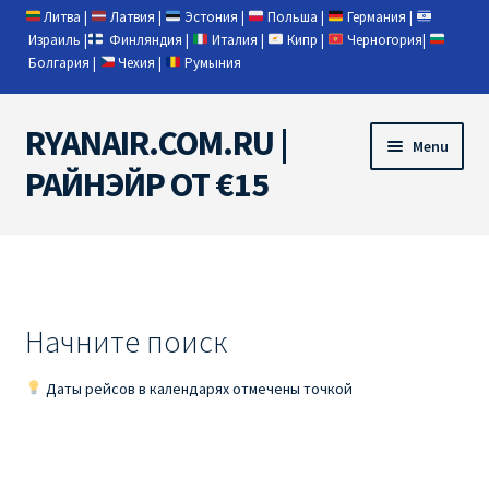
Литва
|
Латвия
|
Эстония
|
Польша
|
Германия
|
Израиль
|
Финляндия
|
Италия
|
Кипр
|
Черногория
|
Болгария
|
Чехия
|
Румыния
RYANAIR.COM.RU |
Skip
Skip
Menu
to
to
РАЙНЭЙР ОТ €15
navigation
content
Home
RYANAIR | ПОИСК АВИАБИЛЕТОВ
Начните поиск
RYANAIR PL ОТ € 9
Даты рейсов в календарях отмечены точкой
Ryanair Беларусь
Ryanair Германия