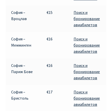
ДЕШЕВЫЕ АВИАБИЛЕТЫ В ВЕНУ
София –
€15
Поиск и
ДЕШЕВЫЕ АВИАБИЛЕТЫ В ЛОНДОН
Вроцлав
бронирование
авиабилетов
ДЕШЕВЫЕ АВИАБИЛЕТЫ В МИЛАН
София –
€16
Поиск и
ДЕШЕВЫЕ АВИАБИЛЕТЫ В ПАРИЖ
Мемминген
бронирование
авиабилетов
ДЕШЕВЫЕ АВИАБИЛЕТЫ НА КИПР
София –
€16
Поиск и
ИНФОРМАЦИЯ ДЛЯ ПАССАЖИРОВ
Париж Бове
бронирование
авиабилетов
ВЫБОР И БРОНИРОВАНИЯ МЕСТ В RYANAIR
София –
€17
Поиск и
ЗАДЕРЖКА, ОТМЕНА, ПЕРЕНОС РЕЙСОВ RYANAIR
Бристоль
бронирование
авиабилетов
ИЗМЕНЕНИЕ БРОНИРОВАНИЯ