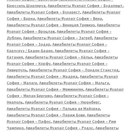
Брюссель Шарлеруа
,
Авиабилеты Ryanair София – Будапешт
,
Авиабилеты Ryanair София – Бухарест
,
Авиабилеты Ryanair
София – Варна
,
Авиабилеты Ryanair София – Вена
,
Авиабилеты Ryanair София – Венеция Тревизо
,
Авиабилеты
Ryanair София – Вроцлав
,
Авиабилеты Ryanair София –
Дублин
,
Авиабилеты Ryanair София – Загреб
,
Авиабилеты
Ryanair София – Задар
,
Авиабилеты Ryanair София –
Карлсруэ / Баден-Баден
,
Авиабилеты Ryanair София –
Катания
,
Авиабилеты Ryanair София – Кёльн
,
Авиабилеты
Ryanair София – Корфу
,
Авиабилеты Ryanair София –
Ливерпуль
,
Авиабилеты Ryanair София – Лондон Станстед
,
Авиабилеты Ryanair София – Мадрид
,
Авиабилеты Ryanair
София – Малага
,
Авиабилеты Ryanair София – Мальта
,
Авиабилеты Ryanair София – Мемминген
,
Авиабилеты Ryanair
София – Милан Бергамо
,
Авиабилеты Ryanair София –
Неаполь
,
Авиабилеты Ryanair София – Нюрнберг
,
Авиабилеты Ryanair София – Пальма де Майорка
,
Авиабилеты Ryanair София – Париж Бове
,
Авиабилеты
Ryanair София – Пафос
,
Авиабилеты Ryanair София – Рим
Чампино
,
Авиабилеты Ryanair София – Родос
,
Авиабилеты