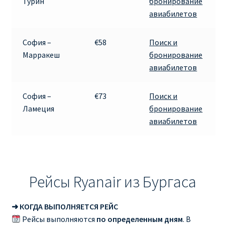
Турин
бронирование
авиабилетов
София –
€58
Поиск и
Марракеш
бронирование
авиабилетов
София –
€73
Поиск и
Ламеция
бронирование
авиабилетов
Рейсы Ryanair из Бургаса
➜ КОГДА ВЫПОЛНЯЕТСЯ РЕЙС
Рейсы выполняются
по определенным дням
. В