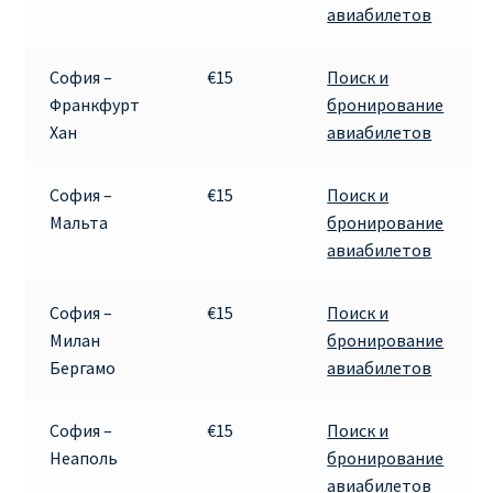
авиабилетов
Аликанте
Барселона
София –
€15
Поиск и
Франкфурт
бронирование
Хан
авиабилетов
БИЛЕТЫ RYANAIR | ПОИСК ЛУЧШЕЙ ЦЕНЫ |
БРОНИРОВАНИЕ
София –
€15
Поиск и
БИЛЕТЫ RYANAIR НА ЗАВТРА КУПИТЬ ОНЛАЙН
Мальта
бронирование
авиабилетов
ДЕШЕВЫЕ АВИАБИЛЕТЫ В БАРСЕЛОНУ
София –
€15
Поиск и
ДЕШЕВЫЕ АВИАБИЛЕТЫ В БЕРЛИН
Милан
бронирование
Бергамо
авиабилетов
ДЕШЕВЫЕ АВИАБИЛЕТЫ В БУХАРЕСТ
София –
€15
Поиск и
ДЕШЕВЫЕ АВИАБИЛЕТЫ В ВАРШАВУ
Неаполь
бронирование
авиабилетов