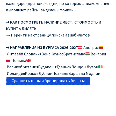
календаре (при поиске) дни, по которым авиакомпания
выполняет рейсы, выделены точкой
➜ КАК ПОСМОТРЕТЬ НАЛИЧИЕ МЕСТ, СТОИМОСТЬ И
КУПИТЬ БИЛЕТЫ
→ Перейти на страницу поиска авиабилетов
➜ НАПРАВЛЕНИЯ ИЗ БУРГАСА 2026-2027
Австрия
Литва
СловакияВенаКаунасБратислава
Венгрия
Польша
ВеликобританияБудапештГданьскЛондон Лутон
ИрландияКраковДублинПознаньВаршава Модлин
Сравнить цены и бронировать билеты