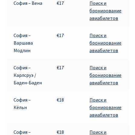
София – Вена
€17
Поиск и
КУПИТЬ АВИАБИЛЕТЫ ДЕШЕВО
бронирование
авиабилетов
Милан
София –
€17
Поиск и
Париж
Варшава
бронирование
Модлин
авиабилетов
ПРАВИЛА РЕГИСТРАЦИИ
София –
€17
Поиск и
ПРИЛОЖЕНИЕ RYANAIR НА РУССКОМ
Карлсруэ /
бронирование
Баден-Баден
авиабилетов
ПРОВОЗ БАГАЖА RYANAIR – ПРАВИЛА
София –
€18
Поиск и
РАЙАНЭЙР НА РУССКОМ | КНФТФШК
Кёльн
бронирование
авиабилетов
РЕГИСТРАЦИЯ НА РЕЙС RYANAIR
София –
€18
Поиск и
Регистрация ребенка на рейс RYANAIR