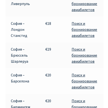
Ливерпуль
бронирование
авиабилетов
Рим
София –
€18
Поиск и
Рождественские направления от € 9
Лондон
бронирование
Станстед
авиабилетов
Райнэйр на русском
София –
€19
Поиск и
О сайте
Брюссель
бронирование
Шарлеруа
авиабилетов
София –
€20
Поиск и
Барселона
бронирование
авиабилетов
София –
€20
Поиск и
Бирмингем
бронирование