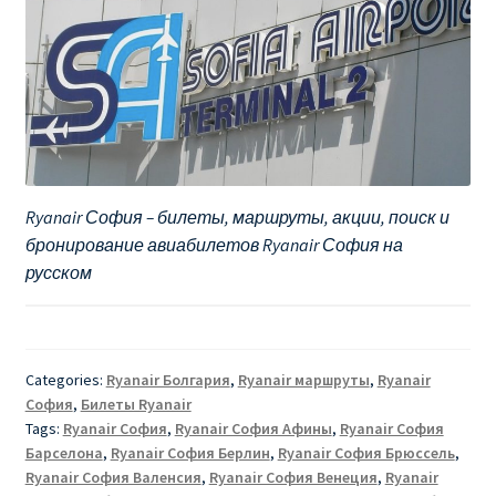
Ryanair София – билеты, маршруты, акции, поиск и
бронирование авиабилетов Ryanair София на
русском
Categories:
Ryanair Болгария
,
Ryanair маршруты
,
Ryanair
София
,
Билеты Ryanair
Tags:
Ryanair София
,
Ryanair София Афины
,
Ryanair София
Барселона
,
Ryanair София Берлин
,
Ryanair София Брюссель
,
Ryanair София Валенсия
,
Ryanair София Венеция
,
Ryanair