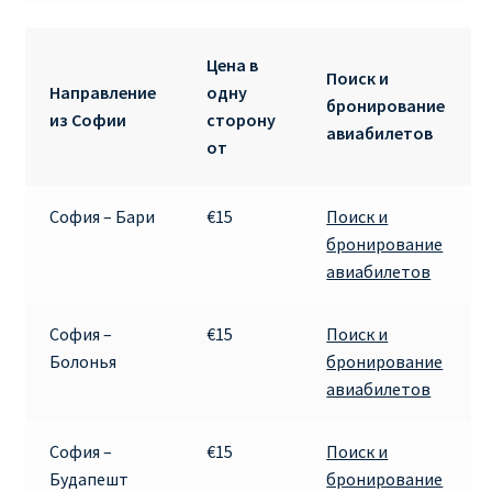
RYANAIR.COM НА РУССКОМ – кнфтфшкюсщь
Цена в
Поиск и
Направление
одну
Авиабилеты Ryanair на Тенерифе от €15
бронирование
из Софии
сторону
авиабилетов
от
АВИАБИЛЕТЫ RYANAIR ОТ € 12
София – Бари
€15
Поиск и
АВИАБИЛЕТЫ ВИЛЬНЮС БАРСЕЛОНА
бронирование
авиабилетов
АВИАБИЛЕТЫ ХЕЛЬСИНКИ МИЛАН
Акции RYANAIR из Варшавы
София –
€15
Поиск и
Болонья
бронирование
авиабилетов
Акции RYANAIR из Вильнюса
Акции RYANAIR из Каунаса
София –
€15
Поиск и
Будапешт
бронирование