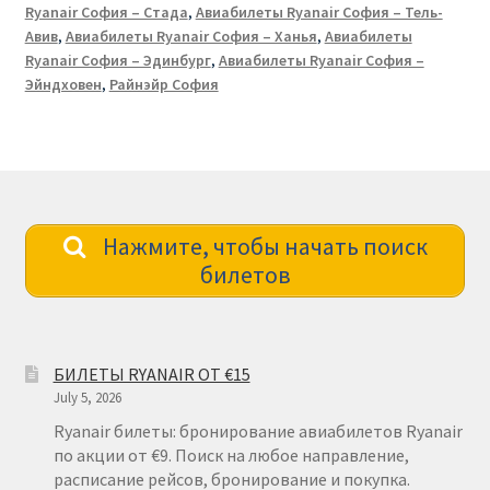
Ryanair София – Стада
,
Авиабилеты Ryanair София – Тель-
Авив
,
Авиабилеты Ryanair София – Ханья
,
Авиабилеты
Ryanair София – Эдинбург
,
Авиабилеты Ryanair София –
Эйндховен
,
Райнэйр София
Нажмите, чтобы начать поиск
билетов
БИЛЕТЫ RYANAIR ОТ €15
July 5, 2026
Ryanair билеты: бронирование авиабилетов Ryanair
по акции от €9. Поиск на любое направление,
расписание рейсов, бронирование и покупка.