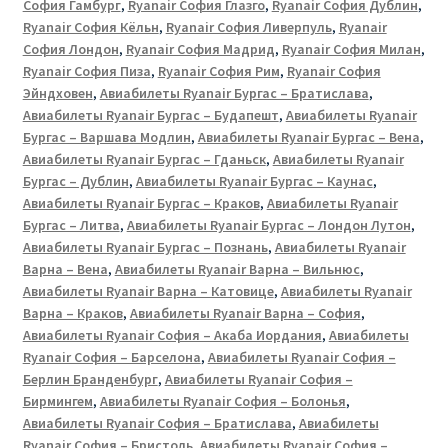
София Гамбург
,
Ryanair София Глазго
,
Ryanair София Дублин
,
Ryanair София Кёльн
,
Ryanair София Ливерпуль
,
Ryanair
София Лондон
,
Ryanair София Мадрид
,
Ryanair София Милан
,
Ryanair София Пиза
,
Ryanair София Рим
,
Ryanair София
Эйндховен
,
Авиабилеты Ryanair Бургас – Братислава
,
Авиабилеты Ryanair Бургас – Будапешт
,
Авиабилеты Ryanair
Бургас – Варшава Модлин
,
Авиабилеты Ryanair Бургас – Вена
,
Авиабилеты Ryanair Бургас – Гданьск
,
Авиабилеты Ryanair
Бургас – Дублин
,
Авиабилеты Ryanair Бургас – Каунас
,
Авиабилеты Ryanair Бургас – Краков
,
Авиабилеты Ryanair
Бургас – Литва
,
Авиабилеты Ryanair Бургас – Лондон Лутон
,
Авиабилеты Ryanair Бургас – Познань
,
Авиабилеты Ryanair
Варна – Вена
,
Авиабилеты Ryanair Варна – Вильнюс
,
Авиабилеты Ryanair Варна – Катовице
,
Авиабилеты Ryanair
Варна – Краков
,
Авиабилеты Ryanair Варна – София
,
Авиабилеты Ryanair София – Акаба Иордания
,
Авиабилеты
Ryanair София – Барселона
,
Авиабилеты Ryanair София –
Берлин Бранденбург
,
Авиабилеты Ryanair София –
Бирмингем
,
Авиабилеты Ryanair София – Болонья
,
Авиабилеты Ryanair София – Братислава
,
Авиабилеты
Ryanair София – Бристоль
,
Авиабилеты Ryanair София –