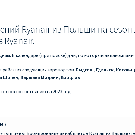
ний Ryanair из Польши на сезон 
Ryanair.
дням
. В календаре (при поиске) дни, по которым авиакомпан
т рейсы из следующих аэропортов:
Быдгощ, Гданьск, Катовиц
а Шопен, Варшава Модлин, Вроцлав
портов по состоянию на 2023 год
MI)
уты и цены. Бронирование авиабилетов Ryanair из Варшавы н