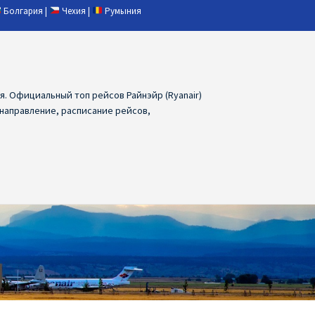
Болгария
|
Чехия
|
Румыния
ия. Официальный топ рейсов Райнэйр (Ryanair)
 направление, расписание рейсов,
ия
Ryanair дешевые авиабилеты
air из Лаппеенранты
Ryanair из Лондона
ПРАГА, ОСТРАВА, ПАРДУБИЦЕ, БРНО