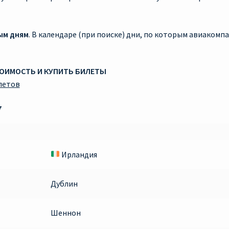
ым дням
. В календаре (при поиске) дни, по которым авиаком
ТОИМОСТЬ И КУПИТЬ БИЛЕТЫ
летов
7
Ирландия
Дублин
Шеннон