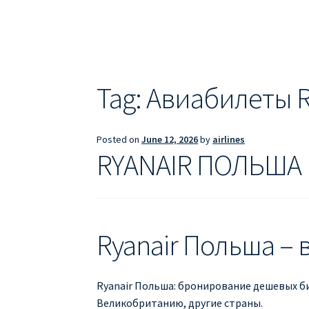
ДЕШЕВЫЕ АВИАБИЛЕТЫ В БАРСЕЛОНУ
Д
ДЕШЕВЫЕ АВИАБИЛЕТЫ В ВАРШАВУ
ДЕШ
ДЕШЕВЫЕ АВИАБИЛЕТЫ В ПАРИЖ
ДЕШЕВ
Tag:
Авиабилеты R
Информация по бронированию билетов Ry
Posted on
June 12, 2026
by
airlines
ПРАВИЛА РЕГИСТРАЦИИ
ПРИЛОЖЕНИЕ RY
RYANAIR ПОЛЬША
РЕГИСТРАЦИЯ НА РЕЙС RYANAIR
Регистра
Ryanair Польша –
Ryanair Польша: бронирование дешевых б
Великобританию, другие страны.