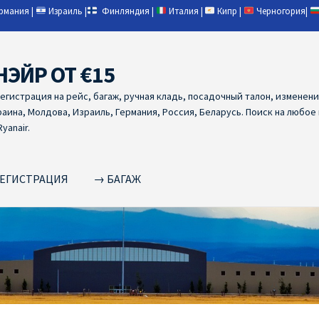
ермания
|
Израиль
|
Финляндия
|
Италия
|
Кипр
|
Черногория
|
НЭЙР ОТ €15
регистрация на рейс, багаж, ручная кладь, посадочный талон, изменен
раина, Молдова, Израиль, Германия, Россия, Беларусь. Поиск на любое
yanair.
ЕГИСТРАЦИЯ
→ БАГАЖ
NAIR PL ОТ € 9
Ryanair Беларусь
Ryanair Германия
Ryanair Грец
yanair из Варшавы
Ryanair из Вильнюса
Ryanair из Каунаса
Ryan
YANAIR ИЗ ТАЛЛИНА
Ryanair из Тампере
RYANAIR ИЗ ЧЕХИИ | 