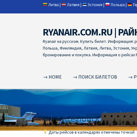
Литва
|
Латвия
|
Эстония
|
Польша
|
Г
RYANAIR.COM.RU | РАЙ
Skip
Skip
to
to
Ryanair на русском. Купить билет. Информация: 
navigation
content
Польша, Финляндия, Латвия, Литва, Эстония, Ук
бронирование и покупка. Информация о рейсах R
→ HOME
→ ПОИСК БИЛЕТОВ
→ Р
Home
RYANAIR | ПОИСК АВИАБИЛЕТОВ
RYA
RYANAIR ДОБАВИТЬ БАГАЖ
Ryanair зміни
R
Начните поиск
RYANAIR ИЗ РИГИ
Ryanair из Стокгольма
R
Даты рейсов в календарях отмечены точкой