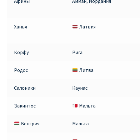
Афины
Амман, Иордания
ПРАВИЛА RYANAIR В АЭРОПОРТУ И НА БОРТУ
Ханья
Латвия
ПРАВИЛА ПРОВОЗА БАГАЖА RYANAIR
ПУТЕШЕСТВИЕ С ДЕТЬМИ И МЛАДЕНЦАМИ
Корфу
Рига
РЕЙСАМИ RYANAIR
Родос
Литва
РЕГИСТРАЦИЯ НА РЕЙС И ДОКУМЕНТЫ ДЛЯ
ПУТЕШЕСТВИЯ РЕЙСАМИ RYANAIR
Салоники
Каунас
Информация по бронированию билетов Ryanair
Закинтос
Мальта
КАК НАЙТИ ДЕШЕВЫЙ БИЛЕТ
Венгрия
Мальта
Кипр