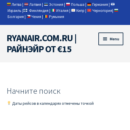
Литва
|
Латвия
|
Эстония
|
Польша
|
Германия
|
Израиль
|
Финляндия
|
Италия
|
Кипр
|
Черногория
|
Болгария
|
Чехия
|
Румыния
RYANAIR.COM.RU |
Skip
Skip
Menu
to
to
РАЙНЭЙР ОТ €15
navigation
content
Home
RYANAIR | ПОИСК АВИАБИЛЕТОВ
Начните поиск
RYANAIR PL ОТ € 9
Даты рейсов в календарях отмечены точкой
Ryanair Беларусь
Ryanair Германия