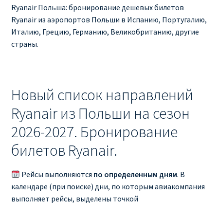
Ryanair изменить дату
Ryanair Польша: бронирование дешевых билетов
Ryanair из аэропортов Польши в Испанию, Португалию,
Ryanair изменить фамилию
Италию, Грецию, Германию, Великобританию, другие
страны.
Ryanair Испания
RYANAIR ИТАЛИЯ
Новый список направлений
RYANAIR КУПИТЬ БИЛЕТЫ ENGLISH
Ryanair из Польши на сезон
2026-2027. Бронирование
Ryanair направления, акции
билетов Ryanair.
Ryanair онлайн регистрация
Рейсы выполняются
по определенным дням
. В
Ryanair ошибка в фамилии, имени
календаре (при поиске) дни, по которым авиакомпания
выполняет рейсы, выделены точкой
Ryanair пересадки