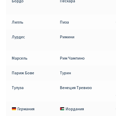
Бордо
Пескара
Лилль
Пиза
Лурдес
Римини
Марсель
Рим Чампино
Париж Бове
Турин
Тулуза
Венеция Тревизо
Германия
Иордания