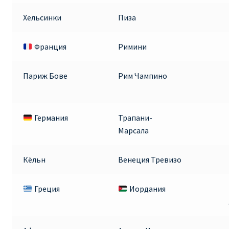
ДЕШЕВЫЕ АВИАБИЛЕТЫ В ВЕНУ
Хельсинки
Пиза
ДЕШЕВЫЕ АВИАБИЛЕТЫ В ЛОНДОН
Франция
Римини
ДЕШЕВЫЕ АВИАБИЛЕТЫ В МИЛАН
Париж Бове
Рим Чампино
ДЕШЕВЫЕ АВИАБИЛЕТЫ В ПАРИЖ
ДЕШЕВЫЕ АВИАБИЛЕТЫ НА КИПР
Германия
Трапани-
Марсала
ИНФОРМАЦИЯ ДЛЯ ПАССАЖИРОВ
Кёльн
Венеция Тревизо
ВЫБОР И БРОНИРОВАНИЯ МЕСТ В RYANAIR
Греция
Иордания
ЗАДЕРЖКА, ОТМЕНА, ПЕРЕНОС РЕЙСОВ RYANAIR
ИЗМЕНЕНИЕ БРОНИРОВАНИЯ