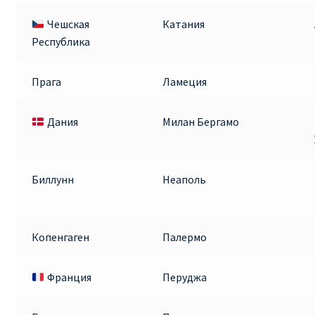
Чешская
Катания
Республика
Прага
Ламеция
Дания
Милан Бергамо
Биллунн
Неаполь
Копенгаген
Палермо
Франция
Перуджа