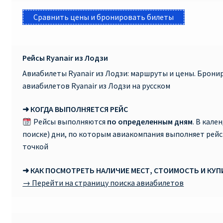
Сравнить цены и бронировать билеты
Рейсы Ryanair из Лодзи
Авиабилеты Ryanair из Лодзи: маршруты и цены. Брон
авиабилетов Ryanair из Лодзи на русском
➜ КОГДА ВЫПОЛНЯЕТСЯ РЕЙС
Рейсы выполняются
по определенным дням
. В кале
поиске) дни, по которым авиакомпания выполняет рей
точкой
➜ КАК ПОСМОТРЕТЬ НАЛИЧИЕ МЕСТ, СТОИМОСТЬ И КУ
→ Перейти на страницу поиска авиабилетов