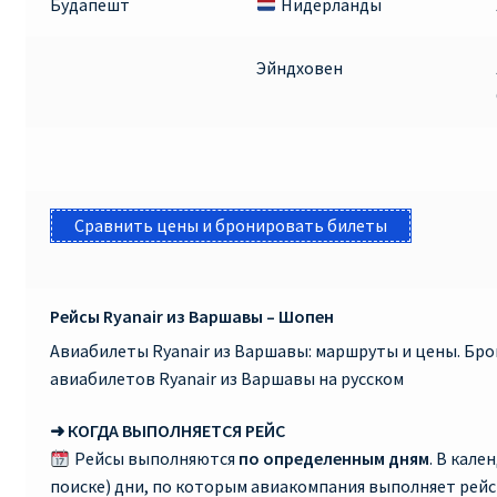
Будапешт
Нидерланды
КУПИТЬ АВИАБИЛЕТЫ ДЕШЕВО
Эйндховен
Милан
Париж
ПРАВИЛА РЕГИСТРАЦИИ
Сравнить цены и бронировать билеты
ПРИЛОЖЕНИЕ RYANAIR НА РУССКОМ
ПРОВОЗ БАГАЖА RYANAIR – ПРАВИЛА
Рейсы Ryanair из Варшавы – Шопен
Авиабилеты Ryanair из Варшавы: маршруты и цены. Бр
РАЙАНЭЙР НА РУССКОМ | КНФТФШК
авиабилетов Ryanair из Варшавы на русском
РЕГИСТРАЦИЯ НА РЕЙС RYANAIR
➜ КОГДА ВЫПОЛНЯЕТСЯ РЕЙС
Рейсы выполняются
по определенным дням
. В кале
поиске) дни, по которым авиакомпания выполняет рей
Регистрация ребенка на рейс RYANAIR