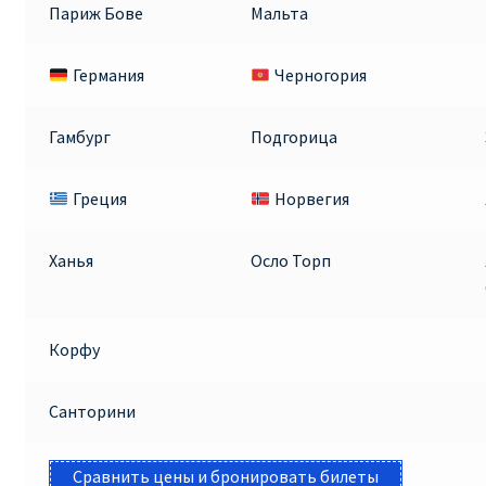
Париж Бове
Мальта
Германия
Черногория
Гамбург
Подгорица
Греция
Норвегия
Ханья
Осло Торп
Корфу
Санторини
Сравнить цены и бронировать билеты