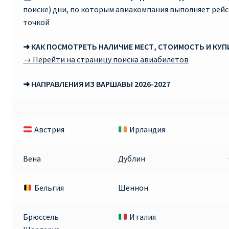
поиске) дни, по которым авиакомпания выполняет рей
RYANAIR.COM НА РУССКОМ – кнфтфшкюсщь
точкой
➜ КАК ПОСМОТРЕТЬ НАЛИЧИЕ МЕСТ, СТОИМОСТЬ И КУ
Авиабилеты Ryanair на Тенерифе от €15
→ Перейти на страницу поиска авиабилетов
АВИАБИЛЕТЫ RYANAIR ОТ € 12
➜ НАПРАВЛЕНИЯ ИЗ ВАРШАВЫ 2026-2027
АВИАБИЛЕТЫ ВИЛЬНЮС БАРСЕЛОНА
АВИАБИЛЕТЫ ХЕЛЬСИНКИ МИЛАН
Австрия
Ирландия
Акции RYANAIR из Варшавы
Вена
Дублин
Акции RYANAIR из Вильнюса
Бельгия
Шеннон
Акции RYANAIR из Каунаса
Брюссель
Италия