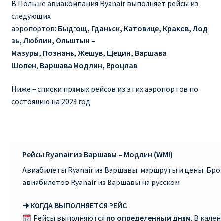
В Польше авиакомпания Ryanair выполняет рейсы из
следующих
RYANAIR ПОДГОРИЦА, ЧЕРНОГОРИЯ
аэропортов:
Быдгощ, Гданьск, Катовице, Краков, Лод
зь, Люблин, Ольштын –
Ryanair Польша
Мазуры, Познань, Жешув, Щецин, Варшава
Шопен, Варшава Модлин, Вроцлав
RYANAIR ПОРТУГАЛИЯ
Ниже – списки прямых рейсов из этих аэропортов по
RYANAIR ПОСАДОЧНЫЙ ТАЛОН – BOARDING PASS
состоянию на 2023 год
Ryanair Россия
RYANAIR ТЕЛЬ-АВИВ, ЭЙЛАТ, ИЗРАИЛЬ
Рейсы Ryanair из Варшавы – Модлин (WMI)
Авиабилеты Ryanair из Варшавы: маршруты и цены. Бр
RYANAIR УКРАИНА | АВИАБИЛЕТЫ ОТ €15
авиабилетов Ryanair из Варшавы на русском
Ryanair Україна из Киева, Одессы, Львова, Харькова,
➜ КОГДА ВЫПОЛНЯЕТСЯ РЕЙС
Херсона от € 15
Рейсы выполняются
по определенным дням
. В кале