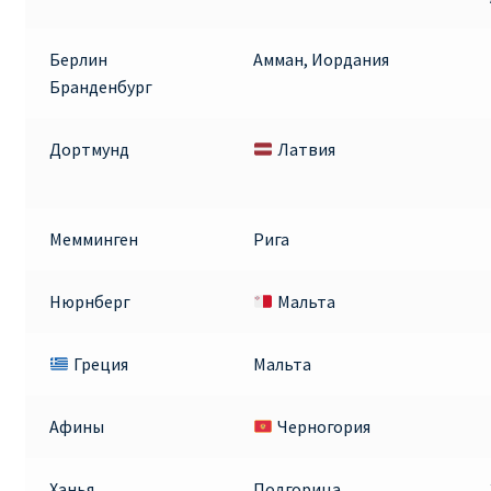
Берлин
Амман, Иордания
Бранденбург
Дортмунд
Латвия
Мемминген
Рига
Нюрнберг
Мальта
Греция
Мальта
Афины
Черногория
Ханья
Подгорица