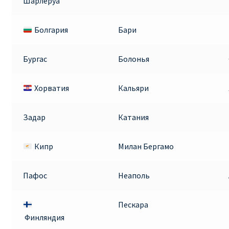
Шарлеруа
Аликанте
Болгария
Бари
Барселона
Бургас
Болонья
БИЛЕТЫ RYANAIR | ПОИСК ЛУЧШЕЙ ЦЕНЫ |
БРОНИРОВАНИЕ
Хорватия
Кальяри
БИЛЕТЫ RYANAIR НА ЗАВТРА КУПИТЬ ОНЛАЙН
Задар
Катания
ДЕШЕВЫЕ АВИАБИЛЕТЫ В БАРСЕЛОНУ
Кипр
Милан Бергамо
ДЕШЕВЫЕ АВИАБИЛЕТЫ В БЕРЛИН
Пафос
Неаполь
ДЕШЕВЫЕ АВИАБИЛЕТЫ В БУХАРЕСТ
Пескара
ДЕШЕВЫЕ АВИАБИЛЕТЫ В ВАРШАВУ
Финляндия