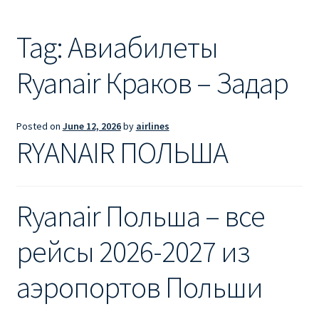
Ryanair из Лондона
Tag:
Авиабилеты
RYANAIR ИЗ РИГИ
Ryanair Краков – Задар
Ryanair из Стокгольма
RYANAIR ИЗ ТАЛЛИНА
Posted on
June 12, 2026
by
airlines
RYANAIR ПОЛЬША
Ryanair из Тампере
RYANAIR ИЗ ЧЕХИИ | ПРАГА, ОСТРАВА, ПАРДУБИЦЕ,
Ryanair Польша – все
БРНО
рейсы 2026-2027 из
Ryanair изменение имени
аэропортов Польши
Ryanair изменения