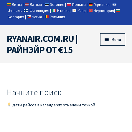
Литва
|
Латвия
|
Эстония
|
Польша
|
Германия
|
Израиль
|
Финляндия
|
Италия
|
Кипр
|
Черногория
|
Болгария
|
Чехия
|
Румыния
RYANAIR.COM.RU |
Skip
Skip
Menu
to
to
РАЙНЭЙР ОТ €15
navigation
content
Home
RYANAIR | ПОИСК АВИАБИЛЕТОВ
Начните поиск
RYANAIR PL ОТ € 9
Даты рейсов в календарях отмечены точкой
Ryanair Беларусь
Ryanair Германия