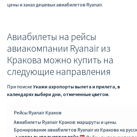
Ryanair изменить дату
цены и заказ дешевых авиабилетов Ryanair.
Ryanair изменить фамилию
Авиабилеты на рейсы
Ryanair Испания
авиакомпании Ryanair из
RYANAIR ИТАЛИЯ
Кракова можно купить на
RYANAIR КУПИТЬ БИЛЕТЫ ENGLISH
следующие направления
Ryanair направления, акции
При поиске
Укажи аэропорты вылета и прилета, в
календарях выбери дни, отмеченные цветом.
Ryanair онлайн регистрация
Рейсы Ryanair Краков
Ryanair ошибка в фамилии, имени
Авиабилеты Ryanair Краков: маршруты и цены.
Бронирование авиабилетов Ryanair из Кракова на русс
Ryanair пересадки