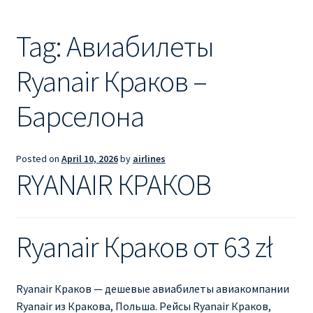
Ryanair из Лондона
Tag:
Авиабилеты
RYANAIR ИЗ РИГИ
Ryanair Краков –
Ryanair из Стокгольма
Барселона
RYANAIR ИЗ ТАЛЛИНА
Ryanair из Тампере
Posted on
April 10, 2026
by
airlines
RYANAIR КРАКОВ
RYANAIR ИЗ ЧЕХИИ | ПРАГА, ОСТРАВА, ПАРДУБИЦЕ,
БРНО
Ryanair Краков от 63 zł
Ryanair изменение имени
Ryanair изменения
Ryanair Краков — дешевые авиабилеты авиакомпании
Ryanair из Кракова, Польша. Рейсы Ryanair Краков,