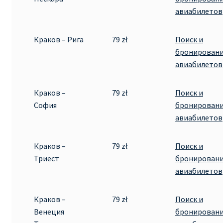
КУПИТЬ АВИАБИЛЕТЫ ДЕШЕВО
авиабилетов
Милан
Краков – Рига
79 zł
Поиск и
бронирован
Париж
авиабилетов
ПРАВИЛА РЕГИСТРАЦИИ
Краков –
79 zł
Поиск и
София
бронирован
ПРИЛОЖЕНИЕ RYANAIR НА РУССКОМ
авиабилетов
ПРОВОЗ БАГАЖА RYANAIR – ПРАВИЛА
Краков –
79 zł
Поиск и
Триест
бронирован
РАЙАНЭЙР НА РУССКОМ | КНФТФШК
авиабилетов
РЕГИСТРАЦИЯ НА РЕЙС RYANAIR
Краков –
79 zł
Поиск и
Венеция
бронирован
Регистрация ребенка на рейс RYANAIR