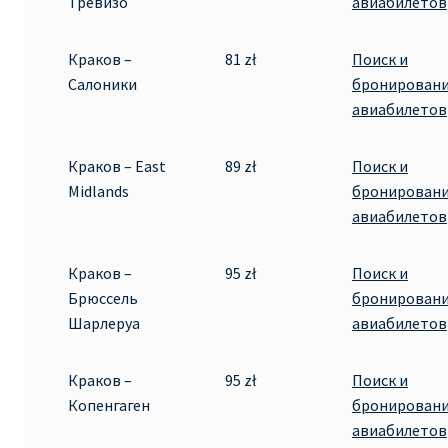
Тревизо
авиабилетов
Рим
Краков –
81 zł
Поиск и
Салоники
бронирован
Рождественские направления от € 9
авиабилетов
Райнэйр на русском
Краков – East
89 zł
Поиск и
Midlands
бронирован
О сайте
авиабилетов
Краков –
95 zł
Поиск и
Брюссель
бронирован
Шарлеруа
авиабилетов
Краков –
95 zł
Поиск и
Копенгаген
бронирован
авиабилетов