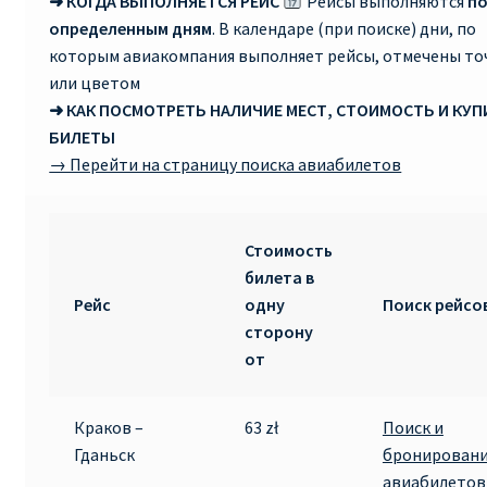
➜ КОГДА ВЫПОЛНЯЕТСЯ РЕЙС
Рейсы выполняются
п
определенным дням
. В календаре (при поиске) дни, по
RYANAIR ПОДГОРИЦА, ЧЕРНОГОРИЯ
которым авиакомпания выполняет рейсы, отмечены то
или цветом
Ryanair Польша
➜ КАК ПОСМОТРЕТЬ НАЛИЧИЕ МЕСТ, СТОИМОСТЬ И КУ
БИЛЕТЫ
RYANAIR ПОРТУГАЛИЯ
→ Перейти на страницу поиска авиабилетов
RYANAIR ПОСАДОЧНЫЙ ТАЛОН – BOARDING PASS
Стоимость
Ryanair Россия
билета в
Рейс
одну
Поиск рейсо
RYANAIR ТЕЛЬ-АВИВ, ЭЙЛАТ, ИЗРАИЛЬ
сторону
от
RYANAIR УКРАИНА | АВИАБИЛЕТЫ ОТ €15
Краков –
63 zł
Поиск и
Ryanair Україна из Киева, Одессы, Львова, Харькова,
Гданьск
бронирован
Херсона от € 15
авиабилетов