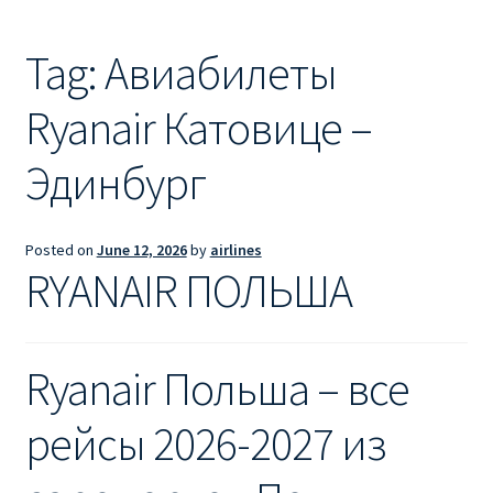
Ryanair из Лондона
Tag:
Авиабилеты
RYANAIR ИЗ РИГИ
Ryanair Катовице –
Ryanair из Стокгольма
Эдинбург
RYANAIR ИЗ ТАЛЛИНА
Ryanair из Тампере
Posted on
June 12, 2026
by
airlines
RYANAIR ПОЛЬША
RYANAIR ИЗ ЧЕХИИ | ПРАГА, ОСТРАВА, ПАРДУБИЦЕ,
БРНО
Ryanair Польша – все
Ryanair изменение имени
рейсы 2026-2027 из
Ryanair изменения