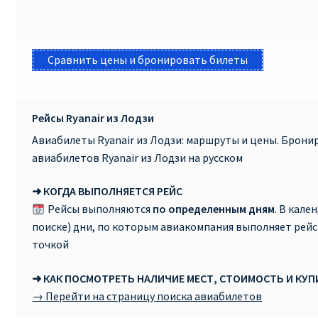
Сравнить цены и бронировать билеты
Рейсы Ryanair из Лодзи
Авиабилеты Ryanair из Лодзи: маршруты и цены. Брон
авиабилетов Ryanair из Лодзи на русском
➜ КОГДА ВЫПОЛНЯЕТСЯ РЕЙС
Рейсы выполняются
по определенным дням
. В кале
поиске) дни, по которым авиакомпания выполняет рей
точкой
➜ КАК ПОСМОТРЕТЬ НАЛИЧИЕ МЕСТ, СТОИМОСТЬ И КУ
→ Перейти на страницу поиска авиабилетов