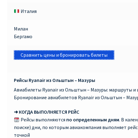
Италия
Милан
Бергамо
Сравнить цены и бронировать билеты
Рейсы Ryanair из Ольштын – Мазуры
Авиабилеты Ryanair из Ольштын – Мазуры: маршруты и 
Бронирование авиабилетов Ryanair из Ольштын – Мазу
➜ КОГДА ВЫПОЛНЯЕТСЯ РЕЙС
Рейсы выполняются
по определенным дням
. В кале
поиске) дни, по которым авиакомпания выполняет рей
точкой