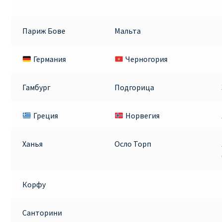
Париж Бове
Мальта
Германия
Черногория
Гамбург
Подгорица
Греция
Норвегия
Ханья
Осло Торп
Корфу
Санторини