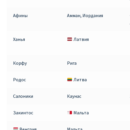
ПРАВИЛА RYANAIR В АЭРОПОРТУ И НА БОРТУ
Афины
Амман, Иордания
ПРАВИЛА ПРОВОЗА БАГАЖА RYANAIR
Ханья
Латвия
ПУТЕШЕСТВИЕ С ДЕТЬМИ И МЛАДЕНЦАМИ
РЕЙСАМИ RYANAIR
Корфу
Рига
РЕГИСТРАЦИЯ НА РЕЙС И ДОКУМЕНТЫ ДЛЯ
ПУТЕШЕСТВИЯ РЕЙСАМИ RYANAIR
Родос
Литва
Информация по бронированию билетов Ryanair
Салоники
Каунас
КАК НАЙТИ ДЕШЕВЫЙ БИЛЕТ
Закинтос
Мальта
Кипр
Венгрия
Мальта