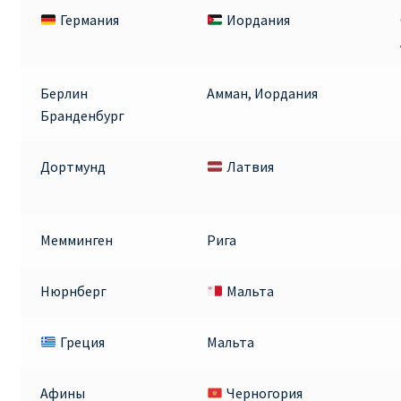
Германия
Иордания
Берлин
Амман, Иордания
Бранденбург
Дортмунд
Латвия
Мемминген
Рига
Нюрнберг
Мальта
Греция
Мальта
Афины
Черногория