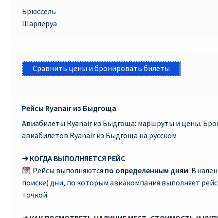
Брюссель
Шарлеруа
Сравнить цены и бронировать билеты
Рейсы Ryanair из Быдгоща
Авиабилеты Ryanair из Быдгоща: маршруты и цены. Бр
авиабилетов Ryanair из Быдгоща на русском
➜ КОГДА ВЫПОЛНЯЕТСЯ РЕЙС
Рейсы выполняются
по определенным дням
. В кале
поиске) дни, по которым авиакомпания выполняет рей
точкой