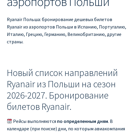
аэропортов Польши
Ryanair изменить дату
Ryanair изменить фамилию
Ryanair Польша: бронирование дешевых билетов
Ryanair из аэропортов Польши в Испанию, Португалию,
Ryanair Испания
Италию, Грецию, Германию, Великобританию, другие
страны.
RYANAIR ИТАЛИЯ
RYANAIR КУПИТЬ БИЛЕТЫ ENGLISH
Новый список направлений
Ryanair направления, акции
Ryanair из Польши на сезон
2026-2027. Бронирование
Ryanair онлайн регистрация
билетов Ryanair.
Ryanair ошибка в фамилии, имени
Рейсы выполняются
по определенным дням
. В
Ryanair пересадки
календаре (при поиске) дни, по которым авиакомпания