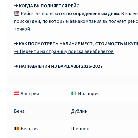
➜ КОГДА ВЫПОЛНЯЕТСЯ РЕЙС
RYANAIR.COM НА РУССКОМ – кнфтфшкюсщь
Рейсы выполняются
по определенным дням
. В кале
поиске) дни, по которым авиакомпания выполняет рей
Авиабилеты Ryanair на Тенерифе от €15
точкой
➜ КАК ПОСМОТРЕТЬ НАЛИЧИЕ МЕСТ, СТОИМОСТЬ И КУ
АВИАБИЛЕТЫ RYANAIR ОТ € 12
→ Перейти на страницу поиска авиабилетов
АВИАБИЛЕТЫ ВИЛЬНЮС БАРСЕЛОНА
➜ НАПРАВЛЕНИЯ ИЗ ВАРШАВЫ 2026-2027
АВИАБИЛЕТЫ ХЕЛЬСИНКИ МИЛАН
Австрия
Ирландия
Акции RYANAIR из Варшавы
Акции RYANAIR из Вильнюса
Вена
Дублин
Акции RYANAIR из Каунаса
Бельгия
Шеннон