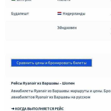
КУПИТЬ АВИАБИЛЕТЫ ДЕШЕВО
Будапешт
Нидерланды
Милан
Эйндховен
Париж
ПРАВИЛА РЕГИСТРАЦИИ
ПРИЛОЖЕНИЕ RYANAIR НА РУССКОМ
Сравнить цены и бронировать билеты
ПРОВОЗ БАГАЖА RYANAIR – ПРАВИЛА
Рейсы Ryanair из Варшавы – Шопен
РАЙАНЭЙР НА РУССКОМ | КНФТФШК
Авиабилеты Ryanair из Варшавы: маршруты и цены. Бр
РЕГИСТРАЦИЯ НА РЕЙС RYANAIR
авиабилетов Ryanair из Варшавы на русском
➜ КОГДА ВЫПОЛНЯЕТСЯ РЕЙС
Регистрация ребенка на рейс RYANAIR