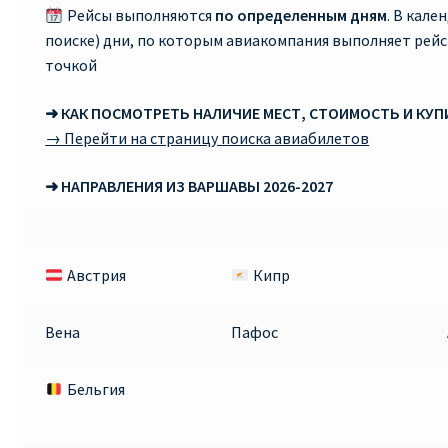
Рейсы выполняются
по определенным дням
. В кале
поиске) дни, по которым авиакомпания выполняет рей
Рим
точкой
Рождественские направления от € 9
➜ КАК ПОСМОТРЕТЬ НАЛИЧИЕ МЕСТ, СТОИМОСТЬ И КУ
→ Перейти на страницу поиска авиабилетов
Райнэйр на русском
➜ НАПРАВЛЕНИЯ ИЗ ВАРШАВЫ 2026-2027
О сайте
Австрия
Кипр
Вена
Пафос
Бельгия