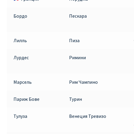
Бордо
Пескара
Лилль
Пиза
Лурдес
Римини
Марсель
Рим Чампино
Париж Бове
Турин
Тулуза
Венеция Тревизо