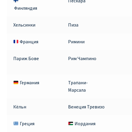
Пескара
ДЕШЕВЫЕ АВИАБИЛЕТЫ В ВЕНУ
Финляндия
ДЕШЕВЫЕ АВИАБИЛЕТЫ В ЛОНДОН
Хельсинки
Пиза
ДЕШЕВЫЕ АВИАБИЛЕТЫ В МИЛАН
Франция
Римини
ДЕШЕВЫЕ АВИАБИЛЕТЫ В ПАРИЖ
Париж Бове
Рим Чампино
ДЕШЕВЫЕ АВИАБИЛЕТЫ НА КИПР
Германия
Трапани-
ИНФОРМАЦИЯ ДЛЯ ПАССАЖИРОВ
Марсала
ВЫБОР И БРОНИРОВАНИЯ МЕСТ В RYANAIR
Кёльн
Венеция Тревизо
ЗАДЕРЖКА, ОТМЕНА, ПЕРЕНОС РЕЙСОВ RYANAIR
Греция
Иордания
ИЗМЕНЕНИЕ БРОНИРОВАНИЯ