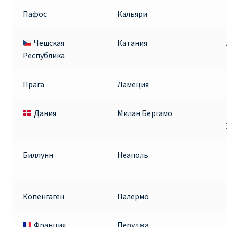
Пафос
Кальяри
Чешская
Катания
Республика
Прага
Ламеция
Дания
Милан Бергамо
Биллунн
Неаполь
Копенгаген
Палермо
Франция
Перуджа