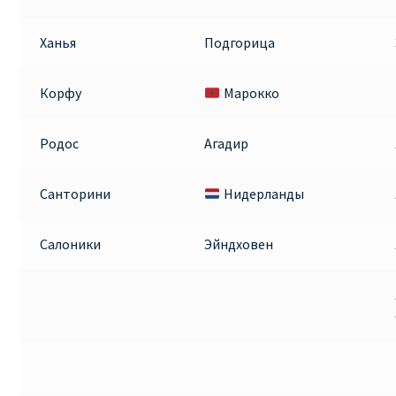
Ханья
Подгорица
Корфу
Марокко
Родос
Агадир
Санторини
Нидерланды
Салоники
Эйндховен