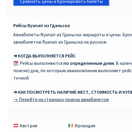
Сравнить цены и бронировать билеты
Рейсы Ryanair из Гданьска
Авиабилеты Ryanair из Гданьска: маршруты и цены. Бр
авиабилетов Ryanair из Гданьска на русском
➜ КОГДА ВЫПОЛНЯЕТСЯ РЕЙС
Рейсы выполняются
по определенным дням
. В кале
поиске) дни, по которым авиакомпания выполняет рей
точкой
➜ КАК ПОСМОТРЕТЬ НАЛИЧИЕ МЕСТ, СТОИМОСТЬ И КУ
→ Перейти на страницу поиска авиабилетов
Австрия
Ирландия