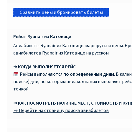
Сравнить цены и бронировать билеты
Рейсы Ryanair из Катовице
Авиабилеты Ryanair из Катовице: маршруты и цены. Б
авиабилетов Ryanair из Катовице на русском
➜ КОГДА ВЫПОЛНЯЕТСЯ РЕЙС
Рейсы выполняются
по определенным дням
. В кале
поиске) дни, по которым авиакомпания выполняет рей
точкой
➜ КАК ПОСМОТРЕТЬ НАЛИЧИЕ МЕСТ, СТОИМОСТЬ И КУ
→ Перейти на страницу поиска авиабилетов