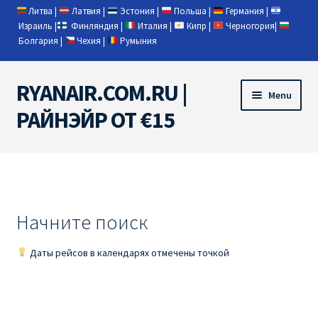
Литва
|
Латвия
|
Эстония
|
Польша
|
Германия
|
Израиль
|
Финляндия
|
Италия
|
Кипр
|
Черногория
|
Болгария
|
Чехия
|
Румыния
RYANAIR.COM.RU |
Skip
Skip
Menu
to
to
РАЙНЭЙР ОТ €15
navigation
content
Home
RYANAIR | ПОИСК АВИАБИЛЕТОВ
Начните поиск
RYANAIR PL ОТ € 9
Даты рейсов в календарях отмечены точкой
Ryanair Беларусь
Ryanair Германия