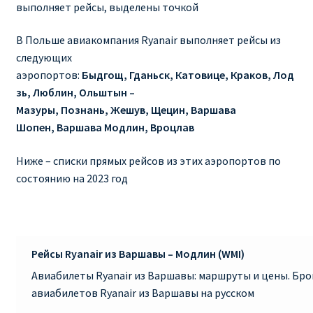
выполняет рейсы, выделены точкой
RYANAIR ПОДГОРИЦА, ЧЕРНОГОРИЯ
В Польше авиакомпания Ryanair выполняет рейсы из
следующих
Ryanair Польша
аэропортов:
Быдгощ, Гданьск, Катовице, Краков, Лод
зь, Люблин, Ольштын –
RYANAIR ПОРТУГАЛИЯ
Мазуры, Познань, Жешув, Щецин, Варшава
Шопен, Варшава Модлин, Вроцлав
RYANAIR ПОСАДОЧНЫЙ ТАЛОН – BOARDING PASS
Ниже – списки прямых рейсов из этих аэропортов по
Ryanair Россия
состоянию на 2023 год
RYANAIR ТЕЛЬ-АВИВ, ЭЙЛАТ, ИЗРАИЛЬ
RYANAIR УКРАИНА | АВИАБИЛЕТЫ ОТ €15
Рейсы Ryanair из Варшавы – Модлин (WMI)
Авиабилеты Ryanair из Варшавы: маршруты и цены. Бр
Ryanair Україна из Киева, Одессы, Львова, Харькова,
авиабилетов Ryanair из Варшавы на русском
Херсона от € 15