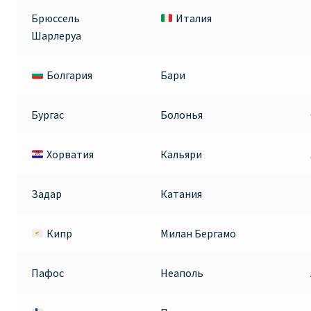
Аликанте
Брюссель
Италия
Шарлеруа
Барселона
Болгария
Бари
БИЛЕТЫ RYANAIR | ПОИСК ЛУЧШЕЙ ЦЕНЫ |
БРОНИРОВАНИЕ
Бургас
Болонья
БИЛЕТЫ RYANAIR НА ЗАВТРА КУПИТЬ ОНЛАЙН
Хорватия
Кальяри
ДЕШЕВЫЕ АВИАБИЛЕТЫ В БАРСЕЛОНУ
Задар
Катания
ДЕШЕВЫЕ АВИАБИЛЕТЫ В БЕРЛИН
Кипр
Милан Бергамо
ДЕШЕВЫЕ АВИАБИЛЕТЫ В БУХАРЕСТ
Пафос
Неаполь
ДЕШЕВЫЕ АВИАБИЛЕТЫ В ВАРШАВУ