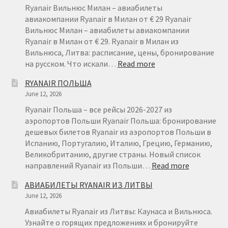
ДЕШЕВЫ
Ryanair Вильнюс Милан – авиабилеты
АВИАБИ
авиакомпании Ryanair в Милан от € 29 Ryanair
ИЗ
Вильнюс Милан – авиабилеты авиакомпании
ЛИТВЫ
Ryanair в Милан от € 29. Ryanair в Милан из
Вильнюса, Литва: расписание, цены, бронирование
:
на русском. Что искали…
Read more
RYANAIR
RYANAIR ПОЛЬША
ВИЛЬНЮС
June 12, 2026
МИЛАН
ОТ
Ryanair Польша – все рейсы 2026-2027 из
€
аэропортов Польши Ryanair Польша: бронирование
29
дешевых билетов Ryanair из аэропортов Польши в
Испанию, Португалию, Италию, Грецию, Германию,
Великобританию, другие страны. Новый список
:
направлений Ryanair из Польши…
Read more
RYANAIR
АВИАБИЛЕТЫ RYANAIR ИЗ ЛИТВЫ
ПОЛЬША
June 12, 2026
Авиабилеты Ryanair из Литвы: Каунаса и Вильнюса.
Узнайте о горящих предложениях и бронируйте