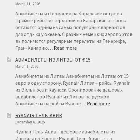
March 11, 2026
ОТ
€22
Авиабилеты из Германии на Канарские острова
Прямые рейсы из Германии на Канарские острова
остаются одним из самых популярных вариантов
для отдыха у океана. С разных немецких аэропортов
выполняются регулярные перелеты на Тенерифе,
:
Гран-Канарию…
Read more
АВИАБИЛЕТЫ
АВИАБИЛЕТЫ ИЗ ЛИТВЫ ОТ € 15
ИЗ
March 1, 2026
ГЕРМАНИИ
НА
Авиабилеты из Литвы Авиабилеты из Литвы от 15
КАНАРСКИЕ
евро в одну сторону. Ryanair Литва – рейсы Ryanair
ОСТРОВА
из Вильнюса и Каунаса. Бронирование дешевых
авиабилетов Ryanair из Литвы на русском
:
Авиабилеты на рейсы Ryanair…
Read more
АВИАБИЛЕТ
RYANAIR ТЕЛЬ-АВИВ
ИЗ
December 8, 2025
ЛИТВЫ
ОТ
Ryanair Тель-Авив – дешевые авиабилеты из
€
Израиля по Европе Ryanair Тель-Авив – это