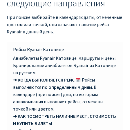
следующие направления
RYANAIR ПОДГОРИЦА, ЧЕРНОГОРИЯ
При поиске выбирайте в календарях даты, отмеченные
цветом или точкой, они означают наличие рейса
Ryanair Польша
Ryanair в данный день.
RYANAIR ПОРТУГАЛИЯ
Рейсы Ryanair Катовице
RYANAIR ПОСАДОЧНЫЙ ТАЛОН – BOARDING PASS
Авиабилеты Ryanair Катовице: маршруты и цены.
Бронирование авиабилетов Ryanair из Катовице
Ryanair Россия
на русском.
➜ КОГДА ВЫПОЛНЯЕТСЯ РЕЙС
Рейсы
выполняются
по определенным дням
. В
RYANAIR ТЕЛЬ-АВИВ, ЭЙЛАТ, ИЗРАИЛЬ
календаре (при поиске) дни, по которым
авиакомпания выполняет рейсы, отмечены
RYANAIR УКРАИНА | АВИАБИЛЕТЫ ОТ €15
точкой или цветом.
➜ КАК ПОСМОТРЕТЬ НАЛИЧИЕ МЕСТ, СТОИМОСТЬ
Ryanair Україна из Киева, Одессы, Львова, Харькова,
И КУПИТЬ БИЛЕТЫ
Херсона от € 15