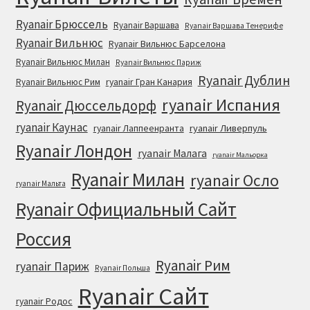
Ryanair Брюссель
Ryanair Варшава
Ryanair Варшава Тенерифе
Ryanair Вильнюс
Ryanair Вильнюс Барселона
Ryanair Вильнюс Милан
Ryanair Вильнюс Париж
Ryanair Дублин
ryanair Гран Канария
Ryanair Вильнюс Рим
ryanair Испания
Ryanair Дюссельдорф
ryanair Каунас
ryanair Лаппеенранта
ryanair Ливерпуль
Ryanair Лондон
ryanair Малага
ryanair Мальорка
Ryanair Милан
ryanair Осло
ryanair Мальта
Ryanair Официальный Cайт
Россия
Ryanair Рим
ryanair Париж
Ryanair Польша
Ryanair Сайт
ryanair Родос