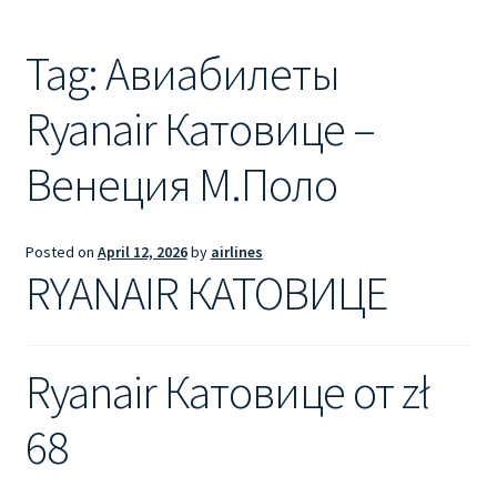
Ryanair из Лондона
Tag:
Авиабилеты
RYANAIR ИЗ РИГИ
Ryanair Катовице –
Ryanair из Стокгольма
Венеция М.Поло
RYANAIR ИЗ ТАЛЛИНА
Ryanair из Тампере
Posted on
April 12, 2026
by
airlines
RYANAIR КАТОВИЦЕ
RYANAIR ИЗ ЧЕХИИ | ПРАГА, ОСТРАВА, ПАРДУБИЦЕ,
БРНО
Ryanair Катовице от zł
Ryanair изменение имени
68
Ryanair изменения