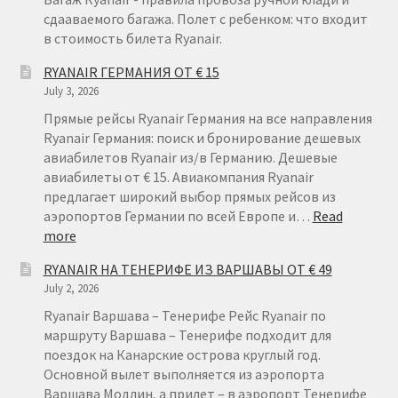
сдааваемого багажа. Полет с ребенком: что входит
в стоимость билета Ryanair.
RYANAIR ГЕРМАНИЯ ОТ € 15
July 3, 2026
Прямые рейсы Ryanair Германия на все направления
Ryanair Германия: поиск и бронирование дешевых
авиабилетов Ryanair из/в Германию. Дешевые
авиабилеты от € 15. Авиакомпания Ryanair
предлагает широкий выбор прямых рейсов из
аэропортов Германии по всей Европе и…
Read
:
more
RYANAIR
RYANAIR НА ТЕНЕРИФЕ ИЗ ВАРШАВЫ ОТ € 49
ГЕРМАНИЯ
July 2, 2026
ОТ
€
Ryanair Варшава – Тенерифе Рейс Ryanair по
15
маршруту Варшава – Тенерифе подходит для
поездок на Канарские острова круглый год.
Основной вылет выполняется из аэропорта
Варшава Модлин, а прилет – в аэропорт Тенерифе