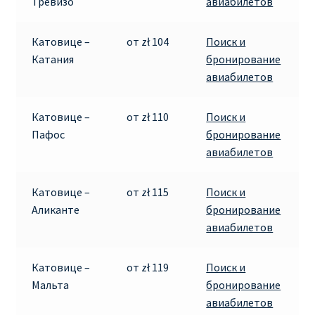
Тревизо
авиабилетов
ПРАВИЛА RYANAIR В АЭРОПОРТУ И НА БОРТУ
Катовице –
от zł 104
Поиск и
Катания
бронирование
ПРАВИЛА ПРОВОЗА БАГАЖА RYANAIR
авиабилетов
ПУТЕШЕСТВИЕ С ДЕТЬМИ И МЛАДЕНЦАМИ
Катовице –
от zł 110
Поиск и
РЕЙСАМИ RYANAIR
Пафос
бронирование
авиабилетов
РЕГИСТРАЦИЯ НА РЕЙС И ДОКУМЕНТЫ ДЛЯ
ПУТЕШЕСТВИЯ РЕЙСАМИ RYANAIR
Катовице –
от zł 115
Поиск и
Аликанте
бронирование
Информация по бронированию билетов Ryanair
авиабилетов
КАК НАЙТИ ДЕШЕВЫЙ БИЛЕТ
Катовице –
от zł 119
Поиск и
Мальта
бронирование
Кипр
авиабилетов