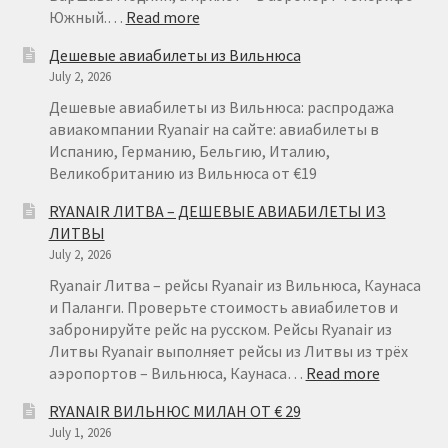
:
Южный.…
Read more
RYANAIR
Дешевые авиабилеты из Вильнюса
НА
July 2, 2026
ТЕНЕРИФЕ
ИЗ
Дешевые авиабилеты из Вильнюса: распродажа
ВАРШАВЫ
авиакомпании Ryanair на сайте: авиабилеты в
ОТ
Испанию, Германию, Бельгию, Италию,
€
Великобританию из Вильнюса от €19
49
RYANAIR ЛИТВА – ДЕШЕВЫЕ АВИАБИЛЕТЫ ИЗ
ЛИТВЫ
July 2, 2026
Ryanair Литва – рейсы Ryanair из Вильнюса, Каунаса
и Паланги. Проверьте стоимость авиабилетов и
забронируйте рейс на русском. Рейсы Ryanair из
Литвы Ryanair выполняет рейсы из Литвы из трёх
:
аэропортов – Вильнюса, Каунаса…
Read more
RYANAIR
RYANAIR ВИЛЬНЮС МИЛАН ОТ € 29
ЛИТВА
July 1, 2026
–