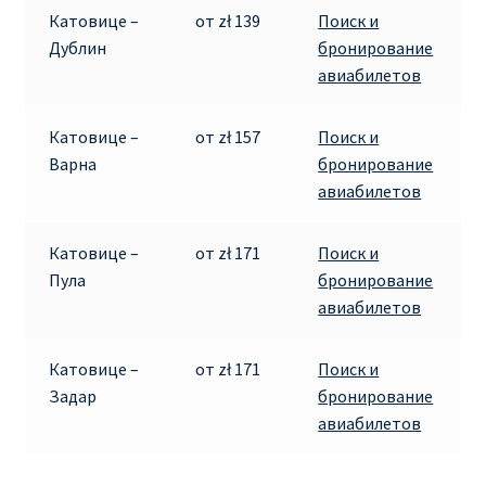
Катовице –
от zł 139
Поиск и
Дублин
бронирование
Рим
авиабилетов
Рождественские направления от € 9
Катовице –
от zł 157
Поиск и
Варна
бронирование
Райнэйр на русском
авиабилетов
О сайте
Катовице –
от zł 171
Поиск и
Пула
бронирование
авиабилетов
Катовице –
от zł 171
Поиск и
Задар
бронирование
авиабилетов