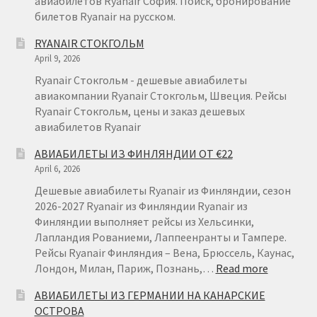
авиабилетов Ryanair София. Поиск, бронирование
билетов Ryanair на русском.
RYANAIR СТОКГОЛЬМ
April 9, 2026
Ryanair Стокгольм - дешевые авиабилеты
авиакомпании Ryanair Стокгольм, Швеция. Рейсы
Ryanair Стокгольм, цены и заказ дешевых
авиабилетов Ryanair
АВИАБИЛЕТЫ ИЗ ФИНЛЯНДИИ ОТ €22
April 6, 2026
Дешевые авиабилеты Ryanair из Финляндии, сезон
2026-2027 Ryanair из Финляндии Ryanair из
Финляндии выполняет рейсы из Хельсинки,
Лапландия Рованиеми, Лаппеенранты и Тампере.
Рейсы Ryanair Финляндия – Вена, Брюссель, Каунас,
:
Лондон, Милан, Париж, Познань,…
Read more
АВИАБИ
АВИАБИЛЕТЫ ИЗ ГЕРМАНИИ НА КАНАРСКИЕ
ИЗ
ОСТРОВА
ФИНЛЯН