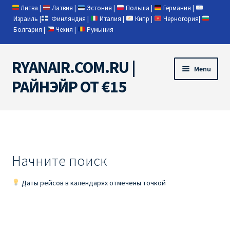
Литва
|
Латвия
|
Эстония
|
Польша
|
Германия
|
Израиль
|
Финляндия
|
Италия
|
Кипр
|
Черногория
|
Болгария
|
Чехия
|
Румыния
RYANAIR.COM.RU |
Skip
Skip
Menu
to
to
РАЙНЭЙР ОТ €15
navigation
content
Home
RYANAIR | ПОИСК АВИАБИЛЕТОВ
Начните поиск
RYANAIR PL ОТ € 9
Даты рейсов в календарях отмечены точкой
Ryanair Беларусь
Ryanair Германия