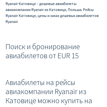
Ryanair изменить дату
Ryanair Катовице – дешевые авиабилеты
авиакомпании Ryanair из Катовице, Польша. Рейсы
Ryanair изменить фамилию
Ryanair Катовице, цены и заказ дешевых авиабилетов
Ryanair.
Ryanair Испания
RYANAIR ИТАЛИЯ
Поиск и бронирование
RYANAIR КУПИТЬ БИЛЕТЫ ENGLISH
авиабилетов от EUR 15
Ryanair направления, акции
Ryanair онлайн регистрация
Авиабилеты на рейсы
авиакомпании Ryanair из
Ryanair ошибка в фамилии, имени
Катовице можно купить на
Ryanair пересадки