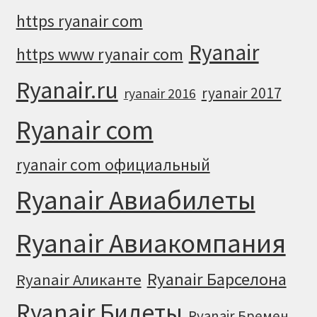
https ryanair com
Ryanair
https www ryanair com
Ryanair.ru
ryanair 2017
ryanair 2016
Ryanair com
ryanair com официальный
Ryanair Авиабилеты
Ryanair Авиакомпания
Ryanair Барселона
Ryanair Аликанте
Ryanair Билеты
Ryanair Бремен