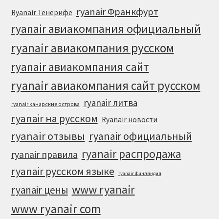
ryanair Франкфурт
Ryanair Тенерифе
ryanair авиакомпания официальный
ryanair авиакомпания русском
ryanair авиакомпания сайт
ryanair авиакомпания сайт русском
ryanair литва
ryanair канарские острова
ryanair на русском
Ryanair новости
ryanair отзывы
ryanair официальный
ryanair распродажа
ryanair правила
ryanair русском языке
ryanair финляндия
www ryanair
ryanair цены
www ryanair com