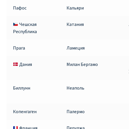
Пафос
Кальяри
Чешская
Катания
Республика
Прага
Ламеция
Дания
Милан Бергамо
Биллунн
Неаполь
Копенгаген
Палермо
Франция
Перуджа