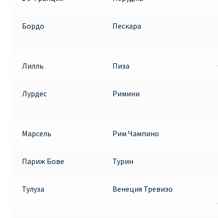
Бордо
Пескара
Лилль
Пиза
Лурдес
Римини
Марсель
Рим Чампино
Париж Бове
Турин
Тулуза
Венеция Тревизо