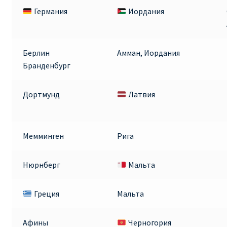
Германия
Иордания
Берлин
Амман, Иордания
Бранденбург
Дортмунд
Латвия
Мемминген
Рига
Нюрнберг
Мальта
Греция
Мальта
Афины
Черногория