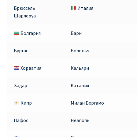
Аликанте
Брюссель
Италия
Шарлеруа
Барселона
Болгария
Бари
БИЛЕТЫ RYANAIR | ПОИСК ЛУЧШЕЙ ЦЕНЫ |
БРОНИРОВАНИЕ
Бургас
Болонья
БИЛЕТЫ RYANAIR НА ЗАВТРА КУПИТЬ ОНЛАЙН
Хорватия
Кальяри
ДЕШЕВЫЕ АВИАБИЛЕТЫ В БАРСЕЛОНУ
Задар
Катания
ДЕШЕВЫЕ АВИАБИЛЕТЫ В БЕРЛИН
Кипр
Милан Бергамо
ДЕШЕВЫЕ АВИАБИЛЕТЫ В БУХАРЕСТ
Пафос
Неаполь
ДЕШЕВЫЕ АВИАБИЛЕТЫ В ВАРШАВУ