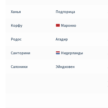
Ханья
Подгорица
Корфу
Марокко
Родос
Агадир
Санторини
Нидерланды
Салоники
Эйндховен