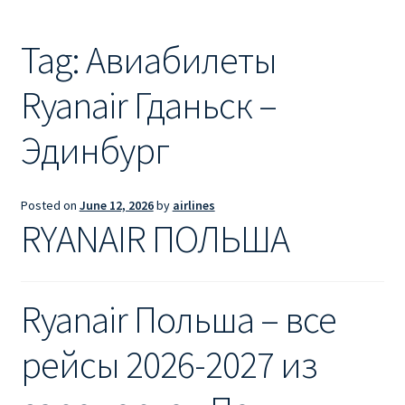
Ryanair из Лондона
Tag:
Авиабилеты
RYANAIR ИЗ РИГИ
Ryanair Гданьск –
Ryanair из Стокгольма
Эдинбург
RYANAIR ИЗ ТАЛЛИНА
Ryanair из Тампере
Posted on
June 12, 2026
by
airlines
RYANAIR ПОЛЬША
RYANAIR ИЗ ЧЕХИИ | ПРАГА, ОСТРАВА, ПАРДУБИЦЕ,
БРНО
Ryanair Польша – все
Ryanair изменение имени
рейсы 2026-2027 из
Ryanair изменения