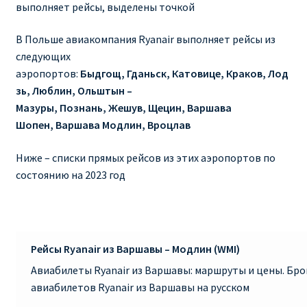
выполняет рейсы, выделены точкой
RYANAIR ПОДГОРИЦА, ЧЕРНОГОРИЯ
В Польше авиакомпания Ryanair выполняет рейсы из
следующих
Ryanair Польша
аэропортов:
Быдгощ, Гданьск, Катовице, Краков, Лод
зь, Люблин, Ольштын –
RYANAIR ПОРТУГАЛИЯ
Мазуры, Познань, Жешув, Щецин, Варшава
Шопен, Варшава Модлин, Вроцлав
RYANAIR ПОСАДОЧНЫЙ ТАЛОН – BOARDING PASS
Ниже – списки прямых рейсов из этих аэропортов по
Ryanair Россия
состоянию на 2023 год
RYANAIR ТЕЛЬ-АВИВ, ЭЙЛАТ, ИЗРАИЛЬ
RYANAIR УКРАИНА | АВИАБИЛЕТЫ ОТ €15
Рейсы Ryanair из Варшавы – Модлин (WMI)
Авиабилеты Ryanair из Варшавы: маршруты и цены. Бр
Ryanair Україна из Киева, Одессы, Львова, Харькова,
авиабилетов Ryanair из Варшавы на русском
Херсона от € 15