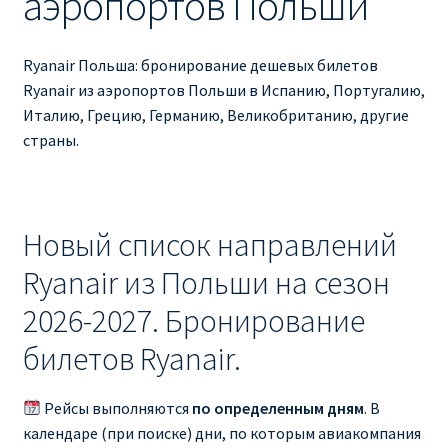
аэропортов Польши
Ryanair изменить дату
Ryanair изменить фамилию
Ryanair Польша: бронирование дешевых билетов
Ryanair из аэропортов Польши в Испанию, Португалию,
Ryanair Испания
Италию, Грецию, Германию, Великобританию, другие
страны.
RYANAIR ИТАЛИЯ
RYANAIR КУПИТЬ БИЛЕТЫ ENGLISH
Новый список направлений
Ryanair направления, акции
Ryanair из Польши на сезон
2026-2027. Бронирование
Ryanair онлайн регистрация
билетов Ryanair.
Ryanair ошибка в фамилии, имени
Рейсы выполняются
по определенным дням
. В
Ryanair пересадки
календаре (при поиске) дни, по которым авиакомпания