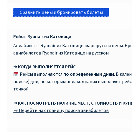
Сравнить цены и бронировать билеты
Рейсы Ryanair из Катовице
Авиабилеты Ryanair из Катовице: маршруты и цены. Б
авиабилетов Ryanair из Катовице на русском
➜ КОГДА ВЫПОЛНЯЕТСЯ РЕЙС
Рейсы выполняются
по определенным дням
. В кале
поиске) дни, по которым авиакомпания выполняет рей
точкой
➜ КАК ПОСМОТРЕТЬ НАЛИЧИЕ МЕСТ, СТОИМОСТЬ И КУ
→ Перейти на страницу поиска авиабилетов