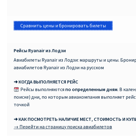
Сравнить цены и бронировать билеты
Рейсы Ryanair из Лодзи
Авиабилеты Ryanair из Лодзи: маршруты и цены. Брон
авиабилетов Ryanair из Лодзи на русском
➜ КОГДА ВЫПОЛНЯЕТСЯ РЕЙС
Рейсы выполняются
по определенным дням
. В кале
поиске) дни, по которым авиакомпания выполняет рей
точкой
➜ КАК ПОСМОТРЕТЬ НАЛИЧИЕ МЕСТ, СТОИМОСТЬ И КУ
→ Перейти на страницу поиска авиабилетов