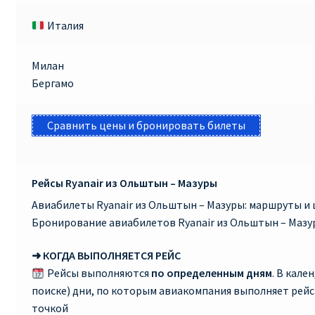
Италия
Милан
Бергамо
Сравнить цены и бронировать билеты
Рейсы Ryanair из Ольштын – Мазуры
Авиабилеты Ryanair из Ольштын – Мазуры: маршруты и 
Бронирование авиабилетов Ryanair из Ольштын – Мазу
➜ КОГДА ВЫПОЛНЯЕТСЯ РЕЙС
Рейсы выполняются
по определенным дням
. В кале
поиске) дни, по которым авиакомпания выполняет рей
точкой