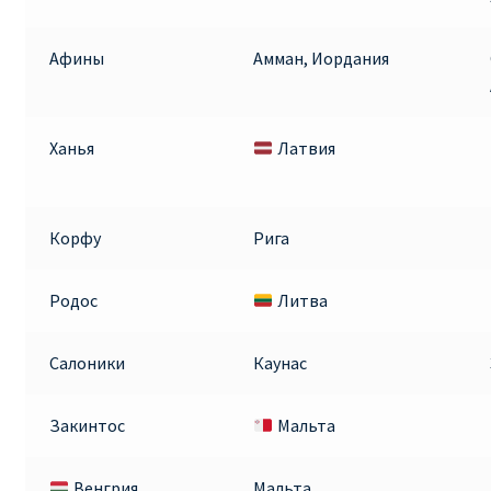
ПРАВИЛА RYANAIR В АЭРОПОРТУ И НА БОРТУ
Афины
Амман, Иордания
ПРАВИЛА ПРОВОЗА БАГАЖА RYANAIR
Ханья
Латвия
ПУТЕШЕСТВИЕ С ДЕТЬМИ И МЛАДЕНЦАМИ
РЕЙСАМИ RYANAIR
Корфу
Рига
РЕГИСТРАЦИЯ НА РЕЙС И ДОКУМЕНТЫ ДЛЯ
ПУТЕШЕСТВИЯ РЕЙСАМИ RYANAIR
Родос
Литва
Информация по бронированию билетов Ryanair
Салоники
Каунас
КАК НАЙТИ ДЕШЕВЫЙ БИЛЕТ
Закинтос
Мальта
Кипр
Венгрия
Мальта