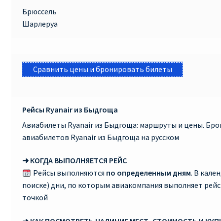
Брюссель
Шарлеруа
Сравнить цены и бронировать билеты
Рейсы Ryanair из Быдгоща
Авиабилеты Ryanair из Быдгоща: маршруты и цены. Бр
авиабилетов Ryanair из Быдгоща на русском
➜ КОГДА ВЫПОЛНЯЕТСЯ РЕЙС
Рейсы выполняются
по определенным дням
. В кале
поиске) дни, по которым авиакомпания выполняет рей
точкой