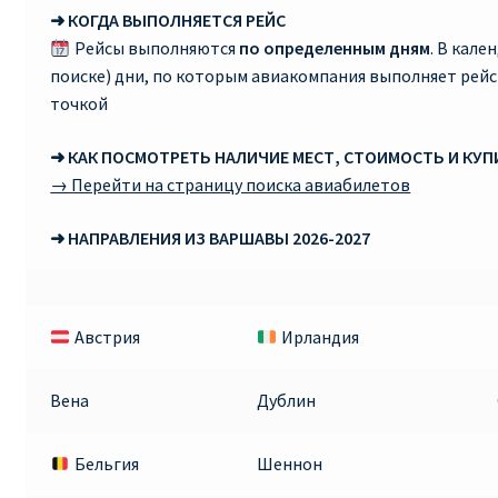
➜ КОГДА ВЫПОЛНЯЕТСЯ РЕЙС
RYANAIR.COM НА РУССКОМ – кнфтфшкюсщь
Рейсы выполняются
по определенным дням
. В кале
поиске) дни, по которым авиакомпания выполняет рей
Авиабилеты Ryanair на Тенерифе от €15
точкой
➜ КАК ПОСМОТРЕТЬ НАЛИЧИЕ МЕСТ, СТОИМОСТЬ И КУ
АВИАБИЛЕТЫ RYANAIR ОТ € 12
→ Перейти на страницу поиска авиабилетов
АВИАБИЛЕТЫ ВИЛЬНЮС БАРСЕЛОНА
➜ НАПРАВЛЕНИЯ ИЗ ВАРШАВЫ 2026-2027
АВИАБИЛЕТЫ ХЕЛЬСИНКИ МИЛАН
Австрия
Ирландия
Акции RYANAIR из Варшавы
Акции RYANAIR из Вильнюса
Вена
Дублин
Акции RYANAIR из Каунаса
Бельгия
Шеннон