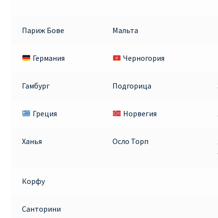
Париж Бове
Мальта
Германия
Черногория
Гамбург
Подгорица
Греция
Норвегия
Ханья
Осло Торп
Корфу
Санторини