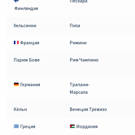
Пескара
ДЕШЕВЫЕ АВИАБИЛЕТЫ В ВЕНУ
Финляндия
ДЕШЕВЫЕ АВИАБИЛЕТЫ В ЛОНДОН
Хельсинки
Пиза
ДЕШЕВЫЕ АВИАБИЛЕТЫ В МИЛАН
Франция
Римини
ДЕШЕВЫЕ АВИАБИЛЕТЫ В ПАРИЖ
Париж Бове
Рим Чампино
ДЕШЕВЫЕ АВИАБИЛЕТЫ НА КИПР
Германия
Трапани-
ИНФОРМАЦИЯ ДЛЯ ПАССАЖИРОВ
Марсала
ВЫБОР И БРОНИРОВАНИЯ МЕСТ В RYANAIR
Кёльн
Венеция Тревизо
ЗАДЕРЖКА, ОТМЕНА, ПЕРЕНОС РЕЙСОВ RYANAIR
Греция
Иордания
ИЗМЕНЕНИЕ БРОНИРОВАНИЯ