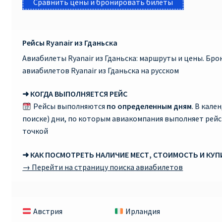
Сравнить цены и бронировать билеты
Рейсы Ryanair из Гданьска
Авиабилеты Ryanair из Гданьска: маршруты и цены. Бр
авиабилетов Ryanair из Гданьска на русском
➜ КОГДА ВЫПОЛНЯЕТСЯ РЕЙС
Рейсы выполняются
по определенным дням
. В кале
поиске) дни, по которым авиакомпания выполняет рей
точкой
➜ КАК ПОСМОТРЕТЬ НАЛИЧИЕ МЕСТ, СТОИМОСТЬ И КУ
→ Перейти на страницу поиска авиабилетов
Австрия
Ирландия