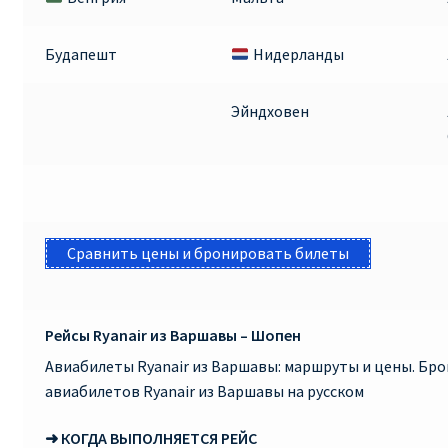
КУПИТЬ АВИАБИЛЕТЫ ДЕШЕВО
Будапешт
Нидерланды
Милан
Эйндховен
Париж
ПРАВИЛА РЕГИСТРАЦИИ
ПРИЛОЖЕНИЕ RYANAIR НА РУССКОМ
Сравнить цены и бронировать билеты
ПРОВОЗ БАГАЖА RYANAIR – ПРАВИЛА
Рейсы Ryanair из Варшавы – Шопен
РАЙАНЭЙР НА РУССКОМ | КНФТФШК
Авиабилеты Ryanair из Варшавы: маршруты и цены. Бр
РЕГИСТРАЦИЯ НА РЕЙС RYANAIR
авиабилетов Ryanair из Варшавы на русском
➜ КОГДА ВЫПОЛНЯЕТСЯ РЕЙС
Регистрация ребенка на рейс RYANAIR