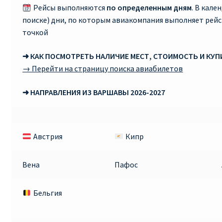
Рейсы выполняются
по определенным дням
. В кале
поиске) дни, по которым авиакомпания выполняет рей
Рим
точкой
Рождественские направления от € 9
➜ КАК ПОСМОТРЕТЬ НАЛИЧИЕ МЕСТ, СТОИМОСТЬ И КУ
→ Перейти на страницу поиска авиабилетов
Райнэйр на русском
➜ НАПРАВЛЕНИЯ ИЗ ВАРШАВЫ 2026-2027
О сайте
Австрия
Кипр
Вена
Пафос
Бельгия