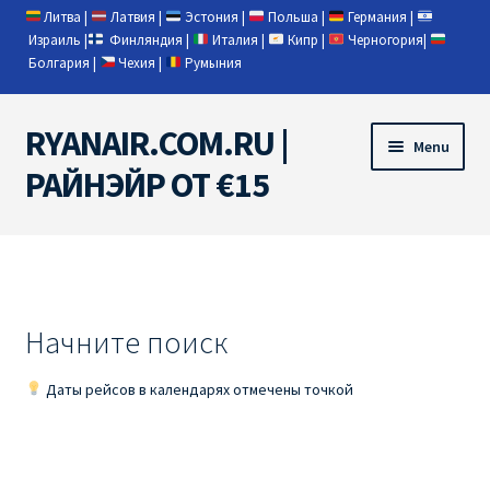
Литва
|
Латвия
|
Эстония
|
Польша
|
Германия
|
Израиль
|
Финляндия
|
Италия
|
Кипр
|
Черногория
|
Болгария
|
Чехия
|
Румыния
RYANAIR.COM.RU |
Skip
Skip
Menu
to
to
РАЙНЭЙР ОТ €15
navigation
content
Home
RYANAIR | ПОИСК АВИАБИЛЕТОВ
Начните поиск
RYANAIR PL ОТ € 9
Даты рейсов в календарях отмечены точкой
Ryanair Беларусь
Ryanair Германия