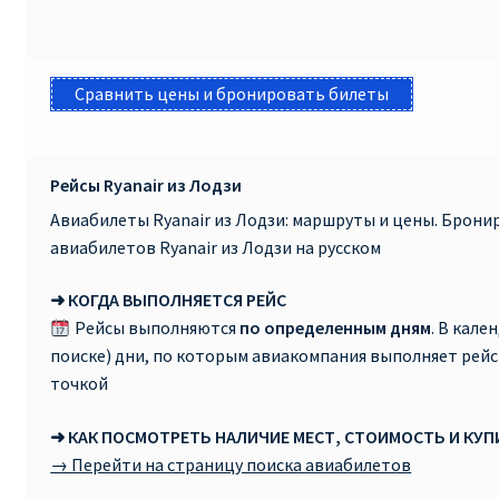
Сравнить цены и бронировать билеты
Рейсы Ryanair из Лодзи
Авиабилеты Ryanair из Лодзи: маршруты и цены. Брон
авиабилетов Ryanair из Лодзи на русском
➜ КОГДА ВЫПОЛНЯЕТСЯ РЕЙС
Рейсы выполняются
по определенным дням
. В кале
поиске) дни, по которым авиакомпания выполняет рей
точкой
➜ КАК ПОСМОТРЕТЬ НАЛИЧИЕ МЕСТ, СТОИМОСТЬ И КУ
→ Перейти на страницу поиска авиабилетов