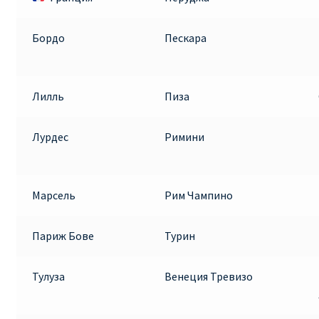
Бордо
Пескара
Лилль
Пиза
Лурдес
Римини
Марсель
Рим Чампино
Париж Бове
Турин
Тулуза
Венеция Тревизо