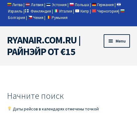
Литва
|
Латвия
|
Эстония
|
Польша
|
Германия
|
Израиль
|
Финляндия
|
Италия
|
Кипр
|
Черногория
|
Болгария
|
Чехия
|
Румыния
RYANAIR.COM.RU |
Skip
Skip
Menu
to
to
РАЙНЭЙР ОТ €15
navigation
content
Home
RYANAIR | ПОИСК АВИАБИЛЕТОВ
Начните поиск
RYANAIR PL ОТ € 9
Даты рейсов в календарях отмечены точкой
Ryanair Беларусь
Ryanair Германия