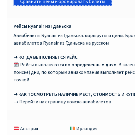
Сравнить цены и бронировать билеты
Рейсы Ryanair из Гданьска
Авиабилеты Ryanair из Гданьска: маршруты и цены. Бр
авиабилетов Ryanair из Гданьска на русском
➜ КОГДА ВЫПОЛНЯЕТСЯ РЕЙС
Рейсы выполняются
по определенным дням
. В кале
поиске) дни, по которым авиакомпания выполняет рей
точкой
➜ КАК ПОСМОТРЕТЬ НАЛИЧИЕ МЕСТ, СТОИМОСТЬ И КУ
→ Перейти на страницу поиска авиабилетов
Австрия
Ирландия