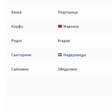
Ханья
Подгорица
Корфу
Марокко
Родос
Агадир
Санторини
Нидерланды
Салоники
Эйндховен