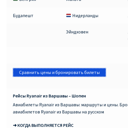
КУПИТЬ АВИАБИЛЕТЫ ДЕШЕВО
Будапешт
Нидерланды
Милан
Эйндховен
Париж
ПРАВИЛА РЕГИСТРАЦИИ
ПРИЛОЖЕНИЕ RYANAIR НА РУССКОМ
Сравнить цены и бронировать билеты
ПРОВОЗ БАГАЖА RYANAIR – ПРАВИЛА
Рейсы Ryanair из Варшавы – Шопен
РАЙАНЭЙР НА РУССКОМ | КНФТФШК
Авиабилеты Ryanair из Варшавы: маршруты и цены. Бр
РЕГИСТРАЦИЯ НА РЕЙС RYANAIR
авиабилетов Ryanair из Варшавы на русском
➜ КОГДА ВЫПОЛНЯЕТСЯ РЕЙС
Регистрация ребенка на рейс RYANAIR