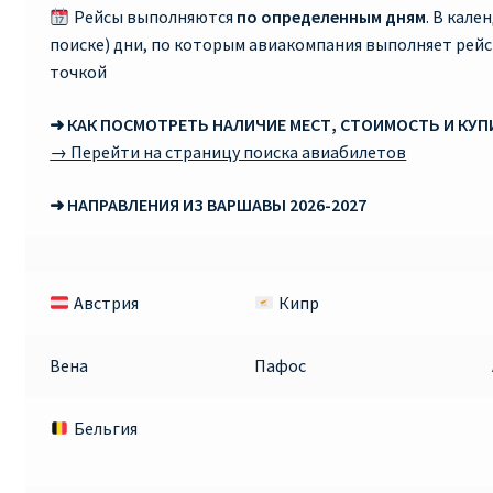
Рейсы выполняются
по определенным дням
. В кале
поиске) дни, по которым авиакомпания выполняет рей
Рим
точкой
Рождественские направления от € 9
➜ КАК ПОСМОТРЕТЬ НАЛИЧИЕ МЕСТ, СТОИМОСТЬ И КУ
→ Перейти на страницу поиска авиабилетов
Райнэйр на русском
➜ НАПРАВЛЕНИЯ ИЗ ВАРШАВЫ 2026-2027
О сайте
Австрия
Кипр
Вена
Пафос
Бельгия