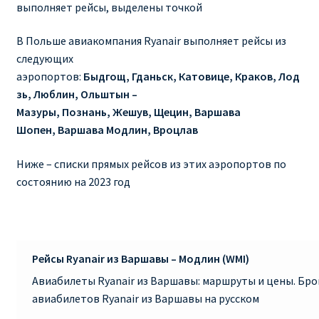
выполняет рейсы, выделены точкой
RYANAIR ПОДГОРИЦА, ЧЕРНОГОРИЯ
В Польше авиакомпания Ryanair выполняет рейсы из
следующих
Ryanair Польша
аэропортов:
Быдгощ, Гданьск, Катовице, Краков, Лод
зь, Люблин, Ольштын –
RYANAIR ПОРТУГАЛИЯ
Мазуры, Познань, Жешув, Щецин, Варшава
Шопен, Варшава Модлин, Вроцлав
RYANAIR ПОСАДОЧНЫЙ ТАЛОН – BOARDING PASS
Ниже – списки прямых рейсов из этих аэропортов по
Ryanair Россия
состоянию на 2023 год
RYANAIR ТЕЛЬ-АВИВ, ЭЙЛАТ, ИЗРАИЛЬ
RYANAIR УКРАИНА | АВИАБИЛЕТЫ ОТ €15
Рейсы Ryanair из Варшавы – Модлин (WMI)
Авиабилеты Ryanair из Варшавы: маршруты и цены. Бр
Ryanair Україна из Киева, Одессы, Львова, Харькова,
авиабилетов Ryanair из Варшавы на русском
Херсона от € 15