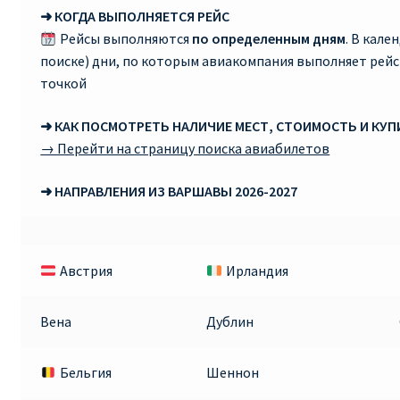
➜ КОГДА ВЫПОЛНЯЕТСЯ РЕЙС
RYANAIR.COM НА РУССКОМ – кнфтфшкюсщь
Рейсы выполняются
по определенным дням
. В кале
поиске) дни, по которым авиакомпания выполняет рей
Авиабилеты Ryanair на Тенерифе от €15
точкой
➜ КАК ПОСМОТРЕТЬ НАЛИЧИЕ МЕСТ, СТОИМОСТЬ И КУ
АВИАБИЛЕТЫ RYANAIR ОТ € 12
→ Перейти на страницу поиска авиабилетов
АВИАБИЛЕТЫ ВИЛЬНЮС БАРСЕЛОНА
➜ НАПРАВЛЕНИЯ ИЗ ВАРШАВЫ 2026-2027
АВИАБИЛЕТЫ ХЕЛЬСИНКИ МИЛАН
Австрия
Ирландия
Акции RYANAIR из Варшавы
Акции RYANAIR из Вильнюса
Вена
Дублин
Акции RYANAIR из Каунаса
Бельгия
Шеннон