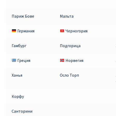
Париж Бове
Мальта
Германия
Черногория
Гамбург
Подгорица
Греция
Норвегия
Ханья
Осло Торп
Корфу
Санторини