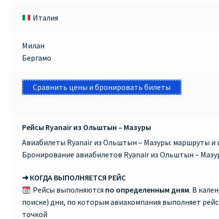
Италия
Милан
Бергамо
Сравнить цены и бронировать билеты
Рейсы Ryanair из Ольштын – Мазуры
Авиабилеты Ryanair из Ольштын – Мазуры: маршруты и 
Бронирование авиабилетов Ryanair из Ольштын – Мазу
➜ КОГДА ВЫПОЛНЯЕТСЯ РЕЙС
Рейсы выполняются
по определенным дням
. В кале
поиске) дни, по которым авиакомпания выполняет рей
точкой