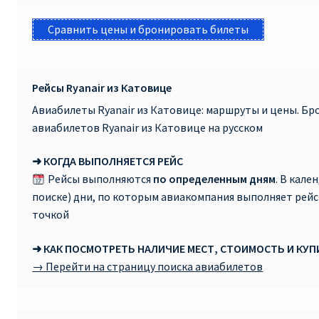
Сравнить цены и бронировать билеты
Рейсы Ryanair из Катовице
Авиабилеты Ryanair из Катовице: маршруты и цены. Б
авиабилетов Ryanair из Катовице на русском
➜ КОГДА ВЫПОЛНЯЕТСЯ РЕЙС
Рейсы выполняются
по определенным дням
. В кале
поиске) дни, по которым авиакомпания выполняет рей
точкой
➜ КАК ПОСМОТРЕТЬ НАЛИЧИЕ МЕСТ, СТОИМОСТЬ И КУ
→ Перейти на страницу поиска авиабилетов