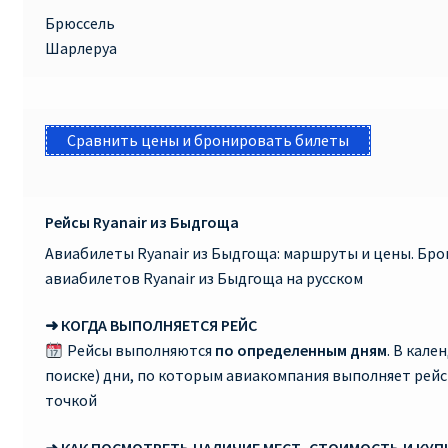
Брюссель
Шарлеруа
Сравнить цены и бронировать билеты
Рейсы Ryanair из Быдгоща
Авиабилеты Ryanair из Быдгоща: маршруты и цены. Бр
авиабилетов Ryanair из Быдгоща на русском
➜ КОГДА ВЫПОЛНЯЕТСЯ РЕЙС
Рейсы выполняются
по определенным дням
. В кале
поиске) дни, по которым авиакомпания выполняет рей
точкой