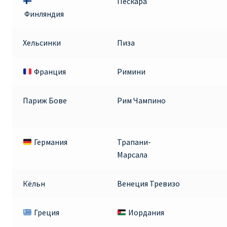
Пескара
ДЕШЕВЫЕ АВИАБИЛЕТЫ В ВЕНУ
Финляндия
ДЕШЕВЫЕ АВИАБИЛЕТЫ В ЛОНДОН
Хельсинки
Пиза
ДЕШЕВЫЕ АВИАБИЛЕТЫ В МИЛАН
Франция
Римини
ДЕШЕВЫЕ АВИАБИЛЕТЫ В ПАРИЖ
Париж Бове
Рим Чампино
ДЕШЕВЫЕ АВИАБИЛЕТЫ НА КИПР
Германия
Трапани-
ИНФОРМАЦИЯ ДЛЯ ПАССАЖИРОВ
Марсала
ВЫБОР И БРОНИРОВАНИЯ МЕСТ В RYANAIR
Кёльн
Венеция Тревизо
ЗАДЕРЖКА, ОТМЕНА, ПЕРЕНОС РЕЙСОВ RYANAIR
Греция
Иордания
ИЗМЕНЕНИЕ БРОНИРОВАНИЯ