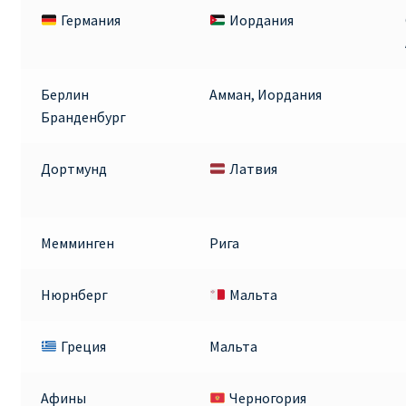
Германия
Иордания
Берлин
Амман, Иордания
Бранденбург
Дортмунд
Латвия
Мемминген
Рига
Нюрнберг
Мальта
Греция
Мальта
Афины
Черногория