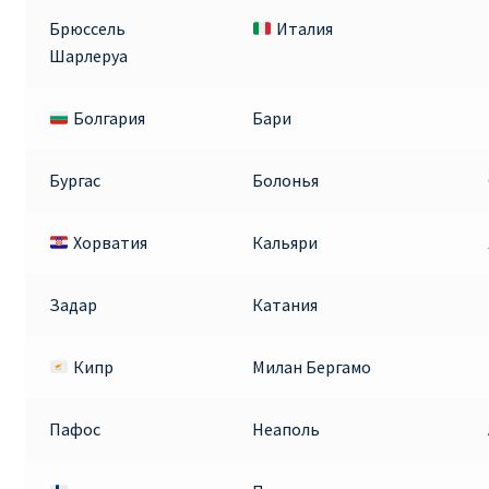
Аликанте
Брюссель
Италия
Шарлеруа
Барселона
Болгария
Бари
БИЛЕТЫ RYANAIR | ПОИСК ЛУЧШЕЙ ЦЕНЫ |
БРОНИРОВАНИЕ
Бургас
Болонья
БИЛЕТЫ RYANAIR НА ЗАВТРА КУПИТЬ ОНЛАЙН
Хорватия
Кальяри
ДЕШЕВЫЕ АВИАБИЛЕТЫ В БАРСЕЛОНУ
Задар
Катания
ДЕШЕВЫЕ АВИАБИЛЕТЫ В БЕРЛИН
Кипр
Милан Бергамо
ДЕШЕВЫЕ АВИАБИЛЕТЫ В БУХАРЕСТ
Пафос
Неаполь
ДЕШЕВЫЕ АВИАБИЛЕТЫ В ВАРШАВУ