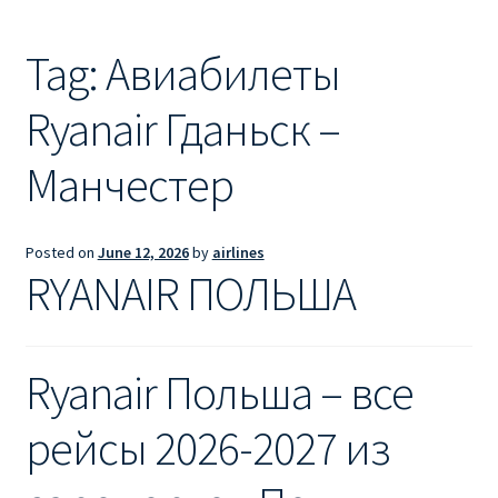
Ryanair из Лондона
Tag:
Авиабилеты
RYANAIR ИЗ РИГИ
Ryanair Гданьск –
Ryanair из Стокгольма
Манчестер
RYANAIR ИЗ ТАЛЛИНА
Ryanair из Тампере
Posted on
June 12, 2026
by
airlines
RYANAIR ПОЛЬША
RYANAIR ИЗ ЧЕХИИ | ПРАГА, ОСТРАВА, ПАРДУБИЦЕ,
БРНО
Ryanair Польша – все
Ryanair изменение имени
рейсы 2026-2027 из
Ryanair изменения