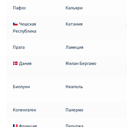
Пафос
Кальяри
Чешская
Катания
Республика
Прага
Ламеция
Дания
Милан Бергамо
Биллунн
Неаполь
Копенгаген
Палермо
Франция
Перуджа