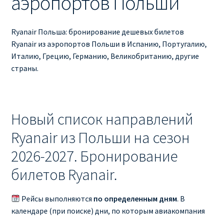
аэропортов Польши
Ryanair изменить дату
Ryanair изменить фамилию
Ryanair Польша: бронирование дешевых билетов
Ryanair из аэропортов Польши в Испанию, Португалию,
Ryanair Испания
Италию, Грецию, Германию, Великобританию, другие
страны.
RYANAIR ИТАЛИЯ
RYANAIR КУПИТЬ БИЛЕТЫ ENGLISH
Новый список направлений
Ryanair направления, акции
Ryanair из Польши на сезон
2026-2027. Бронирование
Ryanair онлайн регистрация
билетов Ryanair.
Ryanair ошибка в фамилии, имени
Рейсы выполняются
по определенным дням
. В
Ryanair пересадки
календаре (при поиске) дни, по которым авиакомпания