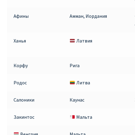
ПРАВИЛА RYANAIR В АЭРОПОРТУ И НА БОРТУ
Афины
Амман, Иордания
ПРАВИЛА ПРОВОЗА БАГАЖА RYANAIR
Ханья
Латвия
ПУТЕШЕСТВИЕ С ДЕТЬМИ И МЛАДЕНЦАМИ
РЕЙСАМИ RYANAIR
Корфу
Рига
РЕГИСТРАЦИЯ НА РЕЙС И ДОКУМЕНТЫ ДЛЯ
ПУТЕШЕСТВИЯ РЕЙСАМИ RYANAIR
Родос
Литва
Информация по бронированию билетов Ryanair
Салоники
Каунас
КАК НАЙТИ ДЕШЕВЫЙ БИЛЕТ
Закинтос
Мальта
Кипр
Венгрия
Мальта