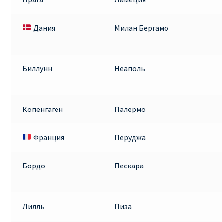
Дания
Милан Бергамо
Биллунн
Неаполь
Копенгаген
Палермо
Франция
Перуджа
Бордо
Пескара
Лилль
Пиза