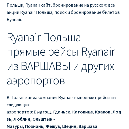
Ryanair изменить дату
Польши, Ryanair сайт, бронирование на русском: все
акции Ryanair Польша, поиск и бронирование билетов
Ryanair изменить фамилию
Ryanair.
Ryanair Польша –
Ryanair Испания
прямые рейсы Ryanair
RYANAIR ИТАЛИЯ
из ВАРШАВЫ и других
RYANAIR КУПИТЬ БИЛЕТЫ ENGLISH
аэропортов
Ryanair направления, акции
Ryanair онлайн регистрация
В Польше авиакомпания Ryanair выполняет рейсы из
следующих
Ryanair ошибка в фамилии, имени
аэропортов:
Быдгощ, Гданьск, Катовице, Краков, Лод
зь, Люблин, Ольштын –
Ryanair пересадки
Мазуры, Познань, Жешув, Щецин, Варшава