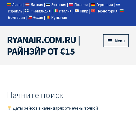
Литва
|
Латвия
|
Эстония
|
Польша
|
Германия
|
Израиль
|
Финляндия
|
Италия
|
Кипр
|
Черногория
|
Болгария
|
Чехия
|
Румыния
RYANAIR.COM.RU |
Skip
Skip
Menu
to
to
РАЙНЭЙР ОТ €15
navigation
content
Home
RYANAIR | ПОИСК АВИАБИЛЕТОВ
Начните поиск
RYANAIR PL ОТ € 9
Даты рейсов в календарях отмечены точкой
Ryanair Беларусь
Ryanair Германия