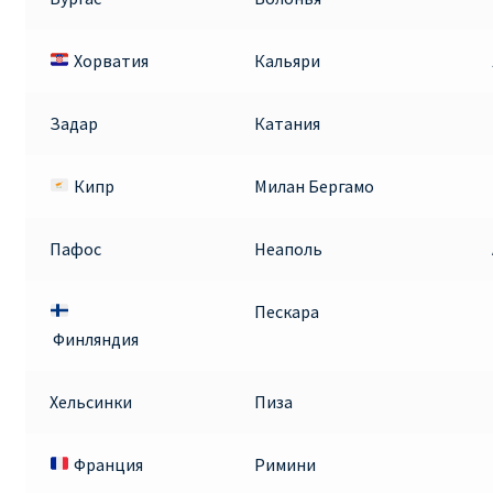
Аликанте
Хорватия
Кальяри
Барселона
Задар
Катания
БИЛЕТЫ RYANAIR | ПОИСК ЛУЧШЕЙ ЦЕНЫ |
БРОНИРОВАНИЕ
Кипр
Милан Бергамо
БИЛЕТЫ RYANAIR НА ЗАВТРА КУПИТЬ ОНЛАЙН
Пафос
Неаполь
ДЕШЕВЫЕ АВИАБИЛЕТЫ В БАРСЕЛОНУ
Пескара
ДЕШЕВЫЕ АВИАБИЛЕТЫ В БЕРЛИН
Финляндия
ДЕШЕВЫЕ АВИАБИЛЕТЫ В БУХАРЕСТ
Хельсинки
Пиза
ДЕШЕВЫЕ АВИАБИЛЕТЫ В ВАРШАВУ
Франция
Римини