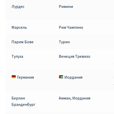
Лурдес
Римини
Марсель
Рим Чампино
Париж Бове
Турин
Тулуза
Венеция Тревизо
Германия
Иордания
Берлин
Амман, Иордания
Бранденбург