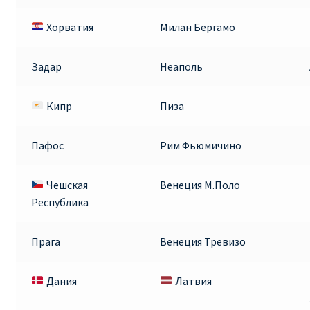
Хорватия
Милан Бергамо
Задар
Неаполь
Кипр
Пиза
Пафос
Рим Фьюмичино
Чешская
Венеция М.Поло
Республика
Прага
Венеция Тревизо
Дания
Латвия