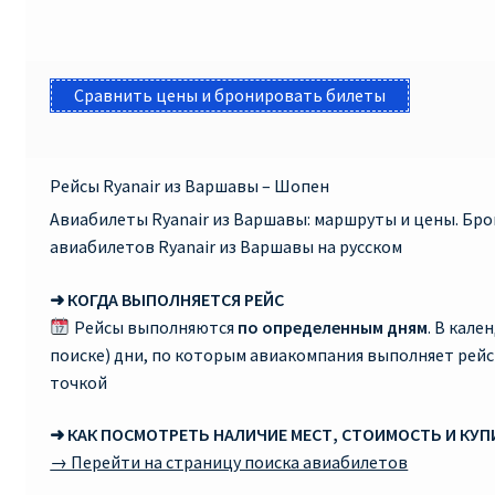
КУПИТЬ АВИАБИЛЕТЫ ДЕШЕВО
Милан
Сравнить цены и бронировать билеты
Париж
Рейсы Ryanair из Варшавы – Шопен
ПРАВИЛА РЕГИСТРАЦИИ
Авиабилеты Ryanair из Варшавы: маршруты и цены. Бр
авиабилетов Ryanair из Варшавы на русском
ПРИЛОЖЕНИЕ RYANAIR НА РУССКОМ
➜ КОГДА ВЫПОЛНЯЕТСЯ РЕЙС
ПРОВОЗ БАГАЖА RYANAIR – ПРАВИЛА
Рейсы выполняются
по определенным дням
. В кале
поиске) дни, по которым авиакомпания выполняет рей
РАЙАНЭЙР НА РУССКОМ | КНФТФШК
точкой
РЕГИСТРАЦИЯ НА РЕЙС RYANAIR
➜ КАК ПОСМОТРЕТЬ НАЛИЧИЕ МЕСТ, СТОИМОСТЬ И КУ
→ Перейти на страницу поиска авиабилетов
Регистрация ребенка на рейс RYANAIR