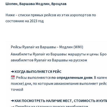
Шопен, Варшава Модлин, Вроцлав
RYANAIR ПОДГОРИЦА, ЧЕРНОГОРИЯ
Ниже – списки прямых рейсов из этих аэропортов по
состоянию на 2023 год
Ryanair Польша
RYANAIR ПОРТУГАЛИЯ
Рейсы Ryanair из Варшавы – Модлин (WMI)
RYANAIR ПОСАДОЧНЫЙ ТАЛОН – BOARDING PASS
Авиабилеты Ryanair из Варшавы: маршруты и цены. Бр
Ryanair Россия
авиабилетов Ryanair из Варшавы на русском
➜ КОГДА ВЫПОЛНЯЕТСЯ РЕЙС
RYANAIR ТЕЛЬ-АВИВ, ЭЙЛАТ, ИЗРАИЛЬ
Рейсы выполняются
по определенным дням
. В кале
поиске) дни, по которым авиакомпания выполняет рей
RYANAIR УКРАИНА | АВИАБИЛЕТЫ ОТ €15
точкой
Ryanair Україна из Киева, Одессы, Львова, Харькова,
➜ КАК ПОСМОТРЕТЬ НАЛИЧИЕ МЕСТ, СТОИМОСТЬ И КУ
Херсона от € 15
→ Перейти на страницу поиска авиабилетов