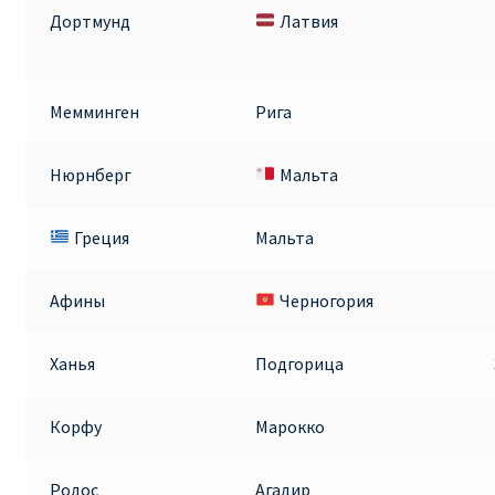
Дортмунд
Латвия
Мемминген
Рига
Нюрнберг
Мальта
Греция
Мальта
Афины
Черногория
Ханья
Подгорица
Корфу
Марокко
Родос
Агадир