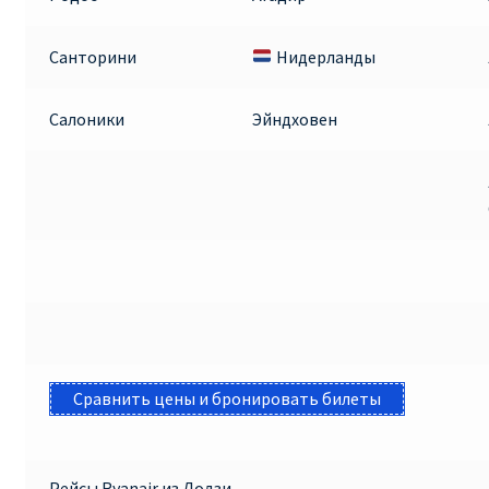
Санторини
Нидерланды
Салоники
Эйндховен
Сравнить цены и бронировать билеты
Рейсы Ryanair из Лодзи