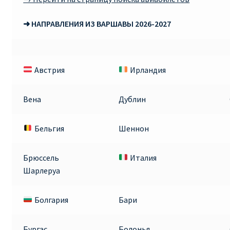
RYANAIR.COM НА РУССКОМ – кнфтфшкюсщь
➜ НАПРАВЛЕНИЯ ИЗ ВАРШАВЫ 2026-2027
Авиабилеты Ryanair на Тенерифе от €15
Австрия
Ирландия
АВИАБИЛЕТЫ RYANAIR ОТ € 12
Вена
Дублин
АВИАБИЛЕТЫ ВИЛЬНЮС БАРСЕЛОНА
Бельгия
Шеннон
АВИАБИЛЕТЫ ХЕЛЬСИНКИ МИЛАН
Акции RYANAIR из Варшавы
Брюссель
Италия
Шарлеруа
Акции RYANAIR из Вильнюса
Болгария
Бари
Акции RYANAIR из Каунаса
Бургас
Болонья