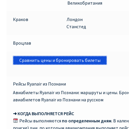
Великобритания
Краков
Лондон
Станстед
Вроцлав
Сравнить цены и бронировать билеты
Рейсы Ryanair из Познани
Авиабилеты Ryanair из Познани: маршруты и цены. Бр
авиабилетов Ryanair из Познани на русском
➜ КОГДА ВЫПОЛНЯЕТСЯ РЕЙС
Рейсы выполняются
по определенным дням
. В кале
поиске) дни, по которым авиакомпания выполняет рей