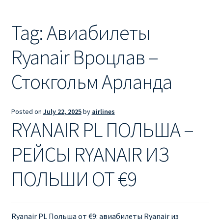
Ryanair из Лондона
Tag:
Авиабилеты
RYANAIR ИЗ РИГИ
Ryanair Вроцлав –
Ryanair из Стокгольма
Стокгольм Арланда
RYANAIR ИЗ ТАЛЛИНА
Ryanair из Тампере
Posted on
July 22, 2025
by
airlines
RYANAIR PL ПОЛЬША –
RYANAIR ИЗ ЧЕХИИ | ПРАГА, ОСТРАВА, ПАРДУБИЦЕ,
БРНО
РЕЙСЫ RYANAIR ИЗ
ПОЛЬШИ ОТ €9
Ryanair изменение имени
Ryanair изменения
Ryanair PL Польша от €9: авиабилеты Ryanair из