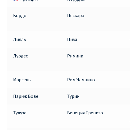
Бордо
Пескара
Лилль
Пиза
Лурдес
Римини
Марсель
Рим Чампино
Париж Бове
Турин
Тулуза
Венеция Тревизо