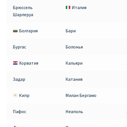
Аликанте
Брюссель
Италия
Шарлеруа
Барселона
Болгария
Бари
БИЛЕТЫ RYANAIR | ПОИСК ЛУЧШЕЙ ЦЕНЫ |
БРОНИРОВАНИЕ
Бургас
Болонья
БИЛЕТЫ RYANAIR НА ЗАВТРА КУПИТЬ ОНЛАЙН
Хорватия
Кальяри
ДЕШЕВЫЕ АВИАБИЛЕТЫ В БАРСЕЛОНУ
Задар
Катания
ДЕШЕВЫЕ АВИАБИЛЕТЫ В БЕРЛИН
Кипр
Милан Бергамо
ДЕШЕВЫЕ АВИАБИЛЕТЫ В БУХАРЕСТ
Пафос
Неаполь
ДЕШЕВЫЕ АВИАБИЛЕТЫ В ВАРШАВУ