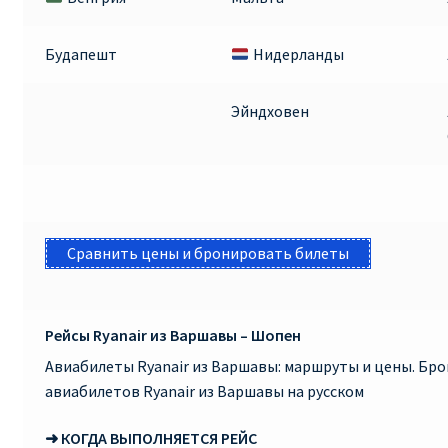
КУПИТЬ АВИАБИЛЕТЫ ДЕШЕВО
Будапешт
Нидерланды
Милан
Эйндховен
Париж
ПРАВИЛА РЕГИСТРАЦИИ
ПРИЛОЖЕНИЕ RYANAIR НА РУССКОМ
Сравнить цены и бронировать билеты
ПРОВОЗ БАГАЖА RYANAIR – ПРАВИЛА
Рейсы Ryanair из Варшавы – Шопен
РАЙАНЭЙР НА РУССКОМ | КНФТФШК
Авиабилеты Ryanair из Варшавы: маршруты и цены. Бр
РЕГИСТРАЦИЯ НА РЕЙС RYANAIR
авиабилетов Ryanair из Варшавы на русском
➜ КОГДА ВЫПОЛНЯЕТСЯ РЕЙС
Регистрация ребенка на рейс RYANAIR