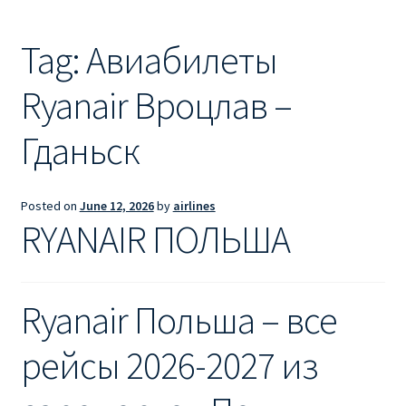
Ryanair из Лондона
Tag:
Авиабилеты
RYANAIR ИЗ РИГИ
Ryanair Вроцлав –
Ryanair из Стокгольма
Гданьск
RYANAIR ИЗ ТАЛЛИНА
Ryanair из Тампере
Posted on
June 12, 2026
by
airlines
RYANAIR ПОЛЬША
RYANAIR ИЗ ЧЕХИИ | ПРАГА, ОСТРАВА, ПАРДУБИЦЕ,
БРНО
Ryanair Польша – все
Ryanair изменение имени
рейсы 2026-2027 из
Ryanair изменения