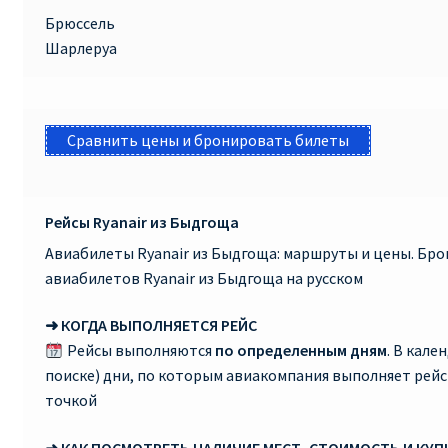
Брюссель
Шарлеруа
Сравнить цены и бронировать билеты
Рейсы Ryanair из Быдгоща
Авиабилеты Ryanair из Быдгоща: маршруты и цены. Бр
авиабилетов Ryanair из Быдгоща на русском
➜ КОГДА ВЫПОЛНЯЕТСЯ РЕЙС
Рейсы выполняются
по определенным дням
. В кале
поиске) дни, по которым авиакомпания выполняет рей
точкой