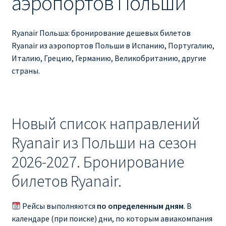
аэропортов Польши
Ryanair изменить дату
Ryanair изменить фамилию
Ryanair Польша: бронирование дешевых билетов
Ryanair из аэропортов Польши в Испанию, Португалию,
Ryanair Испания
Италию, Грецию, Германию, Великобританию, другие
страны.
RYANAIR ИТАЛИЯ
RYANAIR КУПИТЬ БИЛЕТЫ ENGLISH
Новый список направлений
Ryanair направления, акции
Ryanair из Польши на сезон
2026-2027. Бронирование
Ryanair онлайн регистрация
билетов Ryanair.
Ryanair ошибка в фамилии, имени
Рейсы выполняются
по определенным дням
. В
Ryanair пересадки
календаре (при поиске) дни, по которым авиакомпания