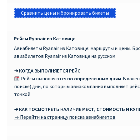
Сравнить цены и бронировать билеты
Рейсы Ryanair из Катовице
Авиабилеты Ryanair из Катовице: маршруты и цены. Б
авиабилетов Ryanair из Катовице на русском
➜ КОГДА ВЫПОЛНЯЕТСЯ РЕЙС
Рейсы выполняются
по определенным дням
. В кале
поиске) дни, по которым авиакомпания выполняет рей
точкой
➜ КАК ПОСМОТРЕТЬ НАЛИЧИЕ МЕСТ, СТОИМОСТЬ И КУ
→ Перейти на страницу поиска авиабилетов