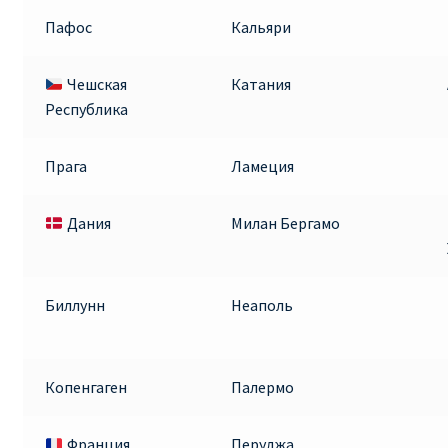
Пафос
Кальяри
Чешская
Катания
Республика
Прага
Ламеция
Дания
Милан Бергамо
Биллунн
Неаполь
Копенгаген
Палермо
Франция
Перуджа