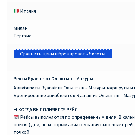
Италия
Милан
Бергамо
Сравнить цены и бронировать билеты
Рейсы Ryanair из Ольштын – Мазуры
Авиабилеты Ryanair из Ольштын – Мазуры: маршруты и 
Бронирование авиабилетов Ryanair из Ольштын – Мазу
➜ КОГДА ВЫПОЛНЯЕТСЯ РЕЙС
Рейсы выполняются
по определенным дням
. В кале
поиске) дни, по которым авиакомпания выполняет рей
точкой