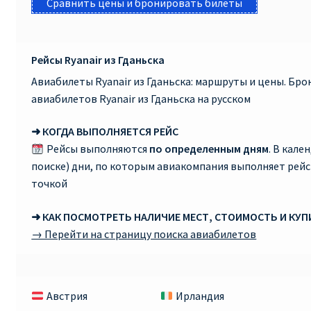
Сравнить цены и бронировать билеты
Рейсы Ryanair из Гданьска
Авиабилеты Ryanair из Гданьска: маршруты и цены. Бр
авиабилетов Ryanair из Гданьска на русском
➜ КОГДА ВЫПОЛНЯЕТСЯ РЕЙС
Рейсы выполняются
по определенным дням
. В кале
поиске) дни, по которым авиакомпания выполняет рей
точкой
➜ КАК ПОСМОТРЕТЬ НАЛИЧИЕ МЕСТ, СТОИМОСТЬ И КУ
→ Перейти на страницу поиска авиабилетов
Австрия
Ирландия