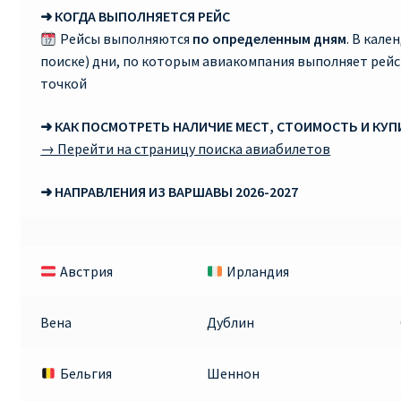
➜ КОГДА ВЫПОЛНЯЕТСЯ РЕЙС
RYANAIR.COM НА РУССКОМ – кнфтфшкюсщь
Рейсы выполняются
по определенным дням
. В кале
поиске) дни, по которым авиакомпания выполняет рей
Авиабилеты Ryanair на Тенерифе от €15
точкой
➜ КАК ПОСМОТРЕТЬ НАЛИЧИЕ МЕСТ, СТОИМОСТЬ И КУ
АВИАБИЛЕТЫ RYANAIR ОТ € 12
→ Перейти на страницу поиска авиабилетов
АВИАБИЛЕТЫ ВИЛЬНЮС БАРСЕЛОНА
➜ НАПРАВЛЕНИЯ ИЗ ВАРШАВЫ 2026-2027
АВИАБИЛЕТЫ ХЕЛЬСИНКИ МИЛАН
Австрия
Ирландия
Акции RYANAIR из Варшавы
Акции RYANAIR из Вильнюса
Вена
Дублин
Акции RYANAIR из Каунаса
Бельгия
Шеннон