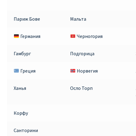
Париж Бове
Мальта
Германия
Черногория
Гамбург
Подгорица
Греция
Норвегия
Ханья
Осло Торп
Корфу
Санторини