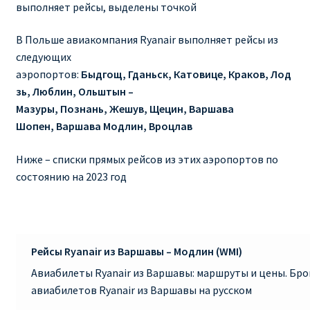
выполняет рейсы, выделены точкой
RYANAIR ПОДГОРИЦА, ЧЕРНОГОРИЯ
В Польше авиакомпания Ryanair выполняет рейсы из
следующих
Ryanair Польша
аэропортов:
Быдгощ, Гданьск, Катовице, Краков, Лод
зь, Люблин, Ольштын –
RYANAIR ПОРТУГАЛИЯ
Мазуры, Познань, Жешув, Щецин, Варшава
Шопен, Варшава Модлин, Вроцлав
RYANAIR ПОСАДОЧНЫЙ ТАЛОН – BOARDING PASS
Ниже – списки прямых рейсов из этих аэропортов по
Ryanair Россия
состоянию на 2023 год
RYANAIR ТЕЛЬ-АВИВ, ЭЙЛАТ, ИЗРАИЛЬ
RYANAIR УКРАИНА | АВИАБИЛЕТЫ ОТ €15
Рейсы Ryanair из Варшавы – Модлин (WMI)
Авиабилеты Ryanair из Варшавы: маршруты и цены. Бр
Ryanair Україна из Киева, Одессы, Львова, Харькова,
авиабилетов Ryanair из Варшавы на русском
Херсона от € 15