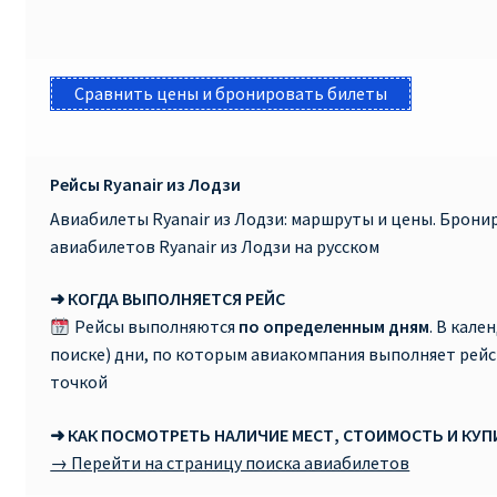
Сравнить цены и бронировать билеты
Рейсы Ryanair из Лодзи
Авиабилеты Ryanair из Лодзи: маршруты и цены. Брон
авиабилетов Ryanair из Лодзи на русском
➜ КОГДА ВЫПОЛНЯЕТСЯ РЕЙС
Рейсы выполняются
по определенным дням
. В кале
поиске) дни, по которым авиакомпания выполняет рей
точкой
➜ КАК ПОСМОТРЕТЬ НАЛИЧИЕ МЕСТ, СТОИМОСТЬ И КУ
→ Перейти на страницу поиска авиабилетов