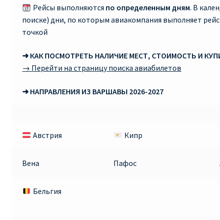
Рейсы выполняются
по определенным дням
. В кале
поиске) дни, по которым авиакомпания выполняет рей
Рим
точкой
Рождественские направления от € 9
➜ КАК ПОСМОТРЕТЬ НАЛИЧИЕ МЕСТ, СТОИМОСТЬ И КУ
→ Перейти на страницу поиска авиабилетов
Райнэйр на русском
➜ НАПРАВЛЕНИЯ ИЗ ВАРШАВЫ 2026-2027
О сайте
Австрия
Кипр
Вена
Пафос
Бельгия