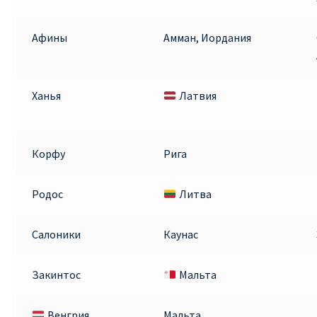
ПРАВИЛА RYANAIR В АЭРОПОРТУ И НА БОРТУ
Афины
Амман, Иордания
ПРАВИЛА ПРОВОЗА БАГАЖА RYANAIR
Ханья
Латвия
ПУТЕШЕСТВИЕ С ДЕТЬМИ И МЛАДЕНЦАМИ
РЕЙСАМИ RYANAIR
Корфу
Рига
РЕГИСТРАЦИЯ НА РЕЙС И ДОКУМЕНТЫ ДЛЯ
ПУТЕШЕСТВИЯ РЕЙСАМИ RYANAIR
Родос
Литва
Информация по бронированию билетов Ryanair
Салоники
Каунас
КАК НАЙТИ ДЕШЕВЫЙ БИЛЕТ
Закинтос
Мальта
Кипр
Венгрия
Мальта