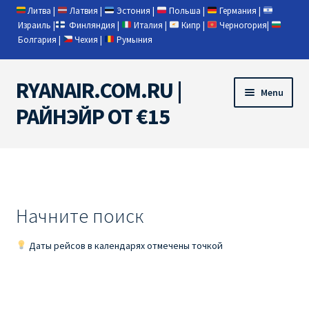
Литва
|
Латвия
|
Эстония
|
Польша
|
Германия
|
Израиль
|
Финляндия
|
Италия
|
Кипр
|
Черногория
|
Болгария
|
Чехия
|
Румыния
RYANAIR.COM.RU |
Skip
Skip
Menu
to
to
РАЙНЭЙР ОТ €15
navigation
content
Home
RYANAIR | ПОИСК АВИАБИЛЕТОВ
Начните поиск
RYANAIR PL ОТ € 9
Даты рейсов в календарях отмечены точкой
Ryanair Беларусь
Ryanair Германия