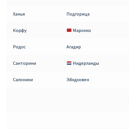
Ханья
Подгорица
Корфу
Марокко
Родос
Агадир
Санторини
Нидерланды
Салоники
Эйндховен