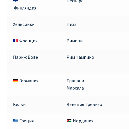
Пескара
ДЕШЕВЫЕ АВИАБИЛЕТЫ В ВЕНУ
Финляндия
ДЕШЕВЫЕ АВИАБИЛЕТЫ В ЛОНДОН
Хельсинки
Пиза
ДЕШЕВЫЕ АВИАБИЛЕТЫ В МИЛАН
Франция
Римини
ДЕШЕВЫЕ АВИАБИЛЕТЫ В ПАРИЖ
Париж Бове
Рим Чампино
ДЕШЕВЫЕ АВИАБИЛЕТЫ НА КИПР
Германия
Трапани-
ИНФОРМАЦИЯ ДЛЯ ПАССАЖИРОВ
Марсала
ВЫБОР И БРОНИРОВАНИЯ МЕСТ В RYANAIR
Кёльн
Венеция Тревизо
ЗАДЕРЖКА, ОТМЕНА, ПЕРЕНОС РЕЙСОВ RYANAIR
Греция
Иордания
ИЗМЕНЕНИЕ БРОНИРОВАНИЯ