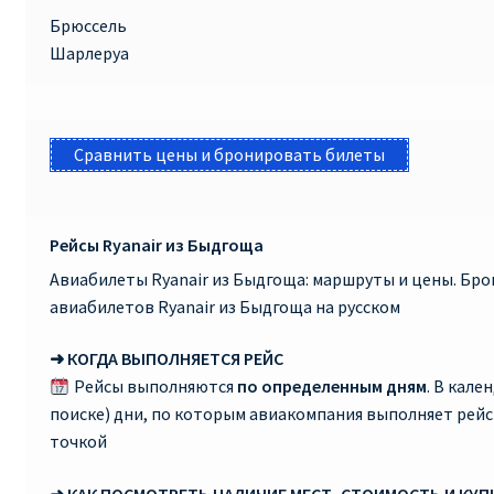
Брюссель
Шарлеруа
Сравнить цены и бронировать билеты
Рейсы Ryanair из Быдгоща
Авиабилеты Ryanair из Быдгоща: маршруты и цены. Бр
авиабилетов Ryanair из Быдгоща на русском
➜ КОГДА ВЫПОЛНЯЕТСЯ РЕЙС
Рейсы выполняются
по определенным дням
. В кале
поиске) дни, по которым авиакомпания выполняет рей
точкой