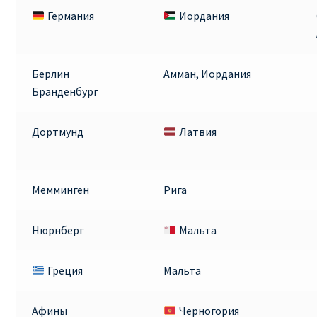
Германия
Иордания
Берлин
Амман, Иордания
Бранденбург
Дортмунд
Латвия
Мемминген
Рига
Нюрнберг
Мальта
Греция
Мальта
Афины
Черногория