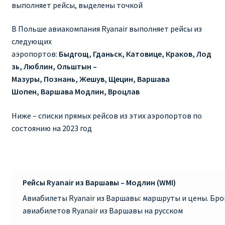
выполняет рейсы, выделены точкой
RYANAIR ПОДГОРИЦА, ЧЕРНОГОРИЯ
В Польше авиакомпания Ryanair выполняет рейсы из
следующих
Ryanair Польша
аэропортов:
Быдгощ, Гданьск, Катовице, Краков, Лод
зь, Люблин, Ольштын –
RYANAIR ПОРТУГАЛИЯ
Мазуры, Познань, Жешув, Щецин, Варшава
Шопен, Варшава Модлин, Вроцлав
RYANAIR ПОСАДОЧНЫЙ ТАЛОН – BOARDING PASS
Ниже – списки прямых рейсов из этих аэропортов по
Ryanair Россия
состоянию на 2023 год
RYANAIR ТЕЛЬ-АВИВ, ЭЙЛАТ, ИЗРАИЛЬ
RYANAIR УКРАИНА | АВИАБИЛЕТЫ ОТ €15
Рейсы Ryanair из Варшавы – Модлин (WMI)
Авиабилеты Ryanair из Варшавы: маршруты и цены. Бр
Ryanair Україна из Киева, Одессы, Львова, Харькова,
авиабилетов Ryanair из Варшавы на русском
Херсона от € 15