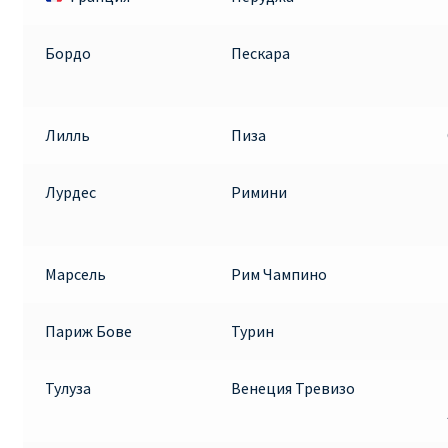
Бордо
Пескара
Лилль
Пиза
Лурдес
Римини
Марсель
Рим Чампино
Париж Бове
Турин
Тулуза
Венеция Тревизо