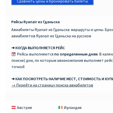
Сравнить цены и бронировать билеты
Рейсы Ryanair из Гданьска
Авиабилеты Ryanair из Гданьска: маршруты и цены. Бр
авиабилетов Ryanair из Гданьска на русском
➜ КОГДА ВЫПОЛНЯЕТСЯ РЕЙС
Рейсы выполняются
по определенным дням
. В кале
поиске) дни, по которым авиакомпания выполняет рей
точкой
➜ КАК ПОСМОТРЕТЬ НАЛИЧИЕ МЕСТ, СТОИМОСТЬ И КУ
→ Перейти на страницу поиска авиабилетов
Австрия
Ирландия