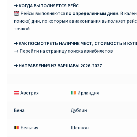
➜ КОГДА ВЫПОЛНЯЕТСЯ РЕЙС
RYANAIR.COM НА РУССКОМ – кнфтфшкюсщь
Рейсы выполняются
по определенным дням
. В кале
поиске) дни, по которым авиакомпания выполняет рей
Авиабилеты Ryanair на Тенерифе от €15
точкой
➜ КАК ПОСМОТРЕТЬ НАЛИЧИЕ МЕСТ, СТОИМОСТЬ И КУ
АВИАБИЛЕТЫ RYANAIR ОТ € 12
→ Перейти на страницу поиска авиабилетов
АВИАБИЛЕТЫ ВИЛЬНЮС БАРСЕЛОНА
➜ НАПРАВЛЕНИЯ ИЗ ВАРШАВЫ 2026-2027
АВИАБИЛЕТЫ ХЕЛЬСИНКИ МИЛАН
Австрия
Ирландия
Акции RYANAIR из Варшавы
Акции RYANAIR из Вильнюса
Вена
Дублин
Акции RYANAIR из Каунаса
Бельгия
Шеннон