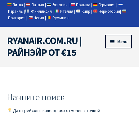
Литва
|
Латвия
|
Эстония
|
Польша
|
Германия
|
Израиль
|
Финляндия
|
Италия
|
Кипр
|
Черногория
|
Болгария
|
Чехия
|
Румыния
RYANAIR.COM.RU |
Skip
Skip
Menu
to
to
РАЙНЭЙР ОТ €15
navigation
content
Home
RYANAIR | ПОИСК АВИАБИЛЕТОВ
Начните поиск
RYANAIR PL ОТ € 9
Даты рейсов в календарях отмечены точкой
Ryanair Беларусь
Ryanair Германия