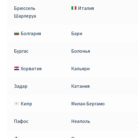
Аликанте
Брюссель
Италия
Шарлеруа
Барселона
Болгария
Бари
БИЛЕТЫ RYANAIR | ПОИСК ЛУЧШЕЙ ЦЕНЫ |
БРОНИРОВАНИЕ
Бургас
Болонья
БИЛЕТЫ RYANAIR НА ЗАВТРА КУПИТЬ ОНЛАЙН
Хорватия
Кальяри
ДЕШЕВЫЕ АВИАБИЛЕТЫ В БАРСЕЛОНУ
Задар
Катания
ДЕШЕВЫЕ АВИАБИЛЕТЫ В БЕРЛИН
Кипр
Милан Бергамо
ДЕШЕВЫЕ АВИАБИЛЕТЫ В БУХАРЕСТ
Пафос
Неаполь
ДЕШЕВЫЕ АВИАБИЛЕТЫ В ВАРШАВУ