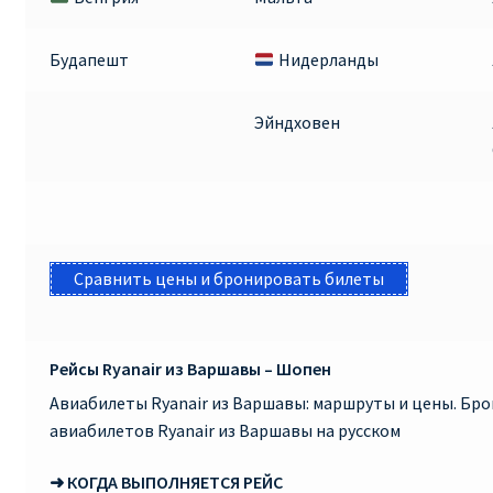
КУПИТЬ АВИАБИЛЕТЫ ДЕШЕВО
Будапешт
Нидерланды
Милан
Эйндховен
Париж
ПРАВИЛА РЕГИСТРАЦИИ
ПРИЛОЖЕНИЕ RYANAIR НА РУССКОМ
Сравнить цены и бронировать билеты
ПРОВОЗ БАГАЖА RYANAIR – ПРАВИЛА
Рейсы Ryanair из Варшавы – Шопен
РАЙАНЭЙР НА РУССКОМ | КНФТФШК
Авиабилеты Ryanair из Варшавы: маршруты и цены. Бр
РЕГИСТРАЦИЯ НА РЕЙС RYANAIR
авиабилетов Ryanair из Варшавы на русском
➜ КОГДА ВЫПОЛНЯЕТСЯ РЕЙС
Регистрация ребенка на рейс RYANAIR