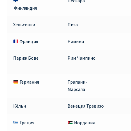
Пескара
ДЕШЕВЫЕ АВИАБИЛЕТЫ В ВЕНУ
Финляндия
ДЕШЕВЫЕ АВИАБИЛЕТЫ В ЛОНДОН
Хельсинки
Пиза
ДЕШЕВЫЕ АВИАБИЛЕТЫ В МИЛАН
Франция
Римини
ДЕШЕВЫЕ АВИАБИЛЕТЫ В ПАРИЖ
Париж Бове
Рим Чампино
ДЕШЕВЫЕ АВИАБИЛЕТЫ НА КИПР
Германия
Трапани-
ИНФОРМАЦИЯ ДЛЯ ПАССАЖИРОВ
Марсала
ВЫБОР И БРОНИРОВАНИЯ МЕСТ В RYANAIR
Кёльн
Венеция Тревизо
ЗАДЕРЖКА, ОТМЕНА, ПЕРЕНОС РЕЙСОВ RYANAIR
Греция
Иордания
ИЗМЕНЕНИЕ БРОНИРОВАНИЯ