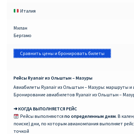
Италия
Милан
Бергамо
Сравнить цены и бронировать билеты
Рейсы Ryanair из Ольштын – Мазуры
Авиабилеты Ryanair из Ольштын – Мазуры: маршруты и 
Бронирование авиабилетов Ryanair из Ольштын – Мазу
➜ КОГДА ВЫПОЛНЯЕТСЯ РЕЙС
Рейсы выполняются
по определенным дням
. В кале
поиске) дни, по которым авиакомпания выполняет рей
точкой