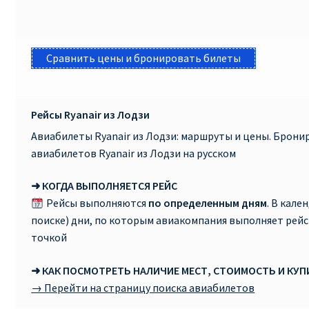
Сравнить цены и бронировать билеты
Рейсы Ryanair из Лодзи
Авиабилеты Ryanair из Лодзи: маршруты и цены. Брон
авиабилетов Ryanair из Лодзи на русском
➜ КОГДА ВЫПОЛНЯЕТСЯ РЕЙС
Рейсы выполняются
по определенным дням
. В кале
поиске) дни, по которым авиакомпания выполняет рей
точкой
➜ КАК ПОСМОТРЕТЬ НАЛИЧИЕ МЕСТ, СТОИМОСТЬ И КУ
→ Перейти на страницу поиска авиабилетов