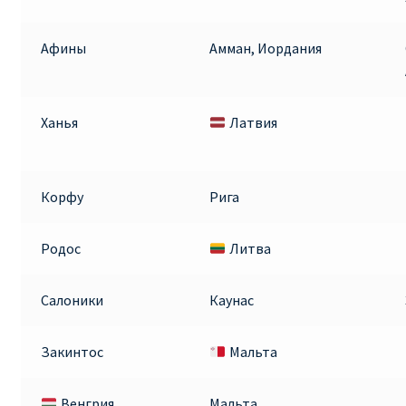
ПРАВИЛА RYANAIR В АЭРОПОРТУ И НА БОРТУ
Афины
Амман, Иордания
ПРАВИЛА ПРОВОЗА БАГАЖА RYANAIR
Ханья
Латвия
ПУТЕШЕСТВИЕ С ДЕТЬМИ И МЛАДЕНЦАМИ
РЕЙСАМИ RYANAIR
Корфу
Рига
РЕГИСТРАЦИЯ НА РЕЙС И ДОКУМЕНТЫ ДЛЯ
ПУТЕШЕСТВИЯ РЕЙСАМИ RYANAIR
Родос
Литва
Информация по бронированию билетов Ryanair
Салоники
Каунас
КАК НАЙТИ ДЕШЕВЫЙ БИЛЕТ
Закинтос
Мальта
Кипр
Венгрия
Мальта