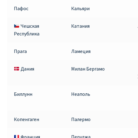
Пафос
Кальяри
Чешская
Катания
Республика
Прага
Ламеция
Дания
Милан Бергамо
Биллунн
Неаполь
Копенгаген
Палермо
Франция
Перуджа