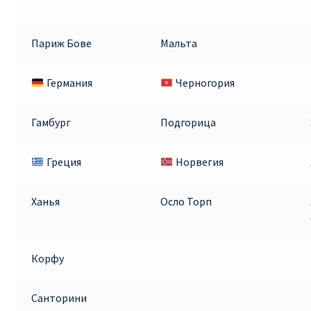
Париж Бове
Мальта
Германия
Черногория
Гамбург
Подгорица
Греция
Норвегия
Ханья
Осло Торп
Корфу
Санторини