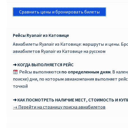
Сравнить цены и бронировать билеты
Рейсы Ryanair из Катовице
Авиабилеты Ryanair из Катовице: маршруты и цены. Б
авиабилетов Ryanair из Катовице на русском
➜ КОГДА ВЫПОЛНЯЕТСЯ РЕЙС
Рейсы выполняются
по определенным дням
. В кале
поиске) дни, по которым авиакомпания выполняет рей
точкой
➜ КАК ПОСМОТРЕТЬ НАЛИЧИЕ МЕСТ, СТОИМОСТЬ И КУ
→ Перейти на страницу поиска авиабилетов