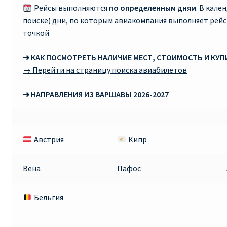
Рейсы выполняются
по определенным дням
. В кале
поиске) дни, по которым авиакомпания выполняет рей
Рим
точкой
Рождественские направления от € 9
➜ КАК ПОСМОТРЕТЬ НАЛИЧИЕ МЕСТ, СТОИМОСТЬ И КУ
→ Перейти на страницу поиска авиабилетов
Райнэйр на русском
➜ НАПРАВЛЕНИЯ ИЗ ВАРШАВЫ 2026-2027
О сайте
Австрия
Кипр
Вена
Пафос
Бельгия