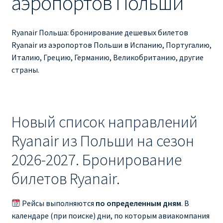
аэропортов Польши
Ryanair изменить дату
Ryanair изменить фамилию
Ryanair Польша: бронирование дешевых билетов
Ryanair из аэропортов Польши в Испанию, Португалию,
Ryanair Испания
Италию, Грецию, Германию, Великобританию, другие
страны.
RYANAIR ИТАЛИЯ
RYANAIR КУПИТЬ БИЛЕТЫ ENGLISH
Новый список направлений
Ryanair направления, акции
Ryanair из Польши на сезон
2026-2027. Бронирование
Ryanair онлайн регистрация
билетов Ryanair.
Ryanair ошибка в фамилии, имени
Рейсы выполняются
по определенным дням
. В
Ryanair пересадки
календаре (при поиске) дни, по которым авиакомпания