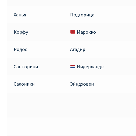
Ханья
Подгорица
Корфу
Марокко
Родос
Агадир
Санторини
Нидерланды
Салоники
Эйндховен