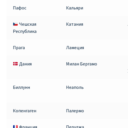
Пафос
Кальяри
Чешская
Катания
Республика
Прага
Ламеция
Дания
Милан Бергамо
Биллунн
Неаполь
Копенгаген
Палермо
Франция
Перуджа