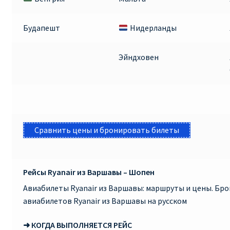
КУПИТЬ АВИАБИЛЕТЫ ДЕШЕВО
Будапешт
Нидерланды
Милан
Эйндховен
Париж
ПРАВИЛА РЕГИСТРАЦИИ
ПРИЛОЖЕНИЕ RYANAIR НА РУССКОМ
Сравнить цены и бронировать билеты
ПРОВОЗ БАГАЖА RYANAIR – ПРАВИЛА
Рейсы Ryanair из Варшавы – Шопен
РАЙАНЭЙР НА РУССКОМ | КНФТФШК
Авиабилеты Ryanair из Варшавы: маршруты и цены. Бр
РЕГИСТРАЦИЯ НА РЕЙС RYANAIR
авиабилетов Ryanair из Варшавы на русском
➜ КОГДА ВЫПОЛНЯЕТСЯ РЕЙС
Регистрация ребенка на рейс RYANAIR