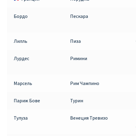
Бордо
Пескара
Лилль
Пиза
Лурдес
Римини
Марсель
Рим Чампино
Париж Бове
Турин
Тулуза
Венеция Тревизо