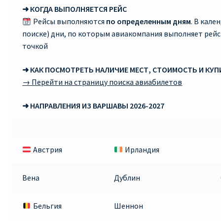
➜ КОГДА ВЫПОЛНЯЕТСЯ РЕЙС
RYANAIR.COM НА РУССКОМ – кнфтфшкюсщь
Рейсы выполняются
по определенным дням
. В кале
поиске) дни, по которым авиакомпания выполняет рей
Авиабилеты Ryanair на Тенерифе от €15
точкой
➜ КАК ПОСМОТРЕТЬ НАЛИЧИЕ МЕСТ, СТОИМОСТЬ И КУ
АВИАБИЛЕТЫ RYANAIR ОТ € 12
→ Перейти на страницу поиска авиабилетов
АВИАБИЛЕТЫ ВИЛЬНЮС БАРСЕЛОНА
➜ НАПРАВЛЕНИЯ ИЗ ВАРШАВЫ 2026-2027
АВИАБИЛЕТЫ ХЕЛЬСИНКИ МИЛАН
Австрия
Ирландия
Акции RYANAIR из Варшавы
Акции RYANAIR из Вильнюса
Вена
Дублин
Акции RYANAIR из Каунаса
Бельгия
Шеннон