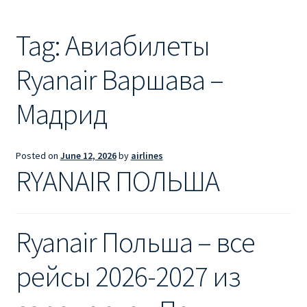
Ryanair из Лондона
Tag:
Авиабилеты
RYANAIR ИЗ РИГИ
Ryanair Варшава –
Ryanair из Стокгольма
Мадрид
RYANAIR ИЗ ТАЛЛИНА
Ryanair из Тампере
Posted on
June 12, 2026
by
airlines
RYANAIR ПОЛЬША
RYANAIR ИЗ ЧЕХИИ | ПРАГА, ОСТРАВА, ПАРДУБИЦЕ,
БРНО
Ryanair Польша – все
Ryanair изменение имени
рейсы 2026-2027 из
Ryanair изменения