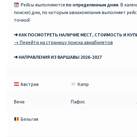
Рейсы выполняются
по определенным дням
. В кале
поиске) дни, по которым авиакомпания выполняет рей
Рим
точкой
Рождественские направления от € 9
➜ КАК ПОСМОТРЕТЬ НАЛИЧИЕ МЕСТ, СТОИМОСТЬ И КУ
→ Перейти на страницу поиска авиабилетов
Райнэйр на русском
➜ НАПРАВЛЕНИЯ ИЗ ВАРШАВЫ 2026-2027
О сайте
Австрия
Кипр
Вена
Пафос
Бельгия