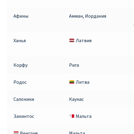
ПРАВИЛА RYANAIR В АЭРОПОРТУ И НА БОРТУ
Афины
Амман, Иордания
ПРАВИЛА ПРОВОЗА БАГАЖА RYANAIR
Ханья
Латвия
ПУТЕШЕСТВИЕ С ДЕТЬМИ И МЛАДЕНЦАМИ
РЕЙСАМИ RYANAIR
Корфу
Рига
РЕГИСТРАЦИЯ НА РЕЙС И ДОКУМЕНТЫ ДЛЯ
ПУТЕШЕСТВИЯ РЕЙСАМИ RYANAIR
Родос
Литва
Информация по бронированию билетов Ryanair
Салоники
Каунас
КАК НАЙТИ ДЕШЕВЫЙ БИЛЕТ
Закинтос
Мальта
Кипр
Венгрия
Мальта