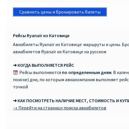
Сравнить цены и бронировать билеты
Рейсы Ryanair из Катовице
Авиабилеты Ryanair из Катовице: маршруты и цены. Б
авиабилетов Ryanair из Катовице на русском
➜ КОГДА ВЫПОЛНЯЕТСЯ РЕЙС
Рейсы выполняются
по определенным дням
. В кале
поиске) дни, по которым авиакомпания выполняет рей
точкой
➜ КАК ПОСМОТРЕТЬ НАЛИЧИЕ МЕСТ, СТОИМОСТЬ И КУ
→ Перейти на страницу поиска авиабилетов