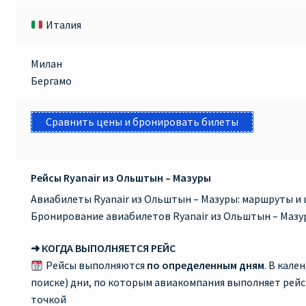
Италия
Милан
Бергамо
Сравнить цены и бронировать билеты
Рейсы Ryanair из Ольштын – Мазуры
Авиабилеты Ryanair из Ольштын – Мазуры: маршруты и 
Бронирование авиабилетов Ryanair из Ольштын – Мазу
➜ КОГДА ВЫПОЛНЯЕТСЯ РЕЙС
Рейсы выполняются
по определенным дням
. В кале
поиске) дни, по которым авиакомпания выполняет рей
точкой