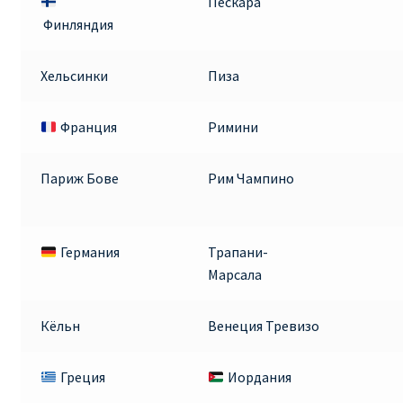
Пескара
ДЕШЕВЫЕ АВИАБИЛЕТЫ В ВЕНУ
Финляндия
ДЕШЕВЫЕ АВИАБИЛЕТЫ В ЛОНДОН
Хельсинки
Пиза
ДЕШЕВЫЕ АВИАБИЛЕТЫ В МИЛАН
Франция
Римини
ДЕШЕВЫЕ АВИАБИЛЕТЫ В ПАРИЖ
Париж Бове
Рим Чампино
ДЕШЕВЫЕ АВИАБИЛЕТЫ НА КИПР
Германия
Трапани-
ИНФОРМАЦИЯ ДЛЯ ПАССАЖИРОВ
Марсала
ВЫБОР И БРОНИРОВАНИЯ МЕСТ В RYANAIR
Кёльн
Венеция Тревизо
ЗАДЕРЖКА, ОТМЕНА, ПЕРЕНОС РЕЙСОВ RYANAIR
Греция
Иордания
ИЗМЕНЕНИЕ БРОНИРОВАНИЯ