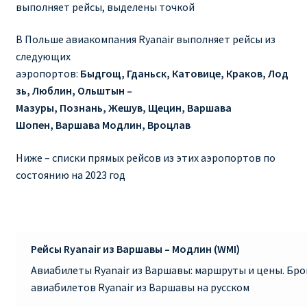
выполняет рейсы, выделены точкой
RYANAIR ПОДГОРИЦА, ЧЕРНОГОРИЯ
В Польше авиакомпания Ryanair выполняет рейсы из
следующих
Ryanair Польша
аэропортов:
Быдгощ, Гданьск, Катовице, Краков, Лод
зь, Люблин, Ольштын –
RYANAIR ПОРТУГАЛИЯ
Мазуры, Познань, Жешув, Щецин, Варшава
Шопен, Варшава Модлин, Вроцлав
RYANAIR ПОСАДОЧНЫЙ ТАЛОН – BOARDING PASS
Ниже – списки прямых рейсов из этих аэропортов по
Ryanair Россия
состоянию на 2023 год
RYANAIR ТЕЛЬ-АВИВ, ЭЙЛАТ, ИЗРАИЛЬ
RYANAIR УКРАИНА | АВИАБИЛЕТЫ ОТ €15
Рейсы Ryanair из Варшавы – Модлин (WMI)
Авиабилеты Ryanair из Варшавы: маршруты и цены. Бр
Ryanair Україна из Киева, Одессы, Львова, Харькова,
авиабилетов Ryanair из Варшавы на русском
Херсона от € 15