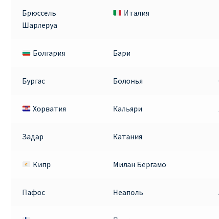
Аликанте
Брюссель
Италия
Шарлеруа
Барселона
Болгария
Бари
БИЛЕТЫ RYANAIR | ПОИСК ЛУЧШЕЙ ЦЕНЫ |
БРОНИРОВАНИЕ
Бургас
Болонья
БИЛЕТЫ RYANAIR НА ЗАВТРА КУПИТЬ ОНЛАЙН
Хорватия
Кальяри
ДЕШЕВЫЕ АВИАБИЛЕТЫ В БАРСЕЛОНУ
Задар
Катания
ДЕШЕВЫЕ АВИАБИЛЕТЫ В БЕРЛИН
Кипр
Милан Бергамо
ДЕШЕВЫЕ АВИАБИЛЕТЫ В БУХАРЕСТ
Пафос
Неаполь
ДЕШЕВЫЕ АВИАБИЛЕТЫ В ВАРШАВУ