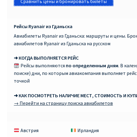
Сравнить цены и бронировать билеты
Рейсы Ryanair из Гданьска
Авиабилеты Ryanair из Гданьска: маршруты и цены. Бр
авиабилетов Ryanair из Гданьска на русском
➜ КОГДА ВЫПОЛНЯЕТСЯ РЕЙС
Рейсы выполняются
по определенным дням
. В кале
поиске) дни, по которым авиакомпания выполняет рей
точкой
➜ КАК ПОСМОТРЕТЬ НАЛИЧИЕ МЕСТ, СТОИМОСТЬ И КУ
→ Перейти на страницу поиска авиабилетов
Австрия
Ирландия