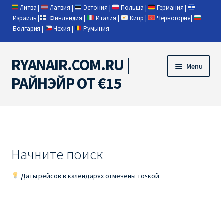
Литва
|
Латвия
|
Эстония
|
Польша
|
Германия
|
Израиль
|
Финляндия
|
Италия
|
Кипр
|
Черногория
|
Болгария
|
Чехия
|
Румыния
RYANAIR.COM.RU |
Skip
Skip
Menu
to
to
РАЙНЭЙР ОТ €15
navigation
content
Home
RYANAIR | ПОИСК АВИАБИЛЕТОВ
Начните поиск
RYANAIR PL ОТ € 9
Даты рейсов в календарях отмечены точкой
Ryanair Беларусь
Ryanair Германия