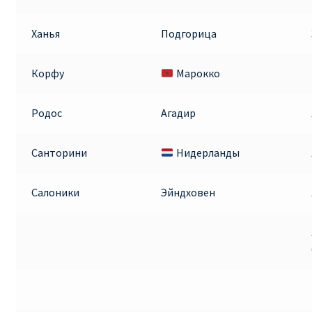
Ханья
Подгорица
Корфу
Марокко
Родос
Агадир
Санторини
Нидерланды
Салоники
Эйндховен