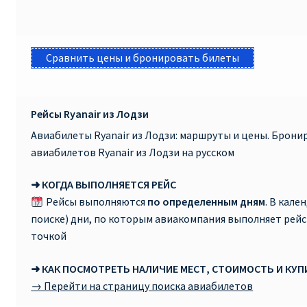
Сравнить цены и бронировать билеты
Рейсы Ryanair из Лодзи
Авиабилеты Ryanair из Лодзи: маршруты и цены. Брон
авиабилетов Ryanair из Лодзи на русском
➜ КОГДА ВЫПОЛНЯЕТСЯ РЕЙС
Рейсы выполняются
по определенным дням
. В кале
поиске) дни, по которым авиакомпания выполняет рей
точкой
➜ КАК ПОСМОТРЕТЬ НАЛИЧИЕ МЕСТ, СТОИМОСТЬ И КУ
→ Перейти на страницу поиска авиабилетов