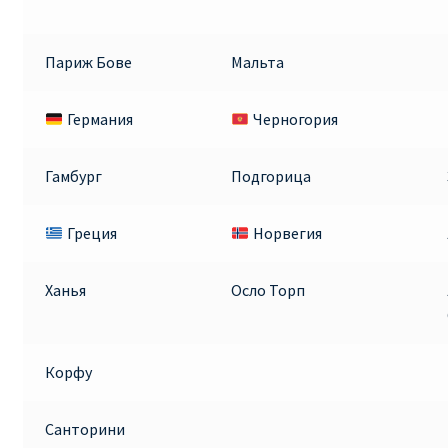
Париж Бове
Мальта
Германия
Черногория
Гамбург
Подгорица
Греция
Норвегия
Ханья
Осло Торп
Корфу
Санторини