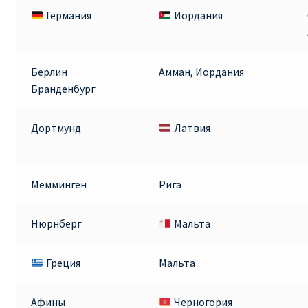
Германия
Иордания
Берлин
Амман, Иордания
Бранденбург
Дортмунд
Латвия
Мемминген
Рига
Нюрнберг
Мальта
Греция
Мальта
Афины
Черногория