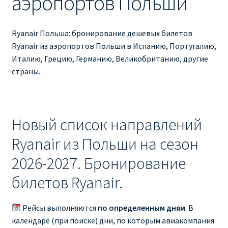
аэропортов Польши
Ryanair изменить дату
Ryanair изменить фамилию
Ryanair Польша: бронирование дешевых билетов
Ryanair из аэропортов Польши в Испанию, Португалию,
Ryanair Испания
Италию, Грецию, Германию, Великобританию, другие
страны.
RYANAIR ИТАЛИЯ
RYANAIR КУПИТЬ БИЛЕТЫ ENGLISH
Новый список направлений
Ryanair направления, акции
Ryanair из Польши на сезон
2026-2027. Бронирование
Ryanair онлайн регистрация
билетов Ryanair.
Ryanair ошибка в фамилии, имени
Рейсы выполняются
по определенным дням
. В
Ryanair пересадки
календаре (при поиске) дни, по которым авиакомпания