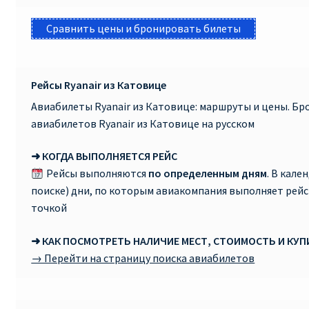
Сравнить цены и бронировать билеты
Рейсы Ryanair из Катовице
Авиабилеты Ryanair из Катовице: маршруты и цены. Б
авиабилетов Ryanair из Катовице на русском
➜ КОГДА ВЫПОЛНЯЕТСЯ РЕЙС
Рейсы выполняются
по определенным дням
. В кале
поиске) дни, по которым авиакомпания выполняет рей
точкой
➜ КАК ПОСМОТРЕТЬ НАЛИЧИЕ МЕСТ, СТОИМОСТЬ И КУ
→ Перейти на страницу поиска авиабилетов