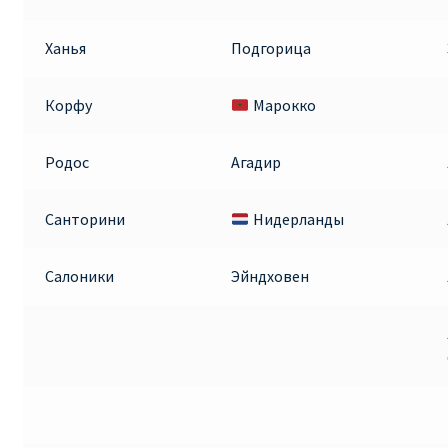
Ханья
Подгорица
Корфу
Марокко
Родос
Агадир
Санторини
Нидерланды
Салоники
Эйндховен