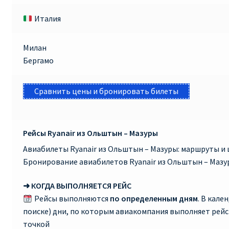
Италия
Милан
Бергамо
Сравнить цены и бронировать билеты
Рейсы Ryanair из Ольштын – Мазуры
Авиабилеты Ryanair из Ольштын – Мазуры: маршруты и 
Бронирование авиабилетов Ryanair из Ольштын – Мазу
➜ КОГДА ВЫПОЛНЯЕТСЯ РЕЙС
Рейсы выполняются
по определенным дням
. В кале
поиске) дни, по которым авиакомпания выполняет рей
точкой