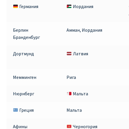
Германия
Иордания
Берлин
Амман, Иордания
Бранденбург
Дортмунд
Латвия
Мемминген
Рига
Нюрнберг
Мальта
Греция
Мальта
Афины
Черногория