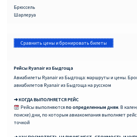
Брюссель
Шарлеруа
Сравнить цены и бронировать билеты
Рейсы Ryanair из Быдгоща
Авиабилеты Ryanair из Быдгоща: маршруты и цены. Бр
авиабилетов Ryanair из Быдгоща на русском
➜ КОГДА ВЫПОЛНЯЕТСЯ РЕЙС
Рейсы выполняются
по определенным дням
. В кале
поиске) дни, по которым авиакомпания выполняет рей
точкой