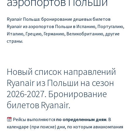
аэропортов Польши
Ryanair изменить дату
Ryanair изменить фамилию
Ryanair Польша: бронирование дешевых билетов
Ryanair из аэропортов Польши в Испанию, Португалию,
Ryanair Испания
Италию, Грецию, Германию, Великобританию, другие
страны.
RYANAIR ИТАЛИЯ
RYANAIR КУПИТЬ БИЛЕТЫ ENGLISH
Новый список направлений
Ryanair направления, акции
Ryanair из Польши на сезон
2026-2027. Бронирование
Ryanair онлайн регистрация
билетов Ryanair.
Ryanair ошибка в фамилии, имени
Рейсы выполняются
по определенным дням
. В
Ryanair пересадки
календаре (при поиске) дни, по которым авиакомпания