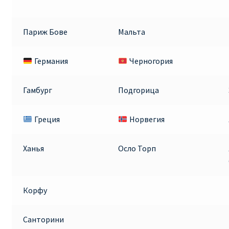
Париж Бове
Мальта
Германия
Черногория
Гамбург
Подгорица
Греция
Норвегия
Ханья
Осло Торп
Корфу
Санторини