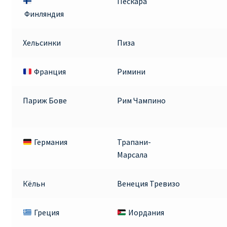
Пескара
ДЕШЕВЫЕ АВИАБИЛЕТЫ В ВЕНУ
Финляндия
ДЕШЕВЫЕ АВИАБИЛЕТЫ В ЛОНДОН
Хельсинки
Пиза
ДЕШЕВЫЕ АВИАБИЛЕТЫ В МИЛАН
Франция
Римини
ДЕШЕВЫЕ АВИАБИЛЕТЫ В ПАРИЖ
Париж Бове
Рим Чампино
ДЕШЕВЫЕ АВИАБИЛЕТЫ НА КИПР
Германия
Трапани-
ИНФОРМАЦИЯ ДЛЯ ПАССАЖИРОВ
Марсала
ВЫБОР И БРОНИРОВАНИЯ МЕСТ В RYANAIR
Кёльн
Венеция Тревизо
ЗАДЕРЖКА, ОТМЕНА, ПЕРЕНОС РЕЙСОВ RYANAIR
Греция
Иордания
ИЗМЕНЕНИЕ БРОНИРОВАНИЯ