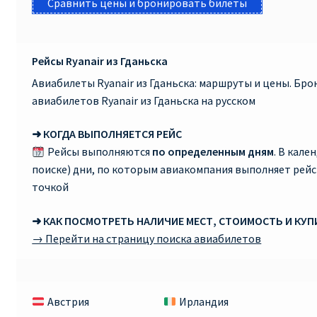
Сравнить цены и бронировать билеты
Рейсы Ryanair из Гданьска
Авиабилеты Ryanair из Гданьска: маршруты и цены. Бр
авиабилетов Ryanair из Гданьска на русском
➜ КОГДА ВЫПОЛНЯЕТСЯ РЕЙС
Рейсы выполняются
по определенным дням
. В кале
поиске) дни, по которым авиакомпания выполняет рей
точкой
➜ КАК ПОСМОТРЕТЬ НАЛИЧИЕ МЕСТ, СТОИМОСТЬ И КУ
→ Перейти на страницу поиска авиабилетов
Австрия
Ирландия