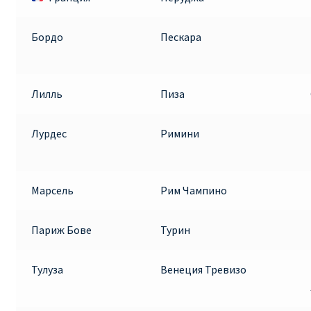
Бордо
Пескара
Лилль
Пиза
Лурдес
Римини
Марсель
Рим Чампино
Париж Бове
Турин
Тулуза
Венеция Тревизо