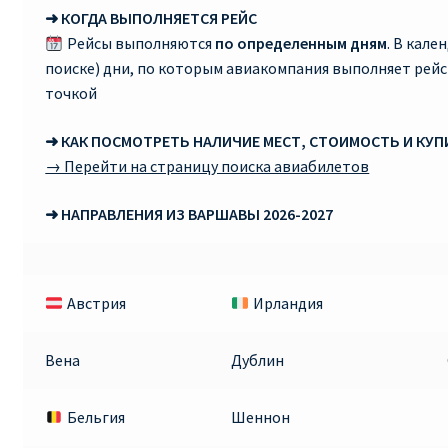
➜ КОГДА ВЫПОЛНЯЕТСЯ РЕЙС
RYANAIR.COM НА РУССКОМ – кнфтфшкюсщь
Рейсы выполняются
по определенным дням
. В кале
поиске) дни, по которым авиакомпания выполняет рей
Авиабилеты Ryanair на Тенерифе от €15
точкой
➜ КАК ПОСМОТРЕТЬ НАЛИЧИЕ МЕСТ, СТОИМОСТЬ И КУ
АВИАБИЛЕТЫ RYANAIR ОТ € 12
→ Перейти на страницу поиска авиабилетов
АВИАБИЛЕТЫ ВИЛЬНЮС БАРСЕЛОНА
➜ НАПРАВЛЕНИЯ ИЗ ВАРШАВЫ 2026-2027
АВИАБИЛЕТЫ ХЕЛЬСИНКИ МИЛАН
Австрия
Ирландия
Акции RYANAIR из Варшавы
Акции RYANAIR из Вильнюса
Вена
Дублин
Акции RYANAIR из Каунаса
Бельгия
Шеннон