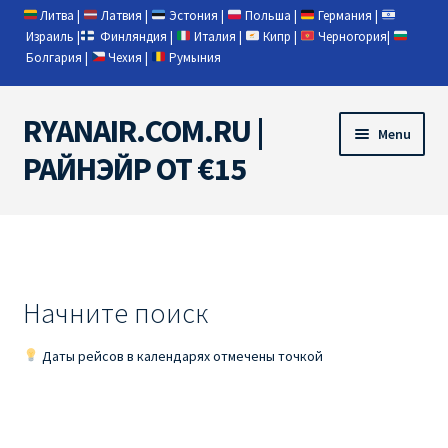
Литва
|
Латвия
|
Эстония
|
Польша
|
Германия
|
Израиль
|
Финляндия
|
Италия
|
Кипр
|
Черногория
|
Болгария
|
Чехия
|
Румыния
RYANAIR.COM.RU |
Skip
Skip
Menu
to
to
РАЙНЭЙР ОТ €15
navigation
content
Home
RYANAIR | ПОИСК АВИАБИЛЕТОВ
Начните поиск
RYANAIR PL ОТ € 9
Даты рейсов в календарях отмечены точкой
Ryanair Беларусь
Ryanair Германия