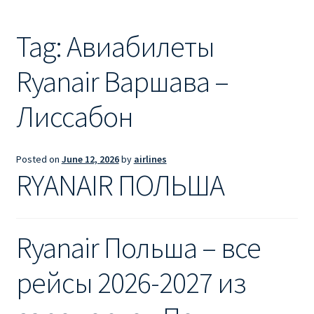
Ryanair из Лондона
Tag:
Авиабилеты
RYANAIR ИЗ РИГИ
Ryanair Варшава –
Ryanair из Стокгольма
Лиссабон
RYANAIR ИЗ ТАЛЛИНА
Ryanair из Тампере
Posted on
June 12, 2026
by
airlines
RYANAIR ПОЛЬША
RYANAIR ИЗ ЧЕХИИ | ПРАГА, ОСТРАВА, ПАРДУБИЦЕ,
БРНО
Ryanair Польша – все
Ryanair изменение имени
рейсы 2026-2027 из
Ryanair изменения