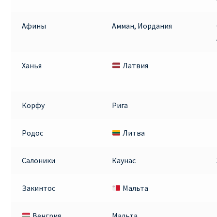
ПРАВИЛА RYANAIR В АЭРОПОРТУ И НА БОРТУ
Афины
Амман, Иордания
ПРАВИЛА ПРОВОЗА БАГАЖА RYANAIR
Ханья
Латвия
ПУТЕШЕСТВИЕ С ДЕТЬМИ И МЛАДЕНЦАМИ
РЕЙСАМИ RYANAIR
Корфу
Рига
РЕГИСТРАЦИЯ НА РЕЙС И ДОКУМЕНТЫ ДЛЯ
ПУТЕШЕСТВИЯ РЕЙСАМИ RYANAIR
Родос
Литва
Информация по бронированию билетов Ryanair
Салоники
Каунас
КАК НАЙТИ ДЕШЕВЫЙ БИЛЕТ
Закинтос
Мальта
Кипр
Венгрия
Мальта