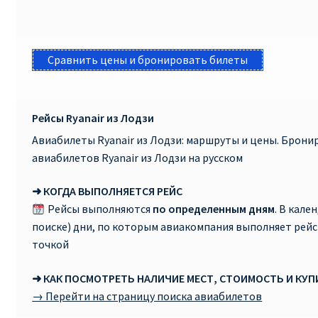
Сравнить цены и бронировать билеты
Рейсы Ryanair из Лодзи
Авиабилеты Ryanair из Лодзи: маршруты и цены. Брон
авиабилетов Ryanair из Лодзи на русском
➜ КОГДА ВЫПОЛНЯЕТСЯ РЕЙС
Рейсы выполняются
по определенным дням
. В кале
поиске) дни, по которым авиакомпания выполняет рей
точкой
➜ КАК ПОСМОТРЕТЬ НАЛИЧИЕ МЕСТ, СТОИМОСТЬ И КУ
→ Перейти на страницу поиска авиабилетов