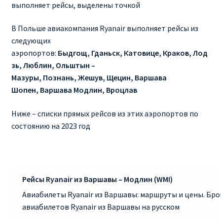
выполняет рейсы, выделены точкой
RYANAIR ПОДГОРИЦА, ЧЕРНОГОРИЯ
В Польше авиакомпания Ryanair выполняет рейсы из
следующих
Ryanair Польша
аэропортов:
Быдгощ, Гданьск, Катовице, Краков, Лод
зь, Люблин, Ольштын –
RYANAIR ПОРТУГАЛИЯ
Мазуры, Познань, Жешув, Щецин, Варшава
Шопен, Варшава Модлин, Вроцлав
RYANAIR ПОСАДОЧНЫЙ ТАЛОН – BOARDING PASS
Ниже – списки прямых рейсов из этих аэропортов по
Ryanair Россия
состоянию на 2023 год
RYANAIR ТЕЛЬ-АВИВ, ЭЙЛАТ, ИЗРАИЛЬ
RYANAIR УКРАИНА | АВИАБИЛЕТЫ ОТ €15
Рейсы Ryanair из Варшавы – Модлин (WMI)
Авиабилеты Ryanair из Варшавы: маршруты и цены. Бр
Ryanair Україна из Киева, Одессы, Львова, Харькова,
авиабилетов Ryanair из Варшавы на русском
Херсона от € 15