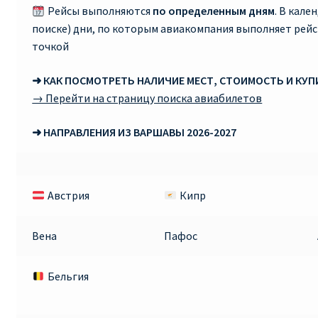
Рейсы выполняются
по определенным дням
. В кале
поиске) дни, по которым авиакомпания выполняет рей
Рим
точкой
Рождественские направления от € 9
➜ КАК ПОСМОТРЕТЬ НАЛИЧИЕ МЕСТ, СТОИМОСТЬ И КУ
→ Перейти на страницу поиска авиабилетов
Райнэйр на русском
➜ НАПРАВЛЕНИЯ ИЗ ВАРШАВЫ 2026-2027
О сайте
Австрия
Кипр
Вена
Пафос
Бельгия