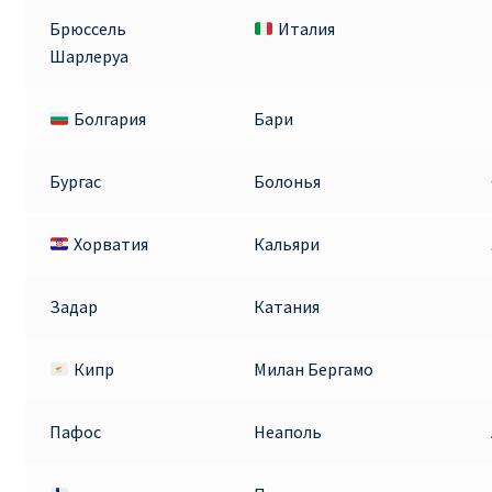
Аликанте
Брюссель
Италия
Шарлеруа
Барселона
Болгария
Бари
БИЛЕТЫ RYANAIR | ПОИСК ЛУЧШЕЙ ЦЕНЫ |
БРОНИРОВАНИЕ
Бургас
Болонья
БИЛЕТЫ RYANAIR НА ЗАВТРА КУПИТЬ ОНЛАЙН
Хорватия
Кальяри
ДЕШЕВЫЕ АВИАБИЛЕТЫ В БАРСЕЛОНУ
Задар
Катания
ДЕШЕВЫЕ АВИАБИЛЕТЫ В БЕРЛИН
Кипр
Милан Бергамо
ДЕШЕВЫЕ АВИАБИЛЕТЫ В БУХАРЕСТ
Пафос
Неаполь
ДЕШЕВЫЕ АВИАБИЛЕТЫ В ВАРШАВУ