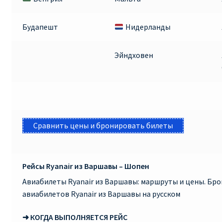
КУПИТЬ АВИАБИЛЕТЫ ДЕШЕВО
Будапешт
Нидерланды
Милан
Эйндховен
Париж
ПРАВИЛА РЕГИСТРАЦИИ
ПРИЛОЖЕНИЕ RYANAIR НА РУССКОМ
Сравнить цены и бронировать билеты
ПРОВОЗ БАГАЖА RYANAIR – ПРАВИЛА
Рейсы Ryanair из Варшавы – Шопен
РАЙАНЭЙР НА РУССКОМ | КНФТФШК
Авиабилеты Ryanair из Варшавы: маршруты и цены. Бр
РЕГИСТРАЦИЯ НА РЕЙС RYANAIR
авиабилетов Ryanair из Варшавы на русском
➜ КОГДА ВЫПОЛНЯЕТСЯ РЕЙС
Регистрация ребенка на рейс RYANAIR