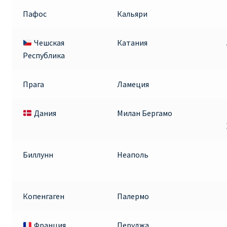
Пафос
Кальяри
Чешская
Катания
Республика
Прага
Ламеция
Дания
Милан Бергамо
Биллунн
Неаполь
Копенгаген
Палермо
Франция
Перуджа