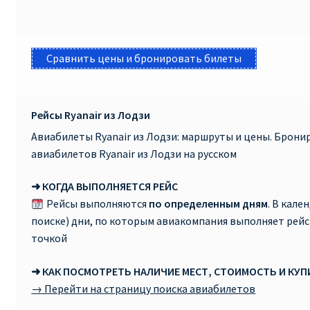
Сравнить цены и бронировать билеты
Рейсы Ryanair из Лодзи
Авиабилеты Ryanair из Лодзи: маршруты и цены. Брон
авиабилетов Ryanair из Лодзи на русском
➜ КОГДА ВЫПОЛНЯЕТСЯ РЕЙС
Рейсы выполняются
по определенным дням
. В кале
поиске) дни, по которым авиакомпания выполняет рей
точкой
➜ КАК ПОСМОТРЕТЬ НАЛИЧИЕ МЕСТ, СТОИМОСТЬ И КУ
→ Перейти на страницу поиска авиабилетов