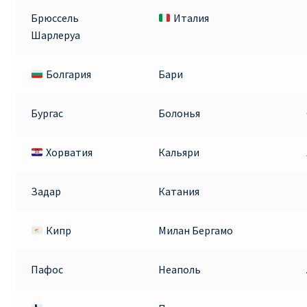
Аликанте
Брюссель
Италия
Шарлеруа
Барселона
Болгария
Бари
БИЛЕТЫ RYANAIR | ПОИСК ЛУЧШЕЙ ЦЕНЫ |
БРОНИРОВАНИЕ
Бургас
Болонья
БИЛЕТЫ RYANAIR НА ЗАВТРА КУПИТЬ ОНЛАЙН
Хорватия
Кальяри
ДЕШЕВЫЕ АВИАБИЛЕТЫ В БАРСЕЛОНУ
Задар
Катания
ДЕШЕВЫЕ АВИАБИЛЕТЫ В БЕРЛИН
Кипр
Милан Бергамо
ДЕШЕВЫЕ АВИАБИЛЕТЫ В БУХАРЕСТ
Пафос
Неаполь
ДЕШЕВЫЕ АВИАБИЛЕТЫ В ВАРШАВУ