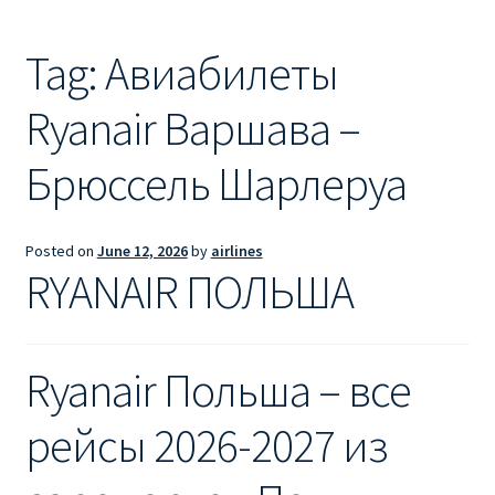
Ryanair из Лондона
Tag:
Авиабилеты
RYANAIR ИЗ РИГИ
Ryanair Варшава –
Ryanair из Стокгольма
Брюссель Шарлеруа
RYANAIR ИЗ ТАЛЛИНА
Ryanair из Тампере
Posted on
June 12, 2026
by
airlines
RYANAIR ПОЛЬША
RYANAIR ИЗ ЧЕХИИ | ПРАГА, ОСТРАВА, ПАРДУБИЦЕ,
БРНО
Ryanair Польша – все
Ryanair изменение имени
рейсы 2026-2027 из
Ryanair изменения