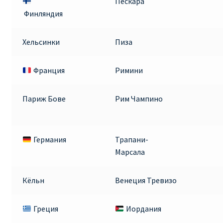
Пескара
ДЕШЕВЫЕ АВИАБИЛЕТЫ В ВЕНУ
Финляндия
ДЕШЕВЫЕ АВИАБИЛЕТЫ В ЛОНДОН
Хельсинки
Пиза
ДЕШЕВЫЕ АВИАБИЛЕТЫ В МИЛАН
Франция
Римини
ДЕШЕВЫЕ АВИАБИЛЕТЫ В ПАРИЖ
Париж Бове
Рим Чампино
ДЕШЕВЫЕ АВИАБИЛЕТЫ НА КИПР
Германия
Трапани-
ИНФОРМАЦИЯ ДЛЯ ПАССАЖИРОВ
Марсала
ВЫБОР И БРОНИРОВАНИЯ МЕСТ В RYANAIR
Кёльн
Венеция Тревизо
ЗАДЕРЖКА, ОТМЕНА, ПЕРЕНОС РЕЙСОВ RYANAIR
Греция
Иордания
ИЗМЕНЕНИЕ БРОНИРОВАНИЯ