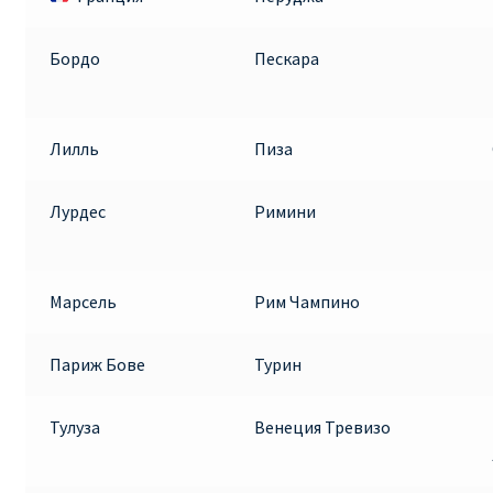
Бордо
Пескара
Лилль
Пиза
Лурдес
Римини
Марсель
Рим Чампино
Париж Бове
Турин
Тулуза
Венеция Тревизо