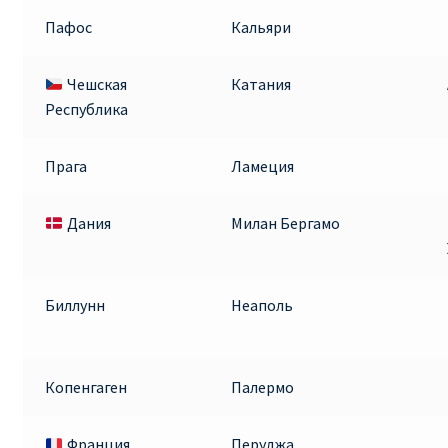
Пафос
Кальяри
Чешская
Катания
Республика
Прага
Ламеция
Дания
Милан Бергамо
Биллунн
Неаполь
Копенгаген
Палермо
Франция
Перуджа