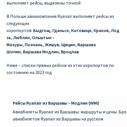
выполняет рейсы, выделены точкой
RYANAIR ПОДГОРИЦА, ЧЕРНОГОРИЯ
В Польше авиакомпания Ryanair выполняет рейсы из
следующих
Ryanair Польша
аэропортов:
Быдгощ, Гданьск, Катовице, Краков, Лод
зь, Люблин, Ольштын –
RYANAIR ПОРТУГАЛИЯ
Мазуры, Познань, Жешув, Щецин, Варшава
Шопен, Варшава Модлин, Вроцлав
RYANAIR ПОСАДОЧНЫЙ ТАЛОН – BOARDING PASS
Ниже – списки прямых рейсов из этих аэропортов по
Ryanair Россия
состоянию на 2023 год
RYANAIR ТЕЛЬ-АВИВ, ЭЙЛАТ, ИЗРАИЛЬ
RYANAIR УКРАИНА | АВИАБИЛЕТЫ ОТ €15
Рейсы Ryanair из Варшавы – Модлин (WMI)
Авиабилеты Ryanair из Варшавы: маршруты и цены. Бр
Ryanair Україна из Киева, Одессы, Львова, Харькова,
авиабилетов Ryanair из Варшавы на русском
Херсона от € 15