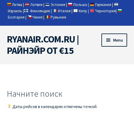
Литва
|
Латвия
|
Эстония
|
Польша
|
Германия
|
Израиль
|
Финляндия
|
Италия
|
Кипр
|
Черногория
|
Болгария
|
Чехия
|
Румыния
RYANAIR.COM.RU |
Skip
Skip
Menu
to
to
РАЙНЭЙР ОТ €15
navigation
content
Home
RYANAIR | ПОИСК АВИАБИЛЕТОВ
Начните поиск
RYANAIR PL ОТ € 9
Даты рейсов в календарях отмечены точкой
Ryanair Беларусь
Ryanair Германия