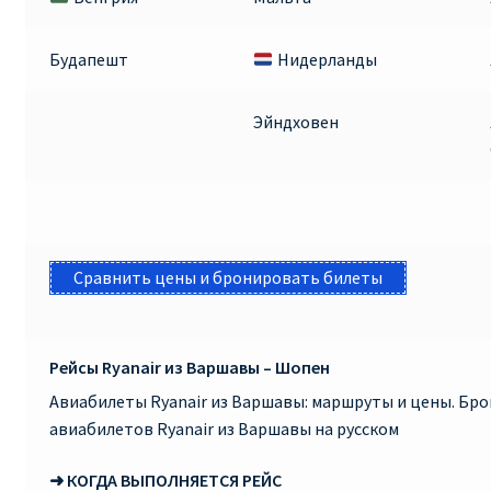
КУПИТЬ АВИАБИЛЕТЫ ДЕШЕВО
Будапешт
Нидерланды
Милан
Эйндховен
Париж
ПРАВИЛА РЕГИСТРАЦИИ
ПРИЛОЖЕНИЕ RYANAIR НА РУССКОМ
Сравнить цены и бронировать билеты
ПРОВОЗ БАГАЖА RYANAIR – ПРАВИЛА
Рейсы Ryanair из Варшавы – Шопен
РАЙАНЭЙР НА РУССКОМ | КНФТФШК
Авиабилеты Ryanair из Варшавы: маршруты и цены. Бр
РЕГИСТРАЦИЯ НА РЕЙС RYANAIR
авиабилетов Ryanair из Варшавы на русском
➜ КОГДА ВЫПОЛНЯЕТСЯ РЕЙС
Регистрация ребенка на рейс RYANAIR