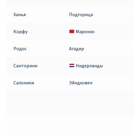
Ханья
Подгорица
Корфу
Марокко
Родос
Агадир
Санторини
Нидерланды
Салоники
Эйндховен