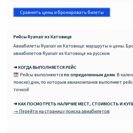
Сравнить цены и бронировать билеты
Рейсы Ryanair из Катовице
Авиабилеты Ryanair из Катовице: маршруты и цены. Б
авиабилетов Ryanair из Катовице на русском
➜ КОГДА ВЫПОЛНЯЕТСЯ РЕЙС
Рейсы выполняются
по определенным дням
. В кале
поиске) дни, по которым авиакомпания выполняет рей
точкой
➜ КАК ПОСМОТРЕТЬ НАЛИЧИЕ МЕСТ, СТОИМОСТЬ И КУ
→ Перейти на страницу поиска авиабилетов