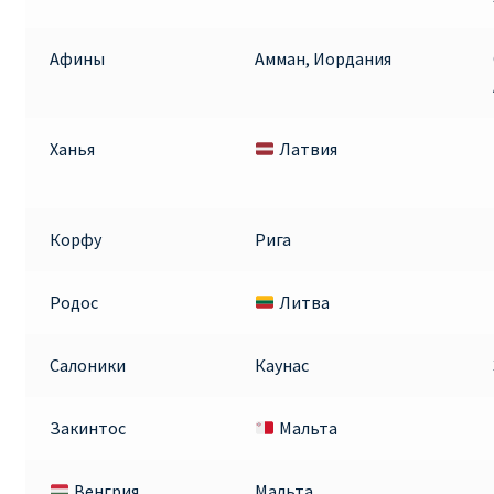
ПРАВИЛА RYANAIR В АЭРОПОРТУ И НА БОРТУ
Афины
Амман, Иордания
ПРАВИЛА ПРОВОЗА БАГАЖА RYANAIR
Ханья
Латвия
ПУТЕШЕСТВИЕ С ДЕТЬМИ И МЛАДЕНЦАМИ
РЕЙСАМИ RYANAIR
Корфу
Рига
РЕГИСТРАЦИЯ НА РЕЙС И ДОКУМЕНТЫ ДЛЯ
ПУТЕШЕСТВИЯ РЕЙСАМИ RYANAIR
Родос
Литва
Информация по бронированию билетов Ryanair
Салоники
Каунас
КАК НАЙТИ ДЕШЕВЫЙ БИЛЕТ
Закинтос
Мальта
Кипр
Венгрия
Мальта