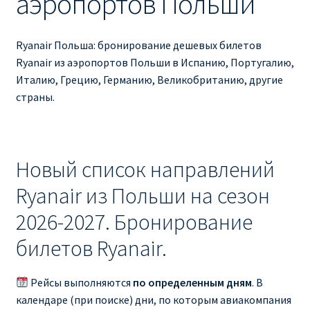
аэропортов Польши
Ryanair изменить дату
Ryanair изменить фамилию
Ryanair Польша: бронирование дешевых билетов
Ryanair из аэропортов Польши в Испанию, Португалию,
Ryanair Испания
Италию, Грецию, Германию, Великобританию, другие
страны.
RYANAIR ИТАЛИЯ
RYANAIR КУПИТЬ БИЛЕТЫ ENGLISH
Новый список направлений
Ryanair направления, акции
Ryanair из Польши на сезон
2026-2027. Бронирование
Ryanair онлайн регистрация
билетов Ryanair.
Ryanair ошибка в фамилии, имени
Рейсы выполняются
по определенным дням
. В
Ryanair пересадки
календаре (при поиске) дни, по которым авиакомпания