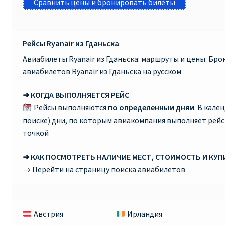
Сравнить цены и бронировать билеты
Рейсы Ryanair из Гданьска
Авиабилеты Ryanair из Гданьска: маршруты и цены. Бр
авиабилетов Ryanair из Гданьска на русском
➜ КОГДА ВЫПОЛНЯЕТСЯ РЕЙС
Рейсы выполняются
по определенным дням
. В кале
поиске) дни, по которым авиакомпания выполняет рей
точкой
➜ КАК ПОСМОТРЕТЬ НАЛИЧИЕ МЕСТ, СТОИМОСТЬ И КУ
→ Перейти на страницу поиска авиабилетов
Австрия
Ирландия