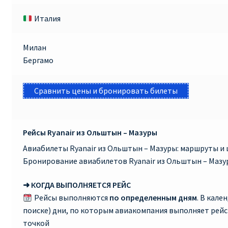
Италия
Милан
Бергамо
Сравнить цены и бронировать билеты
Рейсы Ryanair из Ольштын – Мазуры
Авиабилеты Ryanair из Ольштын – Мазуры: маршруты и 
Бронирование авиабилетов Ryanair из Ольштын – Мазу
➜ КОГДА ВЫПОЛНЯЕТСЯ РЕЙС
Рейсы выполняются
по определенным дням
. В кале
поиске) дни, по которым авиакомпания выполняет рей
точкой