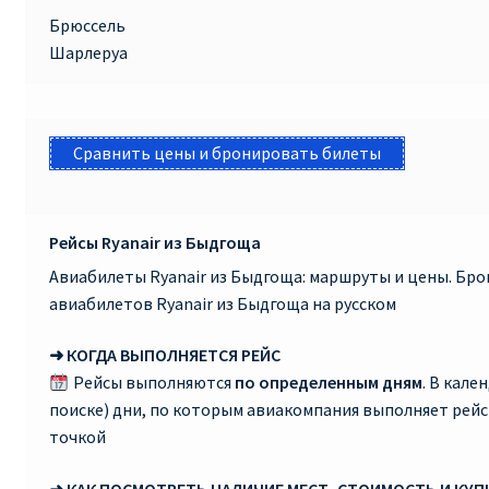
Брюссель
Шарлеруа
Сравнить цены и бронировать билеты
Рейсы Ryanair из Быдгоща
Авиабилеты Ryanair из Быдгоща: маршруты и цены. Бр
авиабилетов Ryanair из Быдгоща на русском
➜ КОГДА ВЫПОЛНЯЕТСЯ РЕЙС
Рейсы выполняются
по определенным дням
. В кале
поиске) дни, по которым авиакомпания выполняет рей
точкой