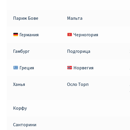
Париж Бове
Мальта
Германия
Черногория
Гамбург
Подгорица
Греция
Норвегия
Ханья
Осло Торп
Корфу
Санторини