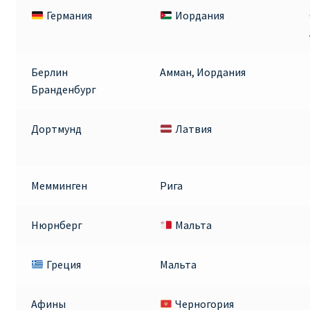
Германия
Иордания
Берлин
Амман, Иордания
Бранденбург
Дортмунд
Латвия
Мемминген
Рига
Нюрнберг
Мальта
Греция
Мальта
Афины
Черногория