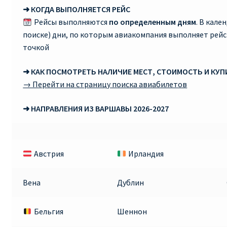
➜ КОГДА ВЫПОЛНЯЕТСЯ РЕЙС
RYANAIR.COM НА РУССКОМ – кнфтфшкюсщь
Рейсы выполняются
по определенным дням
. В кале
поиске) дни, по которым авиакомпания выполняет рей
Авиабилеты Ryanair на Тенерифе от €15
точкой
➜ КАК ПОСМОТРЕТЬ НАЛИЧИЕ МЕСТ, СТОИМОСТЬ И КУ
АВИАБИЛЕТЫ RYANAIR ОТ € 12
→ Перейти на страницу поиска авиабилетов
АВИАБИЛЕТЫ ВИЛЬНЮС БАРСЕЛОНА
➜ НАПРАВЛЕНИЯ ИЗ ВАРШАВЫ 2026-2027
АВИАБИЛЕТЫ ХЕЛЬСИНКИ МИЛАН
Австрия
Ирландия
Акции RYANAIR из Варшавы
Акции RYANAIR из Вильнюса
Вена
Дублин
Акции RYANAIR из Каунаса
Бельгия
Шеннон