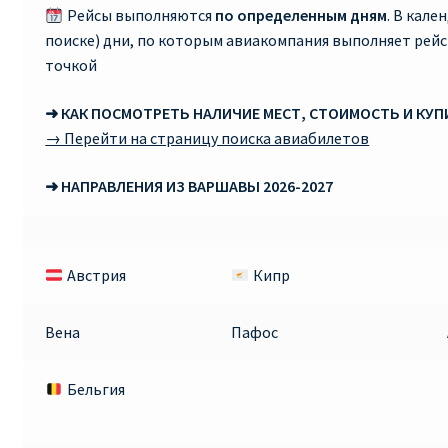
Рейсы выполняются
по определенным дням
. В кале
поиске) дни, по которым авиакомпания выполняет рей
Рим
точкой
Рождественские направления от € 9
➜ КАК ПОСМОТРЕТЬ НАЛИЧИЕ МЕСТ, СТОИМОСТЬ И КУ
→ Перейти на страницу поиска авиабилетов
Райнэйр на русском
➜ НАПРАВЛЕНИЯ ИЗ ВАРШАВЫ 2026-2027
О сайте
Австрия
Кипр
Вена
Пафос
Бельгия