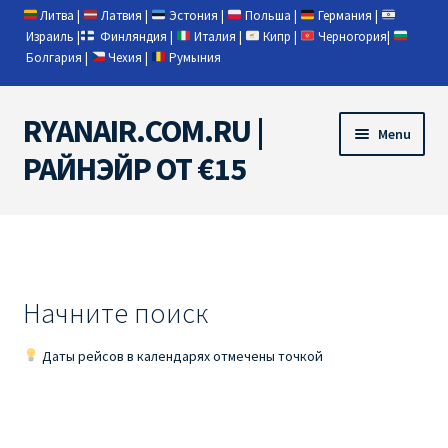
Литва
|
Латвия
|
Эстония
|
Польша
|
Германия
|
Израиль
|
Финляндия
|
Италия
|
Кипр
|
Черногория
|
Болгария
|
Чехия
|
Румыния
RYANAIR.COM.RU |
Skip
Skip
Menu
to
to
РАЙНЭЙР ОТ €15
navigation
content
Home
RYANAIR | ПОИСК АВИАБИЛЕТОВ
Начните поиск
RYANAIR PL ОТ € 9
Даты рейсов в календарях отмечены точкой
Ryanair Беларусь
Ryanair Германия