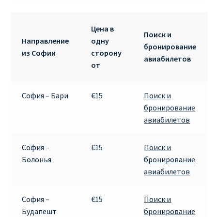
RYANAIR.COM НА РУССКОМ – кнфтфшкюсщь
Цена в
Поиск и
Направление
одну
Авиабилеты Ryanair на Тенерифе от €15
бронирование
из Софии
сторону
авиабилетов
от
АВИАБИЛЕТЫ RYANAIR ОТ € 12
София – Бари
€15
Поиск и
АВИАБИЛЕТЫ ВИЛЬНЮС БАРСЕЛОНА
бронирование
авиабилетов
АВИАБИЛЕТЫ ХЕЛЬСИНКИ МИЛАН
Акции RYANAIR из Варшавы
София –
€15
Поиск и
Болонья
бронирование
авиабилетов
Акции RYANAIR из Вильнюса
Акции RYANAIR из Каунаса
София –
€15
Поиск и
Будапешт
бронирование