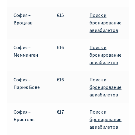
ДЕШЕВЫЕ АВИАБИЛЕТЫ В ВЕНУ
София –
€15
Поиск и
ДЕШЕВЫЕ АВИАБИЛЕТЫ В ЛОНДОН
Вроцлав
бронирование
авиабилетов
ДЕШЕВЫЕ АВИАБИЛЕТЫ В МИЛАН
София –
€16
Поиск и
ДЕШЕВЫЕ АВИАБИЛЕТЫ В ПАРИЖ
Мемминген
бронирование
авиабилетов
ДЕШЕВЫЕ АВИАБИЛЕТЫ НА КИПР
София –
€16
Поиск и
ИНФОРМАЦИЯ ДЛЯ ПАССАЖИРОВ
Париж Бове
бронирование
авиабилетов
ВЫБОР И БРОНИРОВАНИЯ МЕСТ В RYANAIR
София –
€17
Поиск и
ЗАДЕРЖКА, ОТМЕНА, ПЕРЕНОС РЕЙСОВ RYANAIR
Бристоль
бронирование
авиабилетов
ИЗМЕНЕНИЕ БРОНИРОВАНИЯ