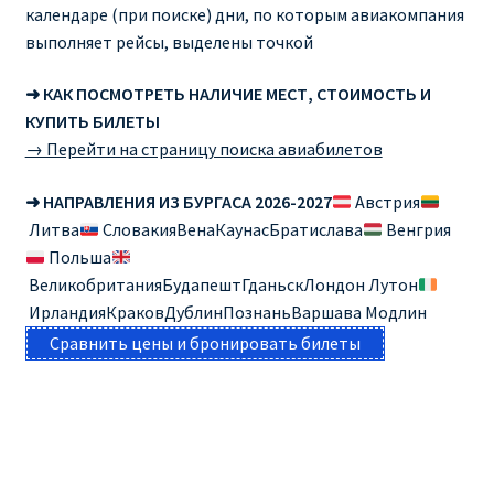
календаре (при поиске) дни, по которым авиакомпания
выполняет рейсы, выделены точкой
➜ КАК ПОСМОТРЕТЬ НАЛИЧИЕ МЕСТ, СТОИМОСТЬ И
КУПИТЬ БИЛЕТЫ
→ Перейти на страницу поиска авиабилетов
➜ НАПРАВЛЕНИЯ ИЗ БУРГАСА 2026-2027
Австрия
Литва
СловакияВенаКаунасБратислава
Венгрия
Польша
ВеликобританияБудапештГданьскЛондон Лутон
ИрландияКраковДублинПознаньВаршава Модлин
Сравнить цены и бронировать билеты