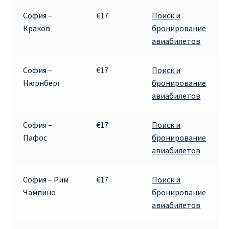
София –
€17
Поиск и
ПРАВИЛА RYANAIR В АЭРОПОРТУ И НА БОРТУ
Краков
бронирование
авиабилетов
ПРАВИЛА ПРОВОЗА БАГАЖА RYANAIR
София –
€17
Поиск и
ПУТЕШЕСТВИЕ С ДЕТЬМИ И МЛАДЕНЦАМИ
Нюрнберг
бронирование
РЕЙСАМИ RYANAIR
авиабилетов
РЕГИСТРАЦИЯ НА РЕЙС И ДОКУМЕНТЫ ДЛЯ
София –
€17
Поиск и
ПУТЕШЕСТВИЯ РЕЙСАМИ RYANAIR
Пафос
бронирование
авиабилетов
Информация по бронированию билетов Ryanair
София – Рим
€17
Поиск и
КАК НАЙТИ ДЕШЕВЫЙ БИЛЕТ
Чампино
бронирование
авиабилетов
Кипр