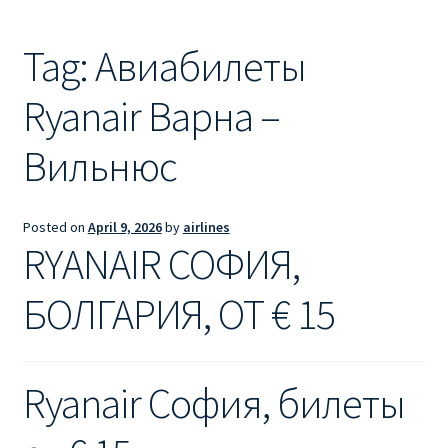
Ryanair из Лондона
Tag:
Авиабилеты
RYANAIR ИЗ РИГИ
Ryanair Варна –
Ryanair из Стокгольма
Вильнюс
RYANAIR ИЗ ТАЛЛИНА
Ryanair из Тампере
Posted on
April 9, 2026
by
airlines
RYANAIR СОФИЯ,
RYANAIR ИЗ ЧЕХИИ | ПРАГА, ОСТРАВА, ПАРДУБИЦЕ,
БРНО
БОЛГАРИЯ, ОТ € 15
Ryanair изменение имени
Ryanair София, билеты
Ryanair изменения