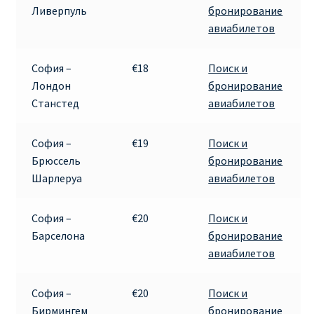
Ливерпуль
бронирование
авиабилетов
Рим
София –
€18
Поиск и
Рождественские направления от € 9
Лондон
бронирование
Станстед
авиабилетов
Райнэйр на русском
София –
€19
Поиск и
О сайте
Брюссель
бронирование
Шарлеруа
авиабилетов
София –
€20
Поиск и
Барселона
бронирование
авиабилетов
София –
€20
Поиск и
Бирмингем
бронирование