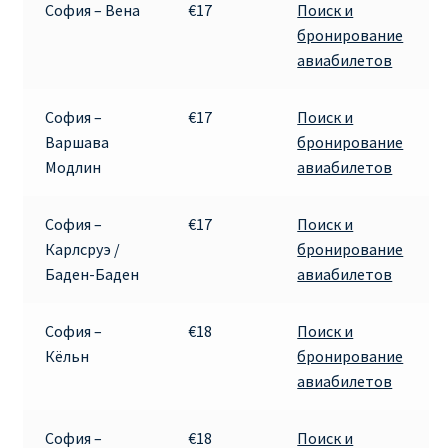
София – Вена
€17
Поиск и
КУПИТЬ АВИАБИЛЕТЫ ДЕШЕВО
бронирование
авиабилетов
Милан
София –
€17
Поиск и
Париж
Варшава
бронирование
Модлин
авиабилетов
ПРАВИЛА РЕГИСТРАЦИИ
София –
€17
Поиск и
ПРИЛОЖЕНИЕ RYANAIR НА РУССКОМ
Карлсруэ /
бронирование
Баден-Баден
авиабилетов
ПРОВОЗ БАГАЖА RYANAIR – ПРАВИЛА
София –
€18
Поиск и
РАЙАНЭЙР НА РУССКОМ | КНФТФШК
Кёльн
бронирование
авиабилетов
РЕГИСТРАЦИЯ НА РЕЙС RYANAIR
София –
€18
Поиск и
Регистрация ребенка на рейс RYANAIR