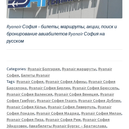
Ryanair София – билеты, маршруты, акции, поиск и
бронирование авиабилетов Ryanair София на
русском
Categories:
Ryanair Болгария
,
Ryanair маршруты
,
Ryanair
София
,
Билеты Ryanair
Tags:
Ryanair София
,
Ryanair София Афины
,
Ryanair София
Барселона
,
Ryanair София Берлин
,
Ryanair София Брюссель
,
Ryanair София Валенсия
,
Ryanair София Венеция
,
Ryanair
София Гамбург
,
Ryanair София Глазго
,
Ryanair София Дублин
,
Ryanair София Кёльн
,
Ryanair София Ливерпуль
,
Ryanair
София Лондон
,
Ryanair София Мадрид
,
Ryanair София Милан
,
Ryanair София Пиза
,
Ryanair София Рим
,
Ryanair София
Эйндховен
,
Авиабилеты Ryanair Бургас – Братислава
,