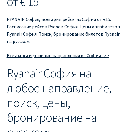
от € 15
Ryanair изменить дату
Ryanair изменить фамилию
RYANAIR София, Болгария: рейсы из Софии от €15.
Расписание рейсов Ryanair София. Цены авиабилетов
Ryanair Испания
Ryanair София. Поиск, бронирование билетов Ryanair
на русском.
RYANAIR ИТАЛИЯ
Все
акции
и дешевые направления из
Софии
..>>
RYANAIR КУПИТЬ БИЛЕТЫ ENGLISH
Ryanair София на
Ryanair направления, акции
любое направление,
Ryanair онлайн регистрация
поиск, цены,
Ryanair ошибка в фамилии, имени
бронирование на
Ryanair пересадки