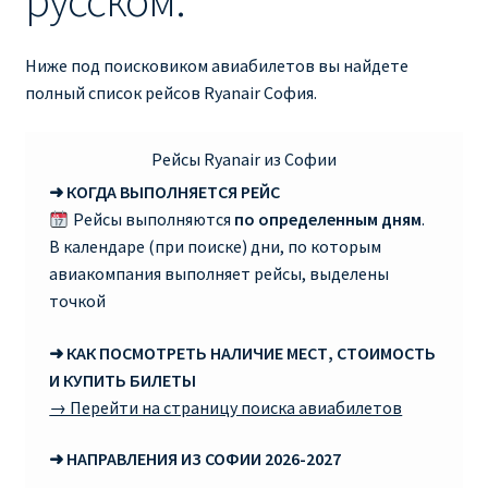
русском:
RYANAIR ПОДГОРИЦА, ЧЕРНОГОРИЯ
Ниже под поисковиком авиабилетов вы найдете
полный список рейсов Ryanair София.
Ryanair Польша
RYANAIR ПОРТУГАЛИЯ
Рейсы Ryanair из Софии
➜ КОГДА ВЫПОЛНЯЕТСЯ РЕЙС
RYANAIR ПОСАДОЧНЫЙ ТАЛОН – BOARDING PASS
Рейсы выполняются
по определенным дням
.
В календаре (при поиске) дни, по которым
Ryanair Россия
авиакомпания выполняет рейсы, выделены
точкой
RYANAIR ТЕЛЬ-АВИВ, ЭЙЛАТ, ИЗРАИЛЬ
➜ КАК ПОСМОТРЕТЬ НАЛИЧИЕ МЕСТ, СТОИМОСТЬ
И КУПИТЬ БИЛЕТЫ
RYANAIR УКРАИНА | АВИАБИЛЕТЫ ОТ €15
→ Перейти на страницу поиска авиабилетов
Ryanair Україна из Киева, Одессы, Львова, Харькова,
➜ НАПРАВЛЕНИЯ ИЗ СОФИИ 2026-2027
Херсона от € 15