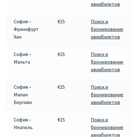
авиабилетов
Аликанте
Барселона
София –
€15
Поиск и
Франкфурт
бронирование
Хан
авиабилетов
БИЛЕТЫ RYANAIR | ПОИСК ЛУЧШЕЙ ЦЕНЫ |
БРОНИРОВАНИЕ
София –
€15
Поиск и
БИЛЕТЫ RYANAIR НА ЗАВТРА КУПИТЬ ОНЛАЙН
Мальта
бронирование
авиабилетов
ДЕШЕВЫЕ АВИАБИЛЕТЫ В БАРСЕЛОНУ
София –
€15
Поиск и
ДЕШЕВЫЕ АВИАБИЛЕТЫ В БЕРЛИН
Милан
бронирование
Бергамо
авиабилетов
ДЕШЕВЫЕ АВИАБИЛЕТЫ В БУХАРЕСТ
София –
€15
Поиск и
ДЕШЕВЫЕ АВИАБИЛЕТЫ В ВАРШАВУ
Неаполь
бронирование
авиабилетов