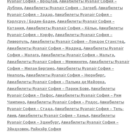
Ryanair София – Вроцлав
,
Авиабилеты Ryanair София –
Дублин
,
Авиабилеты Ryanair София – Загреб
,
Авиабилеты
Ryanair София – Задар
,
Авиабилеты Ryanair София –
Карлсруэ / Баден-Баден
,
Авиабилеты Ryanair София –
Катания
,
Авиабилеты Ryanair София – Кёльн
,
Авиабилеты
Ryanair София – Корфу
,
Авиабилеты Ryanair София –
Ливерпуль
,
Авиабилеты Ryanair София – Лондон Станстед
,
Авиабилеты Ryanair София – Мадрид
,
Авиабилеты Ryanair
София – Малага
,
Авиабилеты Ryanair София – Мальта
,
Авиабилеты Ryanair София – Мемминген
,
Авиабилеты Ryanair
София – Милан Бергамо
,
Авиабилеты Ryanair София –
Неаполь
,
Авиабилеты Ryanair София – Нюрнберг
,
Авиабилеты Ryanair София – Пальма де Майорка
,
Авиабилеты Ryanair София – Париж Бове
,
Авиабилеты
Ryanair София – Пафос
,
Авиабилеты Ryanair София – Рим
Чампино
,
Авиабилеты Ryanair София – Родос
,
Авиабилеты
Ryanair София – Стада
,
Авиабилеты Ryanair София – Тель-
Авив
,
Авиабилеты Ryanair София – Ханья
,
Авиабилеты
Ryanair София – Эдинбург
,
Авиабилеты Ryanair София –
Эйндховен
,
Райнэйр София