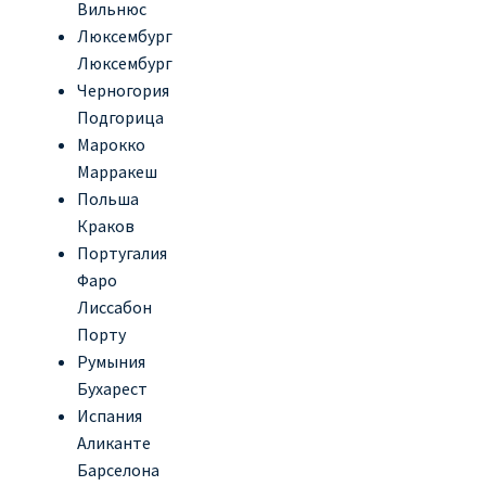
Вильнюс
Люксембург
ПРАВИЛА RYANAIR В АЭРОПОРТУ И НА БОРТУ
Люксембург
Черногория
ПРАВИЛА ПРОВОЗА БАГАЖА RYANAIR
Подгорица
Марокко
ПУТЕШЕСТВИЕ С ДЕТЬМИ И МЛАДЕНЦАМИ
Марракеш
РЕЙСАМИ RYANAIR
Польша
Краков
РЕГИСТРАЦИЯ НА РЕЙС И ДОКУМЕНТЫ ДЛЯ
Португалия
ПУТЕШЕСТВИЯ РЕЙСАМИ RYANAIR
Фаро
Лиссабон
Информация по бронированию билетов Ryanair
Порту
Румыния
Бухарест
КАК НАЙТИ ДЕШЕВЫЙ БИЛЕТ
Испания
Аликанте
Кипр
Барселона