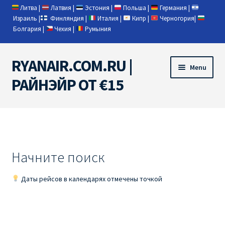
Литва
|
Латвия
|
Эстония
|
Польша
|
Германия
|
Израиль
|
Финляндия
|
Италия
|
Кипр
|
Черногория
|
Болгария
|
Чехия
|
Румыния
RYANAIR.COM.RU |
Skip
Skip
Menu
to
to
РАЙНЭЙР ОТ €15
navigation
content
Home
RYANAIR | ПОИСК АВИАБИЛЕТОВ
Начните поиск
RYANAIR PL ОТ € 9
Даты рейсов в календарях отмечены точкой
Ryanair Беларусь
Ryanair Германия