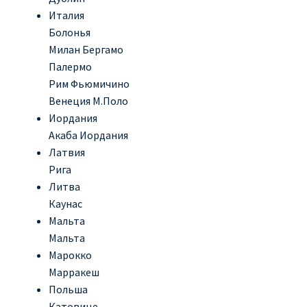
Италия
Болонья
Милан Бергамо
Палермо
Рим Фьюмичино
Венеция М.Поло
Иордания
Акаба Иордания
Латвия
Рига
Литва
Каунас
Мальта
Мальта
Марокко
Марракеш
Польша
Катовице