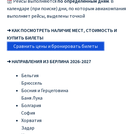
Рейсы выполняются
по определенным дням
. В
календаре (при поиске) дни, по которым авиакомпания
RYANAIR.COM НА РУССКОМ – кнфтфшкюсщь
выполняет рейсы, выделены точкой
Авиабилеты Ryanair на Тенерифе от €15
➜ КАК ПОСМОТРЕТЬ НАЛИЧИЕ МЕСТ, СТОИМОСТЬ И
КУПИТЬ БИЛЕТЫ
АВИАБИЛЕТЫ RYANAIR ОТ € 12
Сравнить цены и бронировать билеты
АВИАБИЛЕТЫ ВИЛЬНЮС БАРСЕЛОНА
➜ НАПРАВЛЕНИЯ ИЗ БЕРЛИНА 2026-2027
АВИАБИЛЕТЫ ХЕЛЬСИНКИ МИЛАН
Бельгия
Брюссель
Босния и Герцеговина
Акции RYANAIR из Варшавы
Баня Лука
Болгария
Акции RYANAIR из Вильнюса
София
Хорватия
Акции RYANAIR из Каунаса
Задар