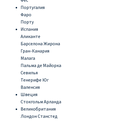
Фес
Португалия
Фаро
Порту
Испания
Аликанте
Барселона Жирона
Гран-Канария
Малага
Пальма де Майорка
Севилья
Тенерифе Юг
Валенсия
Швеция
Стокгольм Арланда
Великобритания
Лондон Станстед