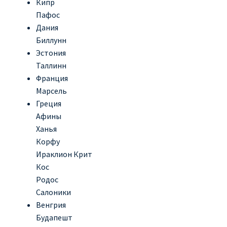
Кипр
Аликанте
Пафос
Дания
Барселона
Биллунн
Эстония
БИЛЕТЫ RYANAIR | ПОИСК ЛУЧШЕЙ ЦЕНЫ |
Таллинн
БРОНИРОВАНИЕ
Франция
Марсель
БИЛЕТЫ RYANAIR НА ЗАВТРА КУПИТЬ ОНЛАЙН
Греция
Афины
ДЕШЕВЫЕ АВИАБИЛЕТЫ В БАРСЕЛОНУ
Ханья
Корфу
ДЕШЕВЫЕ АВИАБИЛЕТЫ В БЕРЛИН
Ираклион Крит
Кос
Родос
ДЕШЕВЫЕ АВИАБИЛЕТЫ В БУХАРЕСТ
Салоники
Венгрия
ДЕШЕВЫЕ АВИАБИЛЕТЫ В ВАРШАВУ
Будапешт