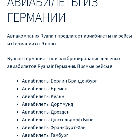
АВИАБИЛЕТЫ ИЗ
Ryanair изменить дату
ГЕРМАНИИ
Ryanair изменить фамилию
Ryanair Испания
Авиакомпания Ryanair предлагает авиабилеты на рейсы
из Германии от 9 евро.
RYANAIR ИТАЛИЯ
Ryanair Германия – поиск и бронирование дешевых
авиабилетов Ryanair Германия. Прямые рейсы в
RYANAIR КУПИТЬ БИЛЕТЫ ENGLISH
Авиабилеты Берлин Бранденбург
Ryanair направления, акции
Авиабилеты Бремен
Авиабилеты Кёльн
Ryanair онлайн регистрация
Авиабилеты Дортмунд
Авиабилеты Дрезден
Ryanair ошибка в фамилии, имени
Авиабилеты Дюссельдорф Визе
Авиабилеты Франкфурт-Хан
Ryanair пересадки
Авиабилеты Гамбург