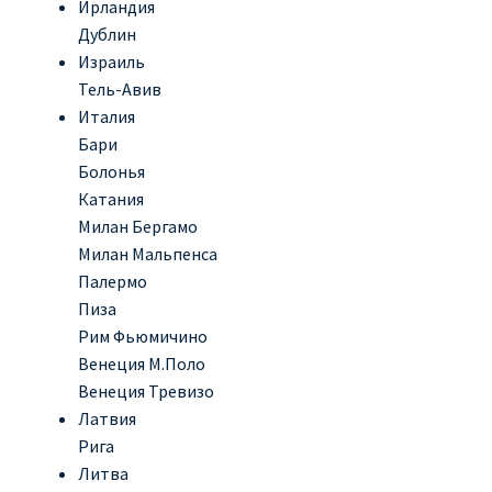
Ирландия
ДЕШЕВЫЕ АВИАБИЛЕТЫ В ВЕНУ
Дублин
Израиль
ДЕШЕВЫЕ АВИАБИЛЕТЫ В ЛОНДОН
Тель-Авив
Италия
ДЕШЕВЫЕ АВИАБИЛЕТЫ В МИЛАН
Бари
Болонья
ДЕШЕВЫЕ АВИАБИЛЕТЫ В ПАРИЖ
Катания
Милан Бергамо
ДЕШЕВЫЕ АВИАБИЛЕТЫ НА КИПР
Милан Мальпенса
Палермо
ИНФОРМАЦИЯ ДЛЯ ПАССАЖИРОВ
Пиза
Рим Фьюмичино
Венеция М.Поло
ВЫБОР И БРОНИРОВАНИЯ МЕСТ В RYANAIR
Венеция Тревизо
Латвия
ЗАДЕРЖКА, ОТМЕНА, ПЕРЕНОС РЕЙСОВ RYANAIR
Рига
Литва
ИЗМЕНЕНИЕ БРОНИРОВАНИЯ