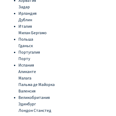
Хорватия
Задар
Ирландия
Дублин
Италия
Милан Бергамо
Польша
Гданьск
Португалия
Порту
Испания
Аликанте
Малага
Пальма де Майорка
Валенсия
Великобритания
Эдинбург
Лондон Станстед