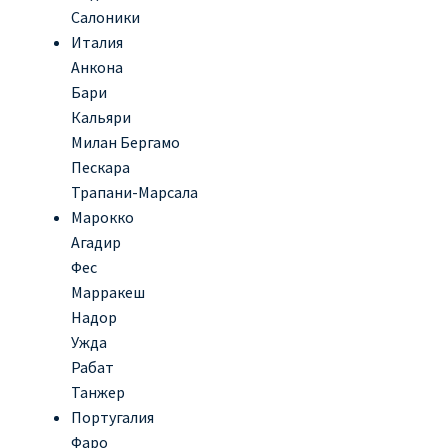
Салоники
Италия
Анкона
Бари
Кальяри
Милан Бергамо
Пескара
Трапани-Марсала
Марокко
Агадир
Фес
Марракеш
Надор
Ужда
Рабат
Танжер
Португалия
Фаро