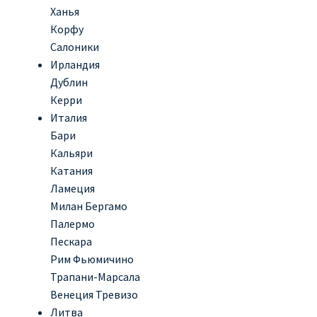
Ханья
Корфу
Салоники
Ирландия
Дублин
Керри
Италия
Бари
Кальяри
Катания
Ламеция
Милан Бергамо
Палермо
Пескара
Рим Фьюмичино
Трапани-Марсала
Венеция Тревизо
Литва