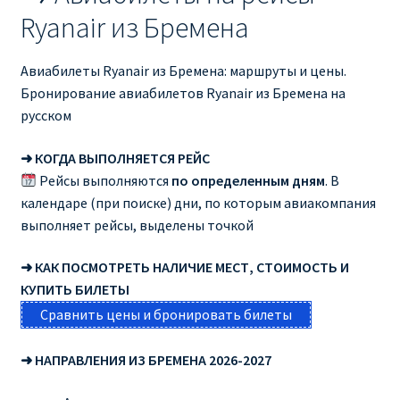
Ryanair из Бремена
Рим
Авиабилеты Ryanair из Бремена: маршруты и цены.
Рождественские направления от € 9
Бронирование авиабилетов Ryanair из Бремена на
русском
Райнэйр на русском
➜ КОГДА ВЫПОЛНЯЕТСЯ РЕЙС
Рейсы выполняются
по определенным дням
. В
О сайте
календаре (при поиске) дни, по которым авиакомпания
выполняет рейсы, выделены точкой
➜ КАК ПОСМОТРЕТЬ НАЛИЧИЕ МЕСТ, СТОИМОСТЬ И
КУПИТЬ БИЛЕТЫ
Сравнить цены и бронировать билеты
➜ НАПРАВЛЕНИЯ ИЗ БРЕМЕНА 2026-2027