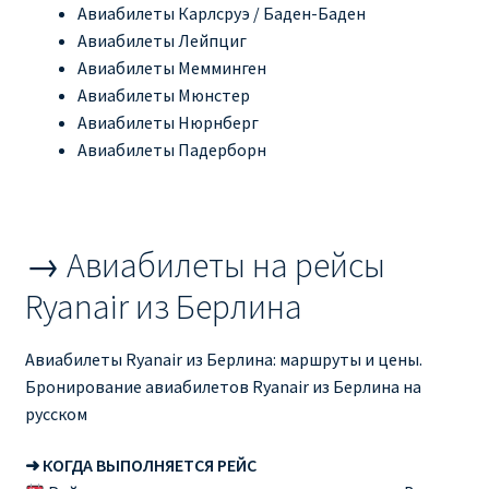
Авиабилеты Карлсруэ / Баден-Баден
Авиабилеты Лейпциг
RYANAIR ПОДГОРИЦА, ЧЕРНОГОРИЯ
Авиабилеты Мемминген
Авиабилеты Мюнстер
Ryanair Польша
Авиабилеты Нюрнберг
Авиабилеты Падерборн
RYANAIR ПОРТУГАЛИЯ
RYANAIR ПОСАДОЧНЫЙ ТАЛОН – BOARDING PASS
→ Авиабилеты на рейсы
Ryanair Россия
Ryanair из Берлина
RYANAIR ТЕЛЬ-АВИВ, ЭЙЛАТ, ИЗРАИЛЬ
Авиабилеты Ryanair из Берлина: маршруты и цены.
Бронирование авиабилетов Ryanair из Берлина на
RYANAIR УКРАИНА | АВИАБИЛЕТЫ ОТ €15
русском
Ryanair Україна из Киева, Одессы, Львова, Харькова,
➜ КОГДА ВЫПОЛНЯЕТСЯ РЕЙС
Херсона от € 15