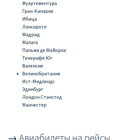
Фуэртевентура
КУПИТЬ АВИАБИЛЕТЫ ДЕШЕВО
Гран-Канария
Ибица
Милан
Лансароте
Мадрид
Париж
Малага
Пальма де Майорка
ПРАВИЛА РЕГИСТРАЦИИ
Тенерифе Юг
Валенсия
ПРИЛОЖЕНИЕ RYANAIR НА РУССКОМ
Великобритания
Ист-Мидлендс
ПРОВОЗ БАГАЖА RYANAIR – ПРАВИЛА
Эдинбург
Лондон Станстед
РАЙАНЭЙР НА РУССКОМ | КНФТФШК
Манчестер
РЕГИСТРАЦИЯ НА РЕЙС RYANAIR
→ Авиабилеты на рейсы
Регистрация ребенка на рейс RYANAIR