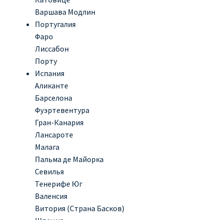
Варшава Модлин
Португалия
Фаро
Лиссабон
Порту
Испания
Аликанте
Барселона
Фуэртевентура
Гран-Канария
Лансароте
Малага
Пальма де Майорка
Севилья
Тенерифе Юг
Валенсия
Витория (Страна Басков)