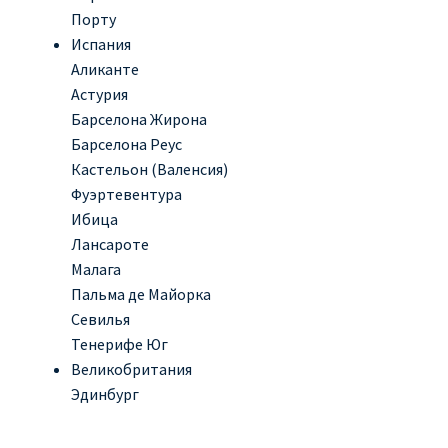
Порту
Испания
Аликанте
Астурия
Барселона Жирона
Барселона Реус
Кастельон (Валенсия)
Фуэртевентура
Ибица
Лансароте
Малага
Пальма де Майорка
Севилья
Тенерифе Юг
Великобритания
Эдинбург