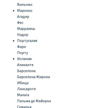
Вильнюс
Марокко
Агадир
Фес
Марракеш
Надор
Португалия
Фаро
Порту
Испания
Аликанте
Барселона
Барселона Жирона
Ибица
Лансароте
Малага
Пальма де Майорка
Севилья