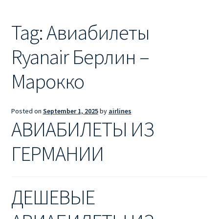
Ryanair из Лондона
Tag:
Авиабилеты
RYANAIR ИЗ РИГИ
Ryanair Берлин –
Ryanair из Стокгольма
Марокко
RYANAIR ИЗ ТАЛЛИНА
Ryanair из Тампере
Posted on
September 1, 2025
by
airlines
АВИАБИЛЕТЫ ИЗ
RYANAIR ИЗ ЧЕХИИ | ПРАГА, ОСТРАВА, ПАРДУБИЦЕ,
БРНО
ГЕРМАНИИ
Ryanair изменение имени
ДЕШЕВЫЕ
Ryanair изменения