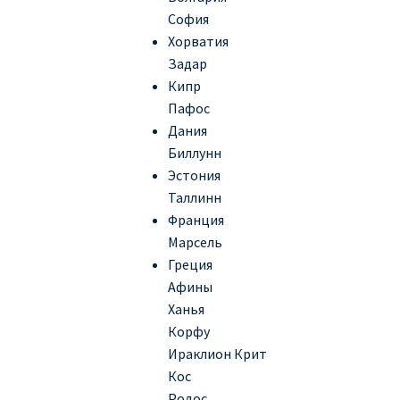
София
Хорватия
Задар
Кипр
Пафос
Дания
Биллунн
Эстония
Таллинн
Франция
Марсель
Греция
Афины
Ханья
Корфу
Ираклион Крит
Кос
Родос