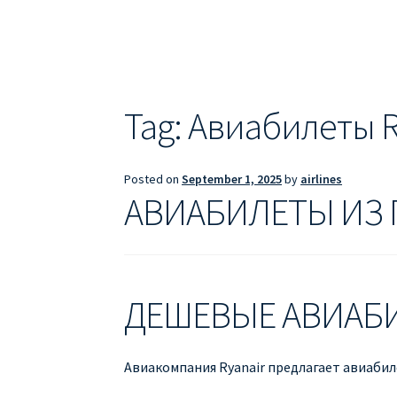
ДЕШЕВЫЕ АВИАБИЛЕТЫ В БАРСЕЛОНУ
Д
ДЕШЕВЫЕ АВИАБИЛЕТЫ В ВАРШАВУ
ДЕШ
ДЕШЕВЫЕ АВИАБИЛЕТЫ В ПАРИЖ
ДЕШЕВ
Tag:
Авиабилеты R
Информация по бронированию билетов Ry
Posted on
September 1, 2025
by
airlines
ПРАВИЛА РЕГИСТРАЦИИ
ПРИЛОЖЕНИЕ RY
АВИАБИЛЕТЫ ИЗ
РЕГИСТРАЦИЯ НА РЕЙС RYANAIR
Регистра
ДЕШЕВЫЕ АВИАБ
Авиакомпания Ryanair предлагает авиабиле