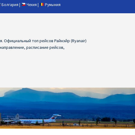
Болгария
|
Чехия
|
Румыния
ия. Официальный топ рейсов Райнэйр (Ryanair)
 направление, расписание рейсов,
ия
Ryanair дешевые авиабилеты
air из Лаппеенранты
Ryanair из Лондона
ПРАГА, ОСТРАВА, ПАРДУБИЦЕ, БРНО