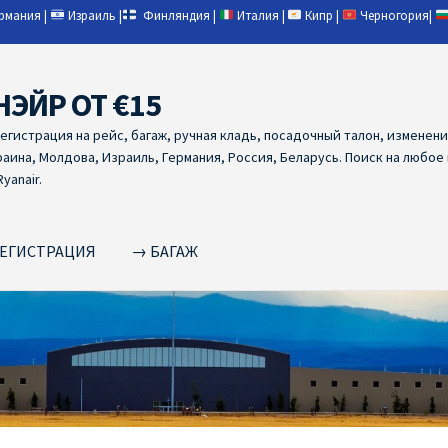
ермания
|
Израиль
|
Финляндия
|
Италия
|
Кипр
|
Черногория
|
НЭЙР ОТ €15
регистрация на рейс, багаж, ручная кладь, посадочный талон, изменен
раина, Молдова, Израиль, Германия, Россия, Беларусь. Поиск на любое
yanair.
ЕГИСТРАЦИЯ
→ БАГАЖ
NAIR PL ОТ € 9
Ryanair Беларусь
Ryanair Германия
Ryanair Грец
yanair из Варшавы
Ryanair из Вильнюса
Ryanair из Каунаса
Ryan
YANAIR ИЗ ТАЛЛИНА
Ryanair из Тампере
RYANAIR ИЗ ЧЕХИИ | 