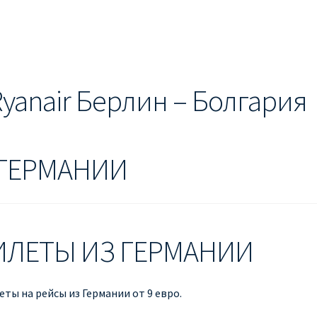
ЕШЕВЫЕ АВИАБИЛЕТЫ В БЕРЛИН
ДЕШЕВЫЕ АВИАБИЛЕТЫ В 
ЕВЫЕ АВИАБИЛЕТЫ В ВЕНУ
ДЕШЕВЫЕ АВИАБИЛЕТЫ В ЛОН
ЫЕ АВИАБИЛЕТЫ НА КИПР
ИНФОРМАЦИЯ ДЛЯ ПАССАЖИРО
yanair Берлин – Болгария
anair
КАК НАЙТИ ДЕШЕВЫЙ БИЛЕТ
Кипр
КУПИТЬ АВИАБИЛ
ANAIR НА РУССКОМ
ПРОВОЗ БАГАЖА RYANAIR – ПРАВИЛА
РАЙ
 ГЕРМАНИИ
ция ребенка на рейс RYANAIR
Рим
Рождественские направления
ИЛЕТЫ ИЗ ГЕРМАНИИ
ты на рейсы из Германии от 9 евро.