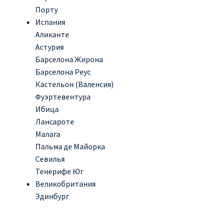
Порту
Испания
Аликанте
Астурия
Барселона Жирона
Барселона Реус
Кастельон (Валенсия)
Фуэртевентура
Ибица
Лансароте
Малага
Пальма де Майорка
Севилья
Тенерифе Юг
Великобритания
Эдинбург