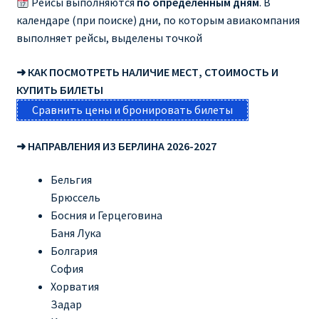
Рейсы выполняются
по определенным дням
. В
календаре (при поиске) дни, по которым авиакомпания
RYANAIR.COM НА РУССКОМ – кнфтфшкюсщь
выполняет рейсы, выделены точкой
Авиабилеты Ryanair на Тенерифе от €15
➜ КАК ПОСМОТРЕТЬ НАЛИЧИЕ МЕСТ, СТОИМОСТЬ И
КУПИТЬ БИЛЕТЫ
АВИАБИЛЕТЫ RYANAIR ОТ € 12
Сравнить цены и бронировать билеты
АВИАБИЛЕТЫ ВИЛЬНЮС БАРСЕЛОНА
➜ НАПРАВЛЕНИЯ ИЗ БЕРЛИНА 2026-2027
АВИАБИЛЕТЫ ХЕЛЬСИНКИ МИЛАН
Бельгия
Брюссель
Босния и Герцеговина
Акции RYANAIR из Варшавы
Баня Лука
Болгария
Акции RYANAIR из Вильнюса
София
Хорватия
Акции RYANAIR из Каунаса
Задар