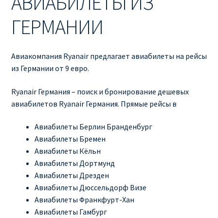
АВИАБИЛЕТЫ ИЗ
Ryanair изменить дату
ГЕРМАНИИ
Ryanair изменить фамилию
Ryanair Испания
Авиакомпания Ryanair предлагает авиабилеты на рейсы
из Германии от 9 евро.
RYANAIR ИТАЛИЯ
Ryanair Германия – поиск и бронирование дешевых
авиабилетов Ryanair Германия. Прямые рейсы в
RYANAIR КУПИТЬ БИЛЕТЫ ENGLISH
Авиабилеты Берлин Бранденбург
Ryanair направления, акции
Авиабилеты Бремен
Авиабилеты Кёльн
Ryanair онлайн регистрация
Авиабилеты Дортмунд
Авиабилеты Дрезден
Ryanair ошибка в фамилии, имени
Авиабилеты Дюссельдорф Визе
Авиабилеты Франкфурт-Хан
Ryanair пересадки
Авиабилеты Гамбург