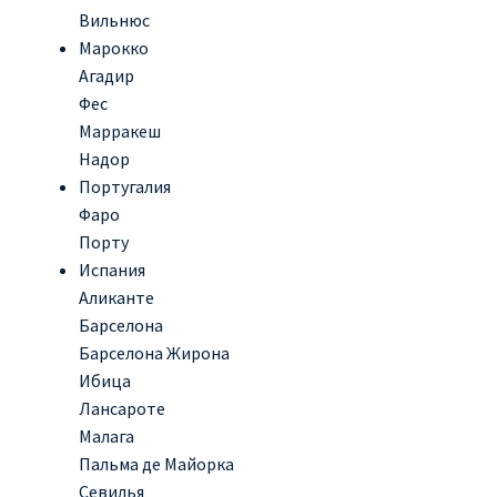
Вильнюс
Марокко
Агадир
Фес
Марракеш
Надор
Португалия
Фаро
Порту
Испания
Аликанте
Барселона
Барселона Жирона
Ибица
Лансароте
Малага
Пальма де Майорка
Севилья