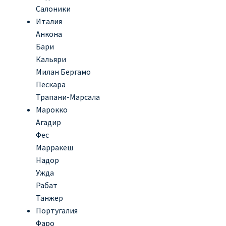
Салоники
Италия
Анкона
Бари
Кальяри
Милан Бергамо
Пескара
Трапани-Марсала
Марокко
Агадир
Фес
Марракеш
Надор
Ужда
Рабат
Танжер
Португалия
Фаро