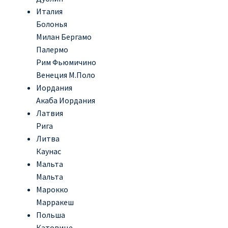
Италия
Болонья
Милан Бергамо
Палермо
Рим Фьюмичино
Венеция М.Поло
Иордания
Акаба Иордания
Латвия
Рига
Литва
Каунас
Мальта
Мальта
Марокко
Марракеш
Польша
Катовице