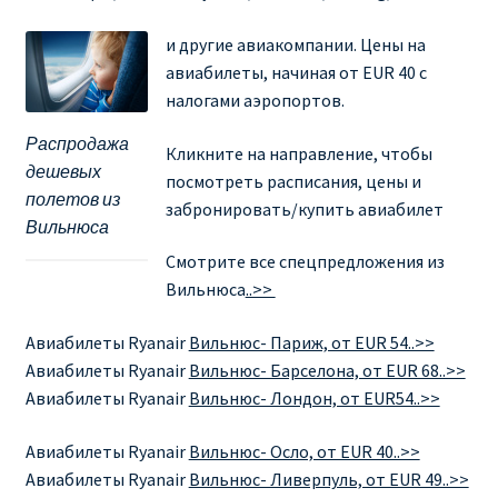
Ryanair изменить дату
и другие авиакомпании. Цены на
Ryanair изменить фамилию
авиабилеты, начиная от EUR 40 с
налогами аэропортов.
Ryanair Испания
Распродажа
Кликните на направление, чтобы
дешевых
посмотреть расписания, цены и
RYANAIR ИТАЛИЯ
полетов из
забронировать/купить авиабилет
Вильнюса
RYANAIR КУПИТЬ БИЛЕТЫ ENGLISH
Смотрите все спецпредложения из
Вильнюса
..>>
Ryanair направления, акции
Авиабилеты Ryanair
Вильнюс- Париж, от EUR 54..>>
Ryanair онлайн регистрация
Авиабилеты Ryanair
Вильнюс- Барселона, от EUR 68..>>
Авиабилеты Ryanair
Вильнюс- Лондон, от EUR54..>>
Ryanair ошибка в фамилии, имени
Авиабилеты
Ryanair
Вильнюс- Осло, от EUR 40..>>
Авиабилеты
Ryanair
Вильнюс- Ливерпуль, от EUR 49..>>
Ryanair пересадки