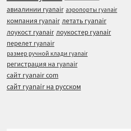
авиалинии ryanair
аэропорты ryanair
летать ryanair
компания ryanair
лоукостер ryanair
лоукост ryanair
перелет ryanair
размер ручной клади ryanair
регистрация на ryanair
сайт ryanair com
сайт ryanair на русском