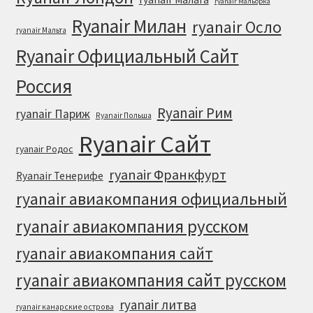
ryanair Мальорка
Ryanair Милан
ryanair Осло
ryanair Мальта
Ryanair Официальный Cайт
Россия
Ryanair Рим
ryanair Париж
Ryanair Польша
Ryanair Сайт
ryanair Родос
ryanair Франкфурт
Ryanair Тенерифе
ryanair авиакомпания официальный
ryanair авиакомпания русском
ryanair авиакомпания сайт
ryanair авиакомпания сайт русском
ryanair литва
ryanair канарские острова