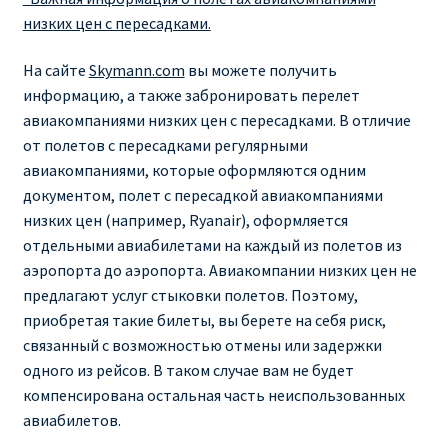
низких цен с пересадками.
RYANAIR.COM НА РУССКОМ – кнфтфшкюсщь
На сайте
Skymann.com
вы можете получить
Авиабилеты Ryanair на Тенерифе от €15
информацию, а также забронировать перелет
авиакомпаниями низких цен с пересадками. В отличие
АВИАБИЛЕТЫ RYANAIR ОТ € 12
от полетов с пересадками регулярными
авиакомпаниями, которые оформляются одним
документом, полет с пересадкой авиакомпаниями
АВИАБИЛЕТЫ ВИЛЬНЮС БАРСЕЛОНА
низких цен (например, Ryanair), оформляется
отдельными авиабилетами на каждый из полетов из
АВИАБИЛЕТЫ ХЕЛЬСИНКИ МИЛАН
аэропорта до аэропорта. Авиакомпании низких цен не
предлагают услуг стыковки полетов. Поэтому,
Акции RYANAIR из Варшавы
приобретая такие билеты, вы берете на себя риск,
связанный с возможностью отмены или задержки
Акции RYANAIR из Вильнюса
одного из рейсов. В таком случае вам не будет
компенсирована остальная часть неиспользованных
Акции RYANAIR из Каунаса
авиабилетов.