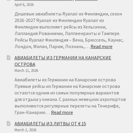
April 6, 2026
Дешевые авиабилеты Ryanair из Финляндии, сезон
2026-2027 Ryanair из Финляндии Ryanair из
Финляндии выполняет рейсы из Хельсинки,
Лапландия Рованиеми, Лаппеенранты и Тампере.
Рейсы Ryanair Финляндия – Вена, Брюссель, Каунас,
:
Лондон, Милан, Париж, Познань,…
Read more
АВИАБИ
АВИАБИЛЕТЫ ИЗ ГЕРМАНИИ НА КАНАРСКИЕ
ИЗ
ОСТРОВА
ФИНЛЯН
March 11, 2026
ОТ
€22
Авиабилеты из Германии на Канарские острова
Прямые рейсы из Германии на Канарские острова
остаются одним из самых популярных вариантов
для отдыха у океана. С разных немецких аэропортов
выполняются регулярные перелеты на Тенерифе,
:
Гран-Канарию…
Read more
АВИАБИЛЕТЫ
АВИАБИЛЕТЫ ИЗ ЛИТВЫ ОТ € 15
ИЗ
March 1, 2026
ГЕРМАНИИ