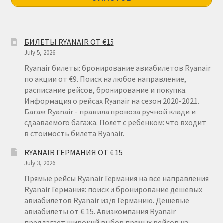
ПРАВИЛА RYANAIR В АЭРОПОРТУ И НА БОРТУ
БИЛЕТЫ RYANAIR ОТ €15
ПРАВИЛА ПРОВОЗА БАГАЖА RYANAIR
July 5, 2026
Ryanair билеты: бронирование авиабилетов Ryanair
ПУТЕШЕСТВИЕ С ДЕТЬМИ И МЛАДЕНЦАМИ
по акции от €9. Поиск на любое направление,
РЕЙСАМИ RYANAIR
расписание рейсов, бронирование и покупка.
Информация о рейсах Ryanair на сезон 2020-2021.
Багаж Ryanair - правила провоза ручной клади и
РЕГИСТРАЦИЯ НА РЕЙС И ДОКУМЕНТЫ ДЛЯ
сдааваемого багажа. Полет с ребенком: что входит
ПУТЕШЕСТВИЯ РЕЙСАМИ RYANAIR
в стоимость билета Ryanair.
Информация по бронированию билетов Ryanair
RYANAIR ГЕРМАНИЯ ОТ € 15
July 3, 2026
Прямые рейсы Ryanair Германия на все направления
КАК НАЙТИ ДЕШЕВЫЙ БИЛЕТ
Ryanair Германия: поиск и бронирование дешевых
авиабилетов Ryanair из/в Германию. Дешевые
Кипр
авиабилеты от € 15. Авиакомпания Ryanair
предлагает широкий выбор прямых рейсов из