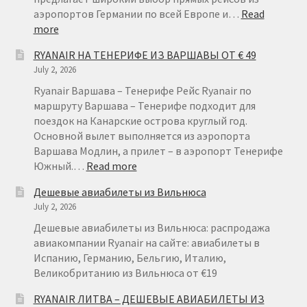
КУПИТЬ АВИАБИЛЕТЫ ДЕШЕВО
аэропортов Германии по всей Европе и…
Read
:
more
RYANAIR
Милан
RYANAIR НА ТЕНЕРИФЕ ИЗ ВАРШАВЫ ОТ € 49
ГЕРМАНИЯ
July 2, 2026
ОТ
Париж
€
Ryanair Варшава – Тенерифе Рейс Ryanair по
15
маршруту Варшава – Тенерифе подходит для
ПРАВИЛА РЕГИСТРАЦИИ
поездок на Канарские острова круглый год.
Основной вылет выполняется из аэропорта
Варшава Модлин, а прилет – в аэропорт Тенерифе
ПРИЛОЖЕНИЕ RYANAIR НА РУССКОМ
:
Южный.…
Read more
RYANAIR
Дешевые авиабилеты из Вильнюса
ПРОВОЗ БАГАЖА RYANAIR – ПРАВИЛА
НА
July 2, 2026
ТЕНЕРИФЕ
ИЗ
Дешевые авиабилеты из Вильнюса: распродажа
РАЙАНЭЙР НА РУССКОМ | КНФТФШК
ВАРШАВЫ
авиакомпании Ryanair на сайте: авиабилеты в
ОТ
Испанию, Германию, Бельгию, Италию,
РЕГИСТРАЦИЯ НА РЕЙС RYANAIR
€
Великобританию из Вильнюса от €19
49
RYANAIR ЛИТВА – ДЕШЕВЫЕ АВИАБИЛЕТЫ ИЗ
Регистрация ребенка на рейс RYANAIR