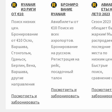
RYANAIR
БРОНИРО
АВИА
ИЗ РИГИ
ВАНИЕ
ЕТЫ 
ОТ €10
RYANAIR
ЛЕТО 2023
Поиск низких
Авиабилеты от
Сезон 2023
цен.
€10 Поиск из
обещает б
Бронирование
всех
жарким! М
от €10 Осло,
аэропортов.
распродае
Варшава,
Бронирование
последние
Стокгольм,
на русском.
места по
Гданьск,
Регистрация на
низким цен
Берлин, Вена,
рейс,
Быстрые
Варшава,
посадочный
поиск,
другие
талон
сравнение 
направления
Посмотреть и
Посмотрет
Посмотреть и
забронировать
заброниро
забронировать