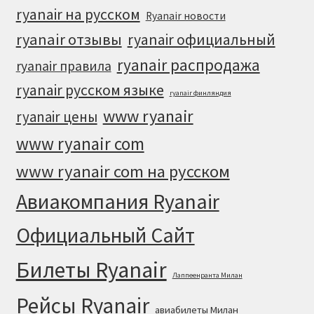
ryanair на русском
Ryanair новости
ryanair отзывы
ryanair официальный
ryanair распродажа
ryanair правила
ryanair русском языке
ryanair финляндия
www ryanair
ryanair цены
www ryanair com
www ryanair com на русском
Авиакомпания Ryanair
Официальный Cайт
Билеты Ryanair
Лаппеенранта Милан
Рейсы Ryanair
авиабилеты Милан