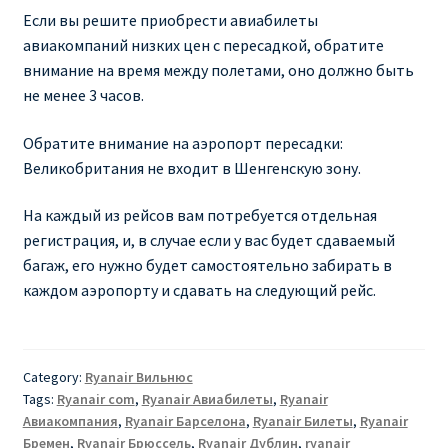
Аликанте
Если вы решите приобрести авиабилеты
авиакомпаний низких цен с пересадкой, обратите
Барселона
внимание на время между полетами, оно должно быть
не менее 3 часов.
БИЛЕТЫ RYANAIR | ПОИСК ЛУЧШЕЙ ЦЕНЫ |
Обратите внимание на аэропорт пересадки:
БРОНИРОВАНИЕ
Великобритания не входит в Шенгенскую зону.
БИЛЕТЫ RYANAIR НА ЗАВТРА КУПИТЬ ОНЛАЙН
На каждый из рейсов вам потребуется отдельная
регистрация, и, в случае если у вас будет сдаваемый
ДЕШЕВЫЕ АВИАБИЛЕТЫ В БАРСЕЛОНУ
багаж, его нужно будет самостоятельно забирать в
каждом аэропорту и сдавать на следующий рейс.
ДЕШЕВЫЕ АВИАБИЛЕТЫ В БЕРЛИН
ДЕШЕВЫЕ АВИАБИЛЕТЫ В БУХАРЕСТ
Category:
Ryanair Вильнюс
Tags:
Ryanair com
,
Ryanair Авиабилеты
,
Ryanair
ДЕШЕВЫЕ АВИАБИЛЕТЫ В ВАРШАВУ
Авиакомпания
,
Ryanair Барселона
,
Ryanair Билеты
,
Ryanair
Бремен
,
Ryanair Брюссель
,
Ryanair Дублин
,
ryanair