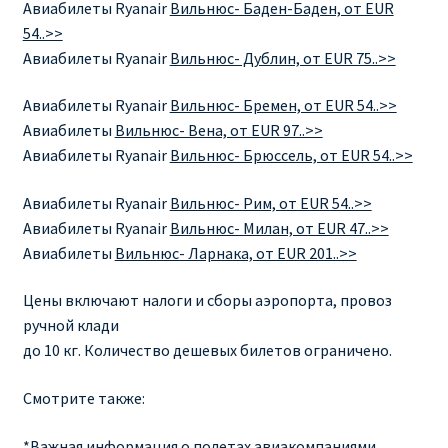
Авиабилеты
Ryanair
Вильнюс- Баден-Баден, от EUR
54..>>
RYANAIR ПОДГОРИЦА, ЧЕРНОГОРИЯ
Авиабилеты
Ryanair
Вильнюс- Дублин, от EUR 75..>>
Ryanair Польша
Авиабилеты
Ryanair
Вильнюс- Бремен, от EUR 54..>>
Авиабилеты
Вильнюс- Вена, от EUR 97..>>
RYANAIR ПОРТУГАЛИЯ
Авиабилеты
Ryanair
Вильнюс- Брюссель, от EUR 54..>>
RYANAIR ПОСАДОЧНЫЙ ТАЛОН – BOARDING PASS
Авиабилеты
Ryanair
Вильнюс- Рим, от EUR 54..>>
Авиабилеты
Ryanair
Вильнюс- Милан, от EUR 47..>>
Ryanair Россия
Авиабилеты
Вильнюс- Ларнака, от EUR 201..>>
Цены включают налоги и сборы аэропорта, провоз
RYANAIR ТЕЛЬ-АВИВ, ЭЙЛАТ, ИЗРАИЛЬ
ручной клади
до 10 кг. Количество дешевых билетов ограничено.
RYANAIR УКРАИНА | АВИАБИЛЕТЫ ОТ €15
Смотрите также:
Ryanair Україна из Киева, Одессы, Львова, Харькова,
Херсона от € 15
*Важная информация о полетах авиакомпаниями