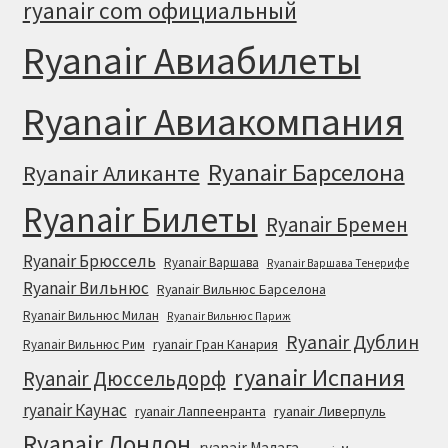
ryanair com официальный
Ryanair Авиабилеты
Ryanair Авиакомпания
Ryanair Барселона
Ryanair Аликанте
Ryanair Билеты
Ryanair Бремен
Ryanair Брюссель
Ryanair Варшава
Ryanair Варшава Тенерифе
Ryanair Вильнюс
Ryanair Вильнюс Барселона
Ryanair Вильнюс Милан
Ryanair Вильнюс Париж
Ryanair Дублин
ryanair Гран Канария
Ryanair Вильнюс Рим
ryanair Испания
Ryanair Дюссельдорф
ryanair Каунас
ryanair Лаппеенранта
ryanair Ливерпуль
Ryanair Лондон
ryanair Малага