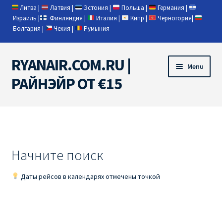
Литва
|
Латвия
|
Эстония
|
Польша
|
Германия
|
Израиль
|
Финляндия
|
Италия
|
Кипр
|
Черногория
|
Болгария
|
Чехия
|
Румыния
RYANAIR.COM.RU |
Skip
Skip
Menu
to
to
РАЙНЭЙР ОТ €15
navigation
content
Home
RYANAIR | ПОИСК АВИАБИЛЕТОВ
Начните поиск
RYANAIR PL ОТ € 9
Даты рейсов в календарях отмечены точкой
Ryanair Беларусь
Ryanair Германия