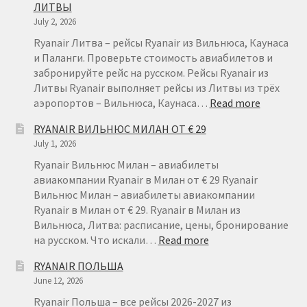
ЛИТВЫ
July 2, 2026
Рим
Ryanair Литва – рейсы Ryanair из Вильнюса, Каунаса
и Паланги. Проверьте стоимость авиабилетов и
Рождественские направления от € 9
забронируйте рейс на русском. Рейсы Ryanair из
Литвы Ryanair выполняет рейсы из Литвы из трёх
:
аэропортов – Вильнюса, Каунаса…
Read more
Райнэйр на русском
RYANAIR
RYANAIR ВИЛЬНЮС МИЛАН ОТ € 29
ЛИТВА
О сайте
July 1, 2026
–
ДЕШЕВЫ
Ryanair Вильнюс Милан – авиабилеты
АВИАБИ
авиакомпании Ryanair в Милан от € 29 Ryanair
ИЗ
Вильнюс Милан – авиабилеты авиакомпании
ЛИТВЫ
Ryanair в Милан от € 29. Ryanair в Милан из
Вильнюса, Литва: расписание, цены, бронирование
:
на русском. Что искали…
Read more
RYANAIR
RYANAIR ПОЛЬША
ВИЛЬНЮС
June 12, 2026
МИЛАН
ОТ
Ryanair Польша – все рейсы 2026-2027 из