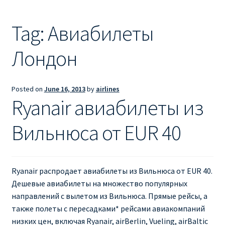
Ryanair из Лондона
Tag:
Авиабилеты
RYANAIR ИЗ РИГИ
Лондон
Ryanair из Стокгольма
RYANAIR ИЗ ТАЛЛИНА
Posted on
June 16, 2013
by
airlines
Ryanair авиабилеты из
Ryanair из Тампере
Вильнюса от EUR 40
RYANAIR ИЗ ЧЕХИИ | ПРАГА, ОСТРАВА, ПАРДУБИЦЕ,
БРНО
Ryanair распродает авиабилеты из Вильнюса от EUR 40.
Ryanair изменение имени
Дешевые авиабилеты на множество популярных
направлений с вылетом из Вильнюса. Прямые рейсы, а
Ryanair изменения
также полеты с пересадками* рейсами авиакомпаний
низких цен, включая Ryanair, airBerlin, Vueling, airBaltic