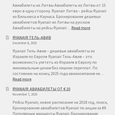
НА
Авиабилеты из Литвы Авиабилеты из Литвы от 15
КАНАРСКИЕ
евро в одну сторону. Ryanair Литва – рейсы Ryanair
ОСТРОВА
из Вильнюса и Каунаса. Бронирование дешевых
авиабилетов Ryanair из Литвы на русском
:
Авиабилеты на рейсы Ryanair…
Read more
АВИАБИЛЕТ
RYANAIR ТЕЛЬ-АВИВ
ИЗ
December 8, 2025
ЛИТВЫ
ОТ
Ryanair Тель-Авив – дешевые авиабилеты из
€
Израиля по Европе Ryanair Тель-Авив – это
15
возможность улететь из Израиля в Европу по
минимальным ценам без лишних переплат. По
состоянию на конец 2025 года авиакомпания не…
:
Read more
RYANAIR
RYANAIR: АВИАБИЛЕТЫ ОТ € 10
ТЕЛЬ-
November 7, 2025
АВИВ
Рейсы Ryanair, новое расписание на 2018 год, поиск,
бронирование авиабилетов Ryanair по акции за €9.
Популярные маршруты Ryanair, бронирование