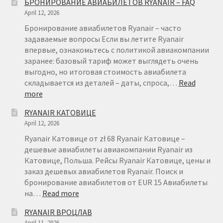
БРОНИРОВАНИЕ АВИАБИЛЕТОВ RYANAIR – FAQ
April 12, 2026
Бронирование авиабилетов Ryanair – часто
задаваемые вопросы Если вы летите Ryanair
впервые, ознакомьтесь с политикой авиакомпании
заранее: базовый тариф может выглядеть очень
выгодно, но итоговая стоимость авиабилета
складывается из деталей – даты, спроса,…
Read
:
more
БРОНИРОВАНИЕ
RYANAIR КАТОВИЦЕ
АВИАБИЛЕТОВ
April 12, 2026
RYANAIR
–
Ryanair Катовице от zł 68 Ryanair Катовице –
FAQ
дешевые авиабилеты авиакомпании Ryanair из
Катовице, Польша. Рейсы Ryanair Катовице, цены и
заказ дешевых авиабилетов Ryanair. Поиск и
бронирование авиабилетов от EUR 15 Авиабилеты
:
на…
Read more
RYANAIR
RYANAIR ВРОЦЛАВ
КАТОВИЦЕ
April 11, 2026