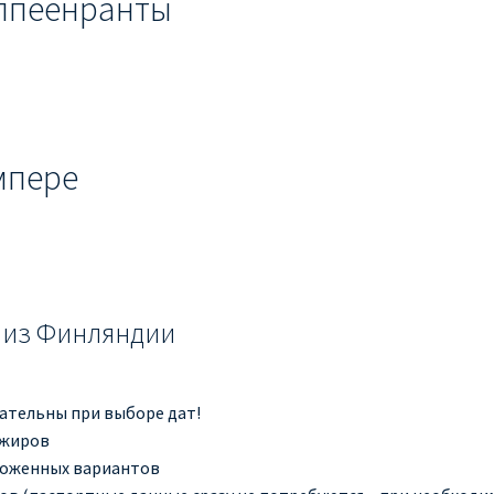
аппеенранты
мпере
 из Финляндии
мательны при выборе дат!
ажиров
ложенных вариантов