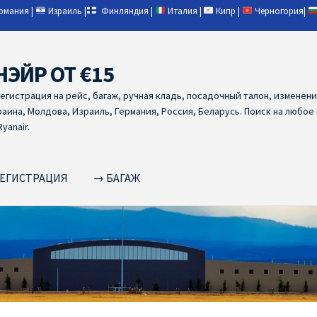
ермания
|
Израиль
|
Финляндия
|
Италия
|
Кипр
|
Черногория
|
НЭЙР ОТ €15
регистрация на рейс, багаж, ручная кладь, посадочный талон, изменен
раина, Молдова, Израиль, Германия, Россия, Беларусь. Поиск на любое
yanair.
ЕГИСТРАЦИЯ
→ БАГАЖ
NAIR PL ОТ € 9
Ryanair Беларусь
Ryanair Германия
Ryanair Грец
yanair из Варшавы
Ryanair из Вильнюса
Ryanair из Каунаса
Ryan
YANAIR ИЗ ТАЛЛИНА
Ryanair из Тампере
RYANAIR ИЗ ЧЕХИИ | 