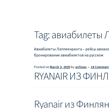
ДЕШЕВЫЕ АВИАБИЛЕТЫ В БАРСЕЛОНУ
Д
ДЕШЕВЫЕ АВИАБИЛЕТЫ В ВАРШАВУ
ДЕШ
ДЕШЕВЫЕ АВИАБИЛЕТЫ В ПАРИЖ
ДЕШЕВ
Tag:
авиабилеты 
Информация по бронированию билетов Ry
Авиабилеты Лаппеенранта – рейсы авиаком
ПРАВИЛА РЕГИСТРАЦИИ
ПРИЛОЖЕНИЕ RY
бронирование авиабилетов на русском
РЕГИСТРАЦИЯ НА РЕЙС RYANAIR
Регистра
Posted on
March 3, 2025
by
airlines
—
18 Commen
RYANAIR ИЗ ФИН
Ryanair из Финля