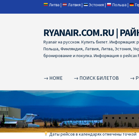
Литва
|
Латвия
|
Эстония
|
Польша
|
Г
RYANAIR.COM.RU | РАЙ
Skip
Skip
to
to
Ryanair на русском. Купить билет. Информация: 
navigation
content
Польша, Финляндия, Латвия, Литва, Эстония, Ук
бронирование и покупка. Информация о рейсах R
→ HOME
→ ПОИСК БИЛЕТОВ
→ Р
Home
RYANAIR | ПОИСК АВИАБИЛЕТОВ
RYA
RYANAIR ДОБАВИТЬ БАГАЖ
Ryanair зміни
R
Начните поиск
RYANAIR ИЗ РИГИ
Ryanair из Стокгольма
R
Даты рейсов в календарях отмечены точкой