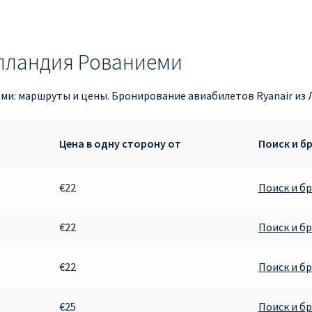
апландия Рованиеми
ми: маршруты и цены. Бронирование авиабилетов Ryanair из 
Цена в одну сторону от
Поиск и б
€22
Поиск и б
€22
Поиск и б
€22
Поиск и б
€25
Поиск и б