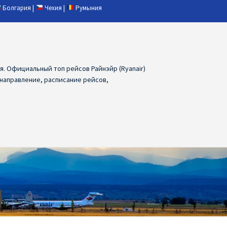
Болгария
|
Чехия
|
Румыния
ия. Официальный топ рейсов Райнэйр (Ryanair)
 направление, расписание рейсов,
ия
Ryanair дешевые авиабилеты
air из Лаппеенранты
Ryanair из Лондона
ПРАГА, ОСТРАВА, ПАРДУБИЦЕ, БРНО