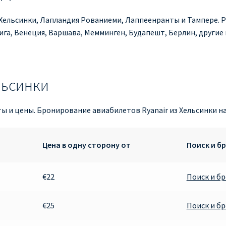
 Хельсинки, Лапландия Рованиеми, Лаппеенранты и Тампере. Р
ига, Венеция, Варшава, Мемминген, Будапешт, Берлин, другие 
льсинки
ты и цены. Бронирование авиабилетов Ryanair из Хельсинки н
Цена в одну сторону от
Поиск и б
€22
Поиск и б
€25
Поиск и б