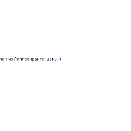
БУХАРЕСТ
ДОН
ДЕШЕВЫЕ АВИАБИЛЕТЫ В МИЛАН
В
ЕТЫ ДЕШЕВО
Милан
Париж
air из Лаппеенранта, цены и
АНЭЙР НА РУССКОМ | КНФТФШК
 от € 9
Райнэйр на русском
О сайте