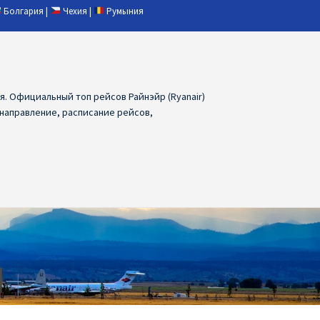
Болгария
|
Чехия
|
Румыния
ия. Официальный топ рейсов Райнэйр (Ryanair)
 направление, расписание рейсов,
ия
Ryanair дешевые авиабилеты
air из Лаппеенранты
Ryanair из Лондона
ПРАГА, ОСТРАВА, ПАРДУБИЦЕ, БРНО