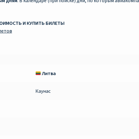
ым дням
. В календаре (при поиске) дни, по которым авиаком
ТОИМОСТЬ И КУПИТЬ БИЛЕТЫ
летов
Литва
Каунас