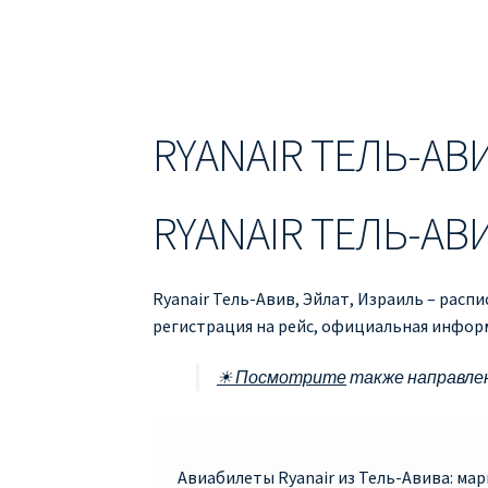
ДЕШЕВЫЕ АВИАБИЛЕТЫ В БАРСЕЛОНУ
Д
ДЕШЕВЫЕ АВИАБИЛЕТЫ В ВАРШАВУ
ДЕШ
ДЕШЕВЫЕ АВИАБИЛЕТЫ В ПАРИЖ
ДЕШЕВ
RYANAIR ТЕЛЬ-АВ
Информация по бронированию билетов Ry
RYANAIR ТЕЛЬ-АВ
ПРАВИЛА РЕГИСТРАЦИИ
ПРИЛОЖЕНИЕ RY
РЕГИСТРАЦИЯ НА РЕЙС RYANAIR
Регистра
Ryanair Тель-Авив, Эйлат, Израиль – расп
регистрация на рейс, официальная информ
☀ Посмотрите
также направле
Авиабилеты Ryanair из Тель-Авива: ма