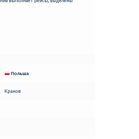
пания выполняет рейсы, выделены
Польша
Краков