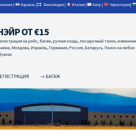
ермания
|
Израиль
|
Финляндия
|
Италия
|
Кипр
|
Черногория
|
НЭЙР ОТ €15
регистрация на рейс, багаж, ручная кладь, посадочный талон, изменен
раина, Молдова, Израиль, Германия, Россия, Беларусь. Поиск на любое
yanair.
ЕГИСТРАЦИЯ
→ БАГАЖ
NAIR PL ОТ € 9
Ryanair Беларусь
Ryanair Германия
Ryanair Грец
yanair из Варшавы
Ryanair из Вильнюса
Ryanair из Каунаса
Ryan
YANAIR ИЗ ТАЛЛИНА
Ryanair из Тампере
RYANAIR ИЗ ЧЕХИИ | 