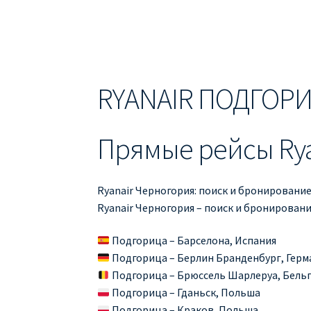
ДЕШЕВЫЕ АВИАБИЛЕТЫ В БАРСЕЛОНУ
Д
ДЕШЕВЫЕ АВИАБИЛЕТЫ В ВАРШАВУ
ДЕШ
ДЕШЕВЫЕ АВИАБИЛЕТЫ В ПАРИЖ
ДЕШЕВ
RYANAIR ПОДГОР
Информация по бронированию билетов Ry
Прямые рейсы Ry
ПРАВИЛА РЕГИСТРАЦИИ
ПРИЛОЖЕНИЕ RY
РЕГИСТРАЦИЯ НА РЕЙС RYANAIR
Регистра
Ryanair Черногория: поиск и бронирование
Ryanair Черногория – поиск и бронирован
Подгорица – Барселона, Испания
Подгорица – Берлин Бранденбург, Герм
Подгорица – Брюссель Шарлеруа, Бель
Подгорица – Гданьск, Польша
Подгорица – Краков, Польша