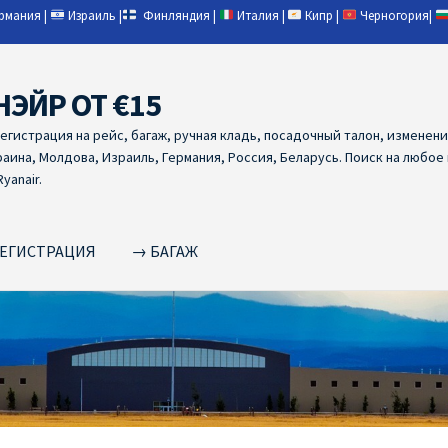
ермания
|
Израиль
|
Финляндия
|
Италия
|
Кипр
|
Черногория
|
НЭЙР ОТ €15
регистрация на рейс, багаж, ручная кладь, посадочный талон, изменен
раина, Молдова, Израиль, Германия, Россия, Беларусь. Поиск на любое
yanair.
ЕГИСТРАЦИЯ
→ БАГАЖ
NAIR PL ОТ € 9
Ryanair Беларусь
Ryanair Германия
Ryanair Грец
yanair из Варшавы
Ryanair из Вильнюса
Ryanair из Каунаса
Ryan
YANAIR ИЗ ТАЛЛИНА
Ryanair из Тампере
RYANAIR ИЗ ЧЕХИИ | 