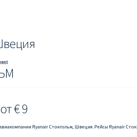
ЕШЕВЫЕ АВИАБИЛЕТЫ В БЕРЛИН
ДЕШЕВЫЕ АВИАБИЛЕТЫ В 
ЕВЫЕ АВИАБИЛЕТЫ В ВЕНУ
ДЕШЕВЫЕ АВИАБИЛЕТЫ В ЛОН
ЫЕ АВИАБИЛЕТЫ НА КИПР
ИНФОРМАЦИЯ ДЛЯ ПАССАЖИРО
 Швеция
anair
КАК НАЙТИ ДЕШЕВЫЙ БИЛЕТ
Кипр
КУПИТЬ АВИАБИЛ
ment
ANAIR НА РУССКОМ
ПРОВОЗ БАГАЖА RYANAIR – ПРАВИЛА
РАЙ
ЛЬМ
ция ребенка на рейс RYANAIR
Рим
Рождественские направления
от € 9
авиакомпании Ryanair Стокгольм, Швеция. Рейсы Ryanair Сток