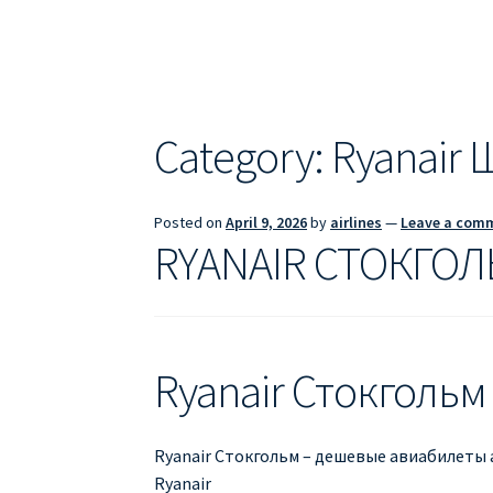
ДЕШЕВЫЕ АВИАБИЛЕТЫ В БАРСЕЛОНУ
Д
ДЕШЕВЫЕ АВИАБИЛЕТЫ В ВАРШАВУ
ДЕШ
ДЕШЕВЫЕ АВИАБИЛЕТЫ В ПАРИЖ
ДЕШЕВ
Category:
Ryanair
Информация по бронированию билетов Ry
Posted on
April 9, 2026
by
airlines
—
Leave a com
ПРАВИЛА РЕГИСТРАЦИИ
ПРИЛОЖЕНИЕ RY
RYANAIR СТОКГО
РЕГИСТРАЦИЯ НА РЕЙС RYANAIR
Регистра
Ryanair Стокгольм 
Ryanair Стокгольм – дешевые авиабилеты 
Ryanair