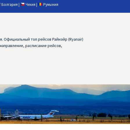
Болгария
|
Чехия
|
Румыния
ия. Официальный топ рейсов Райнэйр (Ryanair)
 направление, расписание рейсов,
ия
Ryanair дешевые авиабилеты
air из Лаппеенранты
Ryanair из Лондона
ПРАГА, ОСТРАВА, ПАРДУБИЦЕ, БРНО