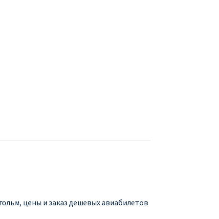
БУХАРЕСТ
ДОН
ДЕШЕВЫЕ АВИАБИЛЕТЫ В МИЛАН
В
ЕТЫ ДЕШЕВО
Милан
Париж
АНЭЙР НА РУССКОМ | КНФТФШК
 от € 9
Райнэйр на русском
О сайте
гольм, цены и заказ дешевых авиабилетов