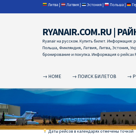
Литва
|
Латвия
|
Эстония
|
Польша
|
Г
RYANAIR.COM.RU | РАЙ
Skip
Skip
to
to
Ryanair на русском. Купить билет. Информация: 
navigation
content
Польша, Финляндия, Латвия, Литва, Эстония, Ук
бронирование и покупка. Информация о рейсах R
→ HOME
→ ПОИСК БИЛЕТОВ
→ Р
Home
RYANAIR | ПОИСК АВИАБИЛЕТОВ
RYA
RYANAIR ДОБАВИТЬ БАГАЖ
Ryanair зміни
R
Начните поиск
RYANAIR ИЗ РИГИ
Ryanair из Стокгольма
R
Даты рейсов в календарях отмечены точкой