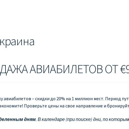
ЕШЕВЫЕ АВИАБИЛЕТЫ В БЕРЛИН
ДЕШЕВЫЕ АВИАБИЛЕТЫ В 
ЕВЫЕ АВИАБИЛЕТЫ В ВЕНУ
ДЕШЕВЫЕ АВИАБИЛЕТЫ В ЛОН
ЫЕ АВИАБИЛЕТЫ НА КИПР
ИНФОРМАЦИЯ ДЛЯ ПАССАЖИРО
Украина
anair
КАК НАЙТИ ДЕШЕВЫЙ БИЛЕТ
Кипр
КУПИТЬ АВИАБИЛ
ANAIR НА РУССКОМ
ПРОВОЗ БАГАЖА RYANAIR – ПРАВИЛА
РАЙ
ОДАЖА АВИАБИЛЕТОВ ОТ €
ция ребенка на рейс RYANAIR
Рим
Рождественские направления
 авиабилетов – скидки до 20% на 1 миллион мест. Период пут
 экономите! Проверьте цены на свое направление и бронируйт
еделенным дням
. В календаре (при поиске) дни, по котор