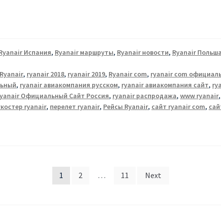
Ryanair Испания
,
Ryanair маршруты
,
Ryanair новости
,
Ryanair Польш
Ryanair
,
ryanair 2018
,
ryanair 2019
,
Ryanair com
,
ryanair com официал
льный
,
ryanair авиакомпания русском
,
ryanair авиакомпания сайт
,
ry
yanair Официальный Cайт Россия
,
ryanair распродажа
,
www ryanair
костер ryanair
,
перелет ryanair
,
Рейсы Ryanair
,
сайт ryanair com
,
сай
1
2
…
11
Next