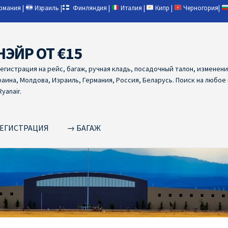
ермания
|
Израиль
|
Финляндия
|
Италия
|
Кипр
|
Черногория
|
НЭЙР ОТ €15
регистрация на рейс, багаж, ручная кладь, посадочный талон, изменен
раина, Молдова, Израиль, Германия, Россия, Беларусь. Поиск на любое
yanair.
ЕГИСТРАЦИЯ
→ БАГАЖ
NAIR PL ОТ € 9
Ryanair Беларусь
Ryanair Германия
Ryanair Грец
yanair из Варшавы
Ryanair из Вильнюса
Ryanair из Каунаса
Ryan
YANAIR ИЗ ТАЛЛИНА
Ryanair из Тампере
RYANAIR ИЗ ЧЕХИИ | 