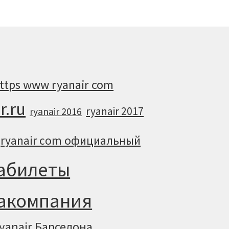
ttps www ryanair com
r.ru
ryanair 2017
ryanair 2016
ryanair com официальный
иабилеты
иакомпания
yanair Барселона