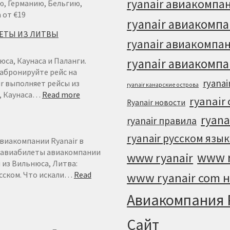
ВАРШАВЫ
ryanair авиакомп
ю, Германию, Бельгию,
ОТ
 от €19
ryanair авиакомп
€
ЛЕТЫ ИЗ ЛИТВЫ
49
ryanair авиакомпа
юса, Каунаса и Паланги.
ryanair авиакомпа
абронируйте рейс на
ryanai
ir выполняет рейсы из
ryanair канарские острова
:
а, Каунаса…
Read more
ryanair
Ryanair новости
RYANAIR
ЛИТВА
ryana
ryanair правила
–
ryanair русском язы
ДЕШЕВЫЕ
виакомпании Ryanair в
АВИАБИЛЕТЫ
– авиабилеты авиакомпании
www r
www ryanair
ИЗ
н из Вильнюса, Литва:
ЛИТВЫ
усском. Что искали…
Read
www ryanair com н
Авиакомпания 
Cайт