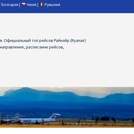
Болгария
|
Чехия
|
Румыния
ия. Официальный топ рейсов Райнэйр (Ryanair)
 направление, расписание рейсов,
ия
Ryanair дешевые авиабилеты
air из Лаппеенранты
Ryanair из Лондона
ПРАГА, ОСТРАВА, ПАРДУБИЦЕ, БРНО