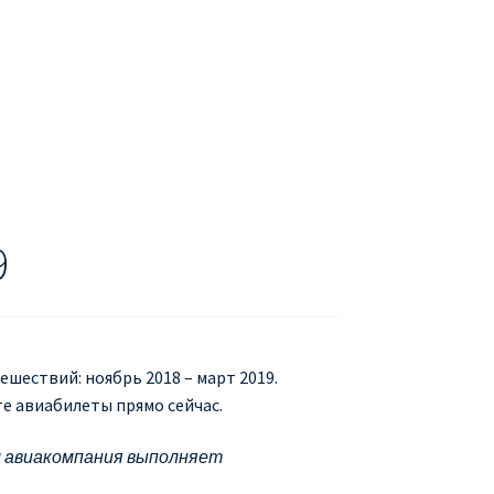
БУХАРЕСТ
ДОН
ДЕШЕВЫЕ АВИАБИЛЕТЫ В МИЛАН
В
ЕТЫ ДЕШЕВО
Милан
Париж
АНЭЙР НА РУССКОМ | КНФТФШК
9
 от € 9
Райнэйр на русском
О сайте
ешествий: ноябрь 2018 – март 2019.
е авиабилеты прямо сейчас.
ым авиакомпания выполняет