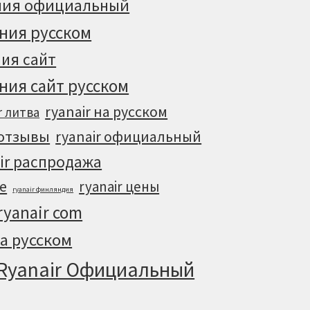
ания официальный
ания русском
ния сайт
ния сайт русском
ryanair на русском
r литва
 отзывы
ryanair официальный
ir распродажа
ке
ryanair цены
ryanair финляндия
yanair com
а русском
Ryanair Официальный