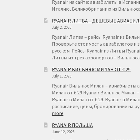
Ryanair на сайте: авиабилеты в Испани
Италию, Великобританию из Вильнюса
RYANAIR ЛИТВА – ДЕШЕВЫЕ АВИАБИ
July 2, 2026
Ryanair Литва – рейсы Ryanair из Вильн
Проверьте стоимость авиабилетов и з
русском. Рейсы Ryanair из Литвы Ryana
Литвы из трёх аэропортов – Вильнюс
RYANAIR ВИЛЬНЮС МИЛАН ОТ € 29
July 1, 2026
Ryanair Вильнюс Милан – авиабилеты а
Милан от € 29 Ryanair Вильнюс Милан 
Ryanair в Милан от € 29. Ryanair в Мила
расписание, цены, бронирование на р
:
more
RYANAIR
RYANAIR ПОЛЬША
ВИЛЬНЮС
June 12, 2026
МИЛАН