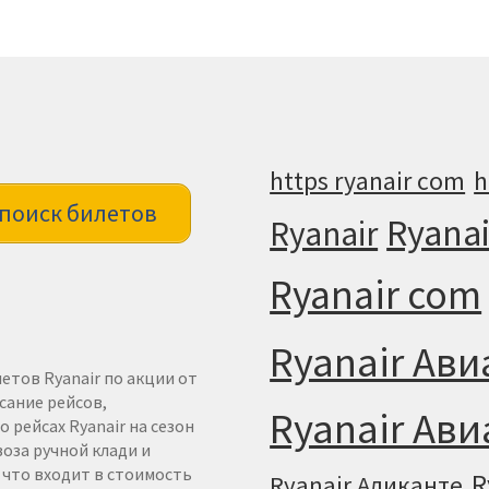
h
https ryanair com
поиск билетов
Ryanai
Ryanair
Ryanair com
Ryanair Ав
етов Ryanair по акции от
сание рейсов,
Ryanair Ав
 рейсах Ryanair на сезон
воза ручной клади и
: что входит в стоимость
R
Ryanair Аликанте