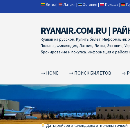
Литва
|
Латвия
|
Эстония
|
Польша
|
Г
RYANAIR.COM.RU | РАЙ
Skip
Skip
to
to
Ryanair на русском. Купить билет. Информация: 
navigation
content
Польша, Финляндия, Латвия, Литва, Эстония, Ук
бронирование и покупка. Информация о рейсах R
→ HOME
→ ПОИСК БИЛЕТОВ
→ Р
Home
RYANAIR | ПОИСК АВИАБИЛЕТОВ
RYA
RYANAIR ДОБАВИТЬ БАГАЖ
Ryanair зміни
R
Начните поиск
RYANAIR ИЗ РИГИ
Ryanair из Стокгольма
R
Даты рейсов в календарях отмечены точкой