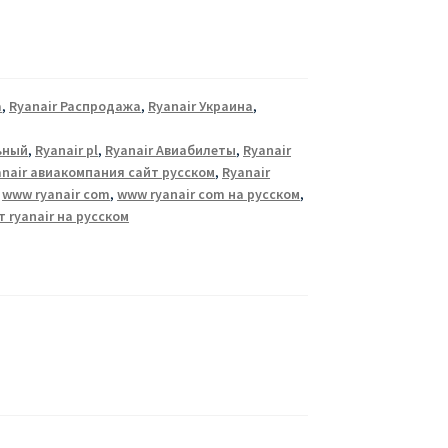
а
,
Ryanair Распродажа
,
Ryanair Украина
,
ьный
,
Ryanair pl
,
Ryanair Авиабилеты
,
Ryanair
anair авиакомпания сайт русском
,
Ryanair
,
www ryanair com
,
www ryanair com на русском
,
т ryanair на русском