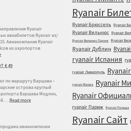
Ryanair Бил
Ryanair Брюссель
Ryanair В
направления Ryanair
Ryanair Вильнюс
Ryanair В
ых авиабилетов Ryanair из/
Ryanair Ви
15. Авиакомпания Ryanair
Ryanair Вильнюс Париж
Ryana
йсов из аэропортов
Ryanair Дублин
:
e
ryanair Испания
ry
RYANAIR
Т € 49
ГЕРМАНИЯ
Ryanai
ryanair Ливерпуль
ОТ
€
air по маршруту Варшава –
Ryanair М
ryanair Мальта
15
нарские острова круглый
аэропорта Варшава Модлин,
Ryanair Официал
:
ый.…
Read more
RYANAIR
ryanair Париж
Ryanair Польша
НА
Ryanair Сайт
ТЕНЕРИФЕ
ИЗ
спродажа авиакомпании