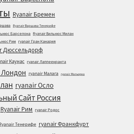
еты
Ryanair Бремен
аршава
Ryanair Варшава Тенерифе
ильнюс Барселона
Ryanair Вильнюс Милан
ryanair Гран Канария
льнюс Рим
ir Дюссельдорф
anair Каунас
ryanair Лаппеенранта
r Лондон
ryanair Малага
ryanair Мальорка
илан
ryanair Осло
ьный Cайт Россия
Ryanair Рим
ryanair Родос
ryanair Франкфурт
Ryanair Тенерифе