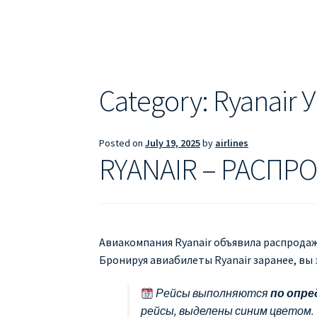
ДЕШЕВЫЕ АВИАБИЛЕТЫ В БАРСЕЛОНУ
Д
ДЕШЕВЫЕ АВИАБИЛЕТЫ В ВАРШАВУ
ДЕШ
ДЕШЕВЫЕ АВИАБИЛЕТЫ В ПАРИЖ
ДЕШЕВ
Category:
Ryanair 
Информация по бронированию билетов Ry
Posted on
July 19, 2025
by
airlines
ПРАВИЛА РЕГИСТРАЦИИ
ПРИЛОЖЕНИЕ RY
RYANAIR – РАСПР
РЕГИСТРАЦИЯ НА РЕЙС RYANAIR
Регистра
Авиакомпания Ryanair объявила распродажу
Бронируя авиабилеты Ryanair заранее, вы
Рейсы выполняются
по опр
рейсы, выделены синим цветом.