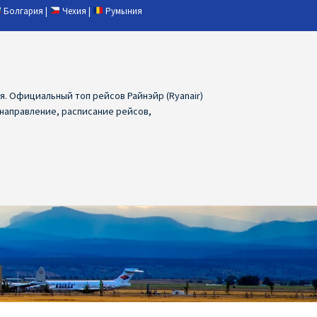
Болгария
|
Чехия
|
Румыния
ия. Официальный топ рейсов Райнэйр (Ryanair)
 направление, расписание рейсов,
ия
Ryanair дешевые авиабилеты
air из Лаппеенранты
Ryanair из Лондона
ПРАГА, ОСТРАВА, ПАРДУБИЦЕ, БРНО