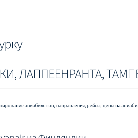
ЕШЕВЫЕ АВИАБИЛЕТЫ В БЕРЛИН
ДЕШЕВЫЕ АВИАБИЛЕТЫ В 
ЕВЫЕ АВИАБИЛЕТЫ В ВЕНУ
ДЕШЕВЫЕ АВИАБИЛЕТЫ В ЛОН
ЫЕ АВИАБИЛЕТЫ НА КИПР
ИНФОРМАЦИЯ ДЛЯ ПАССАЖИРО
Турку
anair
КАК НАЙТИ ДЕШЕВЫЙ БИЛЕТ
Кипр
КУПИТЬ АВИАБИЛ
ANAIR НА РУССКОМ
ПРОВОЗ БАГАЖА RYANAIR – ПРАВИЛА
РАЙ
КИ, ЛАППЕЕНРАНТА, ТАМП
ция ребенка на рейс RYANAIR
Рим
Рождественские направления
онирование авиабилетов, направления, рейсы, цены на авиаби
yanair из Финляндии