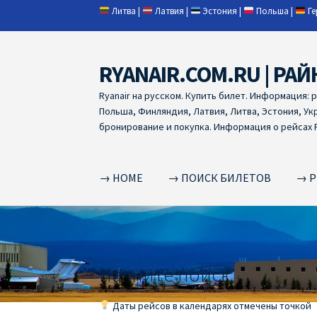
Литва
|
Латвия
|
Эстония
|
Польша
|
Г
RYANAIR.COM.RU | РАЙ
Skip
Skip
to
to
Ryanair на русском. Купить билет. Информация: 
navigation
content
Польша, Финляндия, Латвия, Литва, Эстония, Ук
бронирование и покупка. Информация о рейсах R
→ HOME
→ ПОИСК БИЛЕТОВ
→ Р
Home
RYANAIR | ПОИСК АВИАБИЛЕТОВ
RYA
RYANAIR ДОБАВИТЬ БАГАЖ
Ryanair зміни
R
Начните поиск
RYANAIR ИЗ РИГИ
Ryanair из Стокгольма
R
Даты рейсов в календарях отмечены точкой