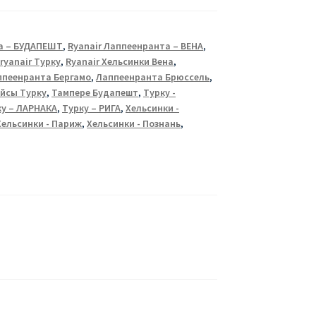
а – БУДАПЕШТ
,
Ryanair Лаппеенранта – ВЕНА
,
,
ryanair Турку
,
Ryanair Хельсинки Вена
,
ппеенранта Бергамо
,
Лаппеенранта Брюссель
,
йсы Турку
,
Тампере Будапешт
,
Турку -
ку – ЛАРНАКА
,
Турку – РИГА
,
Хельсинки -
Хельсинки - Париж
,
Хельсинки - Познань
,