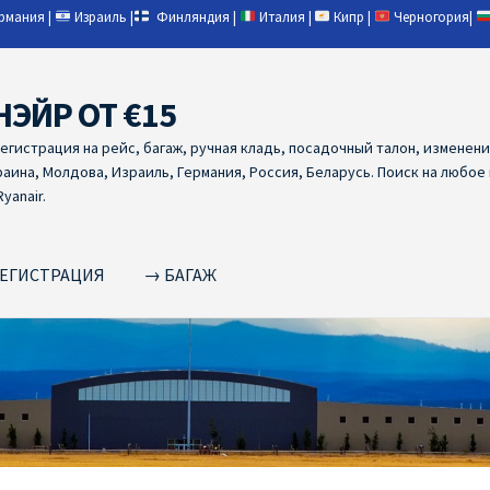
ермания
|
Израиль
|
Финляндия
|
Италия
|
Кипр
|
Черногория
|
НЭЙР ОТ €15
регистрация на рейс, багаж, ручная кладь, посадочный талон, изменен
раина, Молдова, Израиль, Германия, Россия, Беларусь. Поиск на любое
yanair.
ЕГИСТРАЦИЯ
→ БАГАЖ
NAIR PL ОТ € 9
Ryanair Беларусь
Ryanair Германия
Ryanair Грец
yanair из Варшавы
Ryanair из Вильнюса
Ryanair из Каунаса
Ryan
YANAIR ИЗ ТАЛЛИНА
Ryanair из Тампере
RYANAIR ИЗ ЧЕХИИ | 