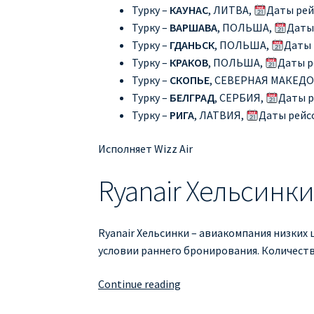
Турку –
КАУНАС
, ЛИТВА,
Даты рей
Турку –
ВАРШАВА
, ПОЛЬША,
Даты
Турку –
ГДАНЬСК
, ПОЛЬША,
Даты 
Турку –
КРАКОВ
, ПОЛЬША,
Даты р
Турку –
СКОПЬЕ
, СЕВЕРНАЯ МАКЕД
Турку –
БЕЛГРАД
, СЕРБИЯ,
Даты р
Турку –
РИГА
, ЛАТВИЯ,
Даты рейс
Исполняет Wizz Air
Ryanair Хельсинк
Ryanair Хельсинки – авиакомпания низких 
условии раннего бронирования. Количест
RYANAIR
Continue reading
ХЕЛЬСИНКИ,