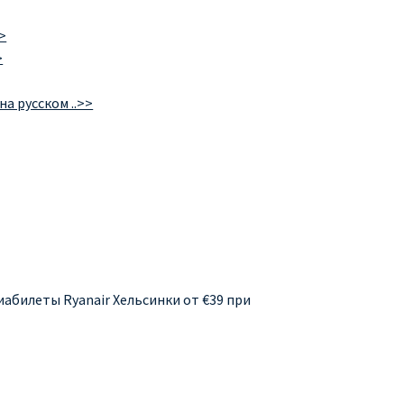
>
>
а русском ..>>
иабилеты Ryanair Хельсинки от €39 при