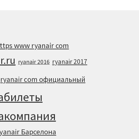
ttps www ryanair com
r.ru
ryanair 2017
ryanair 2016
ryanair com официальный
иабилеты
иакомпания
yanair Барселона