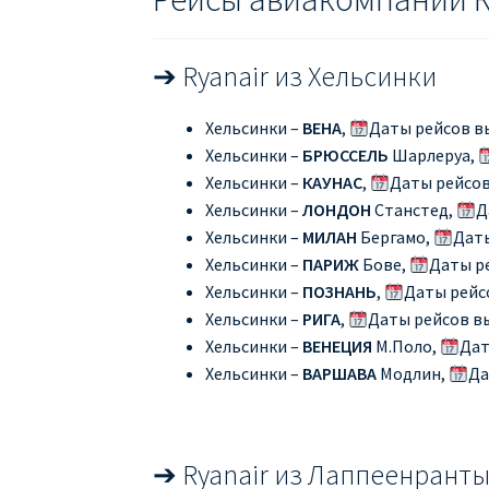
➔ Ryanair из Хельсинки
Хельсинки –
ВЕНА
,
Даты рейсов в
Хельсинки –
БРЮССЕЛЬ
Шарлеруа,
Хельсинки –
КАУНАС
,
Даты рейсов
Хельсинки –
ЛОНДОН
Станстед,
Д
Хельсинки –
МИЛАН
Бергамо,
Дат
Хельсинки –
ПАРИЖ
Бове,
Даты р
Хельсинки –
ПОЗНАНЬ
,
Даты рейс
Хельсинки –
РИГА
,
Даты рейсов в
Хельсинки –
ВЕНЕЦИЯ
М.Поло,
Дат
Хельсинки –
ВАРШАВА
Модлин,
Да
➔ Ryanair из Лаппеенрант