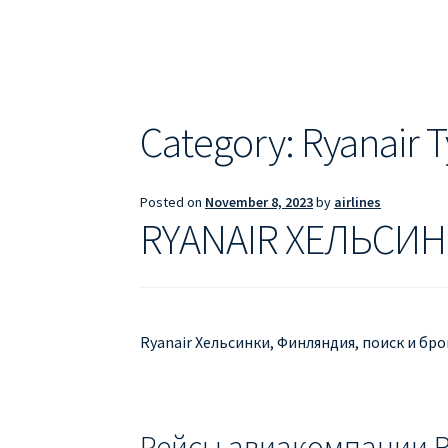
ДЕШЕВЫЕ АВИАБИЛЕТЫ В БАРСЕЛОНУ
Д
ДЕШЕВЫЕ АВИАБИЛЕТЫ В ВАРШАВУ
ДЕШ
ДЕШЕВЫЕ АВИАБИЛЕТЫ В ПАРИЖ
ДЕШЕВ
Category:
Ryanair 
Информация по бронированию билетов Ry
Posted on
November 8, 2023
by
airlines
ПРАВИЛА РЕГИСТРАЦИИ
ПРИЛОЖЕНИЕ RY
RYANAIR ХЕЛЬСИН
РЕГИСТРАЦИЯ НА РЕЙС RYANAIR
Регистра
Ryanair Хельсинки, Финляндия, поиск и бр
Рейсы авиакомпании R