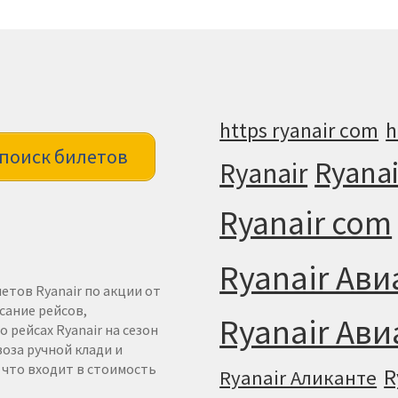
h
https ryanair com
поиск билетов
Ryanai
Ryanair
Ryanair com
Ryanair Ав
етов Ryanair по акции от
сание рейсов,
Ryanair Ав
 рейсах Ryanair на сезон
воза ручной клади и
: что входит в стоимость
R
Ryanair Аликанте