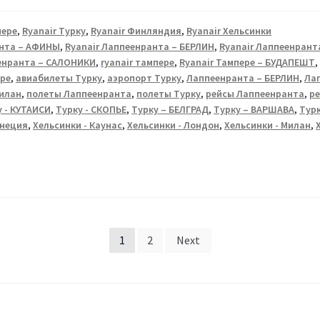
пере
,
Ryanair Турку
,
Ryanair Финляндия
,
Ryanair Хельсинки
анта – АФИНЫ
,
Ryanair Лаппеенранта – БЕРЛИН
,
Ryanair Лаппеенрант
еенранта – САЛОНИКИ
,
ryanair тампере
,
Ryanair Тампере – БУДАПЕШТ
ре
,
авиабилеты Турку
,
аэропорт Турку
,
Лаппеенранта – БЕРЛИН
,
Ла
илан
,
полеты Лаппеенранта
,
полеты Турку
,
рейсы Лаппеенранта
,
ре
у - КУТАИСИ
,
Турку - СКОПЬЕ
,
Турку – БЕЛГРАД
,
Турку – ВАРШАВА
,
Тур
енеция
,
Хельсинки - Каунас
,
Хельсинки - Лондон
,
Хельсинки - Милан
,
1
2
Next