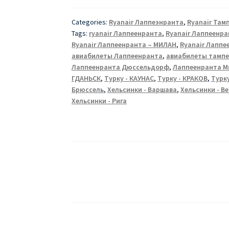
ЛАППЕЕНРАНТА,
ТАМПЕРЕ
Categories:
Ryanair Лаппеэнранта
,
Ryanair Там
Tags:
ryanair Лаппеенранта
,
Ryanair Лаппеенр
Ryanair Лаппеенранта – МИЛАН
,
Ryanair Лапп
авиабилеты Лаппеенранта
,
авиабилеты тампе
Лаппеенранта Дюссельдорф
,
Лаппеенранта М
ГДАНЬСК
,
Турку - КАУНАС
,
Турку - КРАКОВ
,
Турк
Брюссель
,
Хельсинки - Варшава
,
Хельсинки - В
Хельсинки - Рига
Posts
pagination