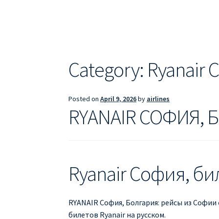
ДЕШЕВЫЕ АВИАБИЛЕТЫ В БАРСЕЛОНУ
Д
ДЕШЕВЫЕ АВИАБИЛЕТЫ В ВАРШАВУ
ДЕШ
ДЕШЕВЫЕ АВИАБИЛЕТЫ В ПАРИЖ
ДЕШЕВ
Category:
Ryanair
Информация по бронированию билетов Ry
Posted on
April 9, 2026
by
airlines
ПРАВИЛА РЕГИСТРАЦИИ
ПРИЛОЖЕНИЕ RY
RYANAIR СОФИЯ, Б
РЕГИСТРАЦИЯ НА РЕЙС RYANAIR
Регистра
Ryanair София, би
RYANAIR София, Болгария: рейсы из Софии 
билетов Ryanair на русском.