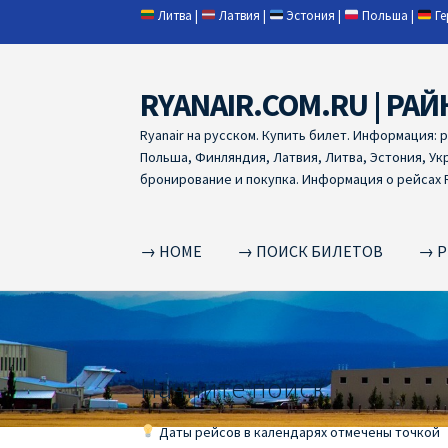
Литва
|
Латвия
|
Эстония
|
Польша
|
Г
RYANAIR.COM.RU | РАЙ
Skip
Skip
to
to
Ryanair на русском. Купить билет. Информация: 
navigation
content
Польша, Финляндия, Латвия, Литва, Эстония, Ук
бронирование и покупка. Информация о рейсах R
→ HOME
→ ПОИСК БИЛЕТОВ
→ Р
Home
RYANAIR | ПОИСК АВИАБИЛЕТОВ
RYA
RYANAIR ДОБАВИТЬ БАГАЖ
Ryanair зміни
R
Начните поиск
RYANAIR ИЗ РИГИ
Ryanair из Стокгольма
R
Даты рейсов в календарях отмечены точкой