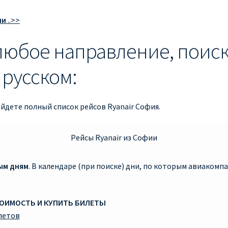
ии
..>>
 любое направление, поиск
русском:
дете полный список рейсов Ryanair София.
Рейсы Ryanair из Софии
ым дням
. В календаре (при поиске) дни, по которым авиаком
ТОИМОСТЬ И КУПИТЬ БИЛЕТЫ
летов