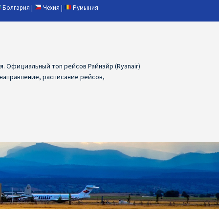
Болгария
|
Чехия
|
Румыния
ия. Официальный топ рейсов Райнэйр (Ryanair)
 направление, расписание рейсов,
ия
Ryanair дешевые авиабилеты
air из Лаппеенранты
Ryanair из Лондона
ПРАГА, ОСТРАВА, ПАРДУБИЦЕ, БРНО