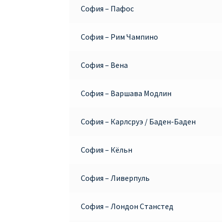
София – Пафос
София – Рим Чампино
София – Вена
София – Варшава Модлин
София – Карлсруэ / Баден-Баден
София – Кёльн
София – Ливерпуль
София – Лондон Станстед