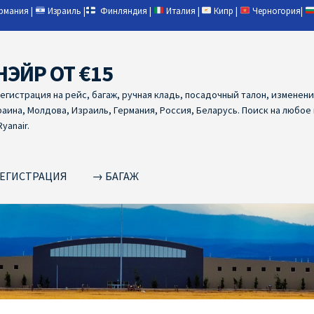
ермания
|
Израиль
|
Финляндия
|
Италия
|
Кипр
|
Черногория
|
НЭЙР ОТ €15
регистрация на рейс, багаж, ручная кладь, посадочный талон, изменен
раина, Молдова, Израиль, Германия, Россия, Беларусь. Поиск на любое
yanair.
ЕГИСТРАЦИЯ
→ БАГАЖ
NAIR PL ОТ € 9
Ryanair Беларусь
Ryanair Германия
Ryanair Грец
yanair из Варшавы
Ryanair из Вильнюса
Ryanair из Каунаса
Ryan
YANAIR ИЗ ТАЛЛИНА
Ryanair из Тампере
RYANAIR ИЗ ЧЕХИИ | 