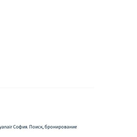
БУХАРЕСТ
ДОН
ДЕШЕВЫЕ АВИАБИЛЕТЫ В МИЛАН
В
ЕТЫ ДЕШЕВО
Милан
Париж
АНЭЙР НА РУССКОМ | КНФТФШК
 от € 9
Райнэйр на русском
О сайте
Ryanair София. Поиск, бронирование