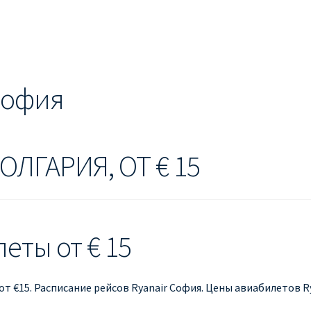
ЕШЕВЫЕ АВИАБИЛЕТЫ В БЕРЛИН
ДЕШЕВЫЕ АВИАБИЛЕТЫ В 
ЕВЫЕ АВИАБИЛЕТЫ В ВЕНУ
ДЕШЕВЫЕ АВИАБИЛЕТЫ В ЛОН
ЫЕ АВИАБИЛЕТЫ НА КИПР
ИНФОРМАЦИЯ ДЛЯ ПАССАЖИРО
 София
anair
КАК НАЙТИ ДЕШЕВЫЙ БИЛЕТ
Кипр
КУПИТЬ АВИАБИЛ
ANAIR НА РУССКОМ
ПРОВОЗ БАГАЖА RYANAIR – ПРАВИЛА
РАЙ
ОЛГАРИЯ, ОТ € 15
ция ребенка на рейс RYANAIR
Рим
Рождественские направления
леты от € 15
от €15. Расписание рейсов Ryanair София. Цены авиабилетов 