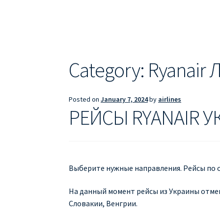
ДЕШЕВЫЕ АВИАБИЛЕТЫ В БАРСЕЛОНУ
Д
ДЕШЕВЫЕ АВИАБИЛЕТЫ В ВАРШАВУ
ДЕШ
ДЕШЕВЫЕ АВИАБИЛЕТЫ В ПАРИЖ
ДЕШЕВ
Category:
Ryanair 
Информация по бронированию билетов Ry
Posted on
January 7, 2024
by
airlines
ПРАВИЛА РЕГИСТРАЦИИ
ПРИЛОЖЕНИЕ RY
РЕЙСЫ RYANAIR У
РЕГИСТРАЦИЯ НА РЕЙС RYANAIR
Регистра
Выберите нужные направления. Рейсы по о
На данный момент рейсы из Украины отме
Словакии, Венгрии.