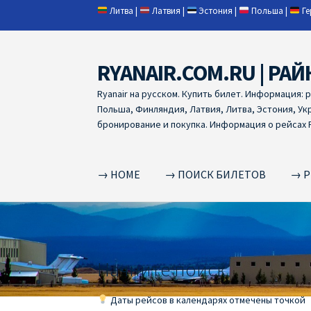
Литва
|
Латвия
|
Эстония
|
Польша
|
Г
RYANAIR.COM.RU | РАЙ
Skip
Skip
to
to
Ryanair на русском. Купить билет. Информация: 
navigation
content
Польша, Финляндия, Латвия, Литва, Эстония, Ук
бронирование и покупка. Информация о рейсах R
→ HOME
→ ПОИСК БИЛЕТОВ
→ Р
Home
RYANAIR | ПОИСК АВИАБИЛЕТОВ
RYA
RYANAIR ДОБАВИТЬ БАГАЖ
Ryanair зміни
R
Начните поиск
RYANAIR ИЗ РИГИ
Ryanair из Стокгольма
R
Даты рейсов в календарях отмечены точкой