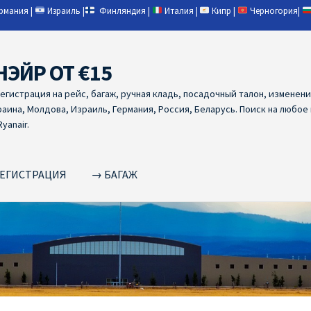
ермания
|
Израиль
|
Финляндия
|
Италия
|
Кипр
|
Черногория
|
НЭЙР ОТ €15
регистрация на рейс, багаж, ручная кладь, посадочный талон, изменен
раина, Молдова, Израиль, Германия, Россия, Беларусь. Поиск на любое
yanair.
ЕГИСТРАЦИЯ
→ БАГАЖ
NAIR PL ОТ € 9
Ryanair Беларусь
Ryanair Германия
Ryanair Грец
yanair из Варшавы
Ryanair из Вильнюса
Ryanair из Каунаса
Ryan
YANAIR ИЗ ТАЛЛИНА
Ryanair из Тампере
RYANAIR ИЗ ЧЕХИИ | 