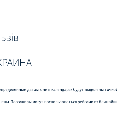
ЕШЕВЫЕ АВИАБИЛЕТЫ В БЕРЛИН
ДЕШЕВЫЕ АВИАБИЛЕТЫ В 
ЕВЫЕ АВИАБИЛЕТЫ В ВЕНУ
ДЕШЕВЫЕ АВИАБИЛЕТЫ В ЛОН
ЫЕ АВИАБИЛЕТЫ НА КИПР
ИНФОРМАЦИЯ ДЛЯ ПАССАЖИРО
Львів
anair
КАК НАЙТИ ДЕШЕВЫЙ БИЛЕТ
Кипр
КУПИТЬ АВИАБИЛ
ANAIR НА РУССКОМ
ПРОВОЗ БАГАЖА RYANAIR – ПРАВИЛА
РАЙ
КРАИНА
ция ребенка на рейс RYANAIR
Рим
Рождественские направления
пределенным датам: они в календарях будут выделены точкой
нены. Пассажиры могут воспользоваться рейсами из ближайш