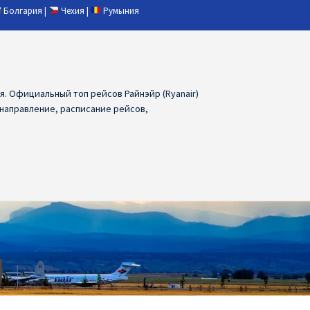
Болгария
|
Чехия
|
Румыния
ия. Официальный топ рейсов Райнэйр (Ryanair)
 направление, расписание рейсов,
ия
Ryanair дешевые авиабилеты
air из Лаппеенранты
Ryanair из Лондона
ПРАГА, ОСТРАВА, ПАРДУБИЦЕ, БРНО