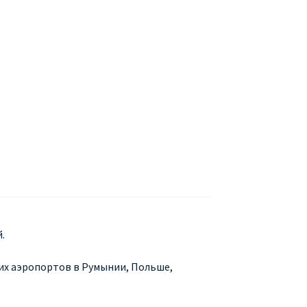
БУХАРЕСТ
ДОН
ДЕШЕВЫЕ АВИАБИЛЕТЫ В МИЛАН
В
ЕТЫ ДЕШЕВО
Милан
Париж
АНЭЙР НА РУССКОМ | КНФТФШК
 от € 9
Райнэйр на русском
О сайте
.
их аэропортов в Румынии, Польше,