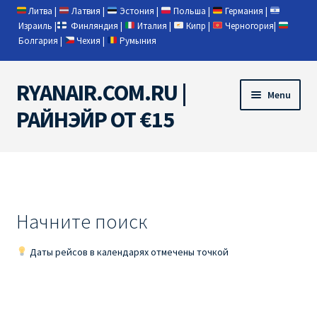
Литва
|
Латвия
|
Эстония
|
Польша
|
Германия
|
Израиль
|
Финляндия
|
Италия
|
Кипр
|
Черногория
|
Болгария
|
Чехия
|
Румыния
RYANAIR.COM.RU |
Skip
Skip
Menu
to
to
РАЙНЭЙР ОТ €15
navigation
content
Home
RYANAIR | ПОИСК АВИАБИЛЕТОВ
Начните поиск
RYANAIR PL ОТ € 9
Даты рейсов в календарях отмечены точкой
Ryanair Беларусь
Ryanair Германия