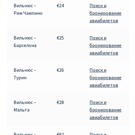
Вильнюс –
€24
Поиск и
Рим Чампино
бронирование
Рим
авиабилетов
Рождественские направления от € 9
Вильнюс –
€25
Поиск и
Барселона
бронирование
Райнэйр на русском
авиабилетов
О сайте
Вильнюс –
€26
Поиск и
Турин
бронирование
авиабилетов
Вильнюс –
€28
Поиск и
Мальта
бронирование
авиабилетов
Вильнюс –
€92
Поиск и