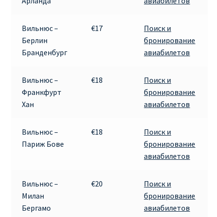
Арланда
авиабилетов
ПРАВИЛА RYANAIR В АЭРОПОРТУ И НА БОРТУ
Вильнюс –
€17
Поиск и
Берлин
бронирование
ПРАВИЛА ПРОВОЗА БАГАЖА RYANAIR
Бранденбург
авиабилетов
ПУТЕШЕСТВИЕ С ДЕТЬМИ И МЛАДЕНЦАМИ
Вильнюс –
€18
Поиск и
РЕЙСАМИ RYANAIR
Франкфурт
бронирование
Хан
авиабилетов
РЕГИСТРАЦИЯ НА РЕЙС И ДОКУМЕНТЫ ДЛЯ
ПУТЕШЕСТВИЯ РЕЙСАМИ RYANAIR
Вильнюс –
€18
Поиск и
Париж Бове
бронирование
Информация по бронированию билетов Ryanair
авиабилетов
КАК НАЙТИ ДЕШЕВЫЙ БИЛЕТ
Вильнюс –
€20
Поиск и
Милан
бронирование
Кипр
Бергамо
авиабилетов