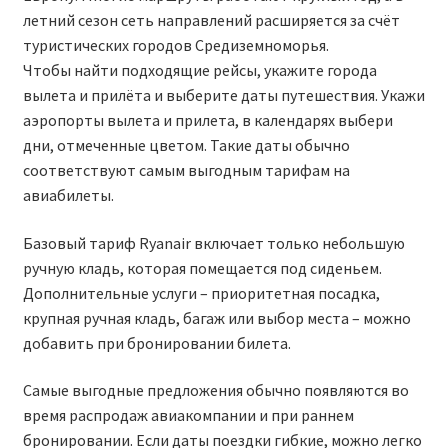
летний сезон сеть направлений расширяется за счёт
RYANAIR.COM НА РУССКОМ – кнфтфшкюсщь
туристических городов Средиземноморья.
Чтобы найти подходящие рейсы, укажите города
Авиабилеты Ryanair на Тенерифе от €15
вылета и прилёта и выберите даты путешествия. Укажи
аэропорты вылета и прилета, в календарях выбери
АВИАБИЛЕТЫ RYANAIR ОТ € 12
дни, отмеченные цветом. Такие даты обычно
соответствуют самым выгодным тарифам на
авиабилеты.
АВИАБИЛЕТЫ ВИЛЬНЮС БАРСЕЛОНА
Базовый тариф Ryanair включает только небольшую
АВИАБИЛЕТЫ ХЕЛЬСИНКИ МИЛАН
ручную кладь, которая помещается под сиденьем.
Дополнительные услуги – приоритетная посадка,
Акции RYANAIR из Варшавы
крупная ручная кладь, багаж или выбор места – можно
добавить при бронировании билета.
Акции RYANAIR из Вильнюса
Самые выгодные предложения обычно появляются во
Акции RYANAIR из Каунаса
время распродаж авиакомпании и при раннем
бронировании. Если даты поездки гибкие, можно легко