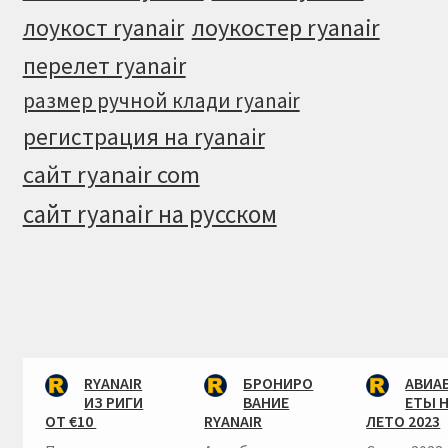
лоукостер ryanair
лоукост ryanair
перелет ryanair
размер ручной клади ryanair
регистрация на ryanair
сайт ryanair com
сайт ryanair на русском
RYANAIR
БРОНИРО
АВИА
ИЗ РИГИ
ВАНИЕ
ЕТЫ 
ОТ €10
RYANAIR
ЛЕТО 2023