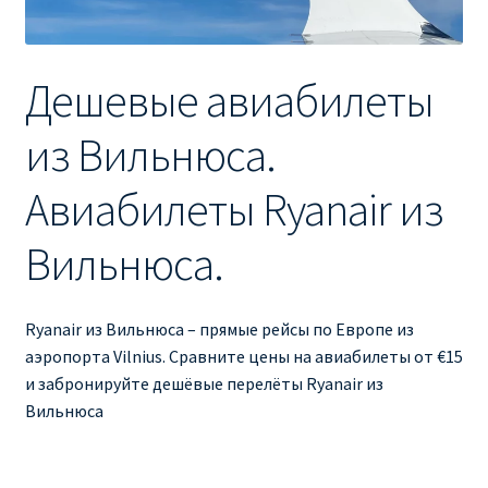
Ryanair изменить дату
Ryanair изменить фамилию
Дешевые авиабилеты
Ryanair Испания
из Вильнюса.
RYANAIR ИТАЛИЯ
Авиабилеты Ryanair из
RYANAIR КУПИТЬ БИЛЕТЫ ENGLISH
Вильнюса.
Ryanair направления, акции
Ryanair из Вильнюса – прямые рейсы по Европе из
Ryanair онлайн регистрация
аэропорта Vilnius. Сравните цены на авиабилеты от €15
и забронируйте дешёвые перелёты Ryanair из
Вильнюса
Ryanair ошибка в фамилии, имени
Ryanair пересадки