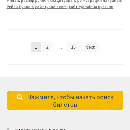
Милан
,
размер ручной клади ryanair
,
регистрация на ryanair
,
Рейсы Ryanair
,
сайт ryanair com
,
сайт ryanair на русском
Posts
1
2
…
16
Next
pagination
Нажмите, чтобы начать поиск
билетов