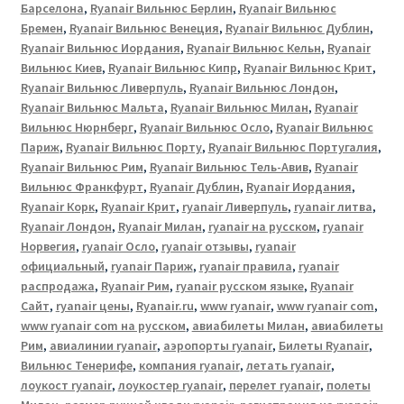
Барселона
,
Ryanair Вильнюс Берлин
,
Ryanair Вильнюс
Бремен
,
Ryanair Вильнюс Венеция
,
Ryanair Вильнюс Дублин
,
Ryanair Вильнюс Иордания
,
Ryanair Вильнюс Кельн
,
Ryanair
Вильнюс Киев
,
Ryanair Вильнюс Кипр
,
Ryanair Вильнюс Крит
,
Ryanair Вильнюс Ливерпуль
,
Ryanair Вильнюс Лондон
,
Ryanair Вильнюс Мальта
,
Ryanair Вильнюс Милан
,
Ryanair
Вильнюс Нюрнберг
,
Ryanair Вильнюс Осло
,
Ryanair Вильнюс
Париж
,
Ryanair Вильнюс Порту
,
Ryanair Вильнюс Португалия
,
Ryanair Вильнюс Рим
,
Ryanair Вильнюс Тель-Авив
,
Ryanair
Вильнюс Франкфурт
,
Ryanair Дублин
,
Ryanair Иордания
,
Ryanair Корк
,
Ryanair Крит
,
ryanair Ливерпуль
,
ryanair литва
,
Ryanair Лондон
,
Ryanair Милан
,
ryanair на русском
,
ryanair
Норвегия
,
ryanair Осло
,
ryanair отзывы
,
ryanair
официальный
,
ryanair Париж
,
ryanair правила
,
ryanair
распродажа
,
Ryanair Рим
,
ryanair русском языке
,
Ryanair
Сайт
,
ryanair цены
,
Ryanair.ru
,
www ryanair
,
www ryanair com
,
www ryanair com на русском
,
авиабилеты Милан
,
авиабилеты
Рим
,
авиалинии ryanair
,
аэропорты ryanair
,
Билеты Ryanair
,
Вильнюс Тенерифе
,
компания ryanair
,
летать ryanair
,
лоукост ryanair
,
лоукостер ryanair
,
перелет ryanair
,
полеты