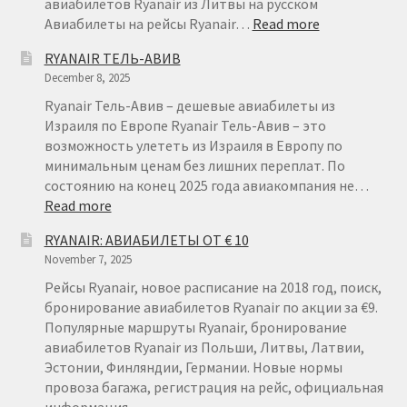
авиабилетов Ryanair из Литвы на русском
:
Авиабилеты на рейсы Ryanair…
Read more
АВИАБИЛЕТ
RYANAIR ТЕЛЬ-АВИВ
ИЗ
December 8, 2025
ЛИТВЫ
ОТ
Ryanair Тель-Авив – дешевые авиабилеты из
€
Израиля по Европе Ryanair Тель-Авив – это
15
возможность улететь из Израиля в Европу по
минимальным ценам без лишних переплат. По
состоянию на конец 2025 года авиакомпания не…
:
Read more
RYANAIR
RYANAIR: АВИАБИЛЕТЫ ОТ € 10
ТЕЛЬ-
November 7, 2025
АВИВ
Рейсы Ryanair, новое расписание на 2018 год, поиск,
бронирование авиабилетов Ryanair по акции за €9.
Популярные маршруты Ryanair, бронирование
авиабилетов Ryanair из Польши, Литвы, Латвии,
Эстонии, Финляндии, Германии. Новые нормы
провоза багажа, регистрация на рейс, официальная