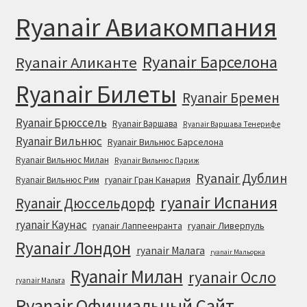
Ryanair Авиакомпания
Ryanair Барселона
Ryanair Аликанте
Ryanair Билеты
Ryanair Бремен
Ryanair Брюссель
Ryanair Варшава
Ryanair Варшава Тенерифе
Ryanair Вильнюс
Ryanair Вильнюс Барселона
Ryanair Вильнюс Милан
Ryanair Вильнюс Париж
Ryanair Дублин
ryanair Гран Канария
Ryanair Вильнюс Рим
ryanair Испания
Ryanair Дюссельдорф
ryanair Каунас
ryanair Лаппеенранта
ryanair Ливерпуль
Ryanair Лондон
ryanair Малага
ryanair Мальорка
Ryanair Милан
ryanair Осло
ryanair Мальта
Ryanair Официальный Cайт