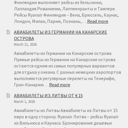
Финляндии выполняет рейсы из Хельсинки,
Лапландия Рованиеми, Лаппеенранты и Тампере.
Рейсы Ryanair Финляндия – Вена, Брюссель, Каунас,
:
Лондон, Милан, Париж, Познань,…
Read more
АВИАБИ
АВИАБИЛЕТЫ ИЗ ГЕРМАНИИ НА КАНАРСКИЕ
ИЗ
ОСТРОВА
ФИНЛЯН
March 11, 2026
ОТ
€22
Авиабилеты из Германии на Канарские острова
Прямые рейсы из Германии на Канарские острова
остаются одним из самых популярных вариантов
для отдыха у океана. С разных немецких аэропортов
выполняются регулярные перелеты на Тенерифе,
:
Гран-Канарию…
Read more
АВИАБИЛЕТЫ
АВИАБИЛЕТЫ ИЗ ЛИТВЫ ОТ € 15
ИЗ
March 1, 2026
ГЕРМАНИИ
НА
Авиабилеты из Литвы Авиабилеты из Литвы от 15
КАНАРСКИЕ
евро в одну сторону. Ryanair Литва – рейсы Ryanair
ОСТРОВА
из Вильнюса и Каунаса. Бронирование дешевых