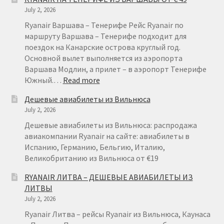
ГЕРМАНИЯ
July 2, 2026
ОТ
€
Ryanair Варшава – Тенерифе Рейс Ryanair по
15
маршруту Варшава – Тенерифе подходит для
поездок на Канарские острова круглый год.
Основной вылет выполняется из аэропорта
Варшава Модлин, а прилет – в аэропорт Тенерифе
:
Южный.…
Read more
RYANAIR
Дешевые авиабилеты из Вильнюса
НА
July 2, 2026
ТЕНЕРИФЕ
ИЗ
Дешевые авиабилеты из Вильнюса: распродажа
ВАРШАВЫ
авиакомпании Ryanair на сайте: авиабилеты в
ОТ
Испанию, Германию, Бельгию, Италию,
€
Великобританию из Вильнюса от €19
49
RYANAIR ЛИТВА – ДЕШЕВЫЕ АВИАБИЛЕТЫ ИЗ
ЛИТВЫ
July 2, 2026
Ryanair Литва – рейсы Ryanair из Вильнюса, Каунаса