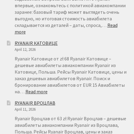
впервые, ознакомьтесь с политикой авиакомпании
заранее: базовый тариф может выглядеть очень
выгодно, но итоговая стоимость авиабилета
складывается из деталей – даты, спроса,…
Read
:
more
БРОНИРОВАНИЕ
RYANAIR КАТОВИЦЕ
АВИАБИЛЕТОВ
April 12, 2026
RYANAIR
–
Ryanair Катовице от zł 68 Ryanair Катовице –
FAQ
дешевые авиабилеты авиакомпании Ryanair из
Катовице, Польша. Рейсы Ryanair Катовице, цены и
заказ дешевых авиабилетов Ryanair. Поиск и
бронирование авиабилетов от EUR 15 Авиабилеты
:
на…
Read more
RYANAIR
RYANAIR ВРОЦЛАВ
КАТОВИЦЕ
April 11, 2026
Ryanair Вроцлав от 63 zł Ryanair Вроцлав – дешевые
авиабилеты авиакомпании Ryanair из Вроцлава,
Польша. Рейсы Ryanair Вроцлав, цены и заказ