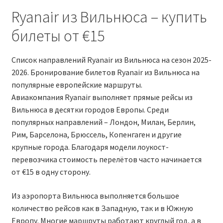
Ryanair из Вильнюса – купить
RYANAIR ПОДГОРИЦА, ЧЕРНОГОРИЯ
билеты от €15
Ryanair Польша
Список направлений Ryanair из Вильнюса на сезон 2025-
RYANAIR ПОРТУГАЛИЯ
2026. Бронирование билетов Ryanair из Вильнюса на
популярные европейские маршруты.
Авиакомпания Ryanair выполняет прямые рейсы из
RYANAIR ПОСАДОЧНЫЙ ТАЛОН – BOARDING PASS
Вильнюса в десятки городов Европы. Среди
популярных направлений – Лондон, Милан, Берлин,
Ryanair Россия
Рим, Барселона, Брюссель, Копенгаген и другие
крупные города. Благодаря модели лоукост-
RYANAIR ТЕЛЬ-АВИВ, ЭЙЛАТ, ИЗРАИЛЬ
перевозчика стоимость перелётов часто начинается
от €15 в одну сторону.
RYANAIR УКРАИНА | АВИАБИЛЕТЫ ОТ €15
Из аэропорта Вильнюса выполняется большое
Ryanair Україна из Киева, Одессы, Львова, Харькова,
количество рейсов как в Западную, так и в Южную
Херсона от € 15
Европу. Многие маршруты работают круглый год, а в