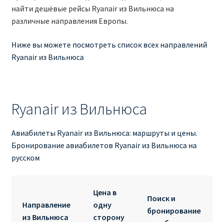
Аликанте
найти дешёвые рейсы Ryanair из Вильнюса на
различные направления Европы.
Барселона
Ниже вы можете посмотреть список всех направлений
Ryanair из Вильнюса
БИЛЕТЫ RYANAIR | ПОИСК ЛУЧШЕЙ ЦЕНЫ |
БРОНИРОВАНИЕ
БИЛЕТЫ RYANAIR НА ЗАВТРА КУПИТЬ ОНЛАЙН
Ryanair из Вильнюса
ДЕШЕВЫЕ АВИАБИЛЕТЫ В БАРСЕЛОНУ
Авиабилеты Ryanair из Вильнюса: маршруты и цены.
Бронирование авиабилетов Ryanair из Вильнюса на
ДЕШЕВЫЕ АВИАБИЛЕТЫ В БЕРЛИН
русском
ДЕШЕВЫЕ АВИАБИЛЕТЫ В БУХАРЕСТ
Цена в
Поиск и
ДЕШЕВЫЕ АВИАБИЛЕТЫ В ВАРШАВУ
Направление
одну
бронирование
из Вильнюса
сторону