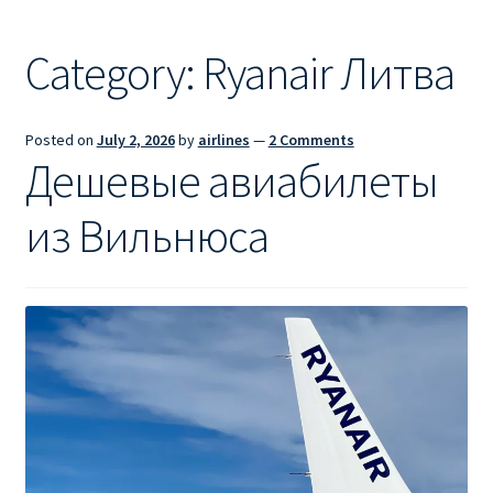
Ryanair из Лондона
Category:
Ryanair Литва
RYANAIR ИЗ РИГИ
Ryanair из Стокгольма
Posted on
July 2, 2026
by
airlines
—
2 Comments
Дешевые авиабилеты
RYANAIR ИЗ ТАЛЛИНА
из Вильнюса
Ryanair из Тампере
RYANAIR ИЗ ЧЕХИИ | ПРАГА, ОСТРАВА, ПАРДУБИЦЕ,
БРНО
Ryanair изменение имени
Ryanair изменения