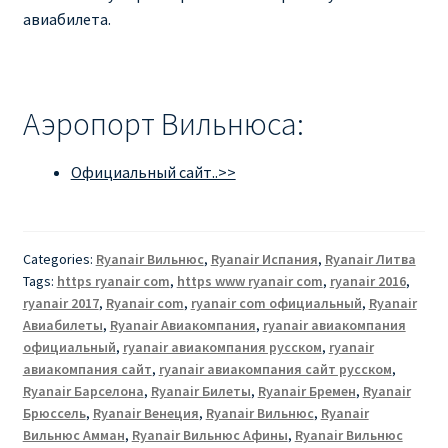
авиабилета.
Аэропорт Вильнюса:
Официальный сайт..>>
Categories:
Ryanair Вильнюс
,
Ryanair Испания
,
Ryanair Литва
Tags:
https ryanair com
,
https www ryanair com
,
ryanair 2016
,
ryanair 2017
,
Ryanair com
,
ryanair com официальный
,
Ryanair
Авиабилеты
,
Ryanair Авиакомпания
,
ryanair авиакомпания
официальный
,
ryanair авиакомпания русском
,
ryanair
авиакомпания сайт
,
ryanair авиакомпания сайт русском
,
Ryanair Барселона
,
Ryanair Билеты
,
Ryanair Бремен
,
Ryanair
Брюссель
,
Ryanair Венеция
,
Ryanair Вильнюс
,
Ryanair
Вильнюс Амман
,
Ryanair Вильнюс Афины
,
Ryanair Вильнюс