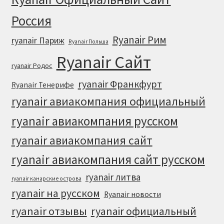
Россия
Ryanair Рим
ryanair Париж
Ryanair Польша
Ryanair Сайт
ryanair Родос
ryanair Франкфурт
Ryanair Тенерифе
ryanair авиакомпания официальный
ryanair авиакомпания русском
ryanair авиакомпания сайт
ryanair авиакомпания сайт русском
ryanair литва
ryanair канарские острова
ryanair на русском
Ryanair новости
ryanair отзывы
ryanair официальный