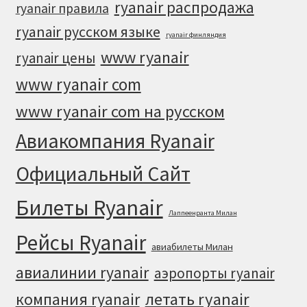
ryanair распродажа
ryanair правила
ryanair русском языке
ryanair финляндия
www ryanair
ryanair цены
www ryanair com
www ryanair com на русском
Авиакомпания Ryanair
Официальный Cайт
Билеты Ryanair
Лаппеенранта Милан
Рейсы Ryanair
авиабилеты Милан
авиалинии ryanair
аэропорты ryanair
летать ryanair
компания ryanair