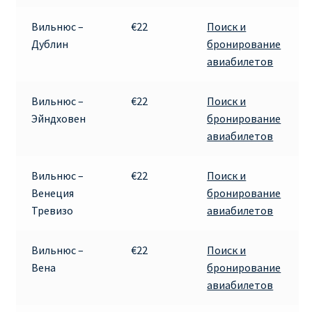
КУПИТЬ АВИАБИЛЕТЫ ДЕШЕВО
Вильнюс –
€22
Поиск и
Дублин
бронирование
Милан
авиабилетов
Париж
Вильнюс –
€22
Поиск и
Эйндховен
бронирование
ПРАВИЛА РЕГИСТРАЦИИ
авиабилетов
ПРИЛОЖЕНИЕ RYANAIR НА РУССКОМ
Вильнюс –
€22
Поиск и
Венеция
бронирование
ПРОВОЗ БАГАЖА RYANAIR – ПРАВИЛА
Тревизо
авиабилетов
РАЙАНЭЙР НА РУССКОМ | КНФТФШК
Вильнюс –
€22
Поиск и
Вена
бронирование
РЕГИСТРАЦИЯ НА РЕЙС RYANAIR
авиабилетов
Регистрация ребенка на рейс RYANAIR