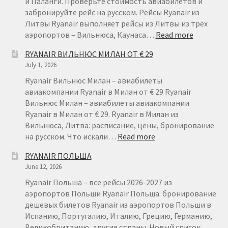
и Паланги. Проверьте стоимость авиабилетов и
забронируйте рейс на русском. Рейсы Ryanair из
Литвы Ryanair выполняет рейсы из Литвы из трёх
:
аэропортов – Вильнюса, Каунаса…
Read more
RYANAIR
RYANAIR ВИЛЬНЮС МИЛАН ОТ € 29
ЛИТВА
July 1, 2026
–
ДЕШЕВЫ
Ryanair Вильнюс Милан – авиабилеты
АВИАБИ
авиакомпании Ryanair в Милан от € 29 Ryanair
ИЗ
Вильнюс Милан – авиабилеты авиакомпании
ЛИТВЫ
Ryanair в Милан от € 29. Ryanair в Милан из
Вильнюса, Литва: расписание, цены, бронирование
:
на русском. Что искали…
Read more
RYANAIR
RYANAIR ПОЛЬША
ВИЛЬНЮС
June 12, 2026
МИЛАН
ОТ
Ryanair Польша – все рейсы 2026-2027 из
€
аэропортов Польши Ryanair Польша: бронирование
29
дешевых билетов Ryanair из аэропортов Польши в
Испанию, Португалию, Италию, Грецию, Германию,
Великобританию, другие страны. Новый список