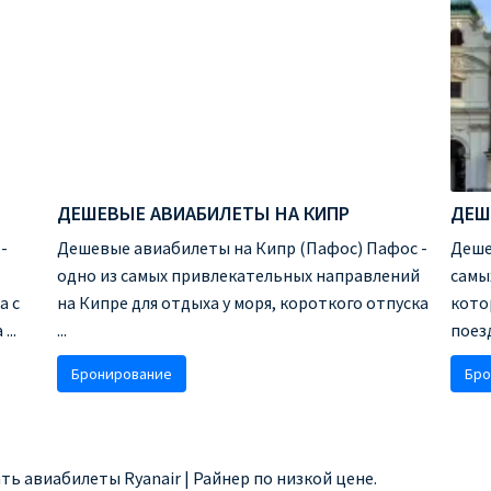
ДЕШЕВЫЕ АВИАБИЛЕТЫ НА КИПР
ДЕШ
-
Дешевые авиабилеты на Кипр (Пафос) Пафос -
Деше
одно из самых привлекательных направлений
самы
а с
на Кипре для отдыха у моря, короткого отпуска
кото
..
...
поезд
Бронирование
Бро
ть авиабилеты Ryanair | Райнер по низкой цене.