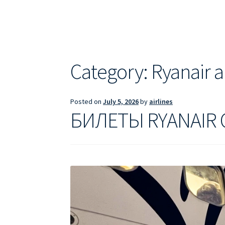
ДЕШЕВЫЕ АВИАБИЛЕТЫ В БАРСЕЛОНУ
Д
ДЕШЕВЫЕ АВИАБИЛЕТЫ В ВАРШАВУ
ДЕШ
ДЕШЕВЫЕ АВИАБИЛЕТЫ В ПАРИЖ
ДЕШЕВ
Category:
Ryanair 
Информация по бронированию билетов Ry
Posted on
July 5, 2026
by
airlines
ПРАВИЛА РЕГИСТРАЦИИ
ПРИЛОЖЕНИЕ RY
БИЛЕТЫ RYANAIR 
РЕГИСТРАЦИЯ НА РЕЙС RYANAIR
Регистра