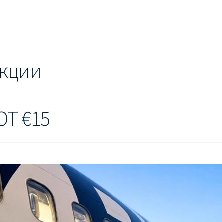
ЕШЕВЫЕ АВИАБИЛЕТЫ В БЕРЛИН
ДЕШЕВЫЕ АВИАБИЛЕТЫ В 
ЕВЫЕ АВИАБИЛЕТЫ В ВЕНУ
ДЕШЕВЫЕ АВИАБИЛЕТЫ В ЛОН
ЫЕ АВИАБИЛЕТЫ НА КИПР
ИНФОРМАЦИЯ ДЛЯ ПАССАЖИРО
акции
anair
КАК НАЙТИ ДЕШЕВЫЙ БИЛЕТ
Кипр
КУПИТЬ АВИАБИЛ
ANAIR НА РУССКОМ
ПРОВОЗ БАГАЖА RYANAIR – ПРАВИЛА
РАЙ
ОТ €15
ция ребенка на рейс RYANAIR
Рим
Рождественские направления