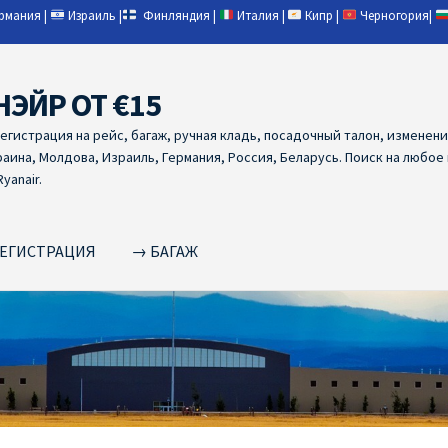
ермания
|
Израиль
|
Финляндия
|
Италия
|
Кипр
|
Черногория
|
НЭЙР ОТ €15
регистрация на рейс, багаж, ручная кладь, посадочный талон, изменен
раина, Молдова, Израиль, Германия, Россия, Беларусь. Поиск на любое
yanair.
ЕГИСТРАЦИЯ
→ БАГАЖ
NAIR PL ОТ € 9
Ryanair Беларусь
Ryanair Германия
Ryanair Грец
yanair из Варшавы
Ryanair из Вильнюса
Ryanair из Каунаса
Ryan
YANAIR ИЗ ТАЛЛИНА
Ryanair из Тампере
RYANAIR ИЗ ЧЕХИИ | 