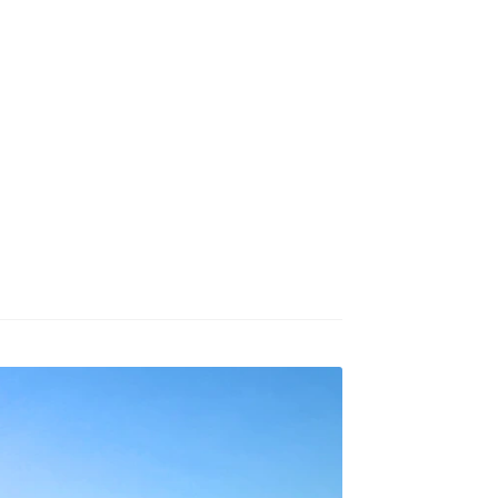
БУХАРЕСТ
ДОН
ДЕШЕВЫЕ АВИАБИЛЕТЫ В МИЛАН
В
ЕТЫ ДЕШЕВО
Милан
Париж
АНЭЙР НА РУССКОМ | КНФТФШК
 от € 9
Райнэйр на русском
О сайте