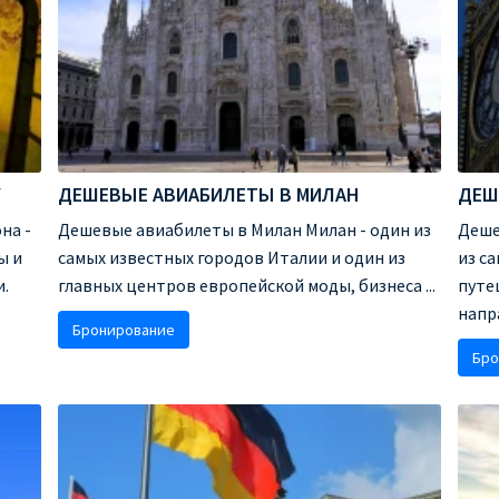
У
ДЕШЕВЫЕ АВИАБИЛЕТЫ В МИЛАН
ДЕШ
на -
Дешевые авиабилеты в Милан Милан - один из
Деше
ы и
самых известных городов Италии и один из
из с
.
главных центров европейской моды, бизнеса ...
путе
напра
Бронирование
Бро