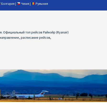
Болгария
|
Чехия
|
Румыния
ия. Официальный топ рейсов Райнэйр (Ryanair)
 направление, расписание рейсов,
ия
Ryanair дешевые авиабилеты
air из Лаппеенранты
Ryanair из Лондона
ПРАГА, ОСТРАВА, ПАРДУБИЦЕ, БРНО