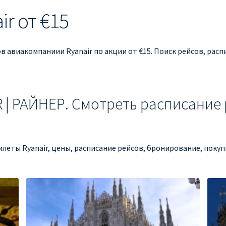
r от €15
 авиакомпаниии Ryanair по акции от €15. Поиск рейсов, расп
 | РАЙНЕР. Смотреть расписание 
билеты Ryanair, цены, расписание рейсов, бронирование, поку