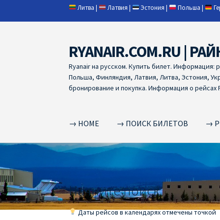
Литва
|
Латвия
|
Эстония
|
Польша
|
Г
RYANAIR.COM.RU | РАЙ
Skip
Skip
to
to
Ryanair на русском. Купить билет. Информация: 
navigation
content
Польша, Финляндия, Латвия, Литва, Эстония, Ук
бронирование и покупка. Информация о рейсах R
→ HOME
→ ПОИСК БИЛЕТОВ
→ Р
Home
RYANAIR | ПОИСК АВИАБИЛЕТОВ
RYA
RYANAIR ДОБАВИТЬ БАГАЖ
Ryanair зміни
R
Начните поиск
RYANAIR ИЗ РИГИ
Ryanair из Стокгольма
R
Даты рейсов в календарях отмечены точкой