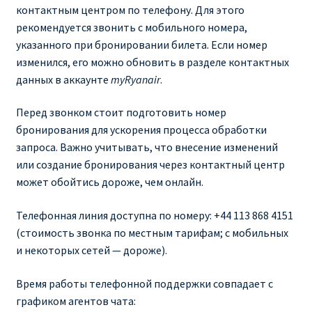
контактным центром по телефону. Для этого
рекомендуется звонить с мобильного номера,
Рим
указанного при бронировании билета. Если номер
изменился, его можно обновить в разделе контактных
Рождественские направления от € 9
данных в аккаунте
myRyanair
.
Райнэйр на русском
Перед звонком стоит подготовить номер
бронирования для ускорения процесса обработки
О сайте
запроса. Важно учитывать, что внесение изменений
или создание бронирования через контактный центр
может обойтись дороже, чем онлайн.
Телефонная линия доступна по номеру: +44 113 868 4151
(стоимость звонка по местным тарифам; с мобильных
и некоторых сетей — дороже).
Время работы телефонной поддержки совпадает с
графиком агентов чата: