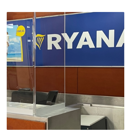
Ryanair из Лондона
RYANAIR ИЗ РИГИ
Ryanair из Стокгольма
RYANAIR ИЗ ТАЛЛИНА
Ryanair из Тампере
RYANAIR ИЗ ЧЕХИИ | ПРАГА, ОСТРАВА, ПАРДУБИЦЕ,
БРНО
Ryanair изменение имени
Ryanair изменения