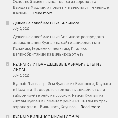
Основной вылет выполняется из аэропорта
Варшава Модлин, а прилет – в аэропорт Тенерифе
:
Южный.…
Read more
RYANAIR
Дешевые авиабилеты из Вильнюса
НА
July 2, 2026
ТЕНЕРИФЕ
ИЗ
Дешевые авиабилеты из Вильнюса: распродажа
ВАРШАВЫ
авиакомпании Ryanair на сайте: авиабилеты в
ОТ
Испанию, Германию, Бельгию, Италию,
€
Великобританию из Вильнюса от €19
49
RYANAIR ЛИТВА – ДЕШЕВЫЕ АВИАБИЛЕТЫ ИЗ
ЛИТВЫ
July 2, 2026
Ryanair Литва – рейсы Ryanair из Вильнюса, Каунаса
и Паланги. Проверьте стоимость авиабилетов и
забронируйте рейс на русском. Рейсы Ryanair из
Литвы Ryanair выполняет рейсы из Литвы из трёх
:
аэропортов – Вильнюса, Каунаса…
Read more
RYANAIR
RYANAIR ВИЛЬНЮС МИЛАН ОТ € 29