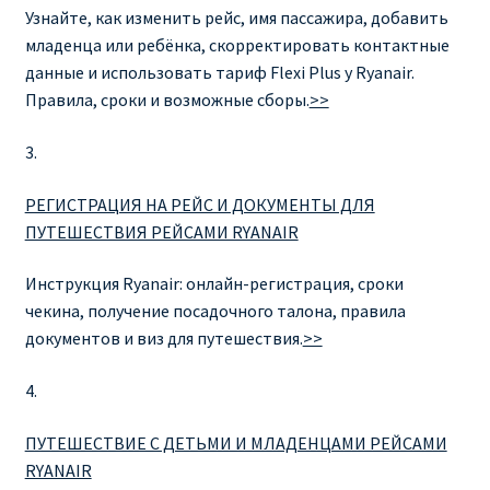
Узнайте, как изменить рейс, имя пассажира, добавить
RYANAIR.COM НА РУССКОМ – кнфтфшкюсщь
младенца или ребёнка, скорректировать контактные
данные и использовать тариф Flexi Plus у Ryanair.
Авиабилеты Ryanair на Тенерифе от €15
Правила, сроки и возможные сборы.
>>
3.
АВИАБИЛЕТЫ RYANAIR ОТ € 12
РЕГИСТРАЦИЯ НА РЕЙС И ДОКУМЕНТЫ ДЛЯ
АВИАБИЛЕТЫ ВИЛЬНЮС БАРСЕЛОНА
ПУТЕШЕСТВИЯ РЕЙСАМИ RYANAIR
АВИАБИЛЕТЫ ХЕЛЬСИНКИ МИЛАН
Инструкция Ryanair: онлайн-регистрация, сроки
чекина, получение посадочного талона, правила
Акции RYANAIR из Варшавы
документов и виз для путешествия.
>>
Акции RYANAIR из Вильнюса
4.
ПУТЕШЕСТВИЕ С ДЕТЬМИ И МЛАДЕНЦАМИ РЕЙСАМИ
Акции RYANAIR из Каунаса
RYANAIR