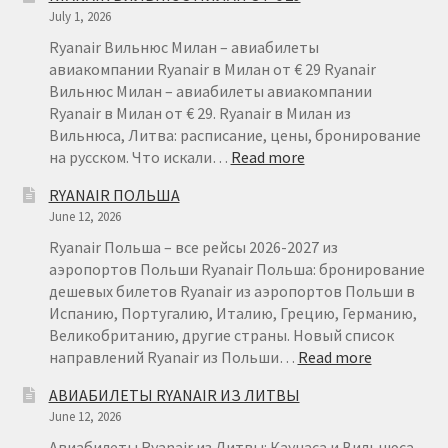
ЛИТВА
July 1, 2026
–
ДЕШЕВЫ
Ryanair Вильнюс Милан – авиабилеты
АВИАБИ
авиакомпании Ryanair в Милан от € 29 Ryanair
ИЗ
Вильнюс Милан – авиабилеты авиакомпании
ЛИТВЫ
Ryanair в Милан от € 29. Ryanair в Милан из
Вильнюса, Литва: расписание, цены, бронирование
:
на русском. Что искали…
Read more
RYANAIR
RYANAIR ПОЛЬША
ВИЛЬНЮС
June 12, 2026
МИЛАН
ОТ
Ryanair Польша – все рейсы 2026-2027 из
€
аэропортов Польши Ryanair Польша: бронирование
29
дешевых билетов Ryanair из аэропортов Польши в
Испанию, Португалию, Италию, Грецию, Германию,
Великобританию, другие страны. Новый список
:
направлений Ryanair из Польши…
Read more
RYANAIR
АВИАБИЛЕТЫ RYANAIR ИЗ ЛИТВЫ
ПОЛЬША
June 12, 2026
Авиабилеты Ryanair из Литвы: Каунаса и Вильнюса.