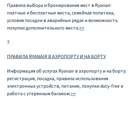
ДЕШЕВЫЕ АВИАБИЛЕТЫ В ВЕНУ
Правила выбора и бронирования мест в Ryanair:
платные и бесплатные места, семейная политика,
условия посадки в аварийных рядах и возможность
ДЕШЕВЫЕ АВИАБИЛЕТЫ В ЛОНДОН
покупки дополнительного места.
>>
ДЕШЕВЫЕ АВИАБИЛЕТЫ В МИЛАН
7.
ДЕШЕВЫЕ АВИАБИЛЕТЫ В ПАРИЖ
ПРАВИЛА RYANAIR В АЭРОПОРТУ И НА БОРТУ
ДЕШЕВЫЕ АВИАБИЛЕТЫ НА КИПР
Информация об услугах Ryanair в аэропорту и на борту:
регистрация, посадка, правила использования
ИНФОРМАЦИЯ ДЛЯ ПАССАЖИРОВ
электронных устройств, питание, покупки duty-free и
работа с утерянным багажом.
>>
ВЫБОР И БРОНИРОВАНИЯ МЕСТ В RYANAIR
ЗАДЕРЖКА, ОТМЕНА, ПЕРЕНОС РЕЙСОВ RYANAIR
ИЗМЕНЕНИЕ БРОНИРОВАНИЯ