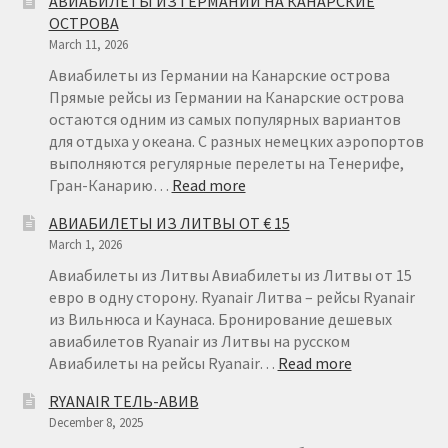
АВИАБИЛЕТЫ ИЗ ГЕРМАНИИ НА КАНАРСКИЕ
ИЗ
ОСТРОВА
ФИНЛЯН
March 11, 2026
ОТ
€22
Авиабилеты из Германии на Канарские острова
Прямые рейсы из Германии на Канарские острова
остаются одним из самых популярных вариантов
для отдыха у океана. С разных немецких аэропортов
выполняются регулярные перелеты на Тенерифе,
:
Гран-Канарию…
Read more
АВИАБИЛЕТЫ
АВИАБИЛЕТЫ ИЗ ЛИТВЫ ОТ € 15
ИЗ
March 1, 2026
ГЕРМАНИИ
НА
Авиабилеты из Литвы Авиабилеты из Литвы от 15
КАНАРСКИЕ
евро в одну сторону. Ryanair Литва – рейсы Ryanair
ОСТРОВА
из Вильнюса и Каунаса. Бронирование дешевых
авиабилетов Ryanair из Литвы на русском
:
Авиабилеты на рейсы Ryanair…
Read more
АВИАБИЛЕТ
RYANAIR ТЕЛЬ-АВИВ
ИЗ
December 8, 2025
ЛИТВЫ