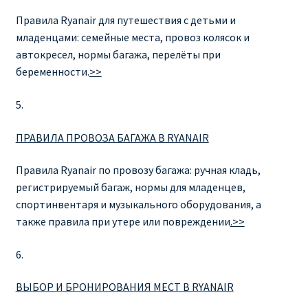
Аликанте
Правила Ryanair для путешествия с детьми и
младенцами: семейные места, провоз колясок и
Барселона
автокресел, нормы багажа, перелёты при
беременности.
>>
БИЛЕТЫ RYANAIR | ПОИСК ЛУЧШЕЙ ЦЕНЫ |
БРОНИРОВАНИЕ
5.
БИЛЕТЫ RYANAIR НА ЗАВТРА КУПИТЬ ОНЛАЙН
ПРАВИЛА ПРОВОЗА БАГАЖА В RYANAIR
Правила Ryanair по провозу багажа: ручная кладь,
ДЕШЕВЫЕ АВИАБИЛЕТЫ В БАРСЕЛОНУ
регистрируемый багаж, нормы для младенцев,
спортинвентаря и музыкального оборудования, а
ДЕШЕВЫЕ АВИАБИЛЕТЫ В БЕРЛИН
также правила при утере или повреждении
.>>
ДЕШЕВЫЕ АВИАБИЛЕТЫ В БУХАРЕСТ
6.
ДЕШЕВЫЕ АВИАБИЛЕТЫ В ВАРШАВУ
ВЫБОР И БРОНИРОВАНИЯ МЕСТ В RYANAIR