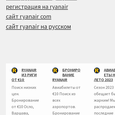
регистрация на ryanair
сайт ryanair com
сайт ryanair на русском
RYANAIR
БРОНИРО
АВИА
ИЗ РИГИ
ВАНИЕ
ЕТЫ 
ОТ €10
RYANAIR
ЛЕТО 2023
Поиск низких
Авиабилеты от
Сезон 2023
цен.
€10 Поиск из
обещает б
Бронирование
всех
жарким! М
от €10 Осло,
аэропортов.
распродае
Варшава,
Бронирование
последние