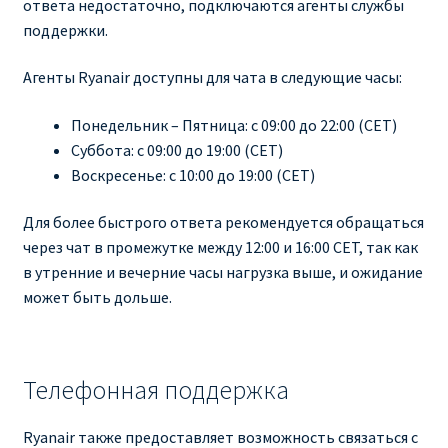
ответа недостаточно, подключаются агенты службы
КУПИТЬ АВИАБИЛЕТЫ ДЕШЕВО
поддержки.
Милан
Агенты Ryanair доступны для чата в следующие часы:
Париж
Понедельник – Пятница: с 09:00 до 22:00 (CET)
Суббота: с 09:00 до 19:00 (CET)
Воскресенье: с 10:00 до 19:00 (CET)
ПРАВИЛА РЕГИСТРАЦИИ
Для более быстрого ответа рекомендуется обращаться
ПРИЛОЖЕНИЕ RYANAIR НА РУССКОМ
через чат в промежутке между 12:00 и 16:00 CET, так как
в утренние и вечерние часы нагрузка выше, и ожидание
ПРОВОЗ БАГАЖА RYANAIR – ПРАВИЛА
может быть дольше.
РАЙАНЭЙР НА РУССКОМ | КНФТФШК
Телефонная поддержка
РЕГИСТРАЦИЯ НА РЕЙС RYANAIR
Ryanair также предоставляет возможность связаться с
Регистрация ребенка на рейс RYANAIR