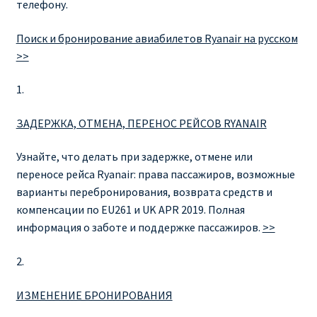
телефону.
RYANAIR ПОДГОРИЦА, ЧЕРНОГОРИЯ
Поиск и бронирование авиабилетов Ryanair на русском
>>
Ryanair Польша
1.
RYANAIR ПОРТУГАЛИЯ
ЗАДЕРЖКА, ОТМЕНА, ПЕРЕНОС РЕЙСОВ RYANAIR
RYANAIR ПОСАДОЧНЫЙ ТАЛОН – BOARDING PASS
Узнайте, что делать при задержке, отмене или
переносе рейса Ryanair: права пассажиров, возможные
Ryanair Россия
варианты перебронирования, возврата средств и
компенсации по EU261 и UK APR 2019. Полная
RYANAIR ТЕЛЬ-АВИВ, ЭЙЛАТ, ИЗРАИЛЬ
информация о заботе и поддержке пассажиров.
>>
RYANAIR УКРАИНА | АВИАБИЛЕТЫ ОТ €15
2.
Ryanair Україна из Киева, Одессы, Львова, Харькова,
ИЗМЕНЕНИЕ БРОНИРОВАНИЯ
Херсона от € 15