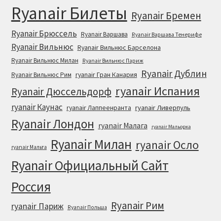
Ryanair Билеты
Ryanair Бремен
Ryanair Брюссель
Ryanair Варшава
Ryanair Варшава Тенерифе
Ryanair Вильнюс
Ryanair Вильнюс Барселона
Ryanair Вильнюс Милан
Ryanair Вильнюс Париж
Ryanair Дублин
ryanair Гран Канария
Ryanair Вильнюс Рим
ryanair Испания
Ryanair Дюссельдорф
ryanair Каунас
ryanair Лаппеенранта
ryanair Ливерпуль
Ryanair Лондон
ryanair Малага
ryanair Мальорка
Ryanair Милан
ryanair Осло
ryanair Мальта
Ryanair Официальный Cайт
Россия
Ryanair Рим
ryanair Париж
Ryanair Польша