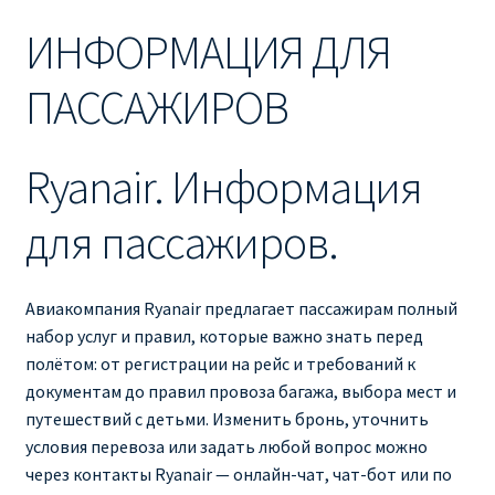
Ryanair изменить дату
ИНФОРМАЦИЯ ДЛЯ
Ryanair изменить фамилию
ПАССАЖИРОВ
Ryanair Испания
Ryanair. Информация
RYANAIR ИТАЛИЯ
для пассажиров.
RYANAIR КУПИТЬ БИЛЕТЫ ENGLISH
Ryanair направления, акции
Авиакомпания Ryanair предлагает пассажирам полный
набор услуг и правил, которые важно знать перед
Ryanair онлайн регистрация
полётом: от регистрации на рейс и требований к
документам до правил провоза багажа, выбора мест и
путешествий с детьми. Изменить бронь, уточнить
Ryanair ошибка в фамилии, имени
условия перевоза или задать любой вопрос можно
через контакты Ryanair — онлайн-чат, чат-бот или по
Ryanair пересадки