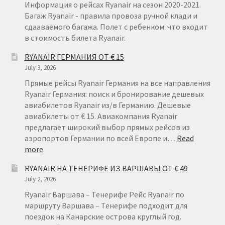
Информация о рейсах Ryanair на сезон 2020-2021.
Багаж Ryanair - правила провоза ручной клади и
сдааваемого багажа. Полет с ребенком: что входит
в стоимость билета Ryanair.
RYANAIR ГЕРМАНИЯ ОТ € 15
July 3, 2026
Прямые рейсы Ryanair Германия на все направления
Ryanair Германия: поиск и бронирование дешевых
авиабилетов Ryanair из/в Германию. Дешевые
авиабилеты от € 15. Авиакомпания Ryanair
предлагает широкий выбор прямых рейсов из
аэропортов Германии по всей Европе и…
Read
:
more
RYANAIR
RYANAIR НА ТЕНЕРИФЕ ИЗ ВАРШАВЫ ОТ € 49
ГЕРМАНИЯ
July 2, 2026
ОТ
€
Ryanair Варшава – Тенерифе Рейс Ryanair по
15
маршруту Варшава – Тенерифе подходит для
поездок на Канарские острова круглый год.