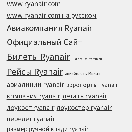
www ryanair com
www ryanair com на русском
Авиакомпания Ryanair
Официальный Cайт
Билеты Ryanair
Лаппеенранта Милан
Рейсы Ryanair
авиабилеты Милан
авиалинии ryanair
аэропорты ryanair
летать ryanair
компания ryanair
лоукостер ryanair
лоукост ryanair
перелет ryanair
размер ручной клади ryanair