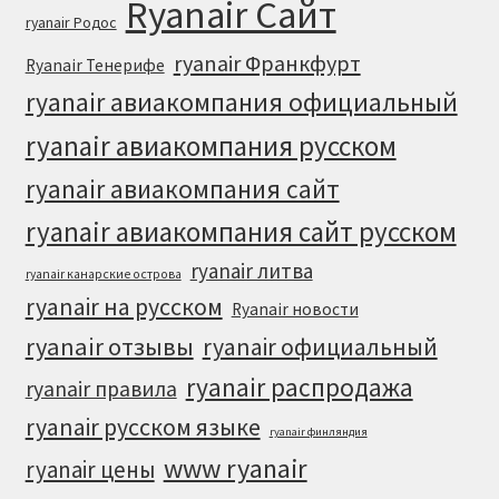
Ryanair Сайт
ryanair Родос
ryanair Франкфурт
Ryanair Тенерифе
ryanair авиакомпания официальный
ryanair авиакомпания русском
ryanair авиакомпания сайт
ryanair авиакомпания сайт русском
ryanair литва
ryanair канарские острова
ryanair на русском
Ryanair новости
ryanair отзывы
ryanair официальный
ryanair распродажа
ryanair правила
ryanair русском языке
ryanair финляндия
www ryanair
ryanair цены