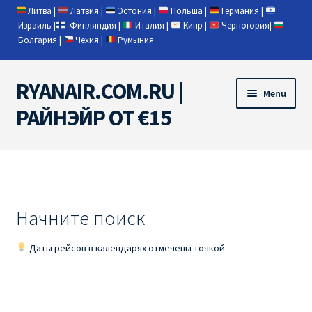
Литва
|
Латвия
|
Эстония
|
Польша
|
Германия
|
Израиль
|
Финляндия
|
Италия
|
Кипр
|
Черногория
|
Болгария
|
Чехия
|
Румыния
RYANAIR.COM.RU |
Skip
Skip
Menu
to
to
РАЙНЭЙР ОТ €15
navigation
content
Home
RYANAIR | ПОИСК АВИАБИЛЕТОВ
Начните поиск
RYANAIR PL ОТ € 9
Даты рейсов в календарях отмечены точкой
Ryanair Беларусь
Ryanair Германия