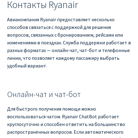
Контакты Ryanair
ПРАВИЛА RYANAIR В АЭРОПОРТУ И НА БОРТУ
Авиакомпания Ryanair предоставляет несколько
способов связаться с поддержкой для решения
ПРАВИЛА ПРОВОЗА БАГАЖА RYANAIR
вопросов, связанных с бронированием, рейсами или
изменениями в поездках. Служба поддержки работает в
ПУТЕШЕСТВИЕ С ДЕТЬМИ И МЛАДЕНЦАМИ
разных форматах — онлайн-чат, чат-бот и телефонные
РЕЙСАМИ RYANAIR
линии, что позволяет каждому пассажиру выбрать
удобный вариант.
РЕГИСТРАЦИЯ НА РЕЙС И ДОКУМЕНТЫ ДЛЯ
ПУТЕШЕСТВИЯ РЕЙСАМИ RYANAIR
Онлайн-чат и чат-бот
Информация по бронированию билетов Ryanair
Для быстрого получения помощи можно
КАК НАЙТИ ДЕШЕВЫЙ БИЛЕТ
воспользоваться чатом. Ryanair ChatBot работает
круглосуточно и способен ответить на большинство
Кипр
распространённых вопросов. Если автоматического